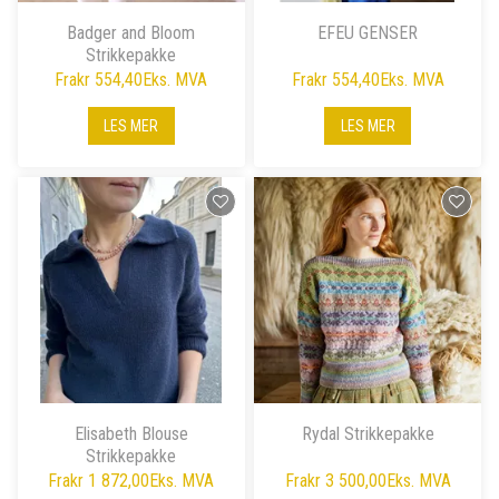
Badger and Bloom
EFEU GENSER
Strikkepakke
Fra
kr 554,40
Eks. MVA
Fra
kr 554,40
Eks. MVA
LES MER
LES MER
Elisabeth Blouse
Rydal Strikkepakke
Strikkepakke
Fra
kr 1 872,00
Eks. MVA
Fra
kr 3 500,00
Eks. MVA