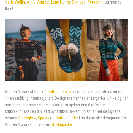
Marie Wallin
,
Anne Ventzel
,
Lene Holme Samsøe
,
PetiteKnit
og mange
flere!
Andrea Mowry står bak
DreaReneeKnits
og er et av de største navnene
innen strikking internasjonalt. Designene hennes er fargerike, unike og har
som regel interessante teknikker som hjelper deg å utfordre
strikkekunnskapen din. Vi tilbyr strikkepakker til blant annet designene
hennes
Alpenglow
,
Sparks
og
Shiftigan
.
Her
kan du se alle designene fra
Andrea Mowry vi tilbyr som
strikkepakker
.