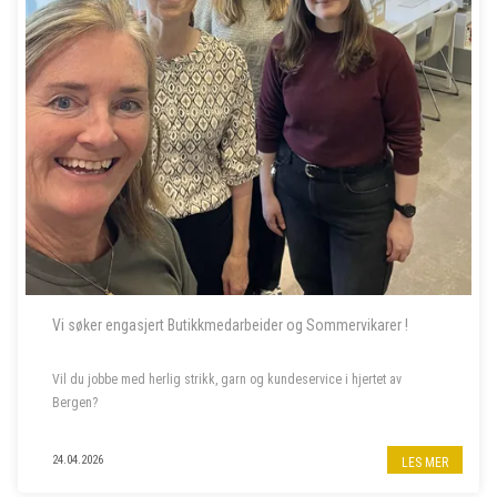
Vi søker engasjert Butikkmedarbeider og Sommervikarer !
Vil du jobbe med herlig strikk, garn og kundeservice i hjertet av
Bergen?
Til garnbutikken vår i Bergen sentrum søker vi butikkmedarbeider i
24.04.2026
LES MER
80% stilling, samt to sommervikarer. Les mer om stillingene nedenfor.