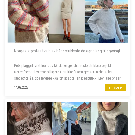
Norges største utvalg av håndstrikkede designplagg til prøving!
Prøv plagget først hos oss før du velger ditt neste strikkeprosjekt!
Det er fremdeles mye billigere å strikke favorittgenseren din selv i
stedet for å kjøpe ferdige kvalitetsplagg i en klesbutikk. Men alle priser
har steget siste året, og da er deilig å...
14.02.2025
LES MER