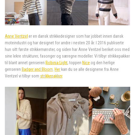
Anne Ventzel
er en dansk strikkedesigner som har jobbet innen dansk
moteindustri og har designet for andre i nesten 20 år. I 2016 publiserte
hun sitt første strikkemønster, og siden har Anne Ventzel beriket oss med
sine lekre strukturer, fasonger og særegne modeller. Vi tilbyr strikkepakker
til blant annet genseren
Robinia Light
, toppen
Nice
og den herlige
genseren
Badger and Bloom
.
Her
kan du se alle designene fra Anne
Ventzel vi tilbyr som
strikkepakker
.