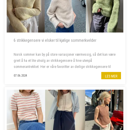
6 strikkegensere vi elsker til kjølige sommerkvelder
Norsk sommer kan by på store variasjoner værmessig, så det kan være
greit å ha et lite utvalg av strikkegensere å hive utenpå
sommerantrekket. Her er våre favoritter av deilige strikkegensere til
kjølige sommerkvelder.
07.06.2024
LES MER