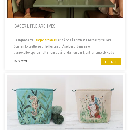
ISAGER LITTLE ARCHIVES
Designene fra
Isager Archives
er nå også kommet i barnestørrelser!
Som en fortsettelse til hyllesten til Åse Lund Jensen er
barnekolleksjonen helt i hennes ånd, da hun var kjent for sine elskede
gensere til barn. De fantes ofte også i voksenstørrelse, så...
25.09.2024
LES MER