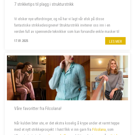
7 strikketips til plagg i strukturstrikk
Vi elsker nye utfordringer, og nå har vi lagt vår elsk på disse
fantastiske strikkedesignene! Strukturstrikk inviterer oss inn i en
verden full av spennende teknikker som kan forvandle enkle masker til
imponerende plagg. Dette er prosjektene som skal på våre pinner
17.01.2025
LES MER
frem...
Våre favoritter fra Filcolana!
Når kulden biter ute, er det ekstra koselig å krype under et varmt teppe
med et nytt strikkeprosjekt.
I høst fikk vi inn garn fra
Filcolana
, som