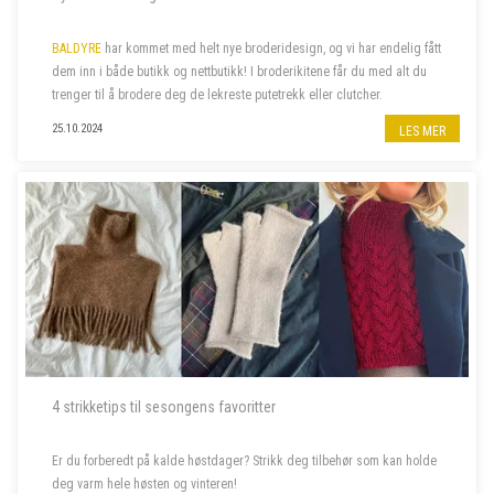
BALDYRE
har kommet med helt nye broderidesign, og vi har endelig fått
dem inn i både butikk og nettbutikk! I broderikitene får du med alt du
trenger til å brodere deg de lekreste putetrekk eller clutcher.
25.10.2024
LES MER
4 strikketips til sesongens favoritter
Er du forberedt på kalde høstdager? Strikk deg tilbehør som kan holde
deg varm hele høsten og vinteren!