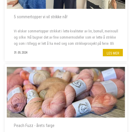
5 sommertopper vi vil strikke nå!
Vi elsker sommertopper strikket i lette kvaliteter av lin, bomull, merinoull
og silke. Nå bugner det av fine sommermodeller som er lette å strikke
og som i tillegg er lett å ha med seg som strikkeprosjekt på ferie. Bli
med oss å piffe opp sommergarderoben!
31.05.2024
LES MER
Peach Fuzz - årets farge