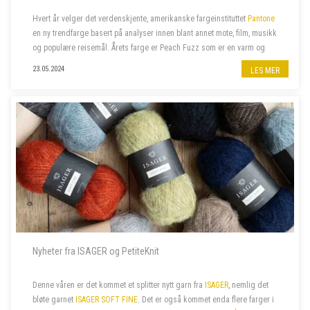
Hvert år velger det verdenskjente, amerikanske fargeinstituttet
Pantone
en ny trendfarge basert på analyser innen blant annet mote, film, musikk
og populære reisemål. Årets farge er Peach Fuzz som er en varm og
velkommen farge som beriker sinn, kropp og sjel. Naturligvi...
23.05.2024
LES MER
Nyheter fra ISAGER og PetiteKnit
Denne våren er det kommet et splitter nytt garn fra
ISAGER
, nemlig det
bløte garnet
ISAGER SOFT FINE
. Det er også kommet enda flere farger i