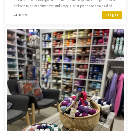
stormskritt. Men hva gjør vel det når du kan krype under et pledd med
en kopp te og et splitter nytt strikketøy! Her er plaggene som skal på
våre pinner denne høsten.
23.08.2024
LES MER