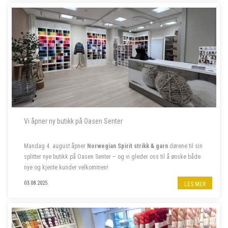
- - - - -
Vi åpner ny butikk på Oasen Senter
Mandag 4. august åpner
Norwegian Spirit strikk & garn
dørene til sin
splitter nye butikk på Oasen Senter – og vi gleder oss til å ønske både
nye og kjente kunder velkommen!
Følg oss på insta
@norwegian.spirit.oasen
03.08.2025
LES MER