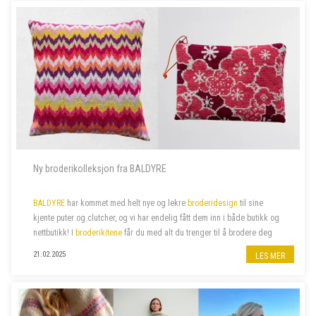
Ny broderikolleksjon fra BALDYRE
BALDYRE
har kommet med helt nye og lekre
broderidesign
til sine
kjente puter og clutcher, og vi har endelig fått dem inn i både butikk og
nettbutikk! I
broderikitene
får du med alt du trenger til å brodere deg
de lekreste putetrekk eller clutcher.
21.02.2025
LES MER