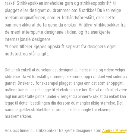
raskt!
Strikkepakken inneholder garn og strikkeoppskrift* til
plagget eller designet du drømmer om å strikke! Du kan velge
mellom originalfargen, som er forhåndsforeslått, eller sette
sammen akkurat de fargene du ønsker. Vi tilbyr strikkepakker fra
de mest etterspurte designene i tiden, og fra anerkjente
internasjonale designere.
*I noen tilfeller kjøpes oppskrift separat fra designers eget
nettsted, og står angitt.
Det er så enkelt at du velger det designet du helst vil ha og videre velger
størrelse. Da vil foreslått garnmengde komme opp i vinduet ved siden av
garnet. Ønsker du for eksempel plagget lenger enn det som er oppgitt i
målene kan du enkelt legge til et ekstra nøste her. Det vil også alltid være
lagt inn anbefalte pinner under «Trenger du pinner?» slik at du enkelt kan
legge til dette i bestillingen din dersom du mangler riktig størrelse. Det
samme gjelder strikketilbehør om du skulle mangle for eksempel
maskemarkører.
Hos oss finner du strikkepakker fra kjente designere som
Andrea Mowry
,