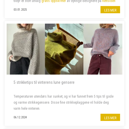
tilbyr et stort utvalg
gratis oppskrifter
av dyktige designere
på
nettsiden
sin. Vi har valgt ut noen av våre favoritter –...
03.01.2025
LES MER
5 strikketips til vinterens lune gensere
Temperaturen utendørs har sunket, og vi har funnet frem 5 tips til gode
og varme strikkegensere. Disse fine strikkeplaggene vil holde deg
varm hele vinteren.
06.12.2024
LES MER