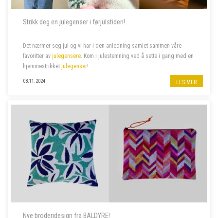
Strikk deg en julegenser i førjulstiden!
Det nærmer seg jul og vi har i den anledning samlet sammen våre
favoritter av
julegensere
. Kom i julestemning ved å sette i gang med en
hjemmestrikket
julegenser
!
08.11.2024
LES MER
Nye broderidesign fra BALDYRE!