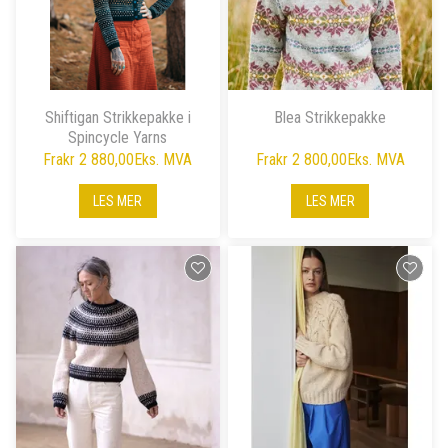
Shiftigan Strikkepakke i
Blea Strikkepakke
Spincycle Yarns
Fra
kr 2 880,00
Eks. MVA
Fra
kr 2 800,00
Eks. MVA
LES MER
LES MER