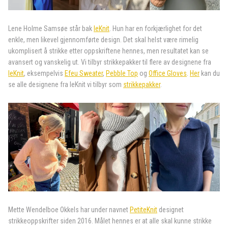
Lene Holme Samsøe står bak
leKnit
. Hun har en forkjærlighet for det
enkle, men likevel gjennomførte design. Det skal helst være rimelig
ukomplisert å strikke etter oppskriftene hennes, men resultatet kan se
avansert og vanskelig ut. Vi tilbyr strikkepakker til flere av designene fra
leKnit
, eksempelvis
Efeu Sweater
,
Pebble Top
og
Office Gloves
.
Her
kan du
se alle designene fra leKnit vi tilbyr som
strikkepakker
.
Mette Wendelboe Okkels har under navnet
PetiteKnit
designet
strikkeoppskrifter siden 2016. Målet hennes er at alle skal kunne strikke