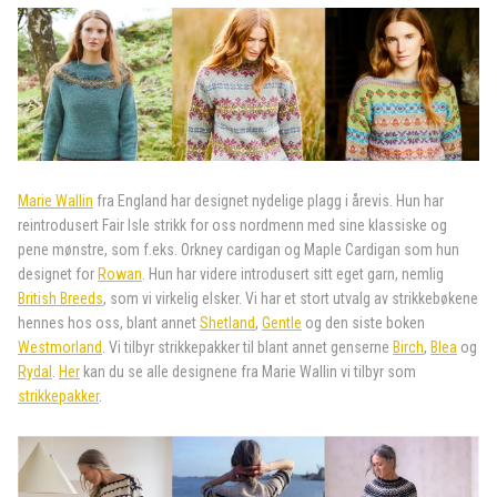
Marie Wallin
fra England har designet nydelige plagg i årevis. Hun har
reintrodusert Fair Isle strikk for oss nordmenn med sine klassiske og
pene mønstre, som f.eks. Orkney cardigan og Maple Cardigan som hun
designet for
Rowan
. Hun har videre introdusert sitt eget garn, nemlig
British Breeds
, som vi virkelig elsker. Vi har et stort utvalg av strikkebøkene
hennes hos oss, blant annet
Shetland
,
Gentle
og den siste boken
Westmorland
. Vi tilbyr strikkepakker til blant annet genserne
Birch
,
Blea
og
Rydal
.
Her
kan du se alle designene fra Marie Wallin vi tilbyr som
strikkepakker
.