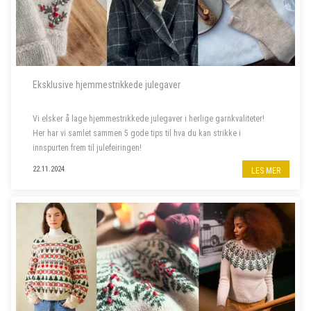
Eksklusive hjemmestrikkede julegaver
Vi elsker å lage hjemmestrikkede julegaver i herlige garnkvaliteter!
Her har vi samlet sammen 5 gode tips til hva du kan strikke i
innspurten frem til julefeiringen!
22.11.2024
LES MER