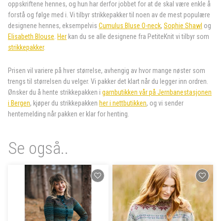
oppskriftene hennes, og hun har derfor jobbet for at de skal være enkle å
forstå og følge med i. Vi tilbyr strikkepakker til noen av de mest populære
designene hennes, eksempelvis
Cumulus Bluse O-neck
,
Sophie Shawl
og
Elisabeth Blouse
.
Her
kan du se alle designene fra PetiteKnit vi tilbyr som
strikkepakker
.
Prisen vil variere på hver størrelse, avhengig av hvor mange nøster som
trengs til størrelsen du velger. Vi pakker det klart når du legger inn ordren.
Ønsker du å hente strikkepakken i
garnbutikken vår på Jernbanestasjonen
i Bergen
, kjøper du strikkepakken
her i nettbutikken
, og vi sender
hentemelding når pakken er klar for henting.
Se også..