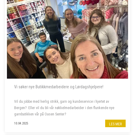
Vi søker nye Butikkmedarbeidere og Lørdagshjelpere!
Vil du jobbe med herlig strikk, garn og kundeservice i hjertet av
Bergen? Eller vil du bli vår nøkkelmedarbeider i den flunkende nye
garnbutikken vår på Oasen Senter?
10.04.2025
LES MER
Vi søker to nye butikkmedarbeidere i 100 % stilling, og lørdagshjelp til
garnbutikken vå...