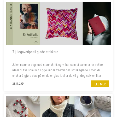
7 julegavetips til glade strikkere
Julen nærmer seg med stormskritt, og vi har samlet sammen en rekke
ideer til hva som kan ligge under treet til den strikkeglade. Enten du
ønsker å gjøre stas på en du er glad i, eller du vil gi deg selv en liten
julegave, har vi det du leter etter. Her finner du alt f...
28.11.2024
LES MER