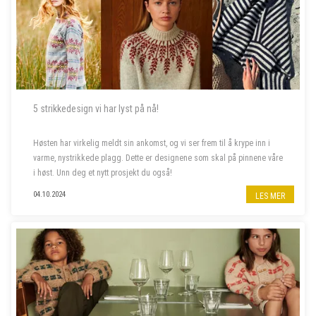
5 strikkedesign vi har lyst på nå!
Høsten har virkelig meldt sin ankomst, og vi ser frem til å krype inn i
varme, nystrikkede plagg. Dette er designene som skal på pinnene våre
i høst. Unn deg et nytt prosjekt du også!
04.10.2024
LES MER