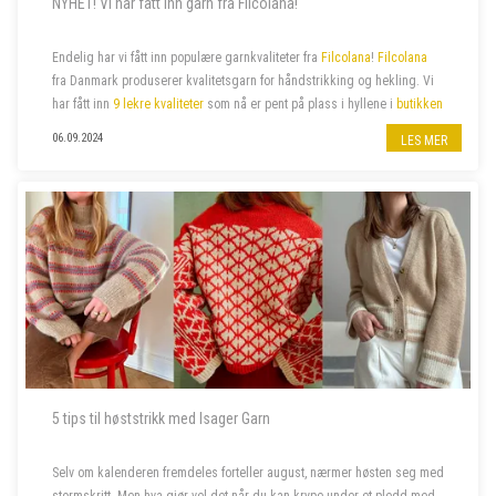
NYHET! Vi har fått inn garn fra Filcolana!
Endelig har vi fått inn populære garnkvaliteter fra
Filcolana
!
Filcolana
fra Danmark produserer kvalitetsgarn for håndstrikking og hekling. Vi
har fått inn
9 lekre kvaliteter
som nå er pent på plass i hyllene i
butikken
på jernbanestasjonen i Bergen
og i
n...
06.09.2024
LES MER
5 tips til høststrikk med Isager Garn
Selv om kalenderen fremdeles forteller august, nærmer høsten seg med