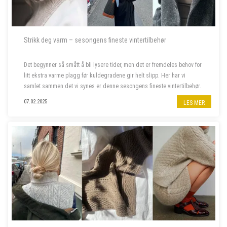
Strikk deg varm – sesongens fineste vintertilbehør
Det begynner så smått å bli lysere tider, men det er fremdeles behov for
litt ekstra varme plagg før kuldegradene gir helt slipp. Her har vi
samlet sammen det vi synes er denne sesongens fineste vintertilbehør.
07.02.2025
LES MER