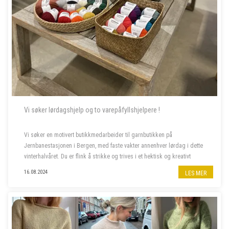
Vi søker lørdagshjelp og to varepåfyllshjelpere !
Vi søker en motivert butikkmedarbeider til garnbutikken på
Jernbanestasjonen i Bergen, med faste vakter annenhver lørdag i dette
vinterhalvåret. Du er flink å strikke og trives i et hektisk og kreativt
miljø, og bor fortrinnsvis i Bergen også i ferietid. ...
16.08.2024
LES MER