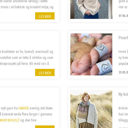
e vakter annenhver lørdag i dette
greit 
 trives i et hektisk og kreativt miljø, og
Her er
. ...
07.06.2
LES MER
Peach
 kvaliteter av lin, bomull, merinoull og
Hvert 
odeller som er lette å strikke og som
ny tre
ikkeprosjekt på ferie. Bli med oss å
populæ
velkom
23.05.2
LES MER
Ny kol
 nytt garn fra
ISAGER
, nemlig det bløte
Britis
så kommet enda flere farger i garnene
hun im
SAGER BOUCLÉ
og den fine
tillegg
legg har vi nylig fått...
Breed