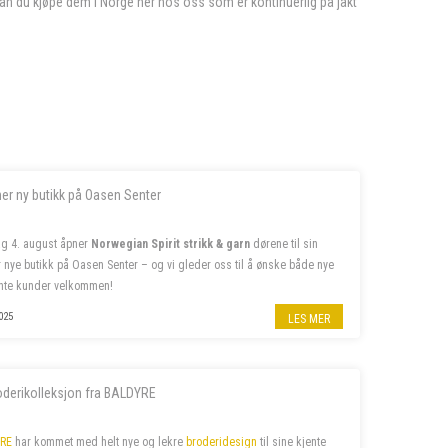
an du kjøpe dem i Norge her hos oss som er kontinuerlig på jakt
ner ny butikk på Oasen Senter
g 4. august åpner
Norwegian Spirit strikk & garn
dørene til sin
er nye butikk på Oasen Senter – og vi gleder oss til å ønske både nye
nte kunder velkommen!
ss på insta
@norwegian.spirit.oasen
025
LES MER
oderikolleksjon fra BALDYRE
RE
har kommet med helt nye og lekre
broderidesign
til sine kjente