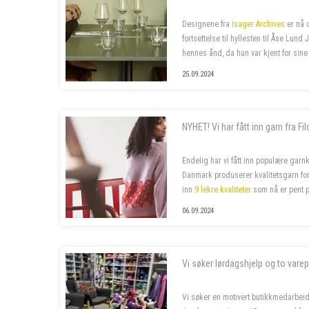
Designene fra
Isager Archives
er nå 
fortsettelse til hyllesten til Åse Lund
hennes ånd, da hun var kjent for sine
ofte også i voksenstørrelse, så...
25.09.2024
NYHET! Vi har fått inn garn fra Fi
Endelig har vi fått inn populære garnk
Danmark produserer kvalitetsgarn for 
inn
9 lekre kvaliteter
som nå er pent p
jernbanestasjonen i Bergen
og i
n...
06.09.2024
Vi søker lørdagshjelp og to varep
Vi søker en motivert butikkmedarbeid