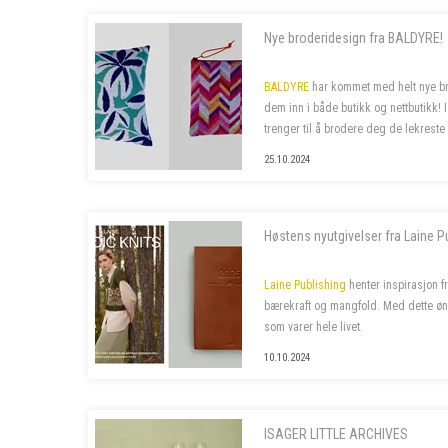
Nye broderidesign fra BALDYRE!
BALDYRE
har kommet med helt nye bro
dem inn i både butikk og nettbutikk! 
trenger til å brodere deg de lekreste 
25.10.2024
Høstens nyutgivelser fra Laine P
Laine Publishing
henter inspirasjon f
bærekraft og mangfold. Med dette øn
som varer hele livet.
10.10.2024
ISAGER LITTLE ARCHIVES