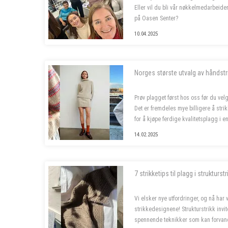
Eller vil du bli vår nøkkelmedarbeide
på Oasen Senter?
10.04.2025
Vi søker to nye butikkmedarbeidere i 1
garnbutikken vå...
Norges største utvalg av håndstri
Prøv plagget først hos oss før du velg
Det er fremdeles mye billigere å strik
for å kjøpe ferdige kvalitetsplagg i e
siste året, og da er deilig å...
14.02.2025
7 strikketips til plagg i strukturstr
Vi elsker nye utfordringer, og nå har 
strikkedesignene! Strukturstrikk invit
spennende teknikker som kan forvan