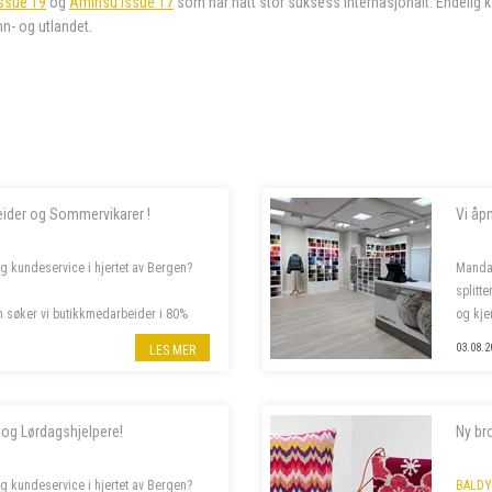
Issue 19
og
Amirisu Issue 17
som har hatt stor suksess internasjonalt. Endelig k
nn- og utlandet.
eider og Sommervikarer !
Vi åp
og kundeservice i hjertet av Bergen?
Manda
splitt
m søker vi butikkmedarbeider i 80%
og kje
mer om stillingene nedenfor.
Følg o
03.08.2
LES MER
 og Lørdagshjelpere!
Ny br
og kundeservice i hjertet av Bergen?
BALDY