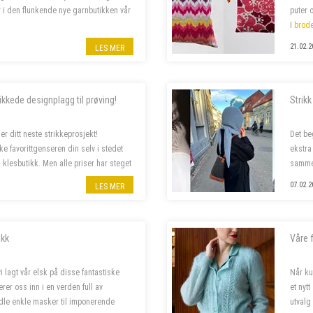
r i den flunkende nye garnbutikken vår
puter 
I
brode
putetre
21.02.2
LES MER
00 % stilling, og lørdagshjelp til
kkede designplagg til prøving!
Strik
er ditt neste strikkeprosjekt!
Det be
ke favorittgenseren din selv i stedet
ekstra
n klesbutikk. Men alle priser har steget
sammen
07.02.2
LES MER
ikk
Våre f
vi lagt vår elsk på disse fantastiske
Når ku
erer oss inn i en verden full av
et nytt
dle enkle masker til imponerende
utval