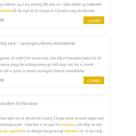
og clutcher, og vi har endelig fått dem inn i både butikk og nettbutikk!
rikitene
får du med alt du trenger til å brodere deg de lekreste
kk eller clutcher.
025
LES MER
k deg varm – sesongens fineste vintertilbehør
gynner så smått å bli lysere tider, men det er fremdeles behov for litt
 varme plagg før kuldegradene gir helt slipp. Her har vi samlet
 det vi synes er denne sesongens fineste vintertilbehør.
025
LES MER
avoritter fra Filcolana!
lden biter ute, er det ekstra koselig å krype under et varmt teppe med
 strikkeprosjekt.
I høst fikk vi inn garn fra
Filcolana
, som tilbyr et stort
g
gratis oppskrifter
av dyktige designere
på
nettsiden
sin. Vi har valgt