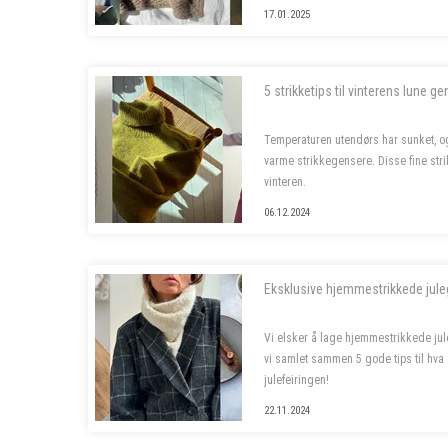
plagg. Dette er prosjektene som skal 
17.01.2025
5 strikketips til vinterens lune g
Temperaturen utendørs har sunket, og 
varme strikkegensere. Disse fine str
vinteren.
06.12.2024
Eksklusive hjemmestrikkede jule
Vi elsker å lage hjemmestrikkede jule
vi samlet sammen 5 gode tips til hva d
julefeiringen!
22.11.2024