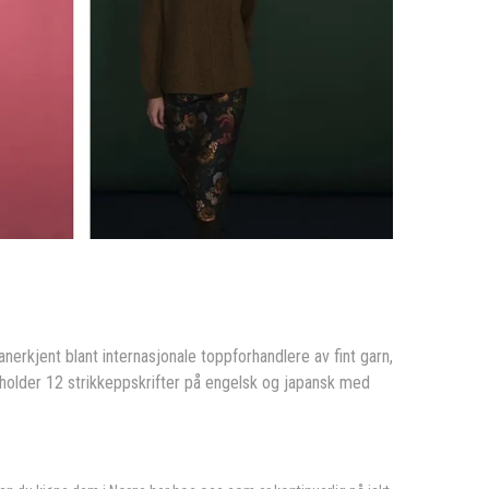
erkjent blant internasjonale toppforhandlere av fint garn,
eholder 12 strikkeppskrifter på engelsk og japansk med