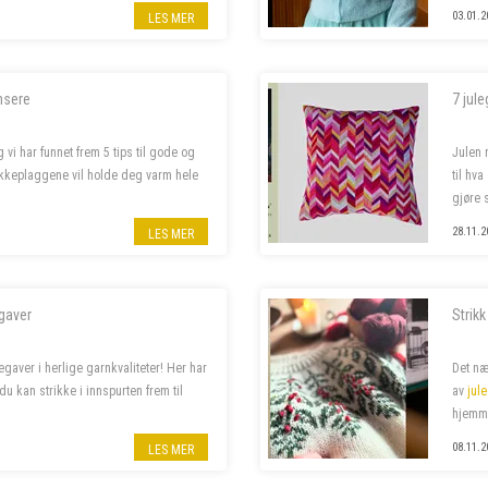
på våre pinner frem...
ut noen
03.01.2
LES MER
ensere
7 jule
vi har funnet frem 5 tips til gode og
Julen 
ikkeplaggene vil holde deg varm hele
til hv
gjøre s
det du 
28.11.2
LES MER
gaver
Strikk
gaver i herlige garnkvaliteter! Her har
Det næ
u kan strikke i innspurten frem til
av
jul
hjemm
08.11.2
LES MER