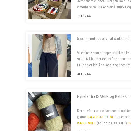
Jernbanestasjonen i Bergen, med fast
vinterhalvåret. Du er flink å strikke og
bor fortrinnsvis i Bergen også i ferietid
16.08.2024
5 sommertopper vi vil strikke nå!
Vi elsker sommertopper strikket i lette
silke. Nå bugner det av fine sommerm
i tillegg er lett å ha med seg som str
piffe opp sommergarderoben!
31.05.2024
Nyheter fra ISAGER og PetiteKnit
Denne våren er det kommet et splitter
garnet
ISAGER SOFT FINE
. Det er og
ISAGER SOFT
(tidligere ECO SOFT),
I
bomullskvaliteten
ISAGER PALET
. I til