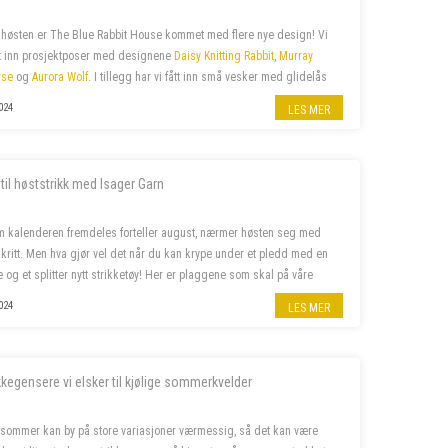
høsten er The Blue Rabbit House kommet med flere nye design! Vi
tt inn prosjektposer med designene
Daisy Knitting Rabbit
,
Murray
rse
og
Aurora Wolf
. I tillegg har vi fått inn små vesker med glidelås
amme design.
024
LES MER
 til høststrikk med Isager Garn
m kalenderen fremdeles forteller august, nærmer høsten seg med
kritt. Men hva gjør vel det når du kan krype under et pledd med en
e og et splitter nytt strikketøy! Her er plaggene som skal på våre
 denne høsten.
024
LES MER
ikkegensere vi elsker til kjølige sommerkvelder
sommer kan by på store variasjoner værmessig, så det kan være