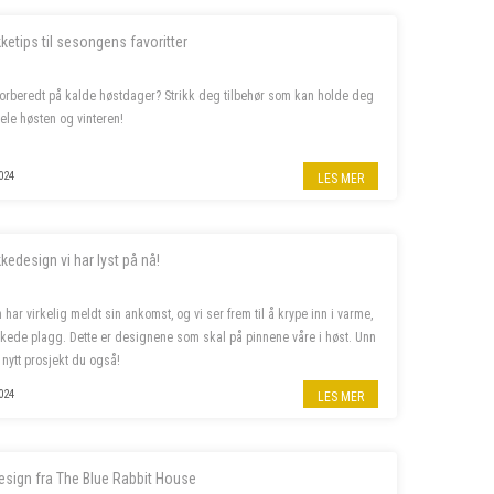
kketips til sesongens favoritter
forberedt på kalde høstdager? Strikk deg tilbehør som kan holde deg
ele høsten og vinteren!
024
LES MER
kkedesign vi har lyst på nå!
 har virkelig meldt sin ankomst, og vi ser frem til å krype inn i varme,
kkede plagg. Dette er designene som skal på pinnene våre i høst. Unn
 nytt prosjekt du også!
024
LES MER
esign fra The Blue Rabbit House