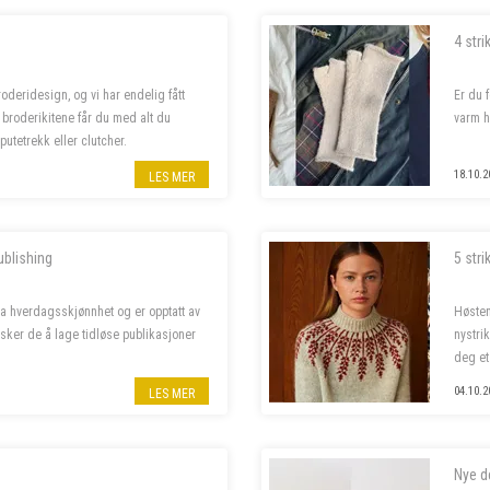
4 stri
deridesign, og vi har endelig fått
Er du 
I broderikitene får du med alt du
varm h
putetrekk eller clutcher.
18.10.2
LES MER
ublishing
5 stri
ra hverdagsskjønnhet og er opptatt av
Høsten
sker de å lage tidløse publikasjoner
nystri
deg et
04.10.2
LES MER
Nye d