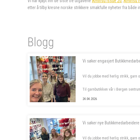
Vi har kjøpt inn de siste tre utgavene
Amirisu Issue 20
,
Amirisu 
etter å tilby kresne norske strikkere smakfulle nyheter fra både i
Blogg
Vi søker engasjert Butikkmedarb
Vil du jobbe med herlig strikk, garn 
Til garnbutikken vår i Bergen sentru
stilling, samt to sommervikarer. Les 
24.04.2026
- - - - -
Vi søker nye Butikkmedarbeidere
Vil du jobbe med herlig strikk, garn 