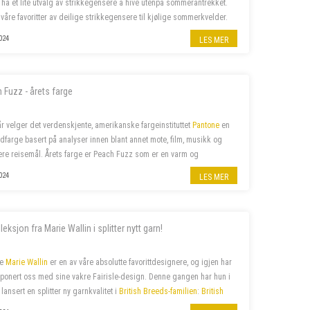
å ha et lite utvalg av strikkegensere å hive utenpå sommerantrekket.
 våre favoritter av deilige strikkegensere til kjølige sommerkvelder.
024
LES MER
 Fuzz - årets farge
år velger det verdenskjente, amerikanske fargeinstituttet
Pantone
en
ndfarge basert på analyser innen blant annet mote, film, musikk og
re reisemål. Årets farge er Peach Fuzz som er en varm og
men farge som beriker sinn, kropp og sjel. Naturligvi...
024
LES MER
leksjon fra Marie Wallin i splitter nytt garn!
ke
Marie Wallin
er en av våre absolutte favorittdesignere, og igjen har
ponert oss med sine vakre Fairisle-design. Denne gangen har hun i
 lansert en splitter ny garnkvalitet i
British Breeds-familien
:
British
s Aran
. Hennes siste
kolleksjon
ARAN
, er proppfull av spenne...