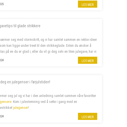
 av våre favoritter –...
025
LES MER
gavetips til glade strikkere
nærmer seg med stormskritt, og vi har samlet sammen en rekke ideer
a som kan ligge under treet til den strikkeglade. Enten du ønsker å
tas på en du er glad i, eller du vil gi deg selv en liten julegave, har vi
leter etter. Her finner du alt f...
024
LES MER
 deg en julegenser i førjulstiden!
rmer seg jul og vi har i den anledning samlet sammen våre favoritter
egensere
. Kom i julestemning ved å sette i gang med en
estrikket
julegenser
!
024
LES MER