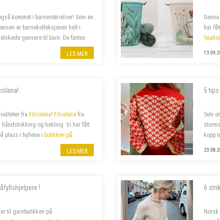
også kommet i barnestørrelser! Som en
Denne 
 Jensen er barnekolleksjonen helt i
har få
 elskede gensere til barn. De fantes
Seaho
med s
13.09.2
LES MER
lcolana!
5 tips
valiteter fra
Filcolana
!
Filcolana
fra
Selv o
håndstrikking og hekling. Vi har fått
storms
å plass i hyllene i
butikken på
kopp t
pinner
23.08.2
LES MER
åfyllshjelpere !
6 str
er til garnbutikken på
Norsk 