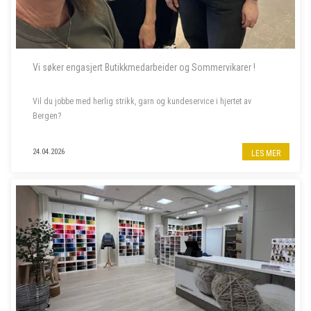
Vi søker engasjert Butikkmedarbeider og Sommervikarer !
Vil du jobbe med herlig strikk, garn og kundeservice i hjertet av
Bergen?
Til garnbutikken vår i Bergen sentrum søker vi butikkmedarbeider i
24.04.2026
LES MER
80% stilling, samt to sommervikarer. Les mer om stillingene nedenfor.
- - - - -