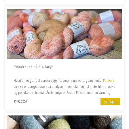
Peach Fuzz - årets farge
Hvert år velger det verdenskjente, amerikanske fargeinstituttet
Pantone
en ny trendfarge basert på analyser innen blant annet mote, film, musikk
og populære reisemål. Årets farge er Peach Fuzz som er en varm og
velkommen farge som beriker sinn, kropp og sjel. Naturligvi...
23.05.2024
LES MER