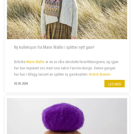
Ny kolleksjon fra Marie Wallin i splitter nytt garn!
Britiske
Marie Wallin
er en av våre absolutte favorittdesignere, og igjen
har hun imponert oss med sine vakre Fairisle-design. Denne gangen
har hun i tillegg lansert en splitter ny garnkvalitet i
British Breeds-
familien
:
British Breeds Aran
. Hennes siste
kolleksjon
ARAN
, er
03.05.2024
LES MER
proppfull av spenne...