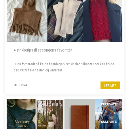
4 strikketips til sesongens favoritter
Er du forberedt på kalde høstdager? Strikk deg tilbehør som kan holde
deg varm hele høsten og vinteren!
18.10.2024
LES MER