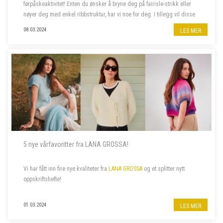
førpåskeaktivitet! Enten du ønsker å bryne deg på fairisle-strikk eller
nøyer deg med enkel ribbstruktur, har vi noe for deg. I tillegg vil disse
pulsvarmerne holde fingrene varme mens luften ute enda ...
08.03.2024
LES MER
5 nye vårfavoritter fra LANA GROSSA!
Vi har fått inn fire nye kvaliteter fra
LANA GROSSA
og et splitter nytt
oppskriftshefte!
01.03.2024
LES MER