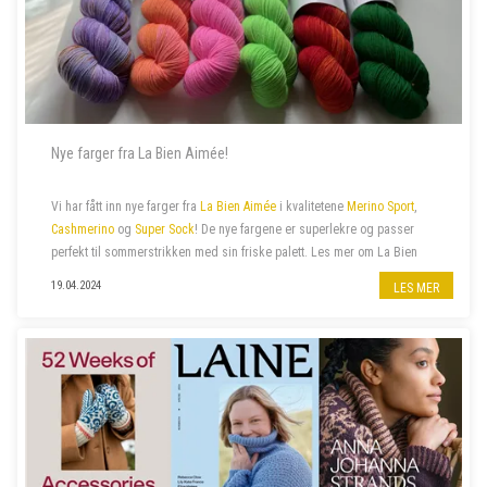
Nye farger fra La Bien Aimée!
Vi har fått inn nye farger fra
La Bien Aimée
i kvalitetene
Merino Sport
,
Cashmerino
og
Super Sock
! De nye fargene er superlekre og passer
perfekt til sommerstrikken med sin friske palett. Les mer om La Bien
Aimée
her
.
19.04.2024
LES MER