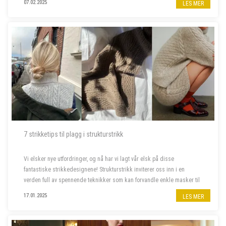
07.02.2025
LES MER
7 strikketips til plagg i strukturstrikk
Vi elsker nye utfordringer, og nå har vi lagt vår elsk på disse
fantastiske strikkedesignene! Strukturstrikk inviterer oss inn i en
verden full av spennende teknikker som kan forvandle enkle masker til
imponerende plagg. Dette er prosjektene som skal på våre pinner
17.01.2025
LES MER
frem...