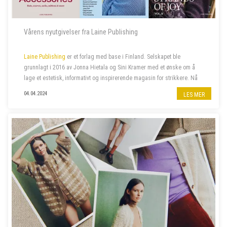
Vårens nyutgivelser fra Laine Publishing
Laine Publishing
er et forlag med base i Finland. Selskapet ble
grunnlagt i 2016 av Jonna Hietala og Sini Kramer med et ønske om å
lage et estetisk, informativt og inspirerende magasin for strikkere. Nå
har selskapet vokst til et av verdens mest anerkjente og kjære uavh...
04.04.2024
LES MER