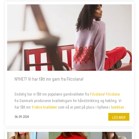
NYHET! Vi har fått inn garn fra Filcolana!
Endelig har vi fått inn populære garnkvaliteter fra
Filcolana
!
Filcolana
fra Danmark produserer kvalitetsgarn for håndstrikking og hekling. Vi
har fått inn
9 lekre kvaliteter
som nå er pent på plass i hyllene i
butikken
på jernbanestasjonen i Bergen
og i
n...
06.09.2024
LES MER