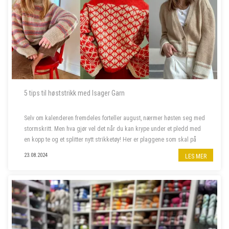
5 tips til høststrikk med Isager Garn
Selv om kalenderen fremdeles forteller august, nærmer høsten seg med
stormskritt. Men hva gjør vel det når du kan krype under et pledd med
en kopp te og et splitter nytt strikketøy! Her er plaggene som skal på
våre pinner denne høsten.
23.08.2024
LES MER