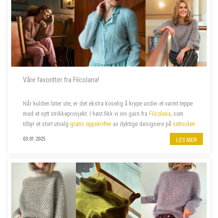
Våre favoritter fra Filcolana!
Når kulden biter ute, er det ekstra koselig å krype under et varmt teppe
med et nytt strikkeprosjekt.
I høst fikk vi inn garn fra
Filcolana
, som
tilbyr et stort utvalg
gratis oppskrifter
av dyktige designere
på
nettsiden
sin. Vi har valgt ut noen av våre favoritter –...
03.01.2025
LES MER