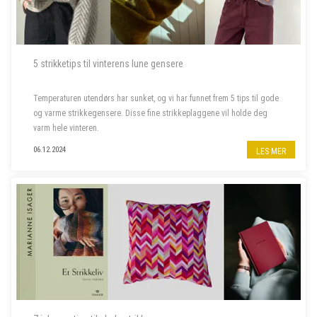
5 strikketips til vinterens lune gensere
Temperaturen utendørs har sunket, og vi har funnet frem 5 tips til gode
og varme strikkegensere. Disse fine strikkeplaggene vil holde deg
varm hele vinteren.
06.12.2024
LES MER