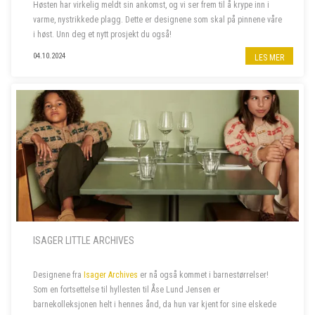
Høsten har virkelig meldt sin ankomst, og vi ser frem til å krype inn i
varme, nystrikkede plagg. Dette er designene som skal på pinnene våre
i høst. Unn deg et nytt prosjekt du også!
04.10.2024
LES MER
ISAGER LITTLE ARCHIVES
Designene fra
Isager Archives
er nå også kommet i barnestørrelser!
Som en fortsettelse til hyllesten til Åse Lund Jensen er
barnekolleksjonen helt i hennes ånd, da hun var kjent for sine elskede