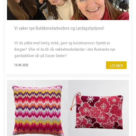
Vi søker nye Butikkmedarbeidere og Lørdagshjelpere!
Vil du jobbe med herlig strikk, garn og kundeservice i hjertet av
Bergen? Eller vil du bli vår nøkkelmedarbeider i den flunkende nye
garnbutikken vår på Oasen Senter?
10.04.2025
LES MER
Vi søker to nye butikkmedarbeidere i 100 % stilling, og lørdagshjelp til
garnbutikken vå...