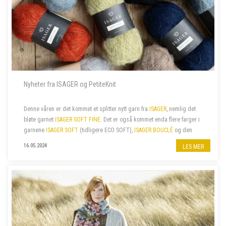
Nyheter fra ISAGER og PetiteKnit
Denne våren er det kommet et splitter nytt garn fra
ISAGER
, nemlig det
bløte garnet
ISAGER SOFT FINE
. Det er også kommet enda flere farger i
garnene
ISAGER SOFT
(tidligere ECO SOFT),
ISAGER BOUCLÉ
og den
fine bomullskvaliteten
ISAGER PALET
. I tillegg har vi nylig fått...
16.05.2024
LES MER