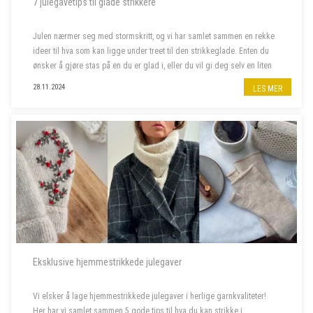
7 julegavetips til glade strikkere
Julen nærmer seg med stormskritt, og vi har samlet sammen en rekke
ideer til hva som kan ligge under treet til den strikkeglade. Enten du
ønsker å gjøre stas på en du er glad i, eller du vil gi deg selv en liten
julegave, har vi det du leter etter. Her finner du alt f...
28.11.2024
LES MER
Eksklusive hjemmestrikkede julegaver
Vi elsker å lage hjemmestrikkede julegaver i herlige garnkvaliteter!
Her har vi samlet sammen 5 gode tips til hva du kan strikke i