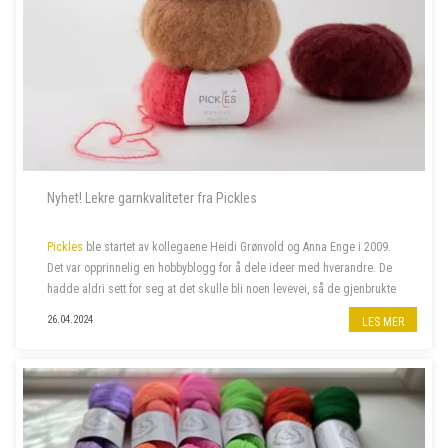
Nyhet! Lekre garnkvaliteter fra Pickles
Pickles
ble startet av kollegaene Heidi Grønvold og Anna Enge i 2009.
Det var opprinnelig en hobbyblogg for å dele ideer med hverandre. De
hadde aldri sett for seg at det skulle bli noen levevei, så de gjenbrukte
domenenavnet Heidi hadde liggende fra et annet prosjekt, nemlig
26.04.2024
LES MER
Pick...