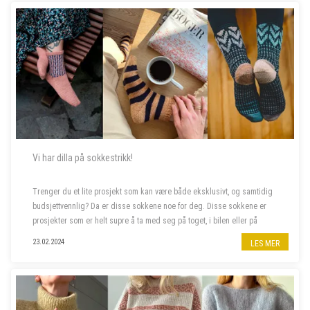
Vi har dilla på sokkestrikk!
Trenger du et lite prosjekt som kan være både eksklusivt, og samtidig
budsjettvennlig? Da er disse sokkene noe for deg. Disse sokkene er
prosjekter som er helt supre å ta med seg på toget, i bilen eller på
hytten en langhelg.
23.02.2024
LES MER