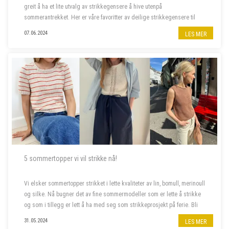
greit å ha et lite utvalg av strikkegensere å hive utenpå
sommerantrekket. Her er våre favoritter av deilige strikkegensere til
kjølige sommerkvelder.
07.06.2024
LES MER
5 sommertopper vi vil strikke nå!
Vi elsker sommertopper strikket i lette kvaliteter av lin, bomull, merinoull
og silke. Nå bugner det av fine sommermodeller som er lette å strikke
og som i tillegg er lett å ha med seg som strikkeprosjekt på ferie. Bli
med oss å piffe opp sommergarderoben!
31.05.2024
LES MER