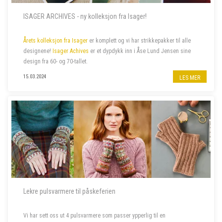
ISAGER ARCHIVES - ny kolleksjon fra Isager!
Årets kolleksjon fra Isager
er komplett og vi har strikkepakker til alle
designene!
Isager Achives
er et dypdykk inn i Åse Lund Jensen sine
design fra 60- og 70-tallet.
15.03.2024
LES MER
Lekre pulsvarmere til påskeferien
Vi har sett oss ut 4 pulsvarmere som passer ypperlig til en