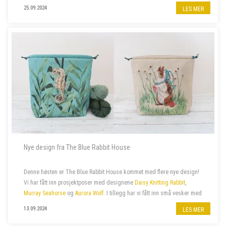
gensere til barn. De fantes ofte også i voksenstørrelse, så...
25.09.2024
LES MER
Nye design fra The Blue Rabbit House
Denne høsten er The Blue Rabbit House kommet med flere nye design!
Vi har fått inn prosjektposer med designene
Daisy Knitting Rabbit
,
Murray Seahorse
og
Aurora Wolf
. I tillegg har vi fått inn små vesker med
glidelås med samme design.
13.09.2024
LES MER