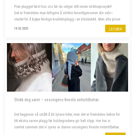
Prøv plagget først hos oss før du velger ditt neste strikkeprosjekt!
Det er fremdeles mye billigere å strikke favorittgenseren din selv i
stedet for å kjøpe ferdige kvalitetsplagg i en klesbutikk. Men alle priser
har steget siste året, og da er deilig å...
14.02.2025
LES MER
Strikk deg varm – sesongens fineste vintertilbehør
Det begynner så smått å bli lysere tider, men det er fremdeles behov for
litt ekstra varme plagg før kuldegradene gir helt slipp. Her har vi
samlet sammen det vi synes er denne sesongens fineste vintertilbehør.