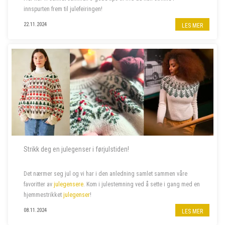
innspurten frem til julefeiringen!
22.11.2024
LES MER
Strikk deg en julegenser i førjulstiden!
Det nærmer seg jul og vi har i den anledning samlet sammen våre
favoritter av
julegensere
. Kom i julestemning ved å sette i gang med en
hjemmestrikket
julegenser
!
08.11.2024
LES MER