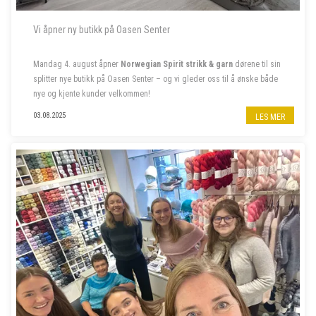
Vi åpner ny butikk på Oasen Senter
Mandag 4. august åpner
Norwegian Spirit strikk & garn
dørene til sin
splitter nye butikk på Oasen Senter – og vi gleder oss til å ønske både
nye og kjente kunder velkommen!
Følg oss på insta
@norwegian.spirit.oasen
03.08.2025
LES MER