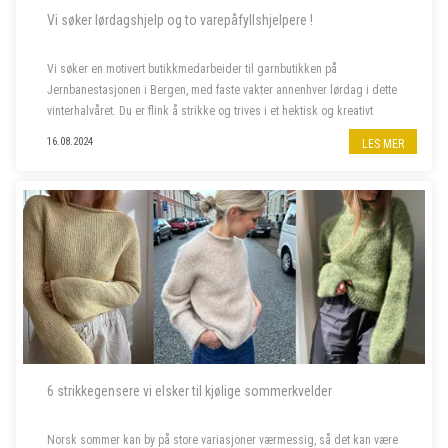
Vi søker lørdagshjelp og to varepåfyllshjelpere !
Vi søker en motivert butikkmedarbeider til garnbutikken på
Jernbanestasjonen i Bergen, med faste vakter annenhver lørdag i dette
vinterhalvåret. Du er flink å strikke og trives i et hektisk og kreativt
miljø, og bor fortrinnsvis i Bergen også i ferietid. ...
16.08.2024
LES MER
6 strikkegensere vi elsker til kjølige sommerkvelder
Norsk sommer kan by på store variasjoner værmessig, så det kan være