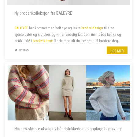
Ny broderikolleksjon fra BALDYRE
BALDYRE
har kommet med helt nye og lekre
broderidesign
til sine
kjente puter og clutcher, og vi har endelig fått dem inn i både butikk og
nettbutikk! I
broderikitene
får du med alt du trenger til å brodere deg
de lekreste putetrekk eller clutcher.
21.02.2025
LES MER
Norges største utvalg av håndstrikkede designplagg til prøving!