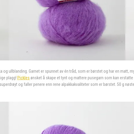
akka og ullblanding. Garnet er spunnet av én tråd, som er børstet og har en matt, m
tige plagg!
Pickles
ønsket å skape et tynt og mattere pusegarn som kan erstatt
 superdrøyt og faller penere enn rene alpakkakvaliteter som er børstet. 50 g nø