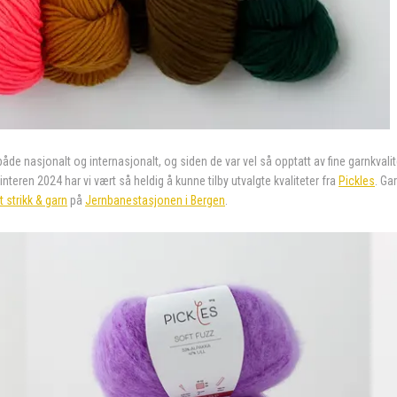
både nasjonalt og internasjonalt, og siden de var vel så opptatt av fine garnkva
nteren 2024 har vi vært så heldig å kunne tilby utvalgte kvaliteter fra
Pickles
.
Gar
 strikk & garn
på
Jernbanestasjonen i Bergen
.