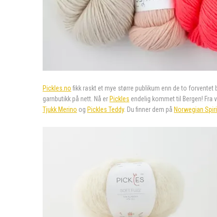
Pickles.no
fikk raskt et mye større publikum enn de to forventet 
garnbutikk på nett. Nå er
Pickles
endelig kommet til Bergen! Fra vi
Tjukk Merino
og
Pickles Teddy
.
Du finner dem på
Norwegian Spirit