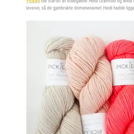
Pickles
ble startet av kollegaene Heidi Grønvold og Anna E
levevei, så de gjenbrukte domenenavnet Heidi hadde ligge