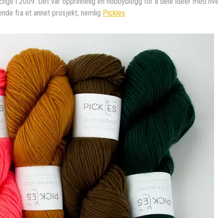
nge i 2009. Det var opprinnelig en hobbyblogg for å dele ideer med hvera
nde fra et annet prosjekt, nemlig
Pickles
.