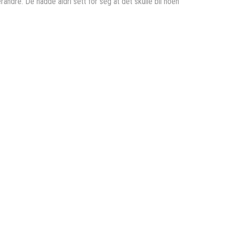
ndre. De hadde aldri sett for seg at det skulle bli noen