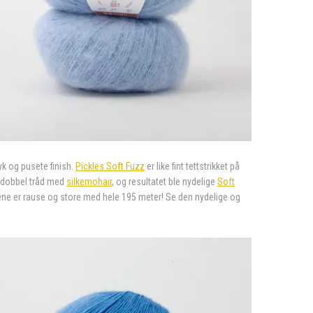
yk og pusete finish.
Pickles Soft Fuzz
er like fint tettstrikket på
e dobbel tråd med
silkemohair
, og resultatet ble nydelige
Soft
stene er rause og store med hele 195 meter! Se den nydelige og