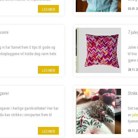
på våre pinner frem...
ut noen
03.01.2
LES MER
ensere
7 jule
vi har funnet frem 5 tips til gode og
Julen 
ikkeplaggene vil holde deg varm hele
til hv
gjøre s
det du 
28.11.2
LES MER
gaver
Strikk
gaver i herlige garnkvaliteter! Her har
Det næ
u kan strikke i innspurten frem til
av
jul
hjemm
08.11.2
LES MER