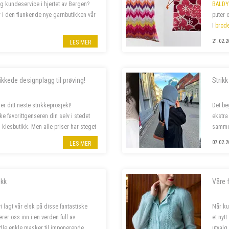
og kundeservice i hjertet av Bergen?
BALDY
r i den flunkende nye garnbutikken vår
puter 
I
brode
putetre
21.02.2
LES MER
00 % stilling, og lørdagshjelp til
kkede designplagg til prøving!
Strik
er ditt neste strikkeprosjekt!
Det be
ke favorittgenseren din selv i stedet
ekstra
n klesbutikk. Men alle priser har steget
sammen
07.02.2
LES MER
ikk
Våre f
vi lagt vår elsk på disse fantastiske
Når ku
erer oss inn i en verden full av
et nytt
dle enkle masker til imponerende
utval