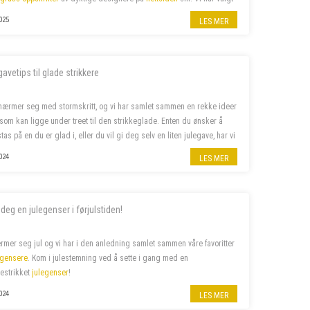
 av våre favoritter –...
025
LES MER
gavetips til glade strikkere
nærmer seg med stormskritt, og vi har samlet sammen en rekke ideer
a som kan ligge under treet til den strikkeglade. Enten du ønsker å
tas på en du er glad i, eller du vil gi deg selv en liten julegave, har vi
leter etter. Her finner du alt f...
024
LES MER
 deg en julegenser i førjulstiden!
rmer seg jul og vi har i den anledning samlet sammen våre favoritter
egensere
. Kom i julestemning ved å sette i gang med en
estrikket
julegenser
!
024
LES MER