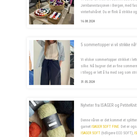
Jernbanestasjonen i Bergen, med fast
vinterhalvåret. Du er flink å strikke og
bor fortrinnsvis i Bergen også i ferietid
16.08.2024
5 sommertopper vi vil strikke nå!
Vi elsker sommertopper strikket i lette
silke. Nå bugner det av fine sommerm
i tillegg er lett å ha med seg som str
piffe opp sommergarderoben!
31.05.2024
Nyheter fra ISAGER og PetiteKnit
Denne våren er det kommet et splitter
garnet
ISAGER SOFT FINE
. Det er og
ISAGER SOFT
(tidligere ECO SOFT),
I