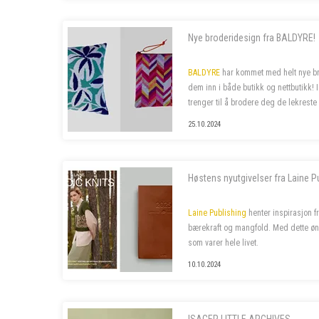
Nye broderidesign fra BALDYRE!
BALDYRE
har kommet med helt nye bro
dem inn i både butikk og nettbutikk! 
trenger til å brodere deg de lekreste 
25.10.2024
Høstens nyutgivelser fra Laine P
Laine Publishing
henter inspirasjon f
bærekraft og mangfold. Med dette øn
som varer hele livet.
10.10.2024