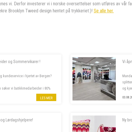
 synes vi. Derfor investerer vi i norske oversettelser som utføres av vår 
lekre Brooklyn Tweed design hentet på trykkeriet:)!
Se alle her.
eider og Sommervikarer !
Vi åp
og kundeservice i hjertet av Bergen?
Manda
splitt
m søker vi butikkmedarbeider i 80%
og kje
mer om stillingene nedenfor.
Følg o
03.08.2
LES MER
 og Lørdagshjelpere!
Ny br