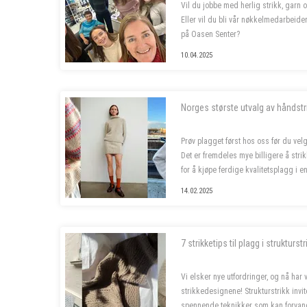
Vil du jobbe med herlig strikk, garn 
Eller vil du bli vår nøkkelmedarbeide
på Oasen Senter?
10.04.2025
Vi søker to nye butikkmedarbeidere i 1
garnbutikken vå...
Norges største utvalg av håndstri
Prøv plagget først hos oss før du velg
Det er fremdeles mye billigere å strik
for å kjøpe ferdige kvalitetsplagg i e
siste året, og da er deilig å...
14.02.2025
7 strikketips til plagg i strukturstr
Vi elsker nye utfordringer, og nå har 
strikkedesignene! Strukturstrikk invit
spennende teknikker som kan forvan