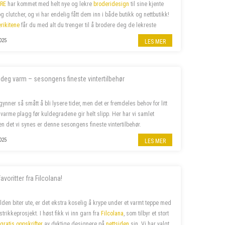
RE
har kommet med helt nye og lekre
broderidesign
til sine kjente
og clutcher, og vi har endelig fått dem inn i både butikk og nettbutikk!
rikitene
får du med alt du trenger til å brodere deg de lekreste
kk eller clutcher.
025
LES MER
k deg varm – sesongens fineste vintertilbehør
gynner så smått å bli lysere tider, men det er fremdeles behov for litt
 varme plagg før kuldegradene gir helt slipp. Her har vi samlet
 det vi synes er denne sesongens fineste vintertilbehør.
025
LES MER
avoritter fra Filcolana!
lden biter ute, er det ekstra koselig å krype under et varmt teppe med
 strikkeprosjekt.
I høst fikk vi inn garn fra
Filcolana
, som tilbyr et stort
g
gratis oppskrifter
av dyktige designere
på
nettsiden
sin. Vi har valgt