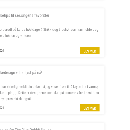
kketips til sesongens favoritter
forberedt på kalde høstdager? Strikk deg tilbehør som kan holde deg
ele høsten og vinteren!
024
LES MER
kkedesign vi har lyst på nå!
 har virkelig meldt sin ankomst, og vi ser frem til å krype inn i varme,
kkede plagg. Dette er designene som skal på pinnene våre i høst. Unn
 nytt prosjekt du også!
024
LES MER