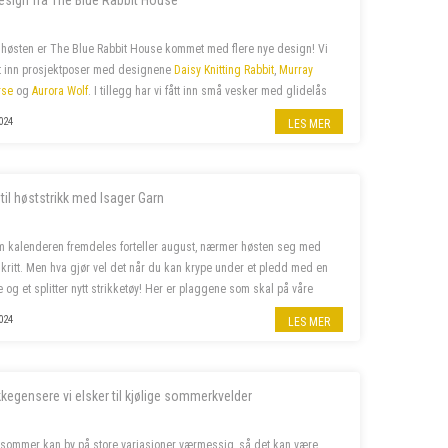
esign fra The Blue Rabbit House
høsten er The Blue Rabbit House kommet med flere nye design! Vi
tt inn prosjektposer med designene
Daisy Knitting Rabbit
,
Murray
rse
og
Aurora Wolf
. I tillegg har vi fått inn små vesker med glidelås
amme design.
024
LES MER
 til høststrikk med Isager Garn
m kalenderen fremdeles forteller august, nærmer høsten seg med
kritt. Men hva gjør vel det når du kan krype under et pledd med en
e og et splitter nytt strikketøy! Her er plaggene som skal på våre
 denne høsten.
024
LES MER
ikkegensere vi elsker til kjølige sommerkvelder
sommer kan by på store variasjoner værmessig, så det kan være