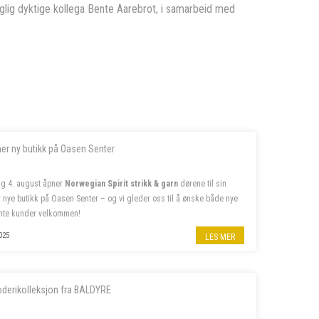
faglig dyktige kollega Bente Aarebrot, i samarbeid med
ner ny butikk på Oasen Senter
g 4. august åpner
Norwegian Spirit strikk & garn
dørene til sin
er nye butikk på Oasen Senter – og vi gleder oss til å ønske både nye
nte kunder velkommen!
ss på insta
@norwegian.spirit.oasen
025
LES MER
oderikolleksjon fra BALDYRE