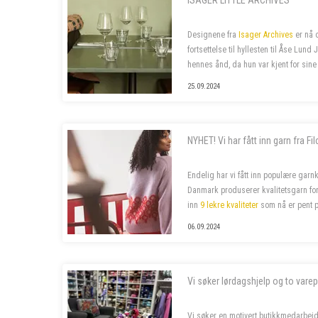
ISAGER LITTLE ARCHIVES
Designene fra
Isager Archives
er nå 
fortsettelse til hyllesten til Åse Lund
hennes ånd, da hun var kjent for sine
ofte også i voksenstørrelse, så...
25.09.2024
NYHET! Vi har fått inn garn fra Fi
Endelig har vi fått inn populære garnk
Danmark produserer kvalitetsgarn for 
inn
9 lekre kvaliteter
som nå er pent p
jernbanestasjonen i Bergen
og i
n...
06.09.2024
Vi søker lørdagshjelp og to varep
Vi søker en motivert butikkmedarbeid