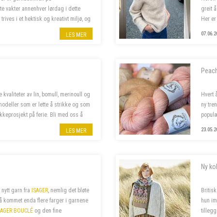
e vakter annenhver lørdag i dette
greit 
 trives i et hektisk og kreativt miljø, og
Her er
. ...
07.06.2
LES MER
Peach
 kvaliteter av lin, bomull, merinoull og
Hvert 
odeller som er lette å strikke og som
ny tre
ikkeprosjekt på ferie. Bli med oss å
populæ
velkom
23.05.2
LES MER
Ny kol
 nytt garn fra
ISAGER
, nemlig det bløte
Britis
så kommet enda flere farger i garnene
hun im
SAGER BOUCLÉ
og den fine
tillegg