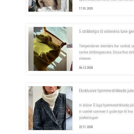
plagg. Dette er prosjektene som skal 
17.01.2025
5 strikketips til vinterens lune g
Temperaturen utendørs har sunket, og 
varme strikkegensere. Disse fine str
vinteren.
06.12.2024
Eksklusive hjemmestrikkede jule
Vi elsker å lage hjemmestrikkede jule
vi samlet sammen 5 gode tips til hva d
julefeiringen!
22.11.2024