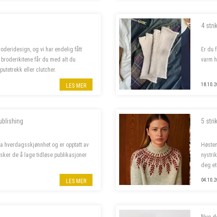
4 stri
deridesign, og vi har endelig fått
Er du 
I broderikitene får du med alt du
varm h
putetrekk eller clutcher.
18.10.2
LES MER
ublishing
5 stri
ra hverdagsskjønnhet og er opptatt av
Høsten
sker de å lage tidløse publikasjoner
nystri
deg et
04.10.2
LES MER