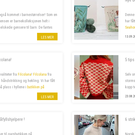
Nye d
også kommet i barnestørrelser! Som en
Denne 
 Jensen er barnekolleksjonen helt i
har få
 elskede gensere til barn. De fantes
Seaho
med s
13.09.2
LES MER
lcolana!
5 tips
valiteter fra
Filcolana
!
Filcolana
fra
Selv o
håndstrikking og hekling. Vi har fått
storms
å plass i hyllene i
butikken på
kopp t
pinner
23.08.2
LES MER
åfyllshjelpere !
6 str
er til garnbutikken på
Norsk 