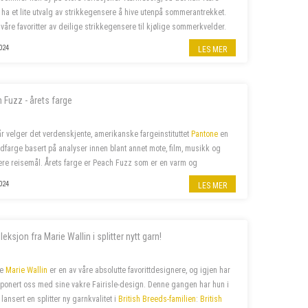
å ha et lite utvalg av strikkegensere å hive utenpå sommerantrekket.
 våre favoritter av deilige strikkegensere til kjølige sommerkvelder.
024
LES MER
 Fuzz - årets farge
år velger det verdenskjente, amerikanske fargeinstituttet
Pantone
en
ndfarge basert på analyser innen blant annet mote, film, musikk og
re reisemål. Årets farge er Peach Fuzz som er en varm og
men farge som beriker sinn, kropp og sjel. Naturligvi...
024
LES MER
leksjon fra Marie Wallin i splitter nytt garn!
ke
Marie Wallin
er en av våre absolutte favorittdesignere, og igjen har
ponert oss med sine vakre Fairisle-design. Denne gangen har hun i
 lansert en splitter ny garnkvalitet i
British Breeds-familien
:
British