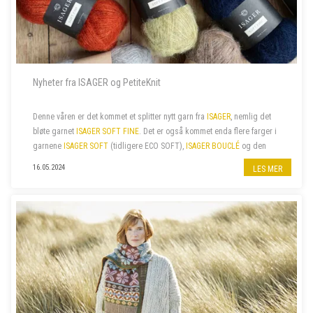
Nyheter fra ISAGER og PetiteKnit
Denne våren er det kommet et splitter nytt garn fra
ISAGER
, nemlig det
bløte garnet
ISAGER SOFT FINE
. Det er også kommet enda flere farger i
garnene
ISAGER SOFT
(tidligere ECO SOFT),
ISAGER BOUCLÉ
og den
fine bomullskvaliteten
ISAGER PALET
. I tillegg har vi nylig fått...
16.05.2024
LES MER