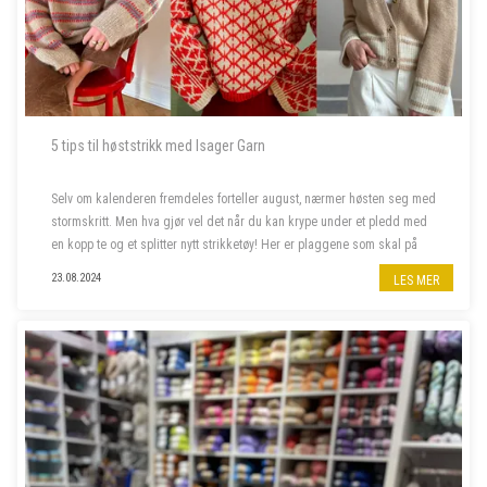
5 tips til høststrikk med Isager Garn
Selv om kalenderen fremdeles forteller august, nærmer høsten seg med
stormskritt. Men hva gjør vel det når du kan krype under et pledd med
en kopp te og et splitter nytt strikketøy! Her er plaggene som skal på
våre pinner denne høsten.
23.08.2024
LES MER