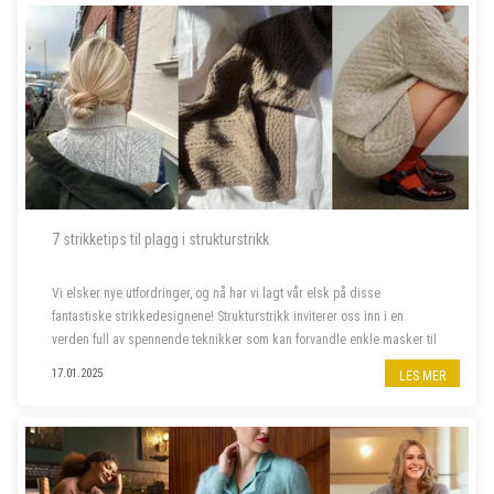
7 strikketips til plagg i strukturstrikk
Vi elsker nye utfordringer, og nå har vi lagt vår elsk på disse
fantastiske strikkedesignene! Strukturstrikk inviterer oss inn i en
verden full av spennende teknikker som kan forvandle enkle masker til
imponerende plagg. Dette er prosjektene som skal på våre pinner
17.01.2025
LES MER
frem...