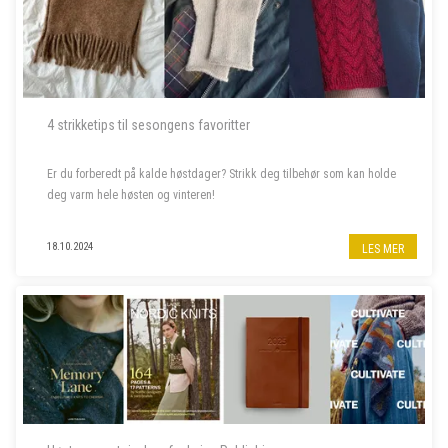
4 strikketips til sesongens favoritter
Er du forberedt på kalde høstdager? Strikk deg tilbehør som kan holde
deg varm hele høsten og vinteren!
18.10.2024
LES MER