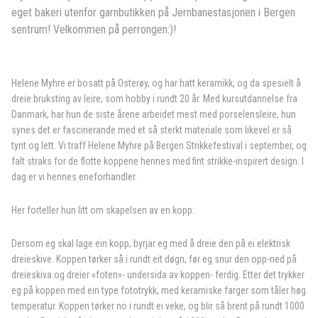
eget bakeri utenfor garnbutikken på Jernbanestasjonen i Bergen
sentrum! Velkommen på perrongen:)!
Helene Myhre er bosatt på Osterøy, og har hatt keramikk, og da spesielt å
dreie bruksting av leire, som hobby i rundt 20 år. Med kursutdannelse fra
Danmark,
har hun de siste årene arbeidet mest med porselensleire, hun
synes det er fascinerande med et så sterkt materiale som likevel er så
tynt og lett. Vi traff Helene Myhre på Bergen Strikkefestival i september, og
falt straks for de flotte koppene hennes med fint strikke-inspirert design. I
dag er vi hennes eneforhandler.
Her forteller hun litt om skapelsen av en kopp:
Dersom eg skal lage ein kopp, byrjar eg med å dreie den på ei elektrisk
dreieskive. Koppen tørker så i rundt eit døgn, før eg snur den opp-ned på
dreieskiva og dreier «foten»- undersida av koppen- ferdig. Etter det trykker
eg på koppen med ein type fototrykk, med keramiske farger som tåler høg
temperatur. Koppen tørker no i rundt ei veke, og blir så brent på rundt 1000