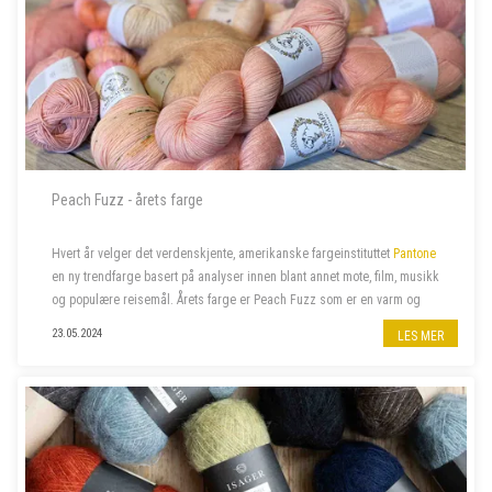
Peach Fuzz - årets farge
Hvert år velger det verdenskjente, amerikanske fargeinstituttet
Pantone
en ny trendfarge basert på analyser innen blant annet mote, film, musikk
og populære reisemål. Årets farge er Peach Fuzz som er en varm og
velkommen farge som beriker sinn, kropp og sjel. Naturligvi...
23.05.2024
LES MER