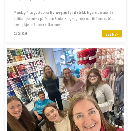
Mandag 4. august åpner
Norwegian Spirit strikk & garn
dørene til sin
splitter nye butikk på Oasen Senter – og vi gleder oss til å ønske både
nye og kjente kunder velkommen!
Følg oss på insta
@norwegian.spirit.oasen
03.08.2025
LES MER