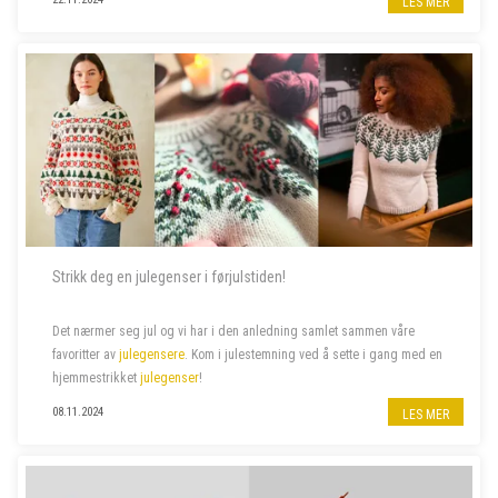
LES MER
Strikk deg en julegenser i førjulstiden!
Det nærmer seg jul og vi har i den anledning samlet sammen våre
favoritter av
julegensere
. Kom i julestemning ved å sette i gang med en
hjemmestrikket
julegenser
!
08.11.2024
LES MER