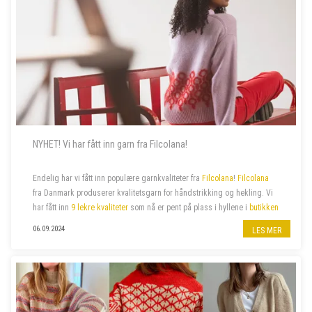
NYHET! Vi har fått inn garn fra Filcolana!
Endelig har vi fått inn populære garnkvaliteter fra
Filcolana
!
Filcolana
fra Danmark produserer kvalitetsgarn for håndstrikking og hekling. Vi
har fått inn
9 lekre kvaliteter
som nå er pent på plass i hyllene i
butikken
på jernbanestasjonen i Bergen
og i
n...
06.09.2024
LES MER