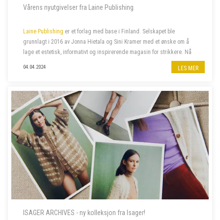
Vårens nyutgivelser fra Laine Publishing
Laine Publishing
er et forlag med base i Finland. Selskapet ble
grunnlagt i 2016 av Jonna Hietala og Sini Kramer med et ønske om å
lage et estetisk, informativt og inspirerende magasin for strikkere. Nå
har selskapet vokst til et av verdens mest anerkjente og kjære uavh...
04.04.2024
LES MER
ISAGER ARCHIVES - ny kolleksjon fra Isager!