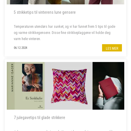
5 strikketips til vinterens lune gensere
Temperaturen utendørs har sunket, og vi har funnet frem 5 tips til gode
og varme strikkegensere. Disse fine strikkeplaggene vil holde deg
varm hele vinteren.
06.12.2024
LES MER
7 julegavetips til glade strikkere