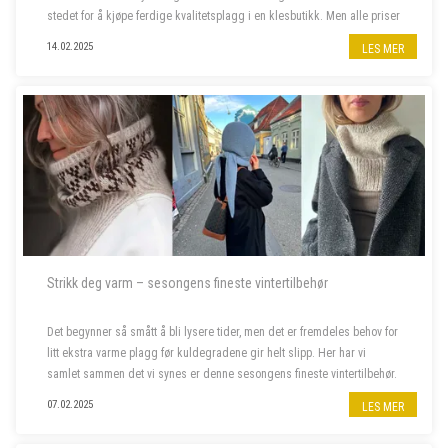
stedet for å kjøpe ferdige kvalitetsplagg i en klesbutikk. Men alle priser
har steget siste året, og da er deilig å...
14.02.2025
LES MER
Strikk deg varm – sesongens fineste vintertilbehør
Det begynner så smått å bli lysere tider, men det er fremdeles behov for
litt ekstra varme plagg før kuldegradene gir helt slipp. Her har vi
samlet sammen det vi synes er denne sesongens fineste vintertilbehør.
07.02.2025
LES MER