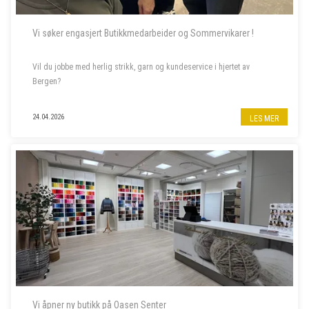
Vi søker engasjert Butikkmedarbeider og Sommervikarer !
Vil du jobbe med herlig strikk, garn og kundeservice i hjertet av
Bergen?
Til garnbutikken vår i Bergen sentrum søker vi butikkmedarbeider i
24.04.2026
LES MER
80% stilling, samt to sommervikarer. Les mer om stillingene nedenfor.
- - - - -
Vi åpner ny butikk på Oasen Senter