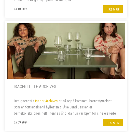
i høst. Unn deg et nytt prosjekt du også!
04.10.2024
LES MER
ISAGER LITTLE ARCHIVES
Designene fra
Isager Archives
er nå også kommet i barnestørrelser!
Som en fortsettelse til hyllesten til Åse Lund Jensen er
barnekolleksjonen helt i hennes ånd, da hun var kjent for sine elskede
gensere til barn. De fantes ofte også i voksenstørrelse, så...
25.09.2024
LES MER