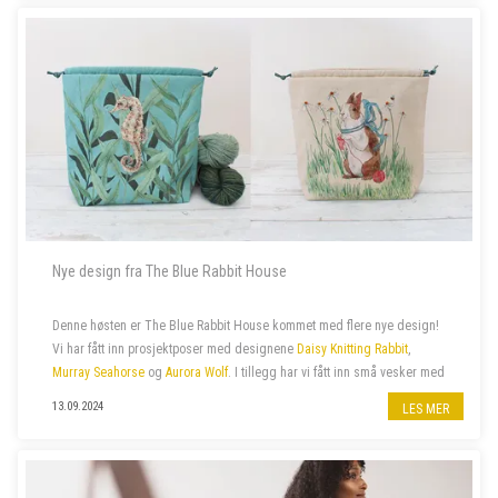
Nye design fra The Blue Rabbit House
Denne høsten er The Blue Rabbit House kommet med flere nye design!
Vi har fått inn prosjektposer med designene
Daisy Knitting Rabbit
,
Murray Seahorse
og
Aurora Wolf
. I tillegg har vi fått inn små vesker med
glidelås med samme design.
13.09.2024
LES MER