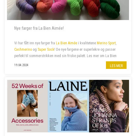
Nye farger fra La Bien Aimée!
Vi har fått inn nye farger fra
La Bien Aimée
i kvalitetene
Merino Sport
,
Cashmerino
og
Super Sock
! De nye fargene er superlekre og passer
perfekt til sommerstrikken med sin friske palett. Les mer om La Bien
Aimée
her
.
19.04.2024
LES MER