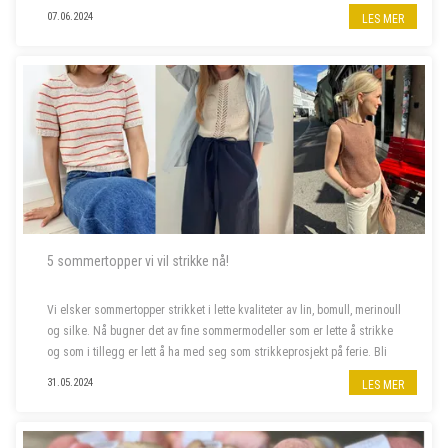
kjølige sommerkvelder.
07.06.2024
LES MER
5 sommertopper vi vil strikke nå!
Vi elsker sommertopper strikket i lette kvaliteter av lin, bomull, merinoull
og silke. Nå bugner det av fine sommermodeller som er lette å strikke
og som i tillegg er lett å ha med seg som strikkeprosjekt på ferie. Bli
med oss å piffe opp sommergarderoben!
31.05.2024
LES MER