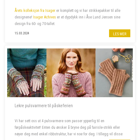
Årets kolleksjon fra Isager
er komplett og vi har strikkepakker til alle
designene!
Isager Achives
er et dypdykk inn i Åse Lund Jensen sine
design fra 60- og 70-tallet.
15.03.2024
LES MER
Lekre pulsvarmere til påskeferien
Vi har sett oss ut 4 pulsvarmere som passer ypperlig til en
førpåskeaktivitet! Enten du ønsker å bryne deg på fairisle-strikk eller
nøyer deg med enkel ribbstruktur, har vi noe for deg. I tillegg vil disse