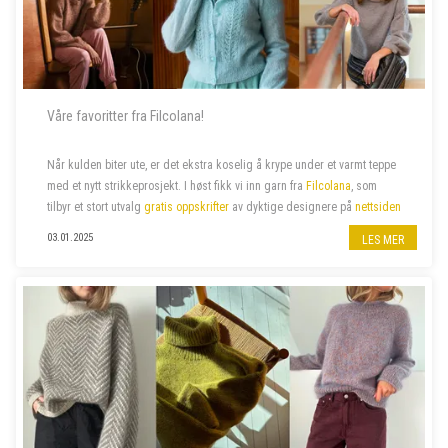
Våre favoritter fra Filcolana!
Når kulden biter ute, er det ekstra koselig å krype under et varmt teppe
med et nytt strikkeprosjekt.
I høst fikk vi inn garn fra
Filcolana
, som
tilbyr et stort utvalg
gratis oppskrifter
av dyktige designere
på
nettsiden
sin. Vi har valgt ut noen av våre favoritter –...
03.01.2025
LES MER