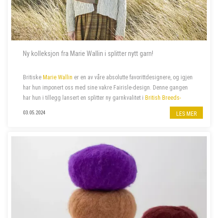
Ny kolleksjon fra Marie Wallin i splitter nytt garn!
Britiske
Marie Wallin
er en av våre absolutte favorittdesignere, og igjen
har hun imponert oss med sine vakre Fairisle-design. Denne gangen
har hun i tillegg lansert en splitter ny garnkvalitet i
British Breeds-
familien
:
British Breeds Aran
. Hennes siste
kolleksjon
ARAN
, er
03.05.2024
LES MER
proppfull av spenne...