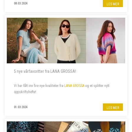
pulsvarmerne holde fingrene varme mens luften ute enda ...
08.03.2024
LES MER
5 nye vårfavoritter fra LANA GROSSA!
Vi har fått inn fire nye kvaliteter fra
LANA GROSSA
og et splitter nytt
oppskriftshefte!
01.03.2024
LES MER