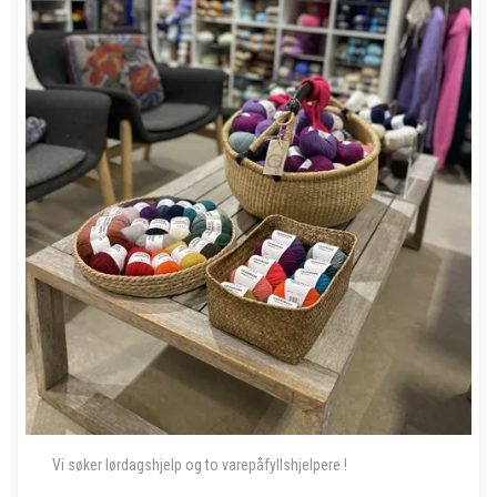
Vi søker lørdagshjelp og to varepåfyllshjelpere !