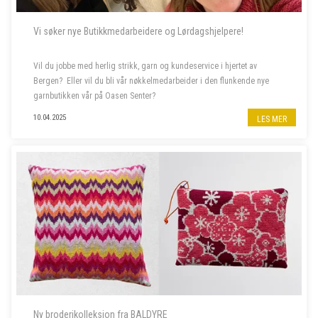
Vi søker nye Butikkmedarbeidere og Lørdagshjelpere!
Vil du jobbe med herlig strikk, garn og kundeservice i hjertet av
Bergen? Eller vil du bli vår nøkkelmedarbeider i den flunkende nye
garnbutikken vår på Oasen Senter?
10.04.2025
LES MER
Vi søker to nye butikkmedarbeidere i 100 % stilling, og lørdagshjelp til
garnbutikken vå...
Ny broderikolleksjon fra BALDYRE