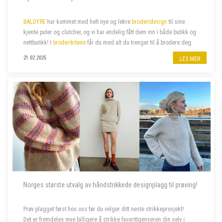
BALDYRE
har kommet med helt nye og lekre
broderidesign
til sine
kjente puter og clutcher, og vi har endelig fått dem inn i både butikk og
nettbutikk! I
broderikitene
får du med alt du trenger til å brodere deg
de lekreste putetrekk eller clutcher.
21.02.2025
LES MER
Norges største utvalg av håndstrikkede designplagg til prøving!
Prøv plagget først hos oss før du velger ditt neste strikkeprosjekt!
Det er fremdeles mye billigere å strikke favorittgenseren din selv i