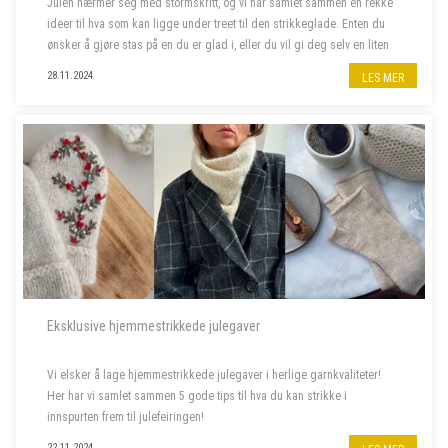
Julen nærmer seg med stormskritt, og vi har samlet sammen en rekke
ideer til hva som kan ligge under treet til den strikkeglade. Enten du
ønsker å gjøre stas på en du er glad i, eller du vil gi deg selv en liten
julegave, har vi det du leter etter. Her finner du alt f...
28.11.2024
LES MER
Eksklusive hjemmestrikkede julegaver
Vi elsker å lage hjemmestrikkede julegaver i herlige garnkvaliteter!
Her har vi samlet sammen 5 gode tips til hva du kan strikke i
innspurten frem til julefeiringen!
22.11.2024