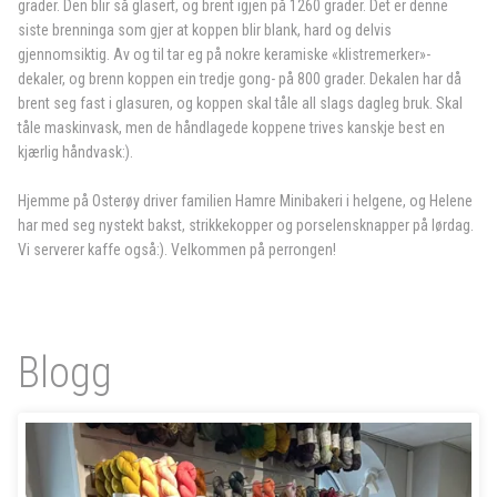
grader. Den blir så glasert, og brent igjen på 1260 grader. Det er denne
siste brenninga som gjer at koppen blir blank, hard og delvis
gjennomsiktig. Av og til tar eg på nokre keramiske «klistremerker»-
dekaler, og brenn koppen ein tredje gong- på 800 grader. Dekalen har då
brent seg fast i glasuren, og koppen skal tåle all slags dagleg bruk. Skal
tåle maskinvask, men de håndlagede koppene trives kanskje best en
kjærlig håndvask:).
Hjemme på Osterøy driver familien Hamre Minibakeri i helgene, og Helene
har med seg nystekt bakst, strikkekopper og porselensknapper på lørdag.
Vi serverer kaffe også:). Velkommen på perrongen!
Blogg