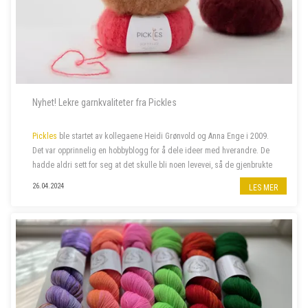
Nyhet! Lekre garnkvaliteter fra Pickles
Pickles
ble startet av kollegaene Heidi Grønvold og Anna Enge i 2009.
Det var opprinnelig en hobbyblogg for å dele ideer med hverandre. De
hadde aldri sett for seg at det skulle bli noen levevei, så de gjenbrukte
domenenavnet Heidi hadde liggende fra et annet prosjekt, nemlig
26.04.2024
LES MER
Pick...