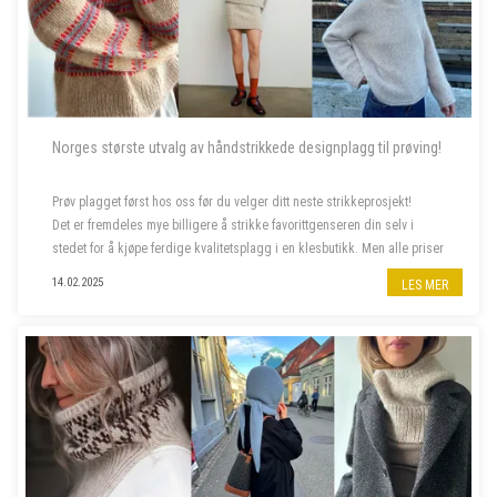
Norges største utvalg av håndstrikkede designplagg til prøving!
Prøv plagget først hos oss før du velger ditt neste strikkeprosjekt!
Det er fremdeles mye billigere å strikke favorittgenseren din selv i
stedet for å kjøpe ferdige kvalitetsplagg i en klesbutikk. Men alle priser
har steget siste året, og da er deilig å...
14.02.2025
LES MER