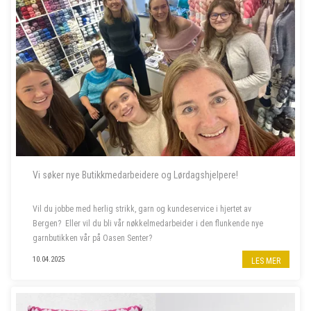
Vi søker nye Butikkmedarbeidere og Lørdagshjelpere!
Vil du jobbe med herlig strikk, garn og kundeservice i hjertet av
Bergen? Eller vil du bli vår nøkkelmedarbeider i den flunkende nye
garnbutikken vår på Oasen Senter?
10.04.2025
LES MER
Vi søker to nye butikkmedarbeidere i 100 % stilling, og lørdagshjelp til
garnbutikken vå...