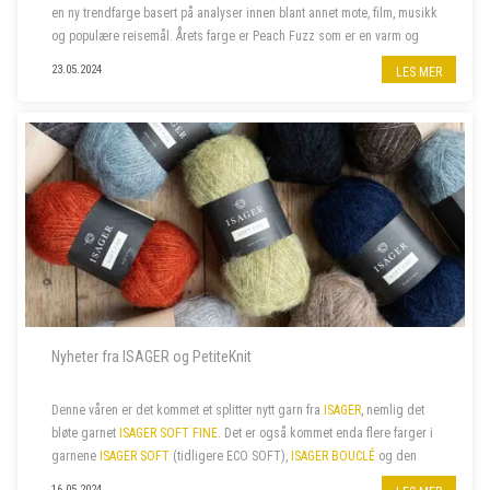
en ny trendfarge basert på analyser innen blant annet mote, film, musikk
og populære reisemål. Årets farge er Peach Fuzz som er en varm og
velkommen farge som beriker sinn, kropp og sjel. Naturligvi...
23.05.2024
LES MER
Nyheter fra ISAGER og PetiteKnit
Denne våren er det kommet et splitter nytt garn fra
ISAGER
, nemlig det
bløte garnet
ISAGER SOFT FINE
. Det er også kommet enda flere farger i
garnene
ISAGER SOFT
(tidligere ECO SOFT),
ISAGER BOUCLÉ
og den
fine bomullskvaliteten
ISAGER PALET
. I tillegg har vi nylig fått...
16.05.2024