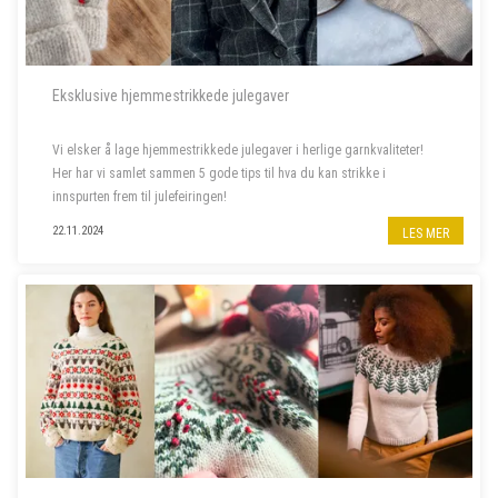
Eksklusive hjemmestrikkede julegaver
Vi elsker å lage hjemmestrikkede julegaver i herlige garnkvaliteter!
Her har vi samlet sammen 5 gode tips til hva du kan strikke i
innspurten frem til julefeiringen!
22.11.2024
LES MER