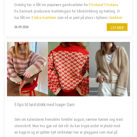
Endelig har vi fått inn populære garnkvaliteter fra
Filcolana
!
Filcolana
fra Danmark produserer kvalitetsgarn for håndstrikking og hekling. Vi
har fått inn
9 lekre kvaliteter
som nå er pent på plass i hyllene i
butikken
på jernbanestasjonen i Bergen
og i
n...
06.09.2024
LES MER
5 tips til høststrikk med Isager Garn
Selv om kalenderen fremdeles forteller august, nærmer høsten seg med
stormskritt. Men hva gjør vel det når du kan krype under et pledd med
en kopp te og et splitter nytt strikketøy! Her er plaggene som skal på