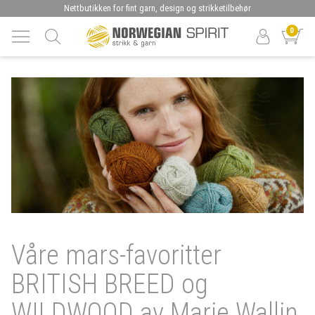
Nettbutikken for fint garn, design og strikketilbehør
0
Våre mars-favoritter
BRITISH BREED og
WILDWOOD av Marie Wallin