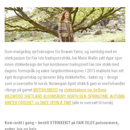
Som mangeårig sjefsdesigner for Rowan Yarns, og samtidig med en
sterk pasjon for Fair Isle tradisjonsstrikk, har Marie Wallin satt dype spor
innen strikkedesign der hun kombinerer tradisjonell Fair Isle strikk med
dagens formspråk og vakre fargekombinasjoner. I 2013 etablerte hun sitt
eget designselskap og lanserer årlig strikkehefter, - bøker og – design
som vi oversetter til norsk. Norwegian Spirit strikk & garn er eneforhandler
i Norge på garnet
BRITISH BREED
og
strikkebøkene og -heftene
WILDWOOD, SHETLAND, BLOOMSBURY, NORTH SEA, SPRINGTIME, AUTUMN,
WINTER CROCHET og ONCE UPON A TIME
(alle er oversatt til norsk).
Kom raskt i gang – bestill STRIKKEKIT på FAIR ISLES pulsvarmere,
votter, lue og hals