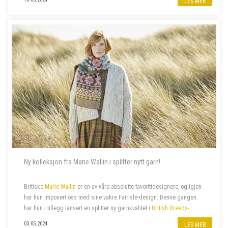
LES MER
Ny kolleksjon fra Marie Wallin i splitter nytt garn!
Britiske
Marie Wallin
er en av våre absolutte favorittdesignere, og igjen
har hun imponert oss med sine vakre Fairisle-design. Denne gangen
har hun i tillegg lansert en splitter ny garnkvalitet i
British Breeds-
familien
:
British Breeds Aran
. Hennes siste
kolleksjon
ARAN
, er
03.05.2024
LES MER