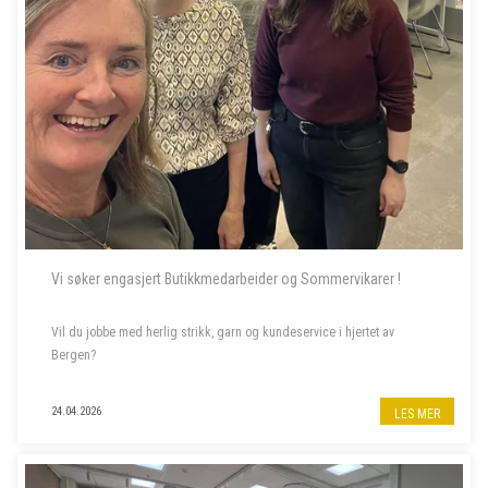
Vi søker engasjert Butikkmedarbeider og Sommervikarer !
Vil du jobbe med herlig strikk, garn og kundeservice i hjertet av
Bergen?
Til garnbutikken vår i Bergen sentrum søker vi butikkmedarbeider i
24.04.2026
LES MER
80% stilling, samt to sommervikarer. Les mer om stillingene nedenfor.
- - - - -