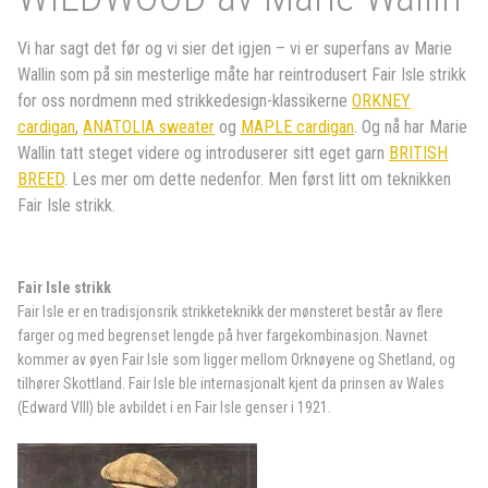
Vi har sagt det før og vi sier det igjen – vi er superfans av Marie
Wallin som på sin mesterlige måte har reintrodusert Fair Isle strikk
for oss nordmenn med strikkedesign-klassikerne
ORKNEY
cardigan
,
ANATOLIA sweater
og
MAPLE cardigan
.
Og nå har Marie
Wallin tatt steget videre og introduserer sitt eget garn
BRITISH
BREED
. Les mer om dette nedenfor. Men først litt om teknikken
Fair Isle strikk.
Fair Isle strikk
Fair Isle er en tradisjonsrik strikketeknikk der mønsteret består av flere
farger og med begrenset lengde på hver fargekombinasjon. Navnet
kommer av øyen Fair Isle som ligger mellom Orknøyene og Shetland, og
tilhører Skottland. Fair Isle ble internasjonalt kjent da prinsen av Wales
(Edward VIII) ble avbildet i en Fair Isle genser i 1921.