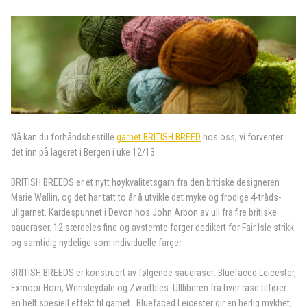
Nå kan du forhåndsbestille
garnet BRITISH BREED
hos oss, vi forventer
det inn på lageret i Bergen i uke 12/13:
BRITISH BREEDS er et nytt høykvalitetsgarn fra den britiske designeren
Marie Wallin, og det har tatt to år å utvikle det myke og frodige 4-tråds-
ullgarnet. Kardespunnet i Devon hos John Arbon av ull fra fire britiske
saueraser. 12 særdeles fine og avstemte farger dedikert for Fair Isle strikk
og samtidig nydelige som individuelle farger.
BRITISH BREEDS er konstruert av følgende saueraser: Bluefaced Leicester,
Exmoor Horn, Wensleydale og Zwartbles. Ullfiberen fra hver rase tilfører
en helt spesiell effekt til garnet.. Bluefaced Leicester gir en herlig mykhet,