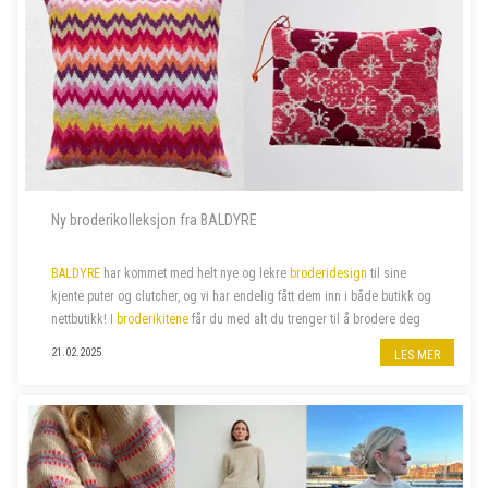
Ny broderikolleksjon fra BALDYRE
BALDYRE
har kommet med helt nye og lekre
broderidesign
til sine
kjente puter og clutcher, og vi har endelig fått dem inn i både butikk og
nettbutikk! I
broderikitene
får du med alt du trenger til å brodere deg
de lekreste putetrekk eller clutcher.
21.02.2025
LES MER