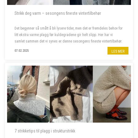
Strikk deg varm – sesongens fineste vintertilbehør
Det begynner så smått å bli lysere tider, men det er fremdeles behov for
litt ekstra varme plagg før kuldegradene gir helt slipp. Her har vi
samlet sammen det vi synes er denne sesongens fineste vintertilbehør.
07.02.2025
LES MER
7 strikketips til plagg i strukturstrikk