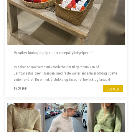
Vi søker lørdagshjelp og to varepåfyllshjelpere !
Vi søker en motivert butikkmedarbeider til garnbutikken på
Jernbanestasjonen i Bergen, med faste vakter annenhver lørdag i dette
vinterhalvåret. Du er flink å strikke og trives i et hektisk og kreativt
miljø, og bor fortrinnsvis i Bergen også i ferietid. ...
16.08.2024
LES MER