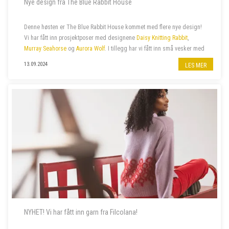
Nye design fra The Blue Rabbit House
Denne høsten er The Blue Rabbit House kommet med flere nye design!
Vi har fått inn prosjektposer med designene
Daisy Knitting Rabbit
,
Murray Seahorse
og
Aurora Wolf
. I tillegg har vi fått inn små vesker med
glidelås med samme design.
13.09.2024
LES MER
NYHET! Vi har fått inn garn fra Filcolana!