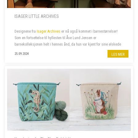
ISAGER LITTLE ARCHIVES
Designene fra
Isager Archives
er nå også kommet i barnestørrelser!
Som en fortsettelse til hyllesten til Åse Lund Jensen er
barnekolleksjonen helt i hennes ånd, da hun var kjent for sine elskede
gensere til barn. De fantes ofte også i voksenstørrelse, så...
25.09.2024
LES MER