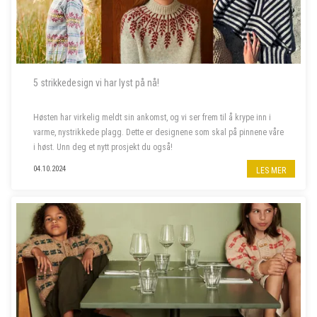
5 strikkedesign vi har lyst på nå!
Høsten har virkelig meldt sin ankomst, og vi ser frem til å krype inn i
varme, nystrikkede plagg. Dette er designene som skal på pinnene våre
i høst. Unn deg et nytt prosjekt du også!
04.10.2024
LES MER