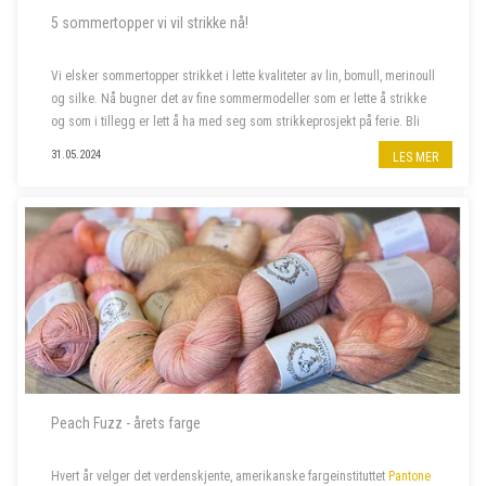
5 sommertopper vi vil strikke nå!
Vi elsker sommertopper strikket i lette kvaliteter av lin, bomull, merinoull
og silke. Nå bugner det av fine sommermodeller som er lette å strikke
og som i tillegg er lett å ha med seg som strikkeprosjekt på ferie. Bli
med oss å piffe opp sommergarderoben!
31.05.2024
LES MER
Peach Fuzz - årets farge
Hvert år velger det verdenskjente, amerikanske fargeinstituttet
Pantone