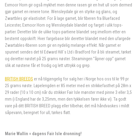
Exmoor Horn gir også mykhet men denne rasen gir en hvit ull som dermed
gjør garnet en renere tone. Wensleydale gir en styrke og glans, og
Zwartbles gir elastisitet. For å lage garnet, blir fiberen fra Bluefaced
Leicester, Exmoor Horn og Wensleydale blandet og farget i ulik tops-
partier. Deretter blir de ulike tops-partiene blandet seg imellom etter en
bestemt oppskrift. Hver fargebase blir deretter blandet med den ufargede
Zwartables-fiberen som gir en nydelig melange effekt. Når garnet er
spunnet sendes det til Edward Hill´s Ltd i Bradford for å bli steamet, tørket
og deretter nøstet på 25 grams nøster. Steamingen ”åpner opp” garnet
slik at nøstene får et frodig og lett uttrykk og grep.
BRITISH BREEDS
er nå tilgjengelig for salg her i Norge hos oss til kr 99
pr
25 grams nøste. Løpelengden er 85 meter med en strikkefasthet på 28m x
29 rader (10 x 10 cm) når du strikker Fair Isle mønster med pinne 3 eller 3,5
mm (i England har de 3,25mm, men den tykkelsen fører ikke vi). Ta godt
vare på ditt BRITISH BREED plagg eller tilbehør, det må håndvaskes i mildt
såpevann, beregnet for ull, tørkes flatt.
Marie Wallin = dagens Fair Isle dronning!