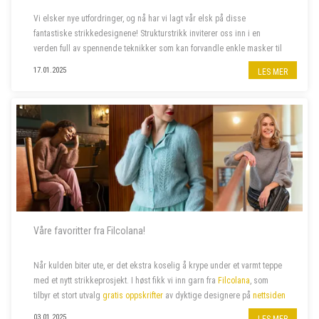
Vi elsker nye utfordringer, og nå har vi lagt vår elsk på disse
fantastiske strikkedesignene! Strukturstrikk inviterer oss inn i en
verden full av spennende teknikker som kan forvandle enkle masker til
imponerende plagg. Dette er prosjektene som skal på våre pinner
17.01.2025
LES MER
frem...
Våre favoritter fra Filcolana!
Når kulden biter ute, er det ekstra koselig å krype under et varmt teppe
med et nytt strikkeprosjekt.
I høst fikk vi inn garn fra
Filcolana
, som
tilbyr et stort utvalg
gratis oppskrifter
av dyktige designere
på
nettsiden
sin. Vi har valgt ut noen av våre favoritter –...
03.01.2025
LES MER