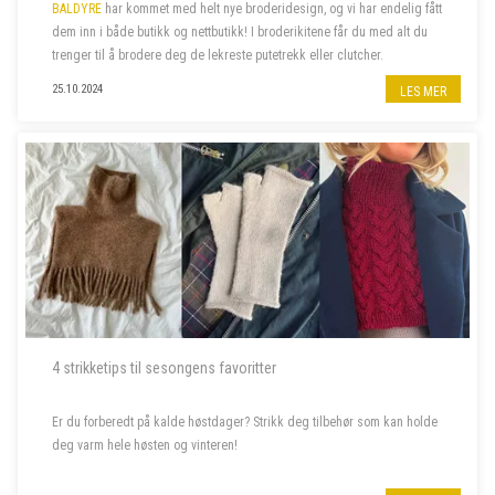
BALDYRE
har kommet med helt nye broderidesign, og vi har endelig fått
dem inn i både butikk og nettbutikk! I broderikitene får du med alt du
trenger til å brodere deg de lekreste putetrekk eller clutcher.
25.10.2024
LES MER
4 strikketips til sesongens favoritter
Er du forberedt på kalde høstdager? Strikk deg tilbehør som kan holde
deg varm hele høsten og vinteren!