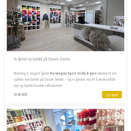
Vi åpner ny butikk på Oasen Senter
Mandag 4. august åpner
Norwegian Spirit strikk & garn
dørene til sin
splitter nye butikk på Oasen Senter – og vi gleder oss til å ønske både
nye og kjente kunder velkommen!
Følg oss på insta
@norwegian.spirit.oasen
03.08.2025
LES MER