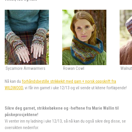
Sycamore Armwarmers
Rowan Cowl
Walnut
Nå kan du
forhåndsbestille strikkekit med garn + norsk oppskrift fra
WILDWOOD
, vi får inn garnet i uke 12/13 og vil sende ut kitene fortløpende!
Sikre deg garnet, strikkebøkene og -heftene fra Marie Wallin til
påskeprosjektene!
Vi venter inn ny ladning i uke 12/13, så nå kan du også sikre deg disse, se
oversikten nedenfor.