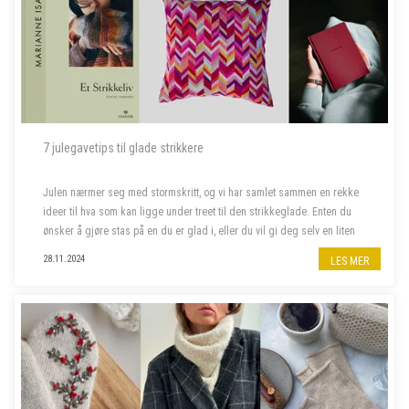
7 julegavetips til glade strikkere
Julen nærmer seg med stormskritt, og vi har samlet sammen en rekke
ideer til hva som kan ligge under treet til den strikkeglade. Enten du
ønsker å gjøre stas på en du er glad i, eller du vil gi deg selv en liten
julegave, har vi det du leter etter. Her finner du alt f...
28.11.2024
LES MER