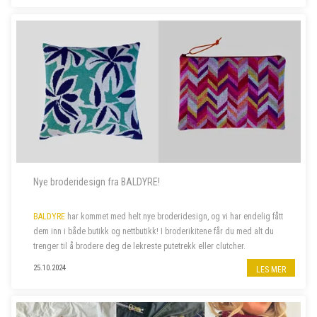
Nye broderidesign fra BALDYRE!
BALDYRE
har kommet med helt nye broderidesign, og vi har endelig fått
dem inn i både butikk og nettbutikk! I broderikitene får du med alt du
trenger til å brodere deg de lekreste putetrekk eller clutcher.
25.10.2024
LES MER