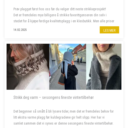
Prøv plagget først hos oss før du velger ditt neste strikkeprosjekt!
Det er fremdeles mye billigere å strikke favorittgenseren din selv i
stedet for å kjøpe ferdige kvalitetsplagg i en klesbutikk. Men alle priser
har steget siste året, og da er deilig å...
14.02.2025
LES MER
Strikk deg varm – sesongens fineste vintertilbehør
Det begynner så smått å bli lysere tider, men det er fremdeles behov for
litt ekstra varme plagg før kuldegradene gir helt slipp. Her har vi
samlet sammen det vi synes er denne sesongens fineste vintertilbehør.