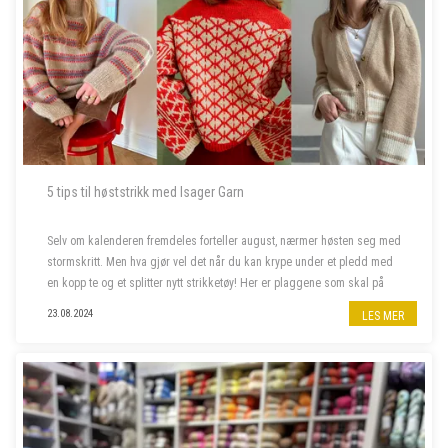
5 tips til høststrikk med Isager Garn
Selv om kalenderen fremdeles forteller august, nærmer høsten seg med
stormskritt. Men hva gjør vel det når du kan krype under et pledd med
en kopp te og et splitter nytt strikketøy! Her er plaggene som skal på
våre pinner denne høsten.
23.08.2024
LES MER