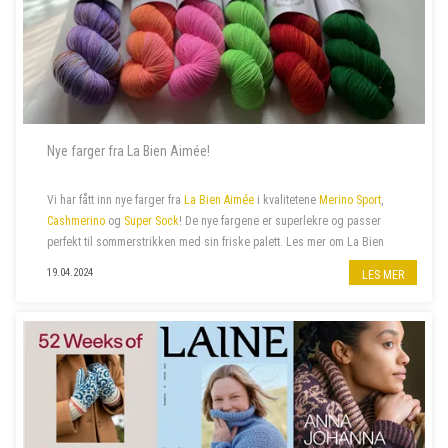
Nye farger fra La Bien Aimée!
Vi har fått inn nye farger fra
La Bien Aimée
i kvalitetene
Merino Sport
,
Cashmerino
og
Super Sock
! De nye fargene er superlekre og passer
perfekt til sommerstrikken med sin friske palett. Les mer om La Bien
Aimée
her
.
19.04.2024
LES MER