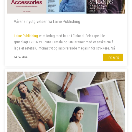
Vårens nyutgivelser fra Laine Publishing
Laine Publishing
er et forlag med base i Finland. Selskapet ble
grunnlagt i 2016 av Jonna Hietala og Sini Kramer med et ønske om å
lage et estetisk, informativt og inspirerende magasin for strikkere. Nå
har selskapet vokst til et av verdens mest anerkjente og kjære uavh...
04.04.2024
LES MER