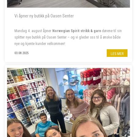
Vi åpner ny butikk på Oasen Senter
Mandag 4. august åpner
Norwegian Spirit strikk & garn
dørene til sin
splitter nye butikk på Oasen Senter – og vi gleder oss til å ønske både
nye og kjente kunder velkommen!
Følg oss på insta
@norwegian.spirit.oasen
03.08.2025
LES MER