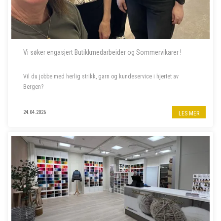
Vi søker engasjert Butikkmedarbeider og Sommervikarer !
Vil du jobbe med herlig strikk, garn og kundeservice i hjertet av
Bergen?
Til garnbutikken vår i Bergen sentrum søker vi butikkmedarbeider i
24.04.2026
LES MER
80% stilling, samt to sommervikarer. Les mer om stillingene nedenfor.
- - - - -