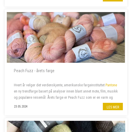
Peach Fuzz - årets farge
Hvert år velger det verdenskjente, amerikanske fargeinstituttet
Pantone
en ny trendfarge basert på analyser innen blant annet mote, film, musikk
og populære reisemål. Årets farge er Peach Fuzz som er en varm og
velkommen farge som beriker sinn, kropp og sjel. Naturligvi...
23.05.2024
LES MER