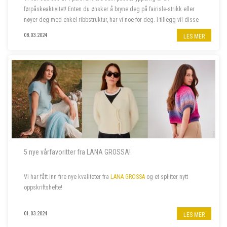
førpåskeaktivitet! Enten du ønsker å bryne deg på fairisle-strikk eller
nøyer deg med enkel ribbstruktur, har vi noe for deg. I tillegg vil disse
pulsvarmerne holde fingrene varme mens luften ute enda ...
08.03.2024
LES MER
5 nye vårfavoritter fra LANA GROSSA!
Vi har fått inn fire nye kvaliteter fra
LANA GROSSA
og et splitter nytt
oppskriftshefte!
01.03.2024
LES MER