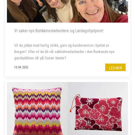
Vi søker nye Butikkmedarbeidere og Lørdagshjelpere!
Vil du jobbe med herlig strikk, garn og kundeservice i hjertet av
Bergen? Eller vil du bli vår nøkkelmedarbeider i den flunkende nye
garnbutikken vår på Oasen Senter?
10.04.2025
LES MER
Vi søker to nye butikkmedarbeidere i 100 % stilling, og lørdagshjelp til
garnbutikken vå...