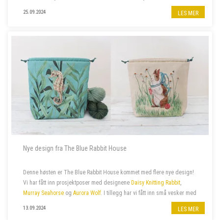
gensere til barn. De fantes ofte også i voksenstørrelse, så...
25.09.2024
LES MER
Nye design fra The Blue Rabbit House
Denne høsten er The Blue Rabbit House kommet med flere nye design!
Vi har fått inn prosjektposer med designene
Daisy Knitting Rabbit
,
Murray Seahorse
og
Aurora Wolf
. I tillegg har vi fått inn små vesker med
glidelås med samme design.
13.09.2024
LES MER