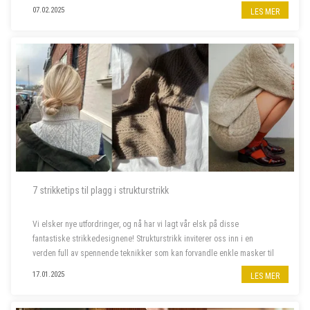
07.02.2025
LES MER
7 strikketips til plagg i strukturstrikk
Vi elsker nye utfordringer, og nå har vi lagt vår elsk på disse
fantastiske strikkedesignene! Strukturstrikk inviterer oss inn i en
verden full av spennende teknikker som kan forvandle enkle masker til
imponerende plagg. Dette er prosjektene som skal på våre pinner
17.01.2025
LES MER
frem...