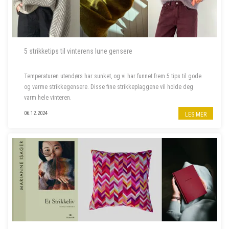
5 strikketips til vinterens lune gensere
Temperaturen utendørs har sunket, og vi har funnet frem 5 tips til gode
og varme strikkegensere. Disse fine strikkeplaggene vil holde deg
varm hele vinteren.
06.12.2024
LES MER