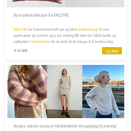
Ny broderikolleksjon fra BALDYRE
BALDYRE
har kommet med helt nye og lekre
broderidesign
til sine
kjente puter og clutcher, og vi har endelig fått dem inn i både butikk og
nettbutikk! I
broderikitene
får du med alt du trenger til å brodere deg
de lekreste putetrekk eller clutcher.
21.02.2025
LES MER
Norges største utvalg av håndstrikkede designplagg til prøving!