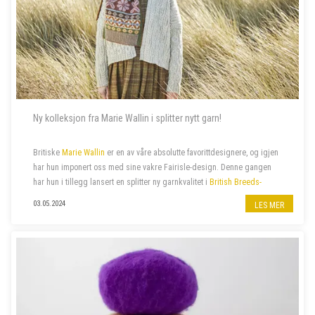
Ny kolleksjon fra Marie Wallin i splitter nytt garn!
Britiske
Marie Wallin
er en av våre absolutte favorittdesignere, og igjen
har hun imponert oss med sine vakre Fairisle-design. Denne gangen
har hun i tillegg lansert en splitter ny garnkvalitet i
British Breeds-
familien
:
British Breeds Aran
. Hennes siste
kolleksjon
ARAN
, er
03.05.2024
LES MER
proppfull av spenne...