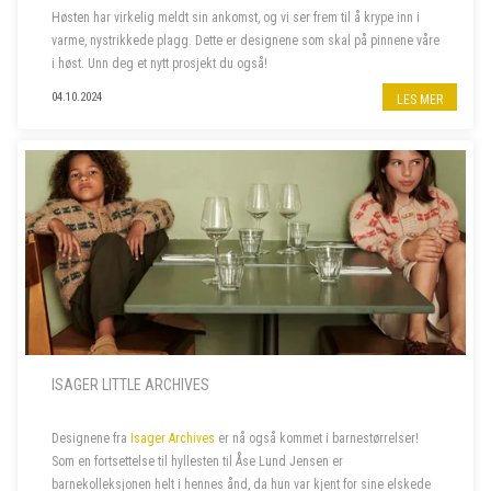
Høsten har virkelig meldt sin ankomst, og vi ser frem til å krype inn i
varme, nystrikkede plagg. Dette er designene som skal på pinnene våre
i høst. Unn deg et nytt prosjekt du også!
04.10.2024
LES MER
ISAGER LITTLE ARCHIVES
Designene fra
Isager Archives
er nå også kommet i barnestørrelser!
Som en fortsettelse til hyllesten til Åse Lund Jensen er
barnekolleksjonen helt i hennes ånd, da hun var kjent for sine elskede