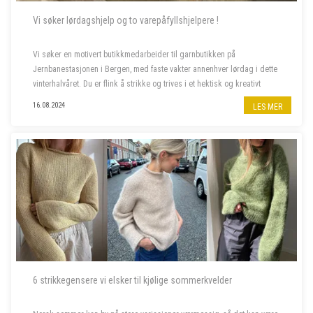
Vi søker lørdagshjelp og to varepåfyllshjelpere !
Vi søker en motivert butikkmedarbeider til garnbutikken på
Jernbanestasjonen i Bergen, med faste vakter annenhver lørdag i dette
vinterhalvåret. Du er flink å strikke og trives i et hektisk og kreativt
miljø, og bor fortrinnsvis i Bergen også i ferietid. ...
16.08.2024
LES MER
6 strikkegensere vi elsker til kjølige sommerkvelder