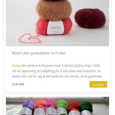
Nyhet! Lekre garnkvaliteter fra Pickles
Pickles
ble startet av kollegaene Heidi Grønvold og Anna Enge i 2009.
Det var opprinnelig en hobbyblogg for å dele ideer med hverandre. De
hadde aldri sett for seg at det skulle bli noen levevei, så de gjenbrukte
domenenavnet Heidi hadde liggende fra et annet prosjekt, nemlig
26.04.2024
LES MER
Pick...