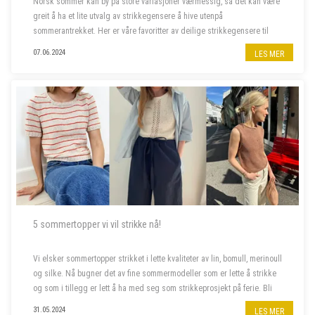
Norsk sommer kan by på store variasjoner værmessig, så det kan være
greit å ha et lite utvalg av strikkegensere å hive utenpå
sommerantrekket. Her er våre favoritter av deilige strikkegensere til
kjølige sommerkvelder.
07.06.2024
LES MER
5 sommertopper vi vil strikke nå!
Vi elsker sommertopper strikket i lette kvaliteter av lin, bomull, merinoull
og silke. Nå bugner det av fine sommermodeller som er lette å strikke
og som i tillegg er lett å ha med seg som strikkeprosjekt på ferie. Bli
med oss å piffe opp sommergarderoben!
31.05.2024
LES MER