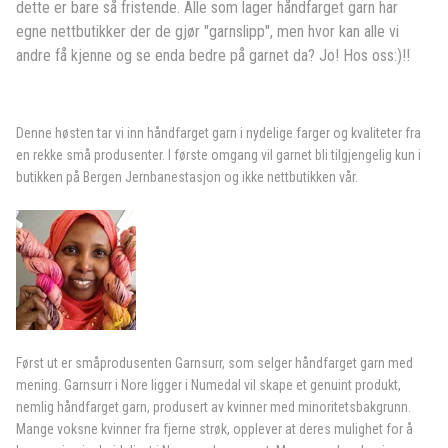
dette er bare så fristende. Alle som lager håndfarget garn har
egne nettbutikker der de gjør "garnslipp", men hvor kan alle vi
andre få kjenne og se enda bedre på garnet da? Jo! Hos oss:)!!
Denne høsten tar vi inn håndfarget garn i nydelige farger og kvaliteter fra
en rekke små produsenter. I første omgang vil garnet bli tilgjengelig kun i
butikken på Bergen Jernbanestasjon og ikke nettbutikken vår.
Først ut er småprodusenten Garnsurr, som selger håndfarget garn med
mening. Garnsurr i Nore ligger i Numedal vil skape et genuint produkt,
nemlig håndfarget garn, produsert av kvinner med minoritetsbakgrunn.
Mange voksne kvinner fra fjerne strøk, opplever at deres mulighet for å