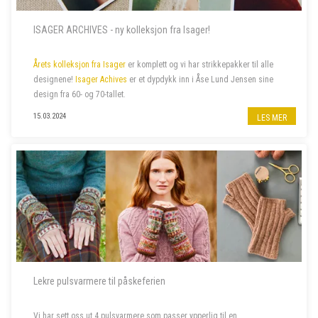
ISAGER ARCHIVES - ny kolleksjon fra Isager!
Årets kolleksjon fra Isager
er komplett og vi har strikkepakker til alle
designene!
Isager Achives
er et dypdykk inn i Åse Lund Jensen sine
design fra 60- og 70-tallet.
15.03.2024
LES MER
Lekre pulsvarmere til påskeferien
Vi har sett oss ut 4 pulsvarmere som passer ypperlig til en