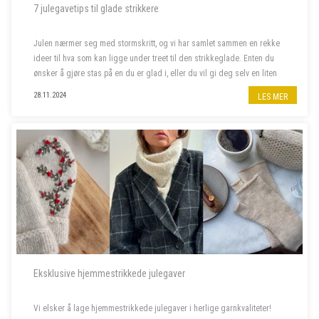
7 julegavetips til glade strikkere
Julen nærmer seg med stormskritt, og vi har samlet sammen en rekke
ideer til hva som kan ligge under treet til den strikkeglade. Enten du
ønsker å gjøre stas på en du er glad i, eller du vil gi deg selv en liten
julegave, har vi det du leter etter. Her finner du alt f...
28.11.2024
LES MER
Eksklusive hjemmestrikkede julegaver
Vi elsker å lage hjemmestrikkede julegaver i herlige garnkvaliteter!