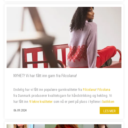
NYHET! Vi har fått inn garn fra Filcolana!
Endelig har vi fått inn populære garnkvaliteter fra
Filcolana
!
Filcolana
fra Danmark produserer kvalitetsgarn for håndstrikking og hekling. Vi
har fått inn
9 lekre kvaliteter
som nå er pent på plass i hyllene i
butikken
på jernbanestasjonen i Bergen
og i
n...
06.09.2024
LES MER