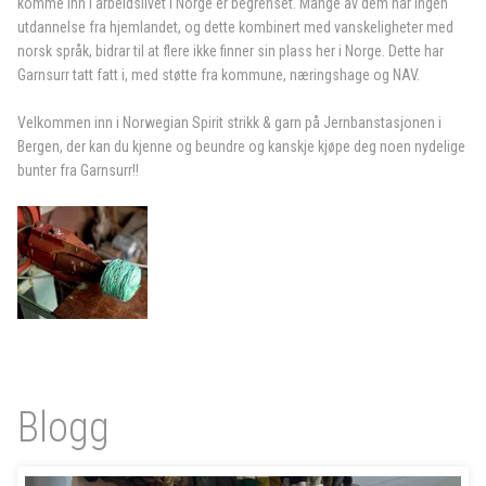
komme inn i arbeidslivet i Norge er begrenset. Mange av dem har ingen
utdannelse fra hjemlandet, og dette kombinert med vanskeligheter med
norsk språk, bidrar til at flere ikke finner sin plass her i Norge. Dette har
Garnsurr tatt fatt i, med støtte fra kommune, næringshage og NAV.
Velkommen inn i Norwegian Spirit strikk & garn på Jernbanstasjonen i
Bergen, der kan du kjenne og beundre og kanskje kjøpe deg noen nydelige
bunter fra Garnsurr!!
Blogg