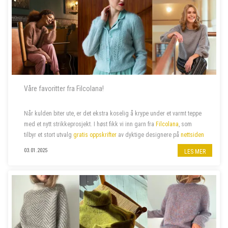
Våre favoritter fra Filcolana!
Når kulden biter ute, er det ekstra koselig å krype under et varmt teppe
med et nytt strikkeprosjekt.
I høst fikk vi inn garn fra
Filcolana
, som
tilbyr et stort utvalg
gratis oppskrifter
av dyktige designere
på
nettsiden
sin. Vi har valgt ut noen av våre favoritter –...
03.01.2025
LES MER