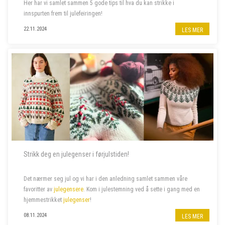
Her har vi samlet sammen 5 gode tips til hva du kan strikke i
innspurten frem til julefeiringen!
22.11.2024
LES MER
Strikk deg en julegenser i førjulstiden!
Det nærmer seg jul og vi har i den anledning samlet sammen våre
favoritter av
julegensere
. Kom i julestemning ved å sette i gang med en
hjemmestrikket
julegenser
!
08.11.2024
LES MER