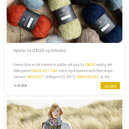
Nyheter fra ISAGER og PetiteKnit
Denne våren er det kommet et splitter nytt garn fra
ISAGER
, nemlig det
bløte garnet
ISAGER SOFT FINE
. Det er også kommet enda flere farger i
garnene
ISAGER SOFT
(tidligere ECO SOFT),
ISAGER BOUCLÉ
og den
fine bomullskvaliteten
ISAGER PALET
. I tillegg har vi nylig fått...
16.05.2024
LES MER