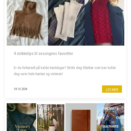
4 strikketips til sesongens favoritter
Er du forberedt på kalde høstdager? Strikk deg tilbehør som kan holde
deg varm hele høsten og vinteren!
18.10.2024
LES MER