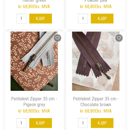
Hunter green
Powder pink
kr 68,80
Eks. MVA
kr 68,80
Eks. MVA
KJØP
KJØP
Petiteknit Zipper 35 cm -
Petiteknit Zipper 35 cm -
Pigeon grey
Chocolate brown
kr 68,80
Eks. MVA
kr 68,80
Eks. MVA
KJØP
KJØP