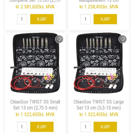
Complete Set 13 cm (2,75-
Rundpinnesett 13 cm
10 mm)
kr 2 581,60
Eks. MVA
kr 1 258,40
Eks. MVA
KJØP
KJØP
ChiaoGoo TWIST SS Small
ChiaoGoo TWIST SS Large
Set 13 cm (2,75-5 mm)
Set 13 cm (5,5-10 mm)
kr 1 522,40
Eks. MVA
kr 1 522,40
Eks. MVA
KJØP
KJØP