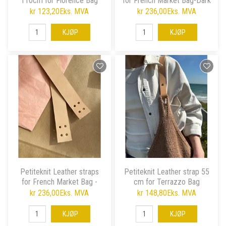
110cm for Florence Bag
for French Market Bag-Dark
brown94
kr 123,20
Eks. MVA
kr 236,00
Eks. MVA
KJØP
KJØP
Petiteknit Leather straps
Petiteknit Leather strap 55
for French Market Bag -
cm for Terrazzo Bag
Natural
kr 236,00
Eks. MVA
kr 148,80
Eks. MVA
KJØP
KJØP