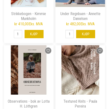
Strikkebogen - Kimmie
Under Regnbuen - Annette
Munkholm
Danielsen
kr 410,00
Eks. MVA
kr 482,00
Eks. MVA
KJØP
KJØP
Observations - bok av Lotta
Textured Knits - Paula
H. Löthgren
Pereira