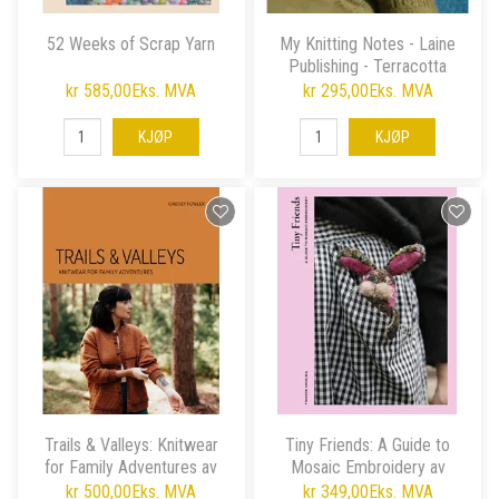
52 Weeks of Scrap Yarn
My Knitting Notes - Laine
Publishing - Terracotta
kr 585,00
Eks. MVA
kr 295,00
Eks. MVA
KJØP
KJØP
Trails & Valleys: Knitwear
Tiny Friends: A Guide to
for Family Adventures av
Mosaic Embroidery av
Lindsey
Tomomi Mimura
kr 500,00
Eks. MVA
kr 349,00
Eks. MVA