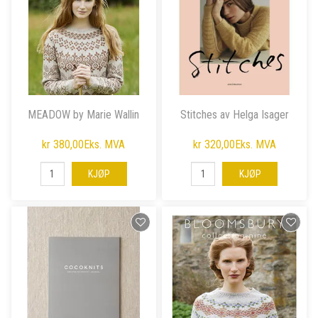
MEADOW by Marie Wallin
Stitches av Helga Isager
kr 380,00
Eks. MVA
kr 320,00
Eks. MVA
KJØP
KJØP