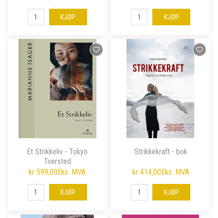
KJØP
KJØP
Et Strikkeliv - Tokyo
Strikkekraft - bok
Tversted
kr 599,00
Eks. MVA
kr 414,00
Eks. MVA
KJØP
KJØP