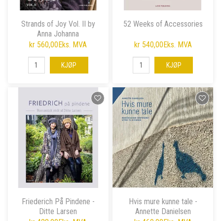
Strands of Joy Vol. II by
52 Weeks of Accessories
Anna Johanna
kr 560,00
Eks. MVA
kr 540,00
Eks. MVA
KJØP
KJØP
Friederich På Pindene -
Hvis mure kunne tale -
Ditte Larsen
Annette Danielsen