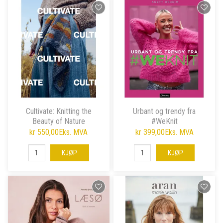
Cultivate: Knitting the
Urbant og trendy fra
Beauty of Nature
#WeKnit
kr 550,00
Eks. MVA
kr 399,00
Eks. MVA
KJØP
KJØP