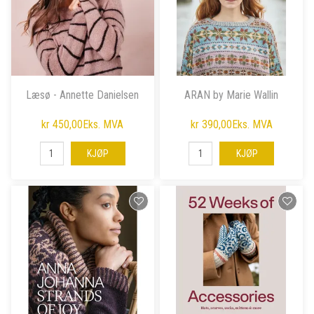
Læsø - Annette Danielsen
ARAN by Marie Wallin
kr 450,00
Eks. MVA
kr 390,00
Eks. MVA
KJØP
KJØP