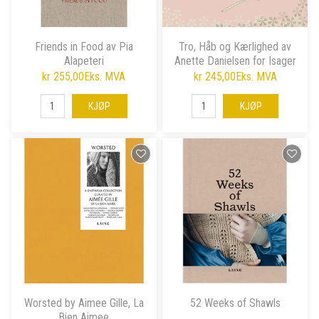
Friends in Food av Pia
Tro, Håb og Kærlighed av
Alapeteri
Anette Danielsen for Isager
kr 255,00
Eks. MVA
kr 245,00
Eks. MVA
KJØP
KJØP
Worsted by Aimee Gille, La
52 Weeks of Shawls
Bien Aimee