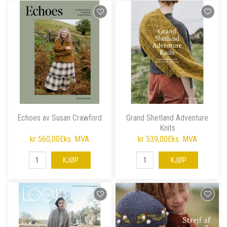
Echoes av Susan Crawford
Grand Shetland Adventure
Knits
kr 560,00
Eks. MVA
kr 539,00
Eks. MVA
KJØP
KJØP