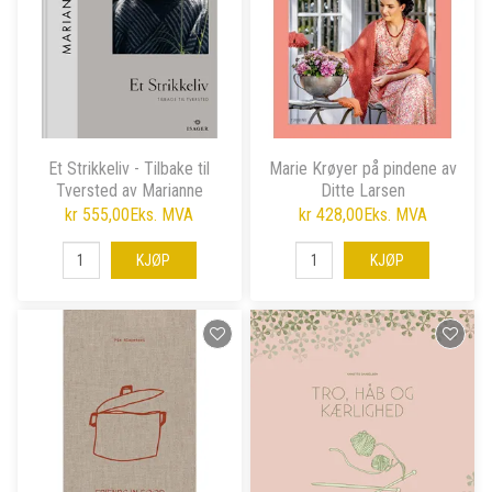
Et Strikkeliv - Tilbake til
Marie Krøyer på pindene av
Tversted av Marianne
Ditte Larsen
Isager
kr 555,00
Eks. MVA
kr 428,00
Eks. MVA
KJØP
KJØP