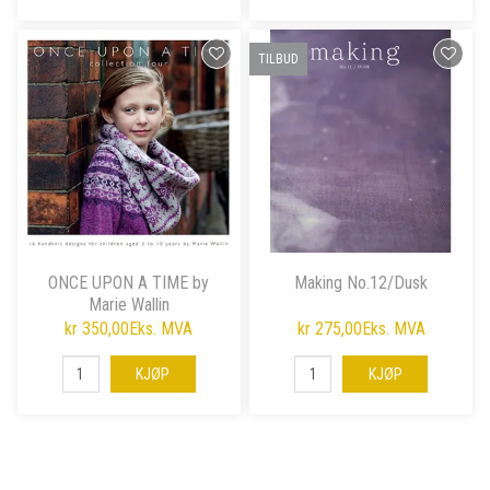
TILBUD
ONCE UPON A TIME by
Making No.12/Dusk
Marie Wallin
kr 350,00
Eks. MVA
kr 275,00
Eks. MVA
KJØP
KJØP