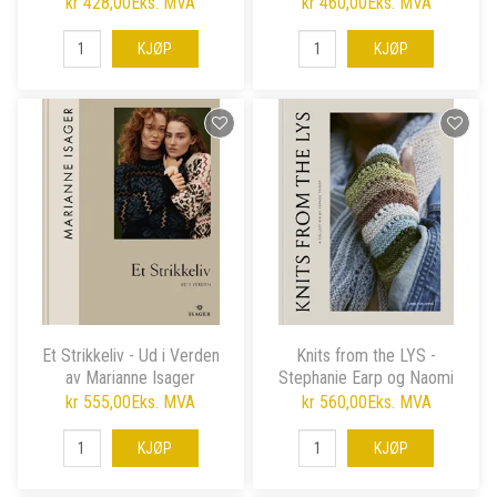
kr 428,00
Eks. MVA
kr 460,00
Eks. MVA
KJØP
KJØP
Et Strikkeliv - Ud i Verden
Knits from the LYS -
av Marianne Isager
Stephanie Earp og Naomi
Endicott
kr 555,00
Eks. MVA
kr 560,00
Eks. MVA
KJØP
KJØP