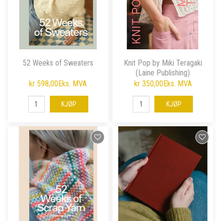
52 Weeks of Sweaters
Knit Pop by Miki Teragaki
(Laine Publishing)
kr 598,00
Eks. MVA
kr 350,00
Eks. MVA
KJØP
KJØP