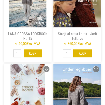
LANA GROSSA LOOKBOOK
Strejf af natur i strik - Jorit
No 15
Tellervo
kr 40,00
Eks. MVA
kr 360,00
Eks. MVA
KJØP
KJØP