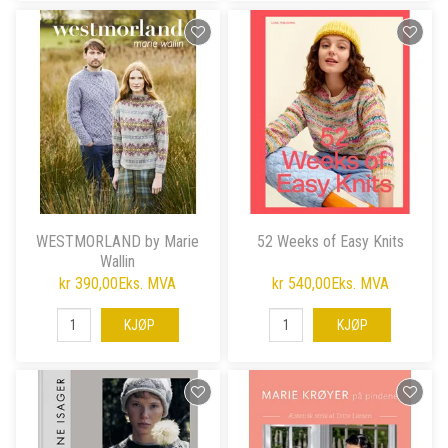
WESTMORLAND by Marie
52 Weeks of Easy Knits
Wallin
kr 390,00
Eks. MVA
kr 540,00
Eks. MVA
KJØP
KJØP