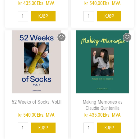
kr 435,00
Eks. MVA
kr 540,00
Eks. MVA
KJØP
KJØP
52 Weeks of Socks, Vol.II
Making Memories av
Claudia Quintanilla
kr 540,00
Eks. MVA
kr 435,00
Eks. MVA
KJØP
KJØP