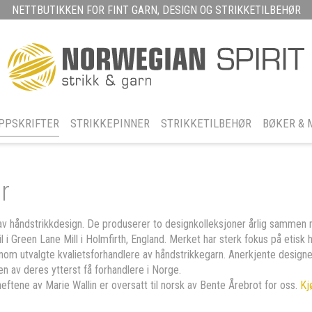
NETTBUTIKKEN FOR FINT GARN, DESIGN OG STRIKKETILBEHØR
PPSKRIFTER
STRIKKEPINNER
STRIKKETILBEHØR
BØKER & 
r
av håndstrikkdesign. De produserer to designkolleksjoner årlig sammen 
til i Green Lane Mill i Holmfirth, England. Merket har sterk fokus på eti
nom utvalgte kvalietsforhandlere av håndstrikkegarn. Anerkjente designe
n av deres ytterst få forhandlere i Norge.
ftene av Marie Wallin er oversatt til norsk av Bente Årebrot for oss.
Kj