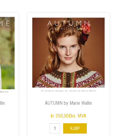
lin
AUTUMN by Marie Wallin
kr 350,00
Eks. MVA
KJØP