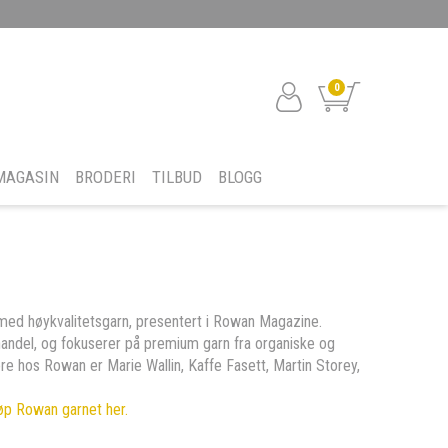
0
MAGASIN
BRODERI
TILBUD
BLOGG
med høykvalitetsgarn, presentert i Rowan Magazine.
sk handel, og fokuserer på premium garn fra organiske og
re hos Rowan er Marie Wallin, Kaffe Fasett, Martin Storey,
øp Rowan garnet her.