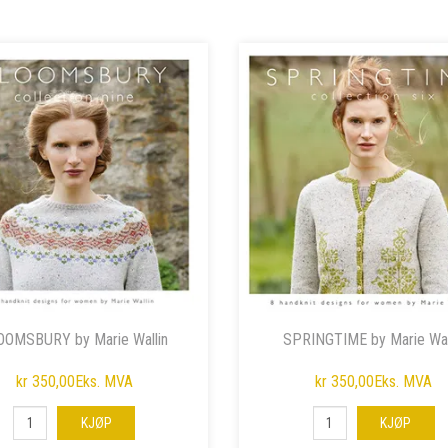
OOMSBURY by Marie Wallin
SPRINGTIME by Marie Wal
kr 350,00
Eks. MVA
kr 350,00
Eks. MVA
KJØP
KJØP