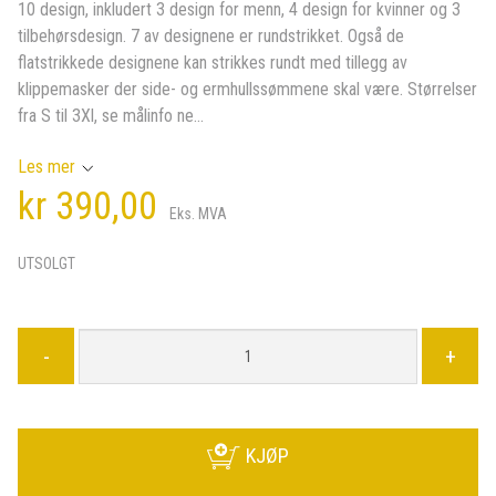
10 design, inkludert 3 design for menn, 4 design for kvinner og 3
tilbehørsdesign. 7 av designene er rundstrikket. Også de
flatstrikkede designene kan strikkes rundt med tillegg av
klippemasker der side- og ermhullssømmene skal være. Størrelser
fra S til 3Xl, se målinfo ne...
Les mer
kr 390,00
Eks. MVA
UTSOLGT
-
+
KJØP