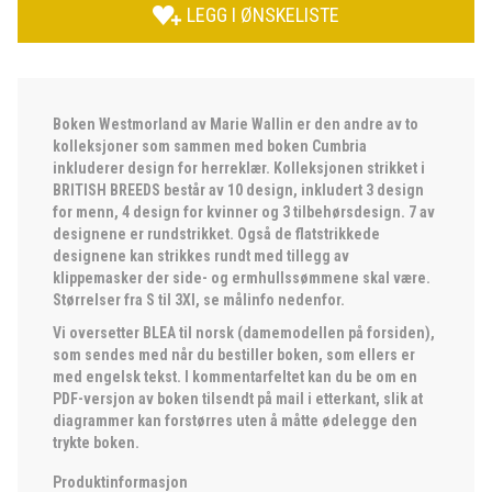
LEGG I ØNSKELISTE
Boken Westmorland av Marie Wallin er den andre av to
kolleksjoner som sammen med boken Cumbria
inkluderer design for herreklær. Kolleksjonen strikket i
BRITISH BREEDS består av 10 design, inkludert 3 design
for menn, 4 design for kvinner og 3 tilbehørsdesign. 7 av
designene er rundstrikket. Også de flatstrikkede
designene kan strikkes rundt med tillegg av
klippemasker der side- og ermhullssømmene skal være.
Størrelser fra S til 3Xl, se målinfo nedenfor.
Vi oversetter BLEA til norsk (damemodellen på forsiden),
som sendes med når du bestiller boken, som ellers er
med engelsk tekst. I kommentarfeltet kan du be om en
PDF-versjon av boken tilsendt på mail i etterkant, slik at
diagrammer kan forstørres uten å måtte ødelegge den
trykte boken.
Produktinformasjon