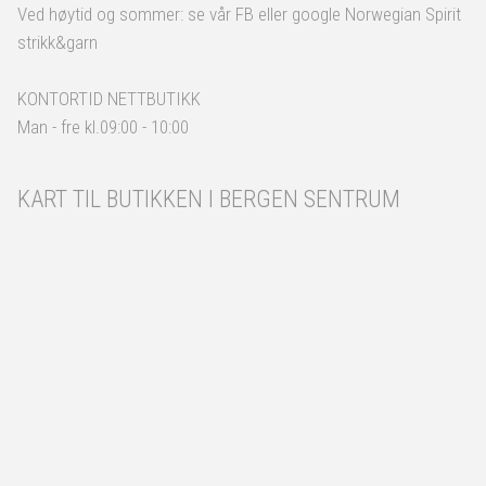
Ved høytid og sommer: se vår FB eller google Norwegian Spirit
strikk&garn
KONTORTID NETTBUTIKK
Man - fre kl.09:00 - 10:00
KART TIL BUTIKKEN I BERGEN SENTRUM