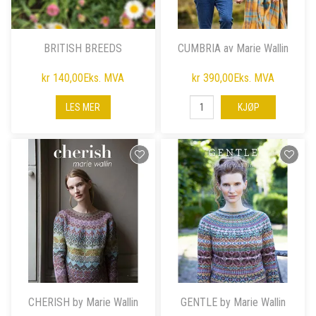
BRITISH BREEDS
CUMBRIA av Marie Wallin
kr 140,00
Eks. MVA
kr 390,00
Eks. MVA
LES MER
KJØP
CHERISH by Marie Wallin
GENTLE by Marie Wallin