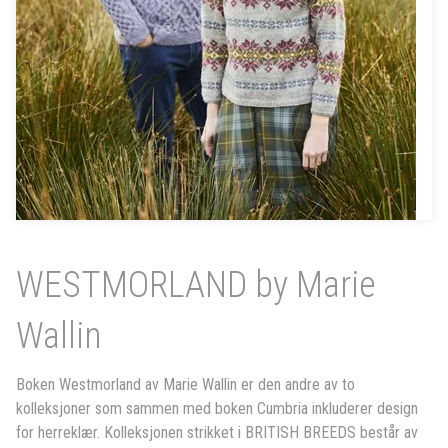
WESTMORLAND by Marie
Wallin
Boken Westmorland av Marie Wallin er den andre av to
kolleksjoner som sammen med boken Cumbria inkluderer design
for herreklær. Kolleksjonen strikket i BRITISH BREEDS består av