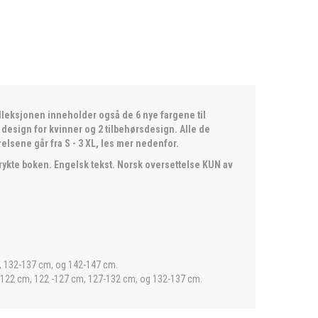
lleksjonen inneholder også de 6 nye fargene til
 design for kvinner og 2 tilbehørsdesign. Alle de
lsene går fra S - 3 XL, les mer nedenfor.
rykte boken. Engelsk tekst. Norsk oversettelse KUN av
m, 132-137 cm, og 142-147 cm.
7-122 cm, 122 -127 cm, 127-132 cm, og 132-137 cm.