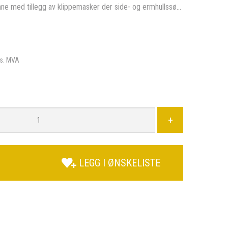
ne med tillegg av klippemasker der side- og ermhullssø...
s. MVA
+
LEGG I ØNSKELISTE