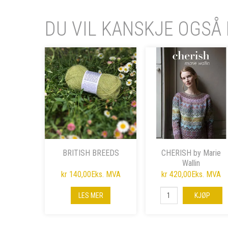
DU VIL KANSKJE OGSÅ 
BRITISH BREEDS
CHERISH by Marie
Wallin
kr 140,00
Eks. MVA
kr 420,00
Eks. MVA
LES MER
KJØP