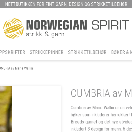
NETTBUTIKKEN FOR FINT GARN, DESIGN OG STRIKKETILBEHØR
PPSKRIFTER
STRIKKEPINNER
STRIKKETILBEHØR
BØKER & 
UMBRIA av Marie Wallin
CUMBRIA av Ma
Cumbria av Marie Wallin er en vel
bøker som inkluderer herreklær! K
Breeds-garnet og det nye utvided
inkludert 3 design for menn, 6 des