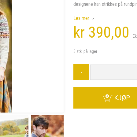
designene kan strikkes på rundpin
Les mer
kr 390,00
Ek
5 stk. på lager
-
KJØP