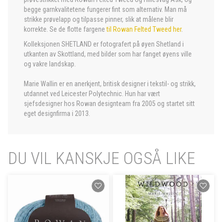
begge garnkvalitetene fungerer fint som alternativ. Man må
strikke prøvelapp og tilpasse pinner, slik at målene blir
korrekte. Se de flotte fargene
til Rowan Felted Tweed her
.
Kolleksjonen SHETLAND er fotografert på øyen Shetland i
utkanten av Skottland, med bilder som har fanget øyens ville
og vakre landskap.
Marie Wallin er en anerkjent, britisk designer i tekstil- og strikk,
utdannet ved Leicester Polytechnic. Hun har vært
sjefsdesigner hos Rowan designteam fra 2005 og startet sitt
eget designfirma i 2013.
DU VIL KANSKJE OGSÅ LIKE