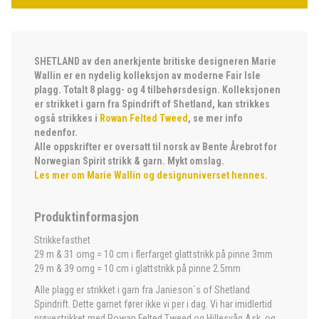
SHETLAND av den anerkjente britiske designeren Marie
Wallin er en nydelig kolleksjon av moderne Fair Isle
plagg. Totalt 8 plagg- og 4 tilbehørsdesign. Kolleksjonen
er strikket i garn fra Spindrift of Shetland, kan strikkes
også strikkes i
Rowan Felted Tweed
, se mer info
nedenfor.
Alle oppskrifter er oversatt til norsk av Bente Årebrot for
Norwegian Spirit strikk & garn. Mykt omslag.
Les mer om Marie Wallin og designuniverset hennes.
Produktinformasjon
Strikkefasthet
29 m & 31 omg = 10 cm i flerfarget glattstrikk på pinne 3mm
29 m & 39 omg = 10 cm i glattstrikk på pinne 2.5mm
Alle plagg er strikket i garn fra Janieson`s of Shetland
Spindrift. Dette garnet fører ikke vi per i dag. Vi har imidlertid
prøvestrikket med Rowan Felted Tweed og Hillesvåg Ask, og