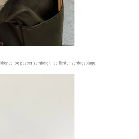
ekkende, og passer samtidig til de fleste hverdagsplagg.