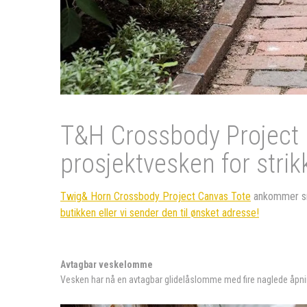
T&H Crossbody Project C
prosjektvesken for strik
Twig& Horn Crossbody Project Canvas Tote
ankommer sna
butikken eller vi sender den til ønsket adresse!
Avtagbar veskelomme
Vesken har nå en avtagbar glidelåslomme med fire naglede åpninge