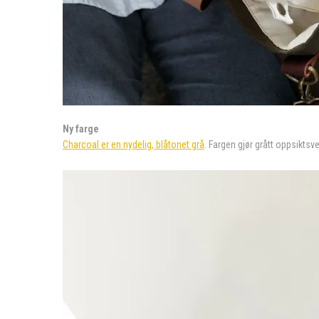
Ny farge
Charcoal er en nydelig, blåtonet grå
. Fargen gjør grått oppsiktsv