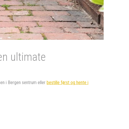
en ultimate
en i Bergen sentrum eller
bestille først og hente i