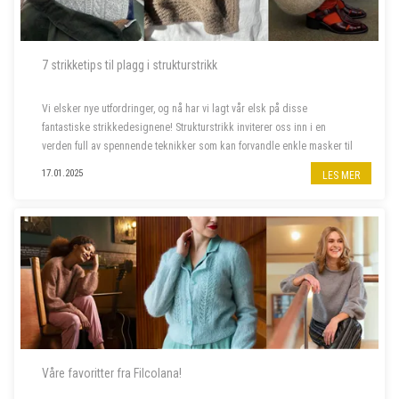
7 strikketips til plagg i strukturstrikk
Vi elsker nye utfordringer, og nå har vi lagt vår elsk på disse
fantastiske strikkedesignene! Strukturstrikk inviterer oss inn i en
verden full av spennende teknikker som kan forvandle enkle masker til
imponerende plagg. Dette er prosjektene som skal på våre pinner
17.01.2025
LES MER
frem...
Våre favoritter fra Filcolana!