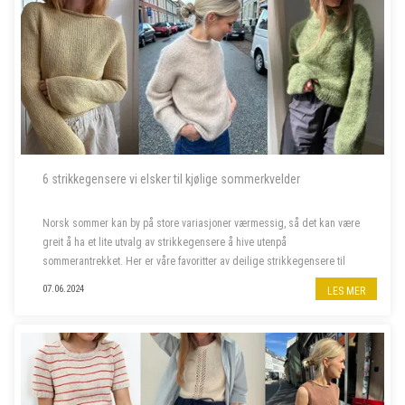
6 strikkegensere vi elsker til kjølige sommerkvelder
Norsk sommer kan by på store variasjoner værmessig, så det kan være
greit å ha et lite utvalg av strikkegensere å hive utenpå
sommerantrekket. Her er våre favoritter av deilige strikkegensere til
kjølige sommerkvelder.
07.06.2024
LES MER