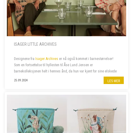
ISAGER LITTLE ARCHIVES
Designene fra
Isager Archives
er nå også kommet i barnestørrelser!
Som en fortsettelse til hyllesten til Åse Lund Jensen er
barnekolleksjonen helt i hennes ånd, da hun var kjent for sine elskede
gensere til barn. De fantes ofte også i voksenstørrelse, så...
25.09.2024
LES MER