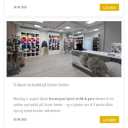
Til garnbutikken vår i Bergen sentrum søker vi butikkmedarbeider i
24.04.2026
LES MER
80% stilling, samt to sommervikarer. Les mer om stillingene nedenfor.
- - - - -
Vi åpner ny butikk på Oasen Senter
Mandag 4. august åpner
Norwegian Spirit strikk & garn
dørene til sin
splitter nye butikk på Oasen Senter – og vi gleder oss til å ønske både
nye og kjente kunder velkommen!
Følg oss på insta
@norwegian.spirit.oasen
03.08.2025
LES MER