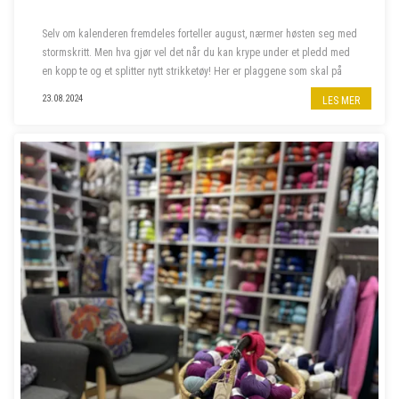
Selv om kalenderen fremdeles forteller august, nærmer høsten seg med
stormskritt. Men hva gjør vel det når du kan krype under et pledd med
en kopp te og et splitter nytt strikketøy! Her er plaggene som skal på
våre pinner denne høsten.
23.08.2024
LES MER