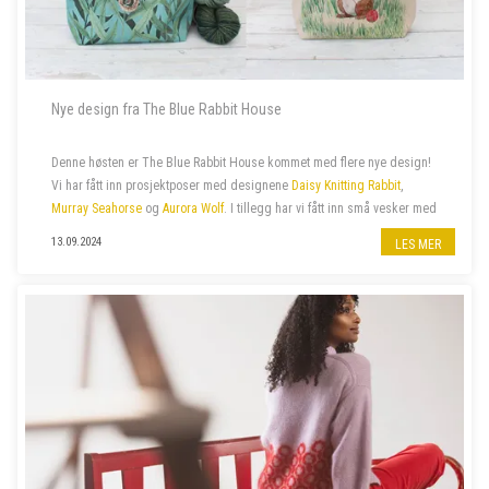
Nye design fra The Blue Rabbit House
Denne høsten er The Blue Rabbit House kommet med flere nye design!
Vi har fått inn prosjektposer med designene
Daisy Knitting Rabbit
,
Murray Seahorse
og
Aurora Wolf
. I tillegg har vi fått inn små vesker med
glidelås med samme design.
13.09.2024
LES MER