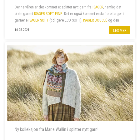
Denne våren er det kommet et splitter nytt garn fra
ISAGER
, nemlig det
bløte garnet
ISAGER SOFT FINE
. Det er også kommet enda flere farger i
garnene
ISAGER SOFT
(tidligere ECO SOFT),
ISAGER BOUCLÉ
og den
fine bomullskvaliteten
ISAGER PALET
. I tillegg har vi nylig fått...
16.05.2024
LES MER
Ny kolleksjon fra Marie Wallin i splitter nytt garn!