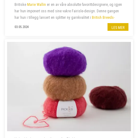
Britiske
Marie Wallin
er en av våre absolutte favorittdesignere, og igjen
har hun imponert oss med sine vakre Fairisle-design. Denne gangen
har hun i tillegg lansert en splitter ny garnkvalitet i
British Breeds-
familien
:
British Breeds Aran
. Hennes siste
kolleksjon
ARAN
, er
03.05.2024
LES MER
proppfull av spenne...