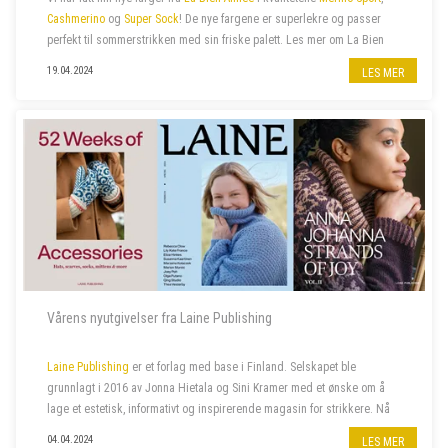
Cashmerino
og
Super Sock
! De nye fargene er superlekre og passer
perfekt til sommerstrikken med sin friske palett. Les mer om La Bien
Aimée
her
.
19.04.2024
LES MER
Vårens nyutgivelser fra Laine Publishing
Laine Publishing
er et forlag med base i Finland. Selskapet ble
grunnlagt i 2016 av Jonna Hietala og Sini Kramer med et ønske om å
lage et estetisk, informativt og inspirerende magasin for strikkere. Nå
har selskapet vokst til et av verdens mest anerkjente og kjære uavh...
04.04.2024
LES MER