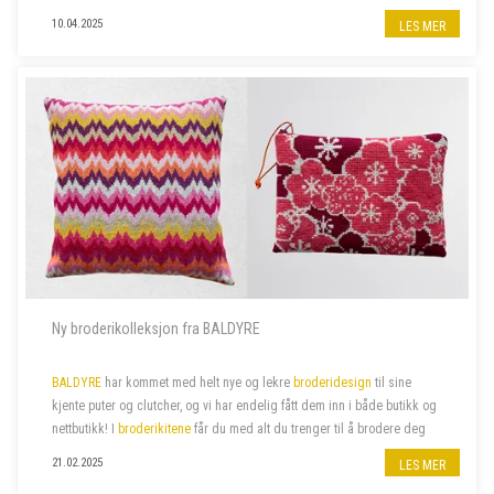
10.04.2025
LES MER
Vi søker to nye butikkmedarbeidere i 100 % stilling, og lørdagshjelp til
garnbutikken vå...
Ny broderikolleksjon fra BALDYRE
BALDYRE
har kommet med helt nye og lekre
broderidesign
til sine
kjente puter og clutcher, og vi har endelig fått dem inn i både butikk og
nettbutikk! I
broderikitene
får du med alt du trenger til å brodere deg
de lekreste putetrekk eller clutcher.
21.02.2025
LES MER