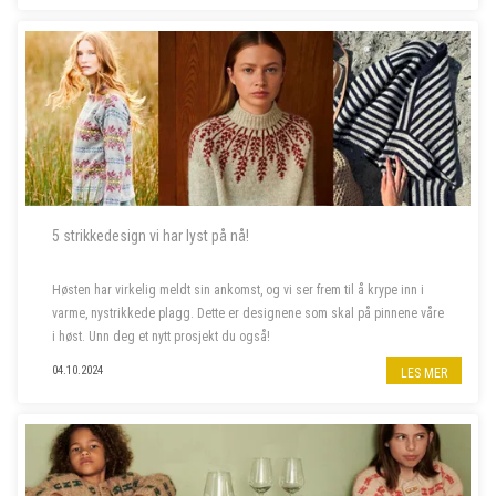
5 strikkedesign vi har lyst på nå!
Høsten har virkelig meldt sin ankomst, og vi ser frem til å krype inn i
varme, nystrikkede plagg. Dette er designene som skal på pinnene våre
i høst. Unn deg et nytt prosjekt du også!
04.10.2024
LES MER