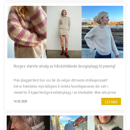
Norges største utvalg av håndstrikkede designplagg til prøving!
Prøv plagget først hos oss før du velger ditt neste strikkeprosjekt!
Det er fremdeles mye billigere å strikke favorittgenseren din selv i
stedet for å kjøpe ferdige kvalitetsplagg i en klesbutikk. Men alle priser
har steget siste året, og da er deilig å...
14.02.2025
LES MER