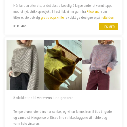
Når kulden biter ute, er det ekstra koselig å krype under et varmt teppe
med et nytt strikkeprosjekt.
I høst fikk vi inn garn fra
Filcolana
, som
tilbyr et stort utvalg
gratis oppskrifter
av dyktige designere
på
nettsiden
sin. Vi har valgt ut noen av våre favoritter –...
03.01.2025
LES MER
5 strikketips til vinterens lune gensere
Temperaturen utendørs har sunket, og vi har funnet frem 5 tips til gode
og varme strikkegensere. Disse fine strikkeplaggene vil holde deg
varm hele vinteren.