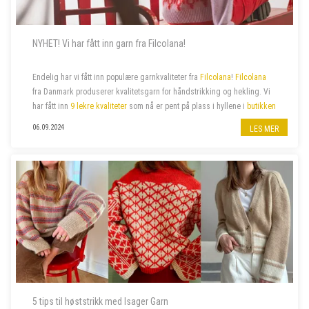
NYHET! Vi har fått inn garn fra Filcolana!
Endelig har vi fått inn populære garnkvaliteter fra
Filcolana
!
Filcolana
fra Danmark produserer kvalitetsgarn for håndstrikking og hekling. Vi
har fått inn
9 lekre kvaliteter
som nå er pent på plass i hyllene i
butikken
på jernbanestasjonen i Bergen
og i
n...
06.09.2024
LES MER
5 tips til høststrikk med Isager Garn