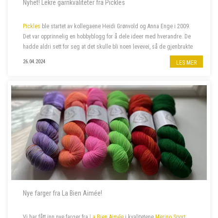
Nyhet! Lekre garnkvaliteter fra Pickles
Pickles
ble startet av kollegaene Heidi Grønvold og Anna Enge i 2009.
Det var opprinnelig en hobbyblogg for å dele ideer med hverandre. De
hadde aldri sett for seg at det skulle bli noen levevei, så de gjenbrukte
domenenavnet Heidi hadde liggende fra et annet prosjekt, nemlig
26.04.2024
LES MER
Pick...
Nye farger fra La Bien Aimée!
Vi har fått inn nye farger fra
La Bien Aimée
i kvalitetene
Merino Sport
,