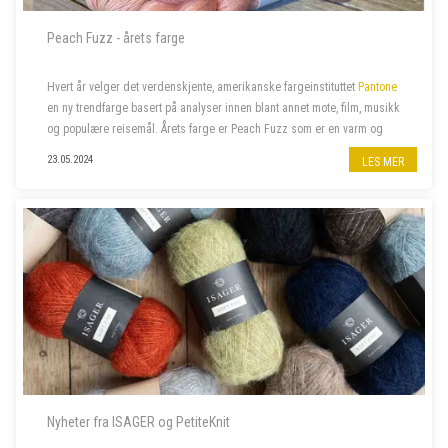
Peach Fuzz - årets farge
Hvert år velger det verdenskjente, amerikanske fargeinstituttet
Pantone
en ny trendfarge basert på analyser innen blant annet mote, film, musikk
og populære reisemål. Årets farge er Peach Fuzz som er en varm og
velkommen farge som beriker sinn, kropp og sjel. Naturligvi...
23.05.2024
LES MER
Nyheter fra ISAGER og PetiteKnit