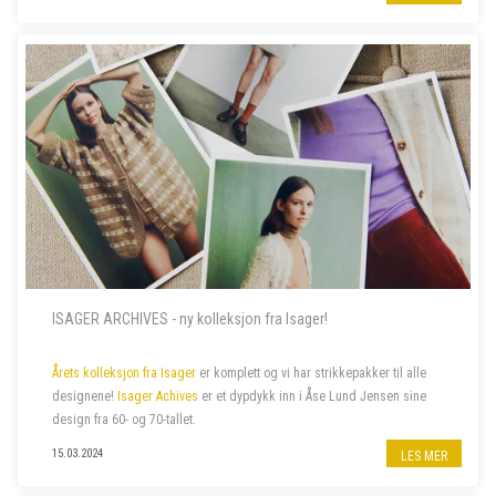
ISAGER ARCHIVES - ny kolleksjon fra Isager!
Årets kolleksjon fra Isager
er komplett og vi har strikkepakker til alle
designene!
Isager Achives
er et dypdykk inn i Åse Lund Jensen sine
design fra 60- og 70-tallet.
15.03.2024
LES MER