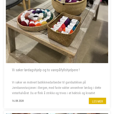
Vi søker lørdagshjelp og to varepåfyllshjelpere !
Vi søker en motivert butikkmedarbeider til garnbutikken på
Jernbanestasjonen i Bergen, med faste vakter annenhver lørdag i dette
vinterhalvåret. Du er flink å strikke og trives i et hektisk og kreativt
miljø, og bor fortrinnsvis i Bergen også i ferietid. ...
16.08.2024
LES MER