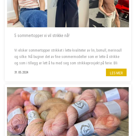
5 sommertopper vi vil strikke nå!
Vi elsker sommertopper strikket i lette kvaliteter av lin, bomull, merinoull
og silke. Nå bugner det av fine sommermodeller som er lette å strikke
og som i tillegg er lett å ha med seg som strikkeprosjekt på ferie. Bli
med oss å piffe opp sommergarderoben!
31.05.2024
LES MER