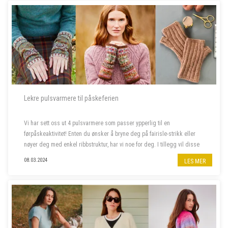
Lekre pulsvarmere til påskeferien
Vi har sett oss ut 4 pulsvarmere som passer ypperlig til en
førpåskeaktivitet! Enten du ønsker å bryne deg på fairisle-strikk eller
nøyer deg med enkel ribbstruktur, har vi noe for deg. I tillegg vil disse
pulsvarmerne holde fingrene varme mens luften ute enda ...
08.03.2024
LES MER