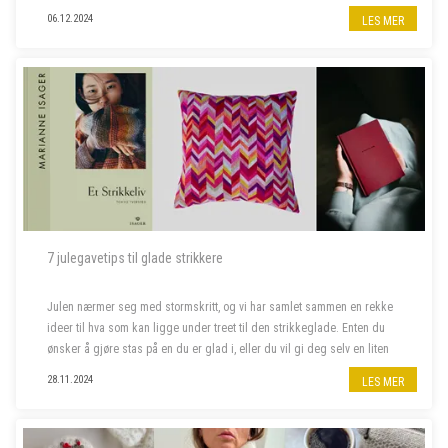
06.12.2024
LES MER
7 julegavetips til glade strikkere
Julen nærmer seg med stormskritt, og vi har samlet sammen en rekke
ideer til hva som kan ligge under treet til den strikkeglade. Enten du
ønsker å gjøre stas på en du er glad i, eller du vil gi deg selv en liten
julegave, har vi det du leter etter. Her finner du alt f...
28.11.2024
LES MER