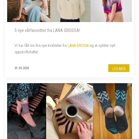
5 nye vårfavoritter fra LANA GROSSA!
Vi har fått inn fire nye kvaliteter fra
LANA GROSSA
og et splitter nytt
oppskriftshefte!
01.03.2024
LES MER