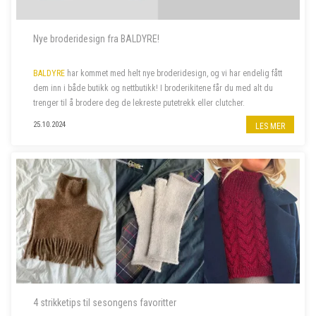
Nye broderidesign fra BALDYRE!
BALDYRE
har kommet med helt nye broderidesign, og vi har endelig fått
dem inn i både butikk og nettbutikk! I broderikitene får du med alt du
trenger til å brodere deg de lekreste putetrekk eller clutcher.
25.10.2024
LES MER
4 strikketips til sesongens favoritter