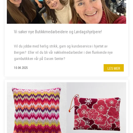
Vi søker nye Butikkmedarbeidere og Lørdagshjelpere!
Vil du jobbe med herlig strikk, garn og kundeservice i hjertet av
Bergen? Eller vil du bli vår nøkkelmedarbeider i den flunkende nye
garnbutikken vår på Oasen Senter?
10.04.2025
LES MER
Vi søker to nye butikkmedarbeidere i 100 % stilling, og lørdagshjelp til
garnbutikken vå...