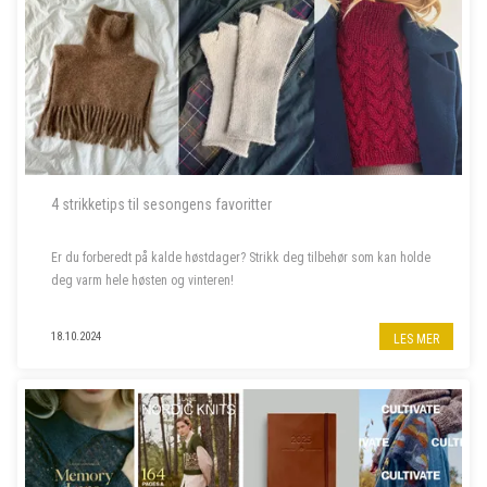
4 strikketips til sesongens favoritter
Er du forberedt på kalde høstdager? Strikk deg tilbehør som kan holde
deg varm hele høsten og vinteren!
18.10.2024
LES MER