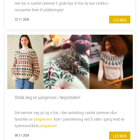
Her har vi samlet sammen 5 gode tips til hva du kan strikke i
innspurten frem til julefeiringen!
22.11.2024
LES MER
Strikk deg en julegenser i førjulstiden!
Det nærmer seg jul og vi har i den anledning samlet sammen våre
favoritter av
julegensere
. Kom i julestemning ved å sette i gang med en
hjemmestrikket
julegenser
!
08.11.2024
LES MER