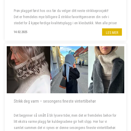
Prøv plagget først hos oss før du velger ditt neste strikkeprosjekt!
Det er fremdeles mye billigere å strikke favorittgenseren din selv i
stedet for å kjøpe ferdige kvalitetsplagg i en klesbutikk. Men alle priser
har steget siste året, og da er deilig å...
14.02.2025
LES MER
Strikk deg varm – sesongens fineste vintertilbehør
Det begynner så smått å bli lysere tider, men det er fremdeles behov for
litt ekstra varme plagg før kuldegradene gir helt slipp. Her har vi
samlet sammen det vi synes er denne sesongens fineste vintertilbehør.