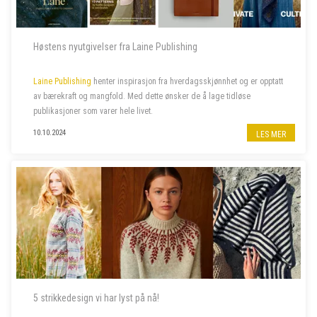
Høstens nyutgivelser fra Laine Publishing
Laine Publishing
henter inspirasjon fra hverdagsskjønnhet og er opptatt
av bærekraft og mangfold. Med dette ønsker de å lage tidløse
publikasjoner som varer hele livet.
10.10.2024
LES MER
5 strikkedesign vi har lyst på nå!