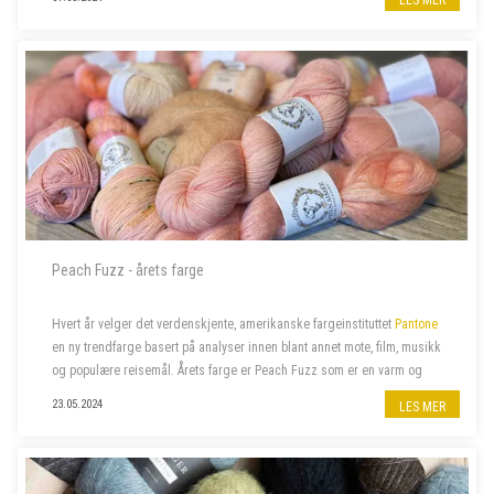
LES MER
Peach Fuzz - årets farge
Hvert år velger det verdenskjente, amerikanske fargeinstituttet
Pantone
en ny trendfarge basert på analyser innen blant annet mote, film, musikk
og populære reisemål. Årets farge er Peach Fuzz som er en varm og
velkommen farge som beriker sinn, kropp og sjel. Naturligvi...
23.05.2024
LES MER