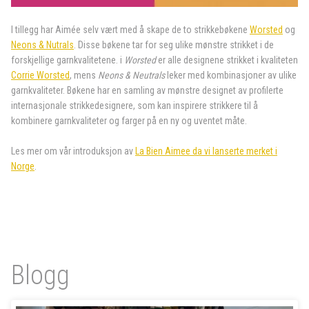
I tillegg har Aimée selv vært med å skape de to strikkebøkene
Worsted
og
Neons & Nutrals
. Disse bøkene tar for seg ulike mønstre strikket i de
forskjellige garnkvalitetene. i
Worsted
er alle designene strikket i kvaliteten
Corrie Worsted
, mens
Neons & Neutrals
leker med kombinasjoner av ulike
garnkvaliteter. Bøkene har en samling av mønstre designet av profilerte
internasjonale strikkedesignere, som kan inspirere strikkere til å
kombinere garnkvaliteter og farger på en ny og uventet måte.
Les mer om vår introduksjon av
La Bien Aimee da vi lanserte merket i
Norge
.
Blogg