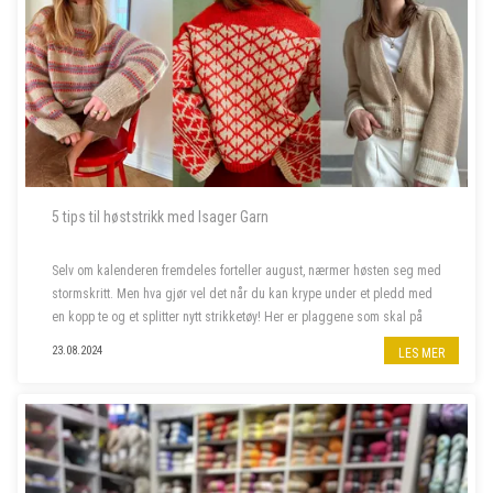
5 tips til høststrikk med Isager Garn
Selv om kalenderen fremdeles forteller august, nærmer høsten seg med
stormskritt. Men hva gjør vel det når du kan krype under et pledd med
en kopp te og et splitter nytt strikketøy! Her er plaggene som skal på
våre pinner denne høsten.
23.08.2024
LES MER