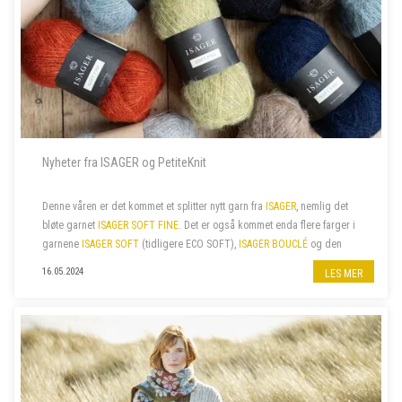
Nyheter fra ISAGER og PetiteKnit
Denne våren er det kommet et splitter nytt garn fra
ISAGER
, nemlig det
bløte garnet
ISAGER SOFT FINE
. Det er også kommet enda flere farger i
garnene
ISAGER SOFT
(tidligere ECO SOFT),
ISAGER BOUCLÉ
og den
fine bomullskvaliteten
ISAGER PALET
. I tillegg har vi nylig fått...
16.05.2024
LES MER