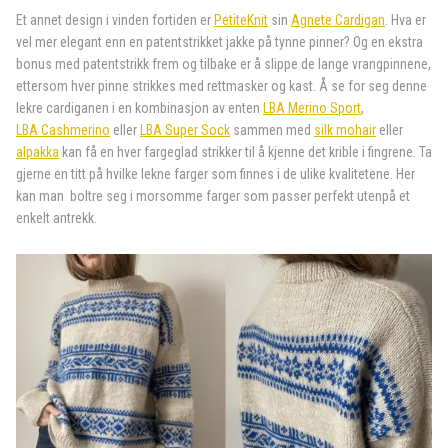
Et annet design i vinden fortiden er
PetiteKnit
sin
Agnete Cardigan
. Hva er
vel mer elegant enn en patentstrikket jakke på tynne pinner? Og en ekstra
bonus med patentstrikk frem og tilbake er å slippe de lange vrangpinnene,
ettersom hver pinne strikkes med rettmasker og kast. Å se for seg denne
lekre cardiganen i en kombinasjon av enten
LBA Merino Sport
,
LBA Cashmerino
eller
LBA Super Sock
sammen med
silk mohair
eller
alpakka
kan få en hver fargeglad strikker til å kjenne det krible i fingrene. Ta
gjerne en titt på hvilke lekne farger som finnes i de ulike kvalitetene. Her
kan man boltre seg i morsomme farger som passer perfekt utenpå et
enkelt antrekk.