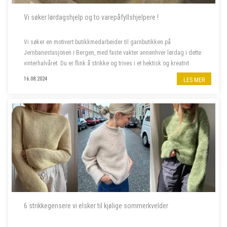
Vi søker lørdagshjelp og to varepåfyllshjelpere !
Vi søker en motivert butikkmedarbeider til garnbutikken på
Jernbanestasjonen i Bergen, med faste vakter annenhver lørdag i dette
vinterhalvåret. Du er flink å strikke og trives i et hektisk og kreativt
miljø, og bor fortrinnsvis i Bergen også i ferietid. ...
16.08.2024
LES MER
6 strikkegensere vi elsker til kjølige sommerkvelder