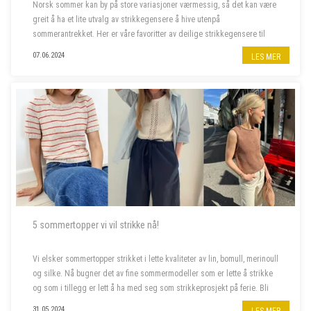
Norsk sommer kan by på store variasjoner værmessig, så det kan være
greit å ha et lite utvalg av strikkegensere å hive utenpå
sommerantrekket. Her er våre favoritter av deilige strikkegensere til
kjølige sommerkvelder.
07.06.2024
LES MER
5 sommertopper vi vil strikke nå!
Vi elsker sommertopper strikket i lette kvaliteter av lin, bomull, merinoull
og silke. Nå bugner det av fine sommermodeller som er lette å strikke
og som i tillegg er lett å ha med seg som strikkeprosjekt på ferie. Bli
med oss å piffe opp sommergarderoben!
31.05.2024