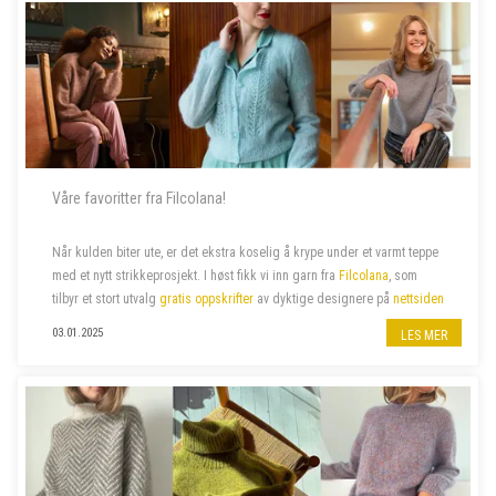
Våre favoritter fra Filcolana!
Når kulden biter ute, er det ekstra koselig å krype under et varmt teppe
med et nytt strikkeprosjekt.
I høst fikk vi inn garn fra
Filcolana
, som
tilbyr et stort utvalg
gratis oppskrifter
av dyktige designere
på
nettsiden
sin. Vi har valgt ut noen av våre favoritter –...
03.01.2025
LES MER