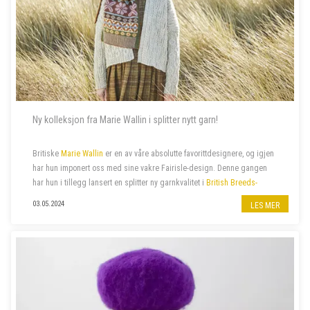
Ny kolleksjon fra Marie Wallin i splitter nytt garn!
Britiske
Marie Wallin
er en av våre absolutte favorittdesignere, og igjen
har hun imponert oss med sine vakre Fairisle-design. Denne gangen
har hun i tillegg lansert en splitter ny garnkvalitet i
British Breeds-
familien
:
British Breeds Aran
. Hennes siste
kolleksjon
ARAN
, er
03.05.2024
LES MER
proppfull av spenne...