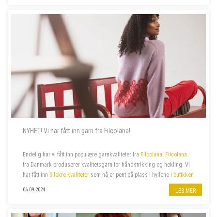
NYHET! Vi har fått inn garn fra Filcolana!
Endelig har vi fått inn populære garnkvaliteter fra
Filcolana
!
Filcolana
fra Danmark produserer kvalitetsgarn for håndstrikking og hekling. Vi
har fått inn
9 lekre kvaliteter
som nå er pent på plass i hyllene i
butikken
på jernbanestasjonen i Bergen
og i
n...
06.09.2024
LES MER