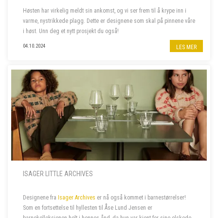
Høsten har virkelig meldt sin ankomst, og vi ser frem til å krype inn i
varme, nystrikkede plagg. Dette er designene som skal på pinnene våre
i høst. Unn deg et nytt prosjekt du også!
04.10.2024
LES MER
ISAGER LITTLE ARCHIVES
Designene fra
Isager Archives
er nå også kommet i barnestørrelser!
Som en fortsettelse til hyllesten til Åse Lund Jensen er
barnekolleksjonen helt i hennes ånd, da hun var kjent for sine elskede