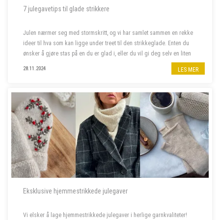
7 julegavetips til glade strikkere
Julen nærmer seg med stormskritt, og vi har samlet sammen en rekke
ideer til hva som kan ligge under treet til den strikkeglade. Enten du
ønsker å gjøre stas på en du er glad i, eller du vil gi deg selv en liten
julegave, har vi det du leter etter. Her finner du alt f...
28.11.2024
LES MER
Eksklusive hjemmestrikkede julegaver
Vi elsker å lage hjemmestrikkede julegaver i herlige garnkvaliteter!