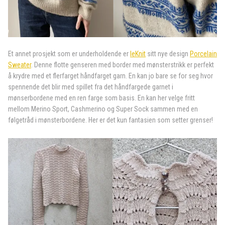
Et annet prosjekt som er underholdende er
leKnit
sitt nye design
Porcelain
Sweater
. Denne flotte genseren med border med mønsterstrikk er perfekt
å krydre med et flerfarget håndfarget garn. En kan jo bare se for seg hvor
spennende det blir med spillet fra det håndfargede garnet i
mønserbordene med en ren farge som basis. En kan her velge fritt
mellom Merino Sport, Cashmerino og Super Sock sammen med en
følgetråd i mønsterbordene. Her er det kun fantasien som setter grenser!