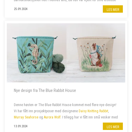
gensere til barn. De fantes ofte også i voksenstørrelse, så...
25.09.2024
LES MER
Nye design fra The Blue Rabbit House
Denne høsten er The Blue Rabbit House kommet med flere nye design!
Vi har fått inn prosjektposer med designene
Daisy Knitting Rabbit
,
Murray Seahorse
og
Aurora Wolf
. I tillegg har vi fått inn små vesker med
glidelås med samme design.
13.09.2024
LES MER