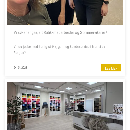
Vi søker engasjert Butikkmedarbeider og Sommervikarer !
Vil du jobbe med herlig strikk, garn og kundeservice i hjertet av
Bergen?
Til garnbutikken vår i Bergen sentrum søker vi butikkmedarbeider i
24.04.2026
LES MER
80% stilling, samt to sommervikarer. Les mer om stillingene nedenfor.
- - - - -