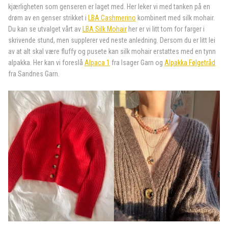
kjærligheten som genseren er laget med. Her leker vi med tanken på en
drøm av en genser strikket i
LBA Cashmerino
kombinert med silk mohair.
Du kan se utvalget vårt av
LBA Silk Mohair
her er vi litt tom for farger i
skrivende stund, men supplerer ved neste anledning. Dersom du er litt lei
av at alt skal være fluffy og pusete kan silk mohair erstattes med en tynn
alpakka. Her kan vi foreslå
Alpaca 1
fra Isager Garn og
Alpakka Følgetråd
fra Sandnes Garn.