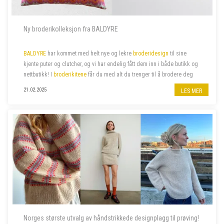
Ny broderikolleksjon fra BALDYRE
BALDYRE
har kommet med helt nye og lekre
broderidesign
til sine
kjente puter og clutcher, og vi har endelig fått dem inn i både butikk og
nettbutikk! I
broderikitene
får du med alt du trenger til å brodere deg
de lekreste putetrekk eller clutcher.
21.02.2025
LES MER
Norges største utvalg av håndstrikkede designplagg til prøving!