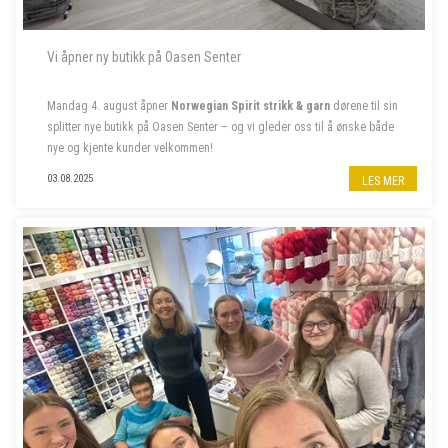
Vi åpner ny butikk på Oasen Senter
Mandag 4. august åpner
Norwegian Spirit strikk & garn
dørene til sin
splitter nye butikk på Oasen Senter – og vi gleder oss til å ønske både
nye og kjente kunder velkommen!
Følg oss på insta
@norwegian.spirit.oasen
03.08.2025
LES MER