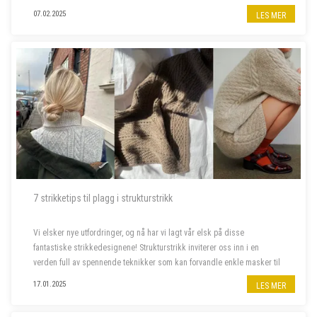
07.02.2025
LES MER
7 strikketips til plagg i strukturstrikk
Vi elsker nye utfordringer, og nå har vi lagt vår elsk på disse
fantastiske strikkedesignene! Strukturstrikk inviterer oss inn i en
verden full av spennende teknikker som kan forvandle enkle masker til
imponerende plagg. Dette er prosjektene som skal på våre pinner
17.01.2025
LES MER
frem...