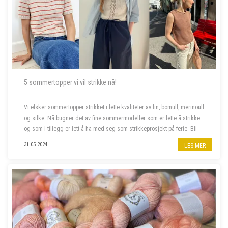
5 sommertopper vi vil strikke nå!
Vi elsker sommertopper strikket i lette kvaliteter av lin, bomull, merinoull
og silke. Nå bugner det av fine sommermodeller som er lette å strikke
og som i tillegg er lett å ha med seg som strikkeprosjekt på ferie. Bli
med oss å piffe opp sommergarderoben!
31.05.2024
LES MER