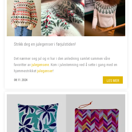
Strikk deg en julegenser i førjulstiden!
Det nærmer seg jul og vi har i den anledning samlet sammen våre
favoritter av
julegensere
. Kom i julestemning ved å sette i gang med en
hjemmestrikket
julegenser
!
08.11.2024
LES MER