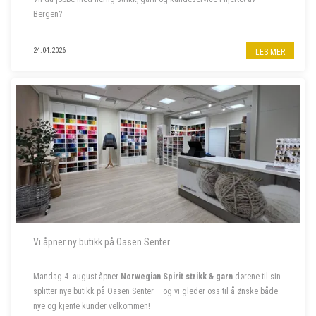
Bergen?
Til garnbutikken vår i Bergen sentrum søker vi butikkmedarbeider i
24.04.2026
LES MER
80% stilling, samt to sommervikarer. Les mer om stillingene nedenfor.
- - - - -
Vi åpner ny butikk på Oasen Senter
Mandag 4. august åpner
Norwegian Spirit strikk & garn
dørene til sin
splitter nye butikk på Oasen Senter – og vi gleder oss til å ønske både
nye og kjente kunder velkommen!