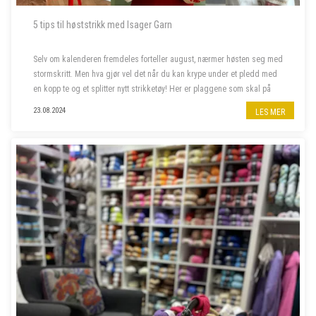
5 tips til høststrikk med Isager Garn
Selv om kalenderen fremdeles forteller august, nærmer høsten seg med
stormskritt. Men hva gjør vel det når du kan krype under et pledd med
en kopp te og et splitter nytt strikketøy! Her er plaggene som skal på
våre pinner denne høsten.
23.08.2024
LES MER