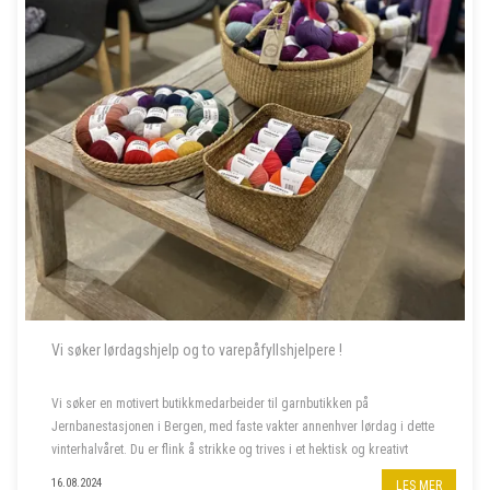
Vi søker lørdagshjelp og to varepåfyllshjelpere !
Vi søker en motivert butikkmedarbeider til garnbutikken på
Jernbanestasjonen i Bergen, med faste vakter annenhver lørdag i dette
vinterhalvåret. Du er flink å strikke og trives i et hektisk og kreativt
miljø, og bor fortrinnsvis i Bergen også i ferietid. ...
16.08.2024
LES MER