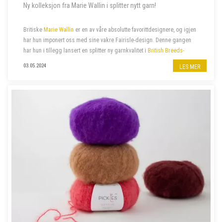
Ny kolleksjon fra Marie Wallin i splitter nytt garn!
Britiske
Marie Wallin
er en av våre absolutte favorittdesignere, og igjen
har hun imponert oss med sine vakre Fairisle-design. Denne gangen
har hun i tillegg lansert en splitter ny garnkvalitet i
British Breeds-
familien
:
British Breeds Aran
. Hennes siste
kolleksjon
ARAN
, er
03.05.2024
LES MER
proppfull av spenne...