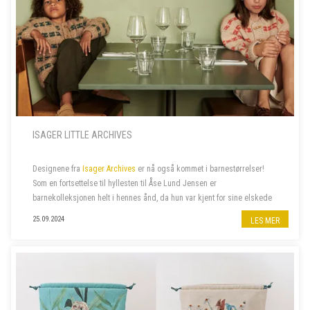
ISAGER LITTLE ARCHIVES
Designene fra
Isager Archives
er nå også kommet i barnestørrelser!
Som en fortsettelse til hyllesten til Åse Lund Jensen er
barnekolleksjonen helt i hennes ånd, da hun var kjent for sine elskede
gensere til barn. De fantes ofte også i voksenstørrelse, så...
25.09.2024
LES MER