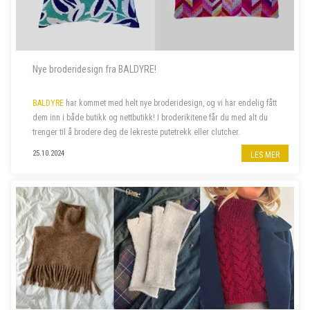
Nye broderidesign fra BALDYRE!
BALDYRE
har kommet med helt nye broderidesign, og vi har endelig fått
dem inn i både butikk og nettbutikk! I broderikitene får du med alt du
trenger til å brodere deg de lekreste putetrekk eller clutcher.
25.10.2024
LES MER