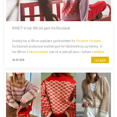
NYHET! Vi har fått inn garn fra Filcolana!
Endelig har vi fått inn populære garnkvaliteter fra
Filcolana
!
Filcolana
fra Danmark produserer kvalitetsgarn for håndstrikking og hekling. Vi
har fått inn
9 lekre kvaliteter
som nå er pent på plass i hyllene i
butikken
på jernbanestasjonen i Bergen
og i
n...
06.09.2024
LES MER