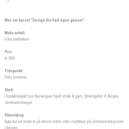
Mer om kurset ”Design din helt egen genser”:
Maks antall:
6 kursdeltakere
Pris:
kr. 800
Tidspunkt:
Dato kommer
Sted:
I butikklokalet hos Norwegian Spirit strikk & garn, Strømgaten 4, Bergen
Jernbanestasjon
Påmelding:
Kjøp kurset nederst på denne siden, eller i butikken på Jernbanestasjonen
i Bergen