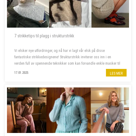
7 strikketips til plagg i strukturstrikk
Vi elsker nye utfordringer, og nå har vi lagt vår elsk på disse
fantastiske strikkedesignene! Strukturstrikk inviterer oss inn i en
verden full av spennende teknikker som kan forvandle enkle masker til
imponerende plagg. Dette er prosjektene som skal på våre pinner
17.01.2025
LES MER
frem...