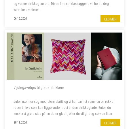
og varme strikkegensere. Disse fine strikkeplaggene vil holde deg
varm hele vinteren.
06.12.2024
LES MER
7 julegavetips til glade strikkere
Julen nærmer seg med stormskritt, og vi har samlet sammen en rekke
ideer til hva som kan ligge under treet til den strikkeglade. Enten du
ønsker å gjøre stas på en du er glad i, eller du vil gi deg selv en liten
julegave, har vi det du leter etter. Her finner du alt f...
28.11.2024
LES MER