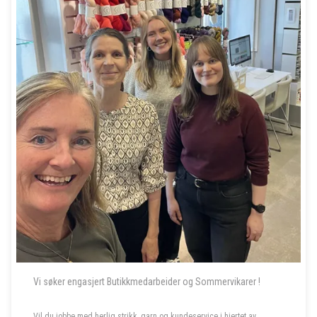
Vi søker engasjert Butikkmedarbeider og Sommervikarer !
Vil du jobbe med herlig strikk, garn og kundeservice i hjertet av