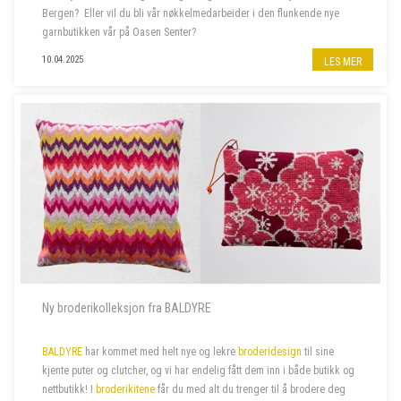
Bergen? Eller vil du bli vår nøkkelmedarbeider i den flunkende nye
garnbutikken vår på Oasen Senter?
10.04.2025
LES MER
Vi søker to nye butikkmedarbeidere i 100 % stilling, og lørdagshjelp til
garnbutikken vå...
Ny broderikolleksjon fra BALDYRE
BALDYRE
har kommet med helt nye og lekre
broderidesign
til sine
kjente puter og clutcher, og vi har endelig fått dem inn i både butikk og
nettbutikk! I
broderikitene
får du med alt du trenger til å brodere deg