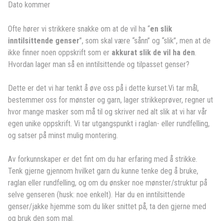
Dato kommer
Ofte hører vi strikkere snakke om at de vil ha “
en slik
inntilsittende genser
”, som skal være “sånn” og “slik”, men at de
ikke finner noen oppskrift som er
akkurat slik de vil ha den
.
Hvordan lager man så en inntilsittende og tilpasset genser?
Dette er det vi har tenkt å øve oss på i dette kurset.Vi tar mål,
bestemmer oss for mønster og garn, lager strikkeprøver, regner ut
hvor mange masker som må til og skriver ned alt slik at vi har vår
egen unike oppskrift. Vi tar utgangspunkt i raglan- eller rundfelling,
og satser på minst mulig montering.
Av forkunnskaper er det fint om du har erfaring med å strikke.
Tenk gjerne gjennom hvilket garn du kunne tenke deg å bruke,
raglan eller rundfelling, og om du ønsker noe mønster/struktur på
selve genseren (husk: noe enkelt). Har du en inntilsittende
genser/jakke hjemme som du liker snittet på, ta den gjerne med
og bruk den som mal.