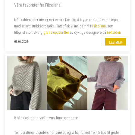
Våre favoritter fra Filcolana!
Når kulden biter ute, er det ekstra koselig å krype under et varmt teppe
med et nytt strikkeprosjekt.
I høst fikk vi inn garn fra
Filcolana
, som
tilbyr et stort utvalg
gratis oppskrifter
av dyktige designere
på
nettsiden
sin. Vi har valgt ut noen av våre favoritter –...
03.01.2025
LES MER
5 strikketips til vinterens lune gensere
Temperaturen utendørs har sunket, og vi har funnet frem 5 tips til gode