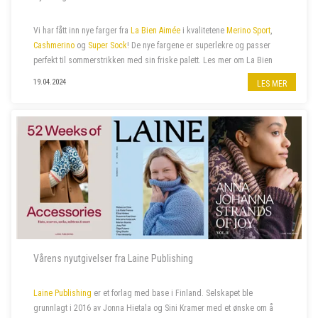
Vi har fått inn nye farger fra
La Bien Aimée
i kvalitetene
Merino Sport
,
Cashmerino
og
Super Sock
! De nye fargene er superlekre og passer
perfekt til sommerstrikken med sin friske palett. Les mer om La Bien
Aimée
her
.
19.04.2024
LES MER
Vårens nyutgivelser fra Laine Publishing
Laine Publishing
er et forlag med base i Finland. Selskapet ble
grunnlagt i 2016 av Jonna Hietala og Sini Kramer med et ønske om å