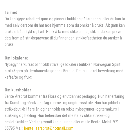
Ta med:
Du kan kjøpe rabattert garn og pinner i butikken på lørdagen, eller du kan ta
med selv dersom du har noe hjemme som du ønsker å bruke. Alt garn kan
brukes, både tykt og tynt. Husk å ta med ulike pinner, slik at du kan prøve
deg frem på strikkeprøvene til du finner den strikkefastheten du ønsker å
bruke.
Om lokalene:
Nybegynnerkurset blir holdt i trivelige lokaler i butikken Norwegian Spirit
strikk&garn på Jernbanestasjonen i Bergen. Det blir enkel bevertning med
kaffe/te og frukt.
Om kursholder
Bente Årebrot kommer fra Flora og er utdannet pedagog. Hun har erfaring
fra Kunst- og håndverksfag i barne- og ungdomsskole. Hun har jobbet i
strikkebutikk i flere år, og har holdt en rekke nybegynner- og temakurs i
strikking og hekling. Hun behersker det meste av ulike strikke- og
hekleteknikker. Ved spørsmål kan du ringe eller maile Bente. Mobil: 971
65795 Mail:
bente_aarebrot@hotmail.com