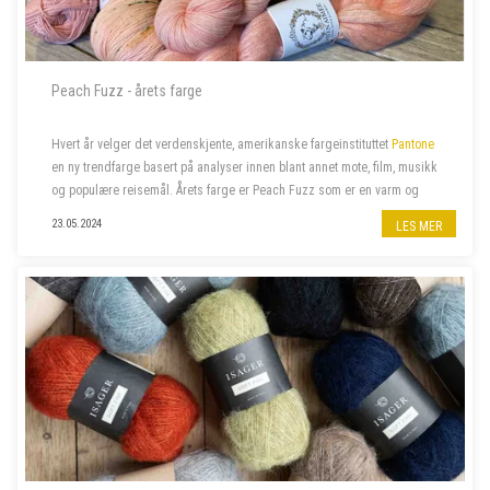
Peach Fuzz - årets farge
Hvert år velger det verdenskjente, amerikanske fargeinstituttet
Pantone
en ny trendfarge basert på analyser innen blant annet mote, film, musikk
og populære reisemål. Årets farge er Peach Fuzz som er en varm og
velkommen farge som beriker sinn, kropp og sjel. Naturligvi...
23.05.2024
LES MER