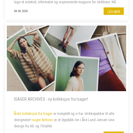
lage et estetisk, informativt og inspirerende magasin for strikkere. Nå
har selskapet vokst til et av verdens mest anerkjente og kjære uavh...
04.04.2024
LES MER
ISAGER ARCHIVES - ny kolleksjon fra Isager!
Årets kolleksjon fra Isager
er komplett og vi har strikkepakker til alle
designene!
Isager Achives
er et dypdykk inn i Åse Lund Jensen sine
design fra 60- og 70-tallet.