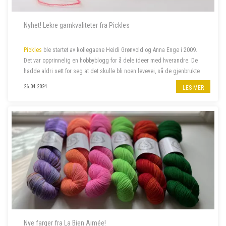
Nyhet! Lekre garnkvaliteter fra Pickles
Pickles
ble startet av kollegaene Heidi Grønvold og Anna Enge i 2009.
Det var opprinnelig en hobbyblogg for å dele ideer med hverandre. De
hadde aldri sett for seg at det skulle bli noen levevei, så de gjenbrukte
domenenavnet Heidi hadde liggende fra et annet prosjekt, nemlig
26.04.2024
LES MER
Pick...
Nye farger fra La Bien Aimée!