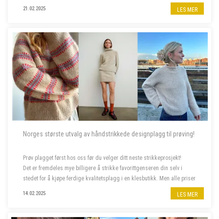
de lekreste putetrekk eller clutcher.
21.02.2025
LES MER
Norges største utvalg av håndstrikkede designplagg til prøving!
Prøv plagget først hos oss før du velger ditt neste strikkeprosjekt!
Det er fremdeles mye billigere å strikke favorittgenseren din selv i
stedet for å kjøpe ferdige kvalitetsplagg i en klesbutikk. Men alle priser
har steget siste året, og da er deilig å...
14.02.2025
LES MER