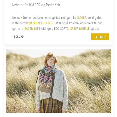
Nyheter fra ISAGER og PetiteKnit
Denne våren er det kommet et splitter nytt garn fra
ISAGER
, nemlig det
bløte garnet
ISAGER SOFT FINE
. Det er også kommet enda flere farger i
garnene
ISAGER SOFT
(tidligere ECO SOFT),
ISAGER BOUCLÉ
og den
fine bomullskvaliteten
ISAGER PALET
. I tillegg har vi nylig fått...
16.05.2024
LES MER