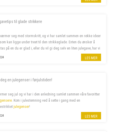
gavetips til glade strikkere
nærmer seg med stormskritt, og vi har samlet sammen en rekke ideer
a som kan ligge under treet til den strikkeglade. Enten du ønsker å
tas på en du er glad i, eller du vil gi deg selv en liten julegave, har vi
leter etter. Her finner du alt f...
024
LES MER
 deg en julegenser i førjulstiden!
rmer seg jul og vi har i den anledning samlet sammen våre favoritter
egensere
. Kom i julestemning ved å sette i gang med en
estrikket
julegenser
!
024
LES MER