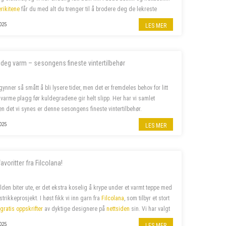
rikitene
får du med alt du trenger til å brodere deg de lekreste
kk eller clutcher.
025
LES MER
k deg varm – sesongens fineste vintertilbehør
gynner så smått å bli lysere tider, men det er fremdeles behov for litt
 varme plagg før kuldegradene gir helt slipp. Her har vi samlet
 det vi synes er denne sesongens fineste vintertilbehør.
025
LES MER
avoritter fra Filcolana!
lden biter ute, er det ekstra koselig å krype under et varmt teppe med
 strikkeprosjekt.
I høst fikk vi inn garn fra
Filcolana
, som tilbyr et stort
g
gratis oppskrifter
av dyktige designere
på
nettsiden
sin. Vi har valgt
 av våre favoritter –...
025
LES MER