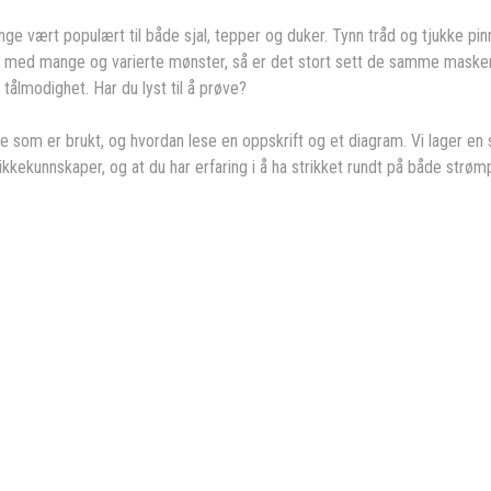
e vært populært til både sjal, tepper og duker. Tynn tråd og tjukke pinner 
Selv med mange og varierte mønster, så er det stort sett de samme masken
tålmodighet. Har du lyst til å prøve?
 som er brukt, og hvordan lese en oppskrift og et diagram. Vi lager en 
ekunnskaper, og at du har erfaring i å ha strikket rundt på både strømp