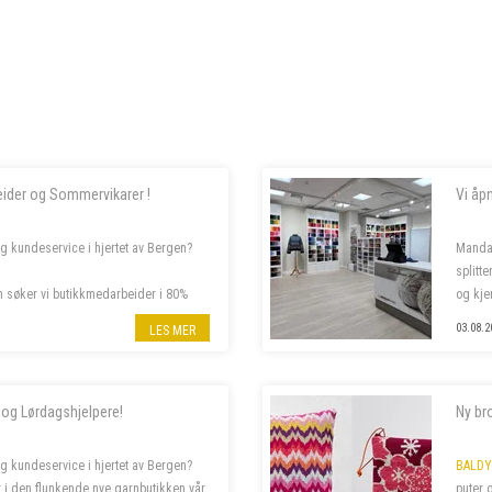
eider og Sommervikarer !
Vi åp
og kundeservice i hjertet av Bergen?
Manda
splitt
m søker vi butikkmedarbeider i 80%
og kje
mer om stillingene nedenfor.
Følg o
03.08.2
LES MER
 og Lørdagshjelpere!
Ny br
og kundeservice i hjertet av Bergen?
BALDY
r i den flunkende nye garnbutikken vår
puter 