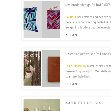
Nye broderidesign fra BALDYRE!
BALDYRE
har kommet med helt nye bro
dem inn i både butikk og nettbutikk! 
trenger til å brodere deg de lekreste 
25.10.2024
Høstens nyutgivelser fra Laine P
Laine Publishing
henter inspirasjon f
bærekraft og mangfold. Med dette øn
som varer hele livet.
10.10.2024
ISAGER LITTLE ARCHIVES