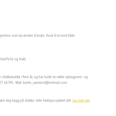
mm) hjemme som du ønsker å bruke. Husk å ta med både
 kaffe/te og frukt.
trikkebutikk i flere år, og har holdt en rekke nybegynner- og
il: 971 65795 Mail: bente_aarebrot@hotmail.com
re deg trygg på strikke- eller hekleprosjektet ditt.
Les mer om