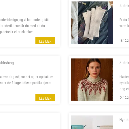
4 stri
deridesign, og vi har endelig fått
Er du 
I broderikitene får du med alt du
varm h
putetrekk eller clutcher.
18.10.2
LES MER
ublishing
5 stri
ra hverdagsskjønnhet og er opptatt av
Høsten
sker de å lage tidløse publikasjoner
nystri
deg et
04.10.2
LES MER
Nye d