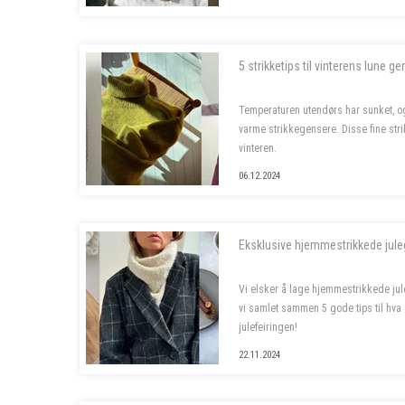
5 strikketips til vinterens lune g
Temperaturen utendørs har sunket, og 
varme strikkegensere. Disse fine str
vinteren.
06.12.2024
Eksklusive hjemmestrikkede jule
Vi elsker å lage hjemmestrikkede jule
vi samlet sammen 5 gode tips til hva d
julefeiringen!
22.11.2024