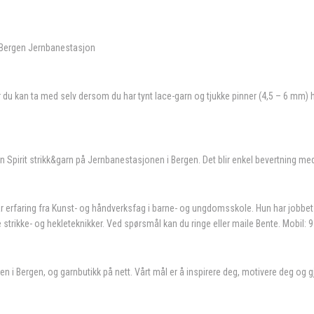
4, Bergen Jernbanestasjon
ller du kan ta med selv dersom du har tynt lace-garn og tjukke pinner (4,5 – 6 
.
an Spirit strikk&garn på Jernbanestasjonen i Bergen. Det blir enkel bevertning med
rfaring fra Kunst- og håndverksfag i barne- og ungdomsskole. Hun har jobbet i s
ke strikke- og hekleteknikker. Ved spørsmål kan du ringe eller maile Bente. Mob
n i Bergen, og garnbutikk på nett. Vårt mål er å inspirere deg, motivere deg og gjø