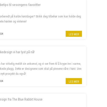
kketips til sesongens favoritter
forberedt på kalde høstdager? Strikk deg tilbehør som kan holde deg
ele høsten og vinteren!
024
LES MER
kkedesign vi har lyst på nå!
 har virkelig meldt sin ankomst, og vi ser frem til å krype inn i varme,
kkede plagg. Dette er designene som skal på pinnene våre i høst. Unn
 nytt prosjekt du også!
024
LES MER
esign fra The Blue Rabbit House