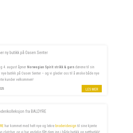
ner ny butikk på Oasen Senter
g 4. august åpner
Norwegian Spirit strikk & garn
dørene til sin
er nye butikk på Oasen Senter – og vi gleder oss til å ønske både nye
nte kunder velkommen!
ss på insta
@norwegian.spirit.oasen
025
LES MER
oderikolleksjon fra BALDYRE
RE
har kommet med helt nye og lekre
broderidesign
til sine kjente
og clutcher, og vi har endelig fått dem inn i både butikk og nettbutikk!