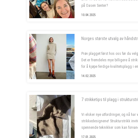
på Oasen Senter?
10.04.2025
Vi søker to nye butikkmedarbeidere i 1
garnbutikken vå...
Norges største utvalg av håndstri
Prøv plagget først hos oss før du velg
Det er fremdeles mye billigere å strik
for å kjøpe ferdige kvalitetsplagg i e
siste året, og da er deilig å...
14.02.2025
7 strikketips til plagg i strukturstr
Vi elsker nye utfordringer, og nå har 
strikkedesignene! Strukturstrikk invit
spennende teknikker som kan forvan
plagg. Dette er prosjektene som skal 
17.01.2025