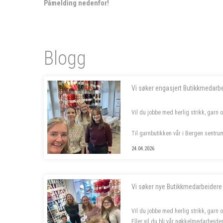
Påmelding nedenfor!
Blogg
Vi søker engasjert Butikkmedarb
Vil du jobbe med herlig strikk, garn 
Til garnbutikken vår i Bergen sentru
stilling, samt to sommervikarer. Les 
24.04.2026
- - - - -
Vi søker nye Butikkmedarbeidere
Vil du jobbe med herlig strikk, garn 
Eller vil du bli vår nøkkelmedarbeide