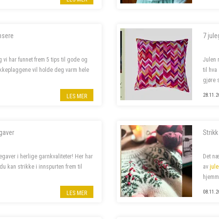
ensere
7 jule
vi har funnet frem 5 tips til gode og
Julen 
ikkeplaggene vil holde deg varm hele
til hv
gjøre s
det du 
28.11.2
LES MER
gaver
Strikk
gaver i herlige garnkvaliteter! Her har
Det næ
u kan strikke i innspurten frem til
av
jul
hjemm
08.11.2
LES MER