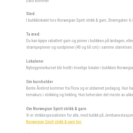
Dato kommer
Sted:
I butikklokalet hos Norwegian Spirit strikk & garn, Strømgaten 
Ta med:
Du kan kjøpe rabattert garn og pinner i butikken på lørdagen, e
strømpepinner og rundpinner (40 og 60 cm) i samme størrelsen
Lokalene:
Nybegynnerkurset blir holdt i trivelige lokaler i butikken Norwegi
Om kursholder
Bente Årebrot kommer fra Flora og er utdannet pedagog. Hun har e
temakurs i strikking og hekling. Hun behersker det meste av uli
Om Norwegian Spirit strikk & garn
Vi er strikkespesialisten for alle, med butikk på Jernbanestasjone
Norwegian Spirit strikk & garn her.