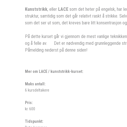
Kunststrikk
, eller
LACE
som det heter på engelsk, har leng
struktur, samtidig som det går relativt raskt å strikke. 
som det ser ut som, det kreves bare litt konsentrasjon og 
På dette kurset går vi gjennom de mest vanlige teknikkene
og å felle av. Det er nødvendig med grunnleggende strikk
Påmelding nederst på denne siden!
Mer om LACE / kunststrikk-kurset:
Maks antall:
6 kursdeltakere
Pris:
kr. 600
Tidspunkt: