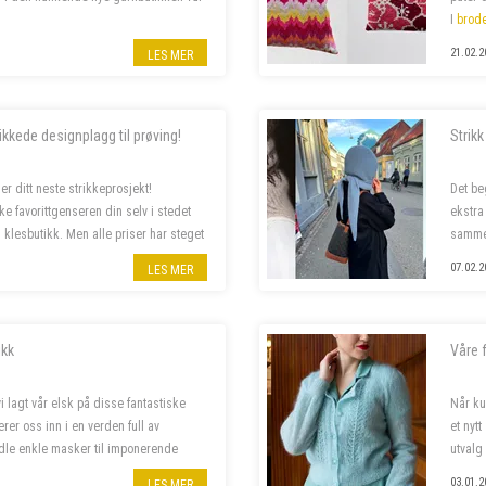
I
brode
putetre
21.02.2
LES MER
00 % stilling, og lørdagshjelp til
kkede designplagg til prøving!
Strik
er ditt neste strikkeprosjekt!
Det be
ke favorittgenseren din selv i stedet
ekstra
n klesbutikk. Men alle priser har steget
sammen
07.02.2
LES MER
ikk
Våre f
vi lagt vår elsk på disse fantastiske
Når ku
erer oss inn i en verden full av
et nytt
dle enkle masker til imponerende
utval
på våre pinner frem...
ut noen
03.01.2
LES MER