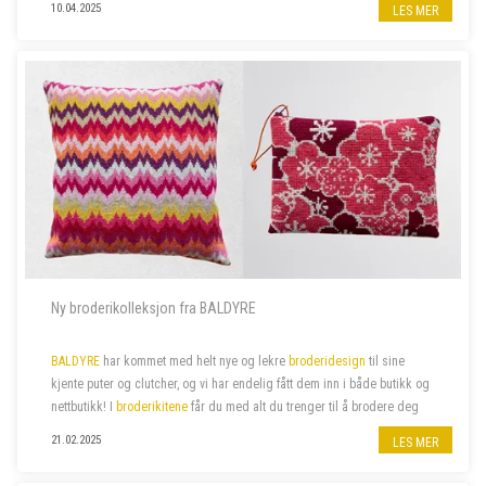
10.04.2025
LES MER
Vi søker to nye butikkmedarbeidere i 100 % stilling, og lørdagshjelp til
garnbutikken vå...
Ny broderikolleksjon fra BALDYRE
BALDYRE
har kommet med helt nye og lekre
broderidesign
til sine
kjente puter og clutcher, og vi har endelig fått dem inn i både butikk og
nettbutikk! I
broderikitene
får du med alt du trenger til å brodere deg
de lekreste putetrekk eller clutcher.
21.02.2025
LES MER