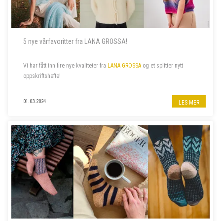
5 nye vårfavoritter fra LANA GROSSA!
Vi har fått inn fire nye kvaliteter fra
LANA GROSSA
og et splitter nytt
oppskriftshefte!
01.03.2024
LES MER