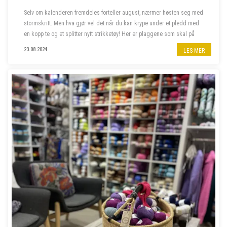
Selv om kalenderen fremdeles forteller august, nærmer høsten seg med
stormskritt. Men hva gjør vel det når du kan krype under et pledd med
en kopp te og et splitter nytt strikketøy! Her er plaggene som skal på
våre pinner denne høsten.
23.08.2024
LES MER