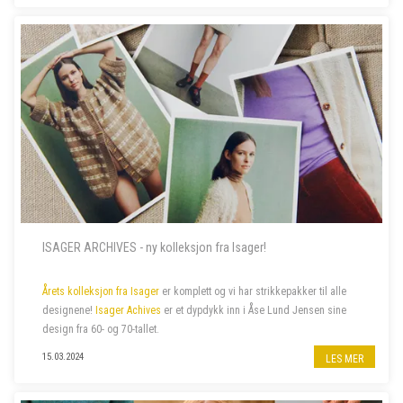
ISAGER ARCHIVES - ny kolleksjon fra Isager!
Årets kolleksjon fra Isager
er komplett og vi har strikkepakker til alle
designene!
Isager Achives
er et dypdykk inn i Åse Lund Jensen sine
design fra 60- og 70-tallet.
15.03.2024
LES MER