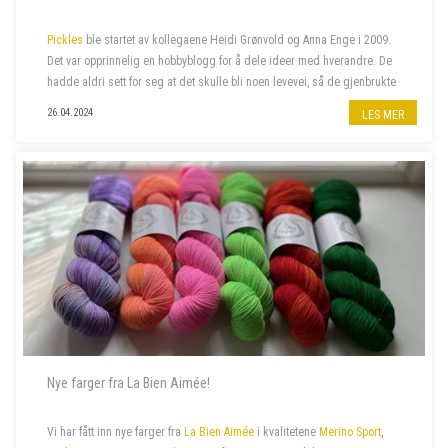
Pickles
ble startet av kollegaene Heidi Grønvold og Anna Enge i 2009.
Det var opprinnelig en hobbyblogg for å dele ideer med hverandre. De
hadde aldri sett for seg at det skulle bli noen levevei, så de gjenbrukte
domenenavnet Heidi hadde liggende fra et annet prosjekt, nemlig
26.04.2024
LES MER
Pick...
Nye farger fra La Bien Aimée!
Vi har fått inn nye farger fra
La Bien Aimée
i kvalitetene
Merino Sport
,