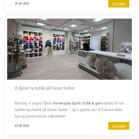
Til garnbutikken vår i Bergen sentrum søker vi butikkmedarbeider i
24.04.2026
LES MER
80% stilling, samt to sommervikarer. Les mer om stillingene nedenfor.
- - - - -
Vi åpner ny butikk på Oasen Senter
Mandag 4. august åpner
Norwegian Spirit strikk & garn
dørene til sin
splitter nye butikk på Oasen Senter – og vi gleder oss til å ønske både
nye og kjente kunder velkommen!
Følg oss på insta
@norwegian.spirit.oasen
03.08.2025
LES MER