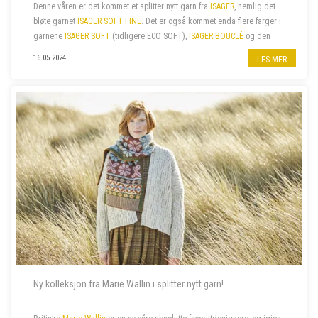
Denne våren er det kommet et splitter nytt garn fra
ISAGER
, nemlig det
bløte garnet
ISAGER SOFT FINE
. Det er også kommet enda flere farger i
garnene
ISAGER SOFT
(tidligere ECO SOFT),
ISAGER BOUCLÉ
og den
fine bomullskvaliteten
ISAGER PALET
. I tillegg har vi nylig fått...
16.05.2024
LES MER
Ny kolleksjon fra Marie Wallin i splitter nytt garn!