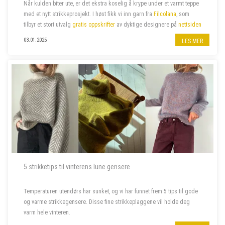
Når kulden biter ute, er det ekstra koselig å krype under et varmt teppe
med et nytt strikkeprosjekt.
I høst fikk vi inn garn fra
Filcolana
, som
tilbyr et stort utvalg
gratis oppskrifter
av dyktige designere
på
nettsiden
sin. Vi har valgt ut noen av våre favoritter –...
03.01.2025
LES MER
5 strikketips til vinterens lune gensere
Temperaturen utendørs har sunket, og vi har funnet frem 5 tips til gode
og varme strikkegensere. Disse fine strikkeplaggene vil holde deg
varm hele vinteren.