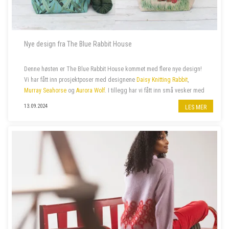
Nye design fra The Blue Rabbit House
Denne høsten er The Blue Rabbit House kommet med flere nye design!
Vi har fått inn prosjektposer med designene
Daisy Knitting Rabbit
,
Murray Seahorse
og
Aurora Wolf
. I tillegg har vi fått inn små vesker med
glidelås med samme design.
13.09.2024
LES MER