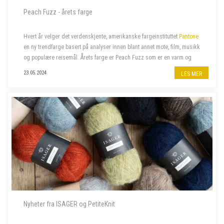
Peach Fuzz - årets farge
Hvert år velger det verdenskjente, amerikanske fargeinstituttet
Pantone
en ny trendfarge basert på analyser innen blant annet mote, film, musikk
og populære reisemål. Årets farge er Peach Fuzz som er en varm og
velkommen farge som beriker sinn, kropp og sjel. Naturligvi...
23.05.2024
LES MER
Nyheter fra ISAGER og PetiteKnit