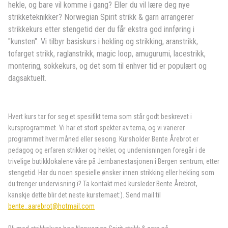
hekle, og bare vil komme i gang? Eller du vil lære deg nye
strikketeknikker? Norwegian Spirit strikk & garn arrangerer
strikkekurs etter stengetid der du får ekstra god innføring i
"kunsten". Vi tilbyr basiskurs i hekling og strikking, aranstrikk,
tofarget strikk, raglanstrikk, magic loop, amugurumi, lacestrikk,
montering, sokkekurs, og det som til enhver tid er populært og
dagsaktuelt.
Hvert kurs tar for seg et spesifikt tema som står godt beskrevet i
kursprogrammet. Vi har et stort spekter av tema, og vi varierer
programmet hver måned eller sesong. Kursholder Bente Årebrot er
pedagog og erfaren strikker og hekler, og undervisningen foregår i de
trivelige butikklokalene våre på Jernbanestasjonen i Bergen sentrum, etter
stengetid. Har du noen spesielle ønsker innen strikking eller hekling som
du trenger undervisning i? Ta kontakt med kursleder Bente Årebrot,
kanskje dette blir det neste kurstemaet:). Send mail til
bente_aarebrot@hotmail.com