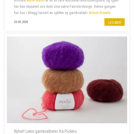
Britiske
Marie Wallin
er en av våre absolutte favorittdesignere, og igjen
har hun imponert oss med sine vakre Fairisle-design. Denne gangen
har hun i tillegg lansert en splitter ny garnkvalitet i
British Breeds-
familien
:
British Breeds Aran
. Hennes siste
kolleksjon
ARAN
, er
03.05.2024
LES MER
proppfull av spenne...
Nyhet! Lekre garnkvaliteter fra Pickles