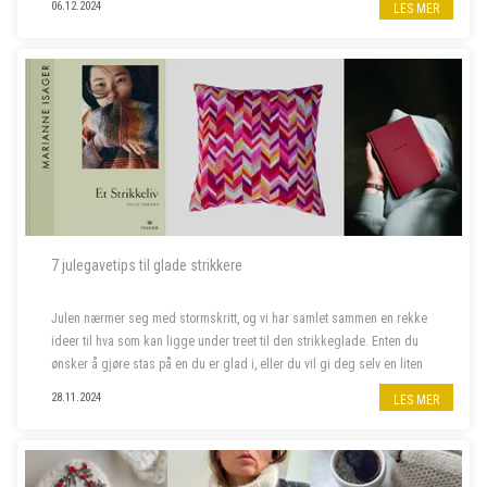
06.12.2024
LES MER
7 julegavetips til glade strikkere
Julen nærmer seg med stormskritt, og vi har samlet sammen en rekke
ideer til hva som kan ligge under treet til den strikkeglade. Enten du
ønsker å gjøre stas på en du er glad i, eller du vil gi deg selv en liten
julegave, har vi det du leter etter. Her finner du alt f...
28.11.2024
LES MER