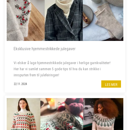
Eksklusive hjemmestrikkede julegaver
Vi elsker å lage hjemmestrikkede julegaver i herlige garnkvaliteter!
Her har vi samlet sammen 5 gode tips til hva du kan strikke i
innspurten frem til julefeiringen!
22.11.2024
LES MER