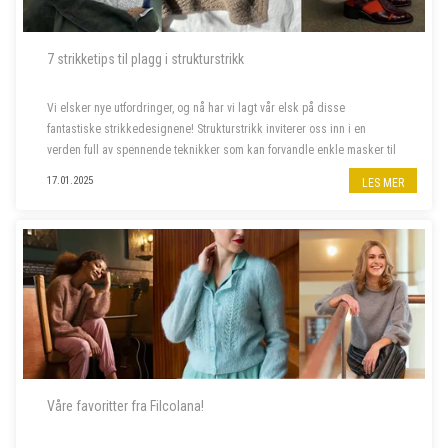
7 strikketips til plagg i strukturstrikk
Vi elsker nye utfordringer, og nå har vi lagt vår elsk på disse
fantastiske strikkedesignene! Strukturstrikk inviterer oss inn i en
verden full av spennende teknikker som kan forvandle enkle masker til
imponerende plagg. Dette er prosjektene som skal på våre pinner
17.01.2025
LES MER
frem...
Våre favoritter fra Filcolana!