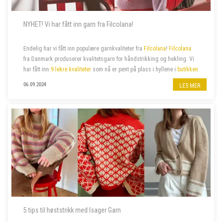
NYHET! Vi har fått inn garn fra Filcolana!
Endelig har vi fått inn populære garnkvaliteter fra
Filcolana
!
Filcolana
fra Danmark produserer kvalitetsgarn for håndstrikking og hekling. Vi
har fått inn
9 lekre kvaliteter
som nå er pent på plass i hyllene i
butikken
på jernbanestasjonen i Bergen
og i
n...
06.09.2024
LES MER
5 tips til høststrikk med Isager Garn