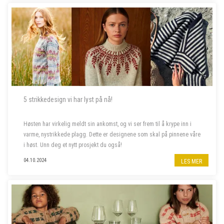
5 strikkedesign vi har lyst på nå!
Høsten har virkelig meldt sin ankomst, og vi ser frem til å krype inn i
varme, nystrikkede plagg. Dette er designene som skal på pinnene våre
i høst. Unn deg et nytt prosjekt du også!
04.10.2024
LES MER