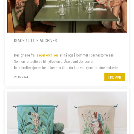
ISAGER LITTLE ARCHIVES
Designene fra
Isager Archives
er nå også kommet i barnestørrelser!
Som en fortsettelse til hyllesten til Åse Lund Jensen er
barnekolleksjonen helt i hennes ånd, da hun var kjent for sine elskede
gensere til barn. De fantes ofte også i voksenstørrelse, så...
25.09.2024
LES MER