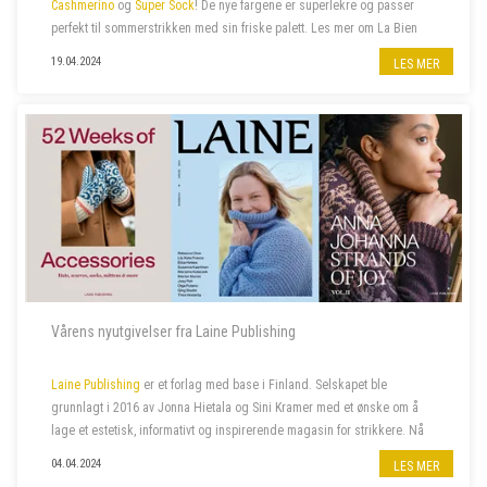
Cashmerino
og
Super Sock
! De nye fargene er superlekre og passer
perfekt til sommerstrikken med sin friske palett. Les mer om La Bien
Aimée
her
.
19.04.2024
LES MER
Vårens nyutgivelser fra Laine Publishing
Laine Publishing
er et forlag med base i Finland. Selskapet ble
grunnlagt i 2016 av Jonna Hietala og Sini Kramer med et ønske om å
lage et estetisk, informativt og inspirerende magasin for strikkere. Nå
har selskapet vokst til et av verdens mest anerkjente og kjære uavh...
04.04.2024
LES MER