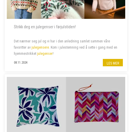
Strikk deg en julegenser i førjulstiden!
Det nærmer seg jul og vi har i den anledning samlet sammen våre
favoritter av
julegensere
. Kom i julestemning ved å sette i gang med en
hjemmestrikket
julegenser
!
08.11.2024
LES MER