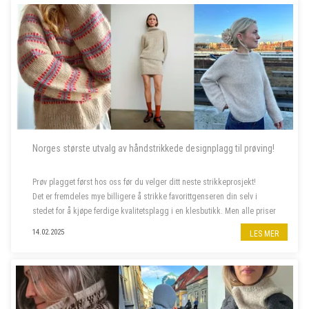
Norges største utvalg av håndstrikkede designplagg til prøving!
Prøv plagget først hos oss før du velger ditt neste strikkeprosjekt!
Det er fremdeles mye billigere å strikke favorittgenseren din selv i
stedet for å kjøpe ferdige kvalitetsplagg i en klesbutikk. Men alle priser
har steget siste året, og da er deilig å...
14.02.2025
LES MER