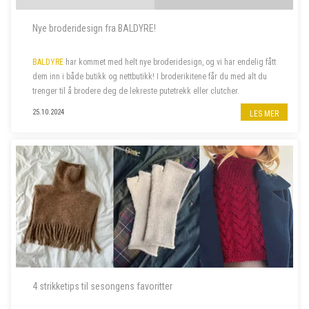
Nye broderidesign fra BALDYRE!
BALDYRE
har kommet med helt nye broderidesign, og vi har endelig fått
dem inn i både butikk og nettbutikk! I broderikitene får du med alt du
trenger til å brodere deg de lekreste putetrekk eller clutcher.
25.10.2024
LES MER
4 strikketips til sesongens favoritter