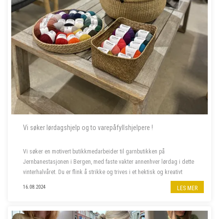
Vi søker lørdagshjelp og to varepåfyllshjelpere !
Vi søker en motivert butikkmedarbeider til garnbutikken på
Jernbanestasjonen i Bergen, med faste vakter annenhver lørdag i dette
vinterhalvåret. Du er flink å strikke og trives i et hektisk og kreativt
miljø, og bor fortrinnsvis i Bergen også i ferietid. ...
16.08.2024
LES MER