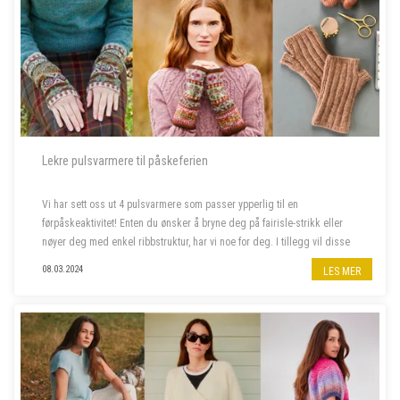
Lekre pulsvarmere til påskeferien
Vi har sett oss ut 4 pulsvarmere som passer ypperlig til en
førpåskeaktivitet! Enten du ønsker å bryne deg på fairisle-strikk eller
nøyer deg med enkel ribbstruktur, har vi noe for deg. I tillegg vil disse
pulsvarmerne holde fingrene varme mens luften ute enda ...
08.03.2024
LES MER