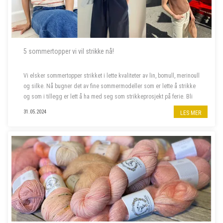
5 sommertopper vi vil strikke nå!
Vi elsker sommertopper strikket i lette kvaliteter av lin, bomull, merinoull
og silke. Nå bugner det av fine sommermodeller som er lette å strikke
og som i tillegg er lett å ha med seg som strikkeprosjekt på ferie. Bli
med oss å piffe opp sommergarderoben!
31.05.2024
LES MER