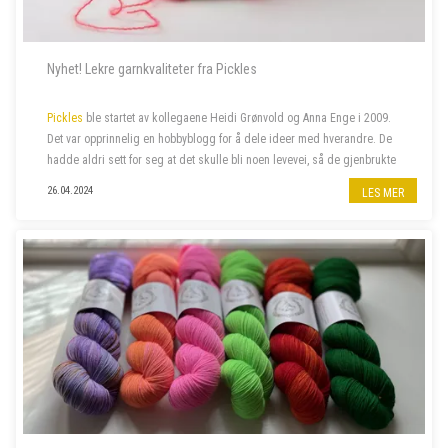
Nyhet! Lekre garnkvaliteter fra Pickles
Pickles
ble startet av kollegaene Heidi Grønvold og Anna Enge i 2009.
Det var opprinnelig en hobbyblogg for å dele ideer med hverandre. De
hadde aldri sett for seg at det skulle bli noen levevei, så de gjenbrukte
domenenavnet Heidi hadde liggende fra et annet prosjekt, nemlig
26.04.2024
LES MER
Pick...