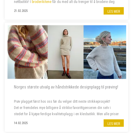
nettbutikk! I
broderikitene
får du med alt du trenger til å brodere deg
de lekreste putetrekk eller clutcher.
21.02.2025
LES MER
Norges største utvalg av håndstrikkede designplagg til prøving!
Prøv plagget først hos oss før du velger ditt neste strikkeprosjekt!
Det er fremdeles mye billigere å strikke favorittgenseren din selv i
stedet for å kjøpe ferdige kvalitetsplagg i en klesbutikk. Men alle priser
har steget siste året, og da er deilig å...
14.02.2025
LES MER