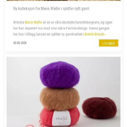
Ny kolleksjon fra Marie Wallin i splitter nytt garn!
Britiske
Marie Wallin
er en av våre absolutte favorittdesignere, og igjen
har hun imponert oss med sine vakre Fairisle-design. Denne gangen
har hun i tillegg lansert en splitter ny garnkvalitet i
British Breeds-
familien
:
British Breeds Aran
. Hennes siste
kolleksjon
ARAN
, er
03.05.2024
LES MER
proppfull av spenne...