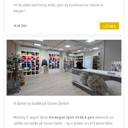
Vil du jobbe med herlig strikk, garn og kundeservice i hjertet av
Bergen?
Til garnbutikken vår i Bergen sentrum søker vi butikkmedarbeider i
24.04.2026
LES MER
80% stilling, samt to sommervikarer. Les mer om stillingene nedenfor.
- - - - -
Vi åpner ny butikk på Oasen Senter
Mandag 4. august åpner
Norwegian Spirit strikk & garn
dørene til sin
splitter nye butikk på Oasen Senter – og vi gleder oss til å ønske både