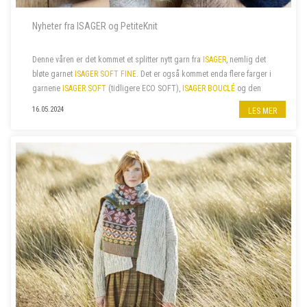
Nyheter fra ISAGER og PetiteKnit
Denne våren er det kommet et splitter nytt garn fra
ISAGER
, nemlig det
bløte garnet
ISAGER SOFT FINE
. Det er også kommet enda flere farger i
garnene
ISAGER SOFT
(tidligere ECO SOFT),
ISAGER BOUCLÉ
og den
fine bomullskvaliteten
ISAGER PALET
. I tillegg har vi nylig fått...
16.05.2024
LES MER