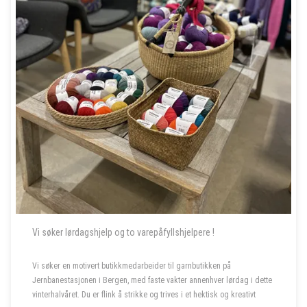
Vi søker lørdagshjelp og to varepåfyllshjelpere !
Vi søker en motivert butikkmedarbeider til garnbutikken på
Jernbanestasjonen i Bergen, med faste vakter annenhver lørdag i dette
vinterhalvåret. Du er flink å strikke og trives i et hektisk og kreativt