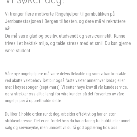
Vi trenger flere motiverte Ringehjelper til garnbutikken på
Jernbanestasjonen i Bergen til høsten, og dere må vi rekruttere
nå!
Du må være glad og positiv, utadvendt og serviceinnstilt. Kunne
trives i et hektisk miljø, og takle stress med et smil. Du kan gjerne
være student.
Våre nye ringehjelpere må være delvis fleksible og som vi kan kontakte
ved akutte vaktbehov. Det blir også faste vakter annenhver lørdag eller
mer, i høysesongen (sept-mars). Vi setter høye krav til vår kundeservice,
og vi strekker oss alltid langt for våre kunder, så det forventes av våre
ringehjelper å opprettholde dette.
Du liker å holde orden rundt deg, arbeider effektivt og har en stor
strikkeinteresse. Det er en fordel hvis du har erfaring fra butikk eller annet
salg og serviceyrke, men uansett vil du få god opplæring hos oss.