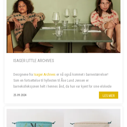
ISAGER LITTLE ARCHIVES
Designene fra
Isager Archives
er nå også kommet i barnestørrelser!
Som en fortsettelse til hyllesten til Åse Lund Jensen er
barnekolleksjonen helt i hennes ånd, da hun var kjent for sine elskede
gensere til barn. De fantes ofte også i voksenstørrelse, så...
25.09.2024
LES MER