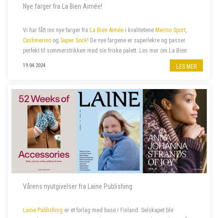
Nye farger fra La Bien Aimée!
Vi har fått inn nye farger fra
La Bien Aimée
i kvalitetene
Merino Sport
,
Cashmerino
og
Super Sock
! De nye fargene er superlekre og passer
perfekt til sommerstrikken med sin friske palett. Les mer om La Bien
Aimée
her
.
19.04.2024
LES MER
Vårens nyutgivelser fra Laine Publishing
Laine Publishing
er et forlag med base i Finland. Selskapet ble