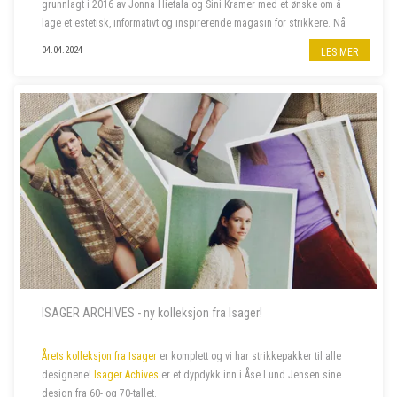
grunnlagt i 2016 av Jonna Hietala og Sini Kramer med et ønske om å
lage et estetisk, informativt og inspirerende magasin for strikkere. Nå
har selskapet vokst til et av verdens mest anerkjente og kjære uavh...
04.04.2024
LES MER
ISAGER ARCHIVES - ny kolleksjon fra Isager!
Årets kolleksjon fra Isager
er komplett og vi har strikkepakker til alle
designene!
Isager Achives
er et dypdykk inn i Åse Lund Jensen sine
design fra 60- og 70-tallet.