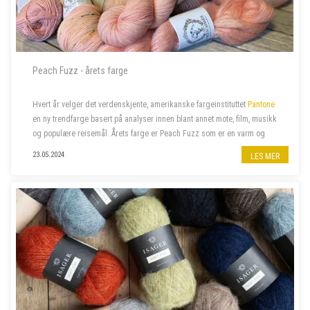
Peach Fuzz - årets farge
Hvert år velger det verdenskjente, amerikanske fargeinstituttet
Pantone
en ny trendfarge basert på analyser innen blant annet mote, film, musikk
og populære reisemål. Årets farge er Peach Fuzz som er en varm og
velkommen farge som beriker sinn, kropp og sjel. Naturligvi...
23.05.2024
LES MER