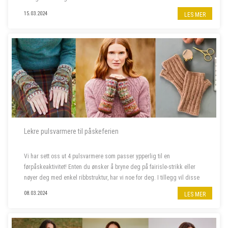
15.03.2024
LES MER
Lekre pulsvarmere til påskeferien
Vi har sett oss ut 4 pulsvarmere som passer ypperlig til en
førpåskeaktivitet! Enten du ønsker å bryne deg på fairisle-strikk eller
nøyer deg med enkel ribbstruktur, har vi noe for deg. I tillegg vil disse
pulsvarmerne holde fingrene varme mens luften ute enda ...
08.03.2024
LES MER