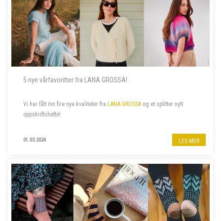
5 nye vårfavoritter fra LANA GROSSA!
Vi har fått inn fire nye kvaliteter fra
LANA GROSSA
og et splitter nytt
oppskriftshefte!
01.03.2024
LES MER