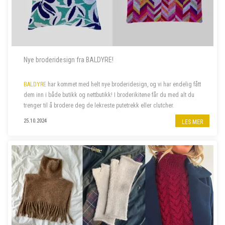
Nye broderidesign fra BALDYRE!
BALDYRE
har kommet med helt nye broderidesign, og vi har endelig fått
dem inn i både butikk og nettbutikk! I broderikitene får du med alt du
trenger til å brodere deg de lekreste putetrekk eller clutcher.
25.10.2024
LES MER