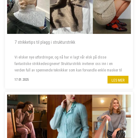
7 strikketips til plagg i strukturstrikk
Vi elsker nye utfordringer, og nå har vi lagt vår elsk på disse
fantastiske strikkedesignene! Strukturstrikk inviterer oss inn i en
verden full av spennende teknikker som kan forvandle enkle masker til
imponerende plagg. Dette er prosjektene som skal på våre pinner
17.01.2025
LES MER
frem...