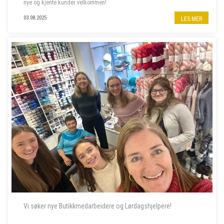
nye og kjente kunder velkommen!
Følg oss på insta
@norwegian.spirit.oasen
03.08.2025
LES MER
Vi søker nye Butikkmedarbeidere og Lørdagshjelpere!