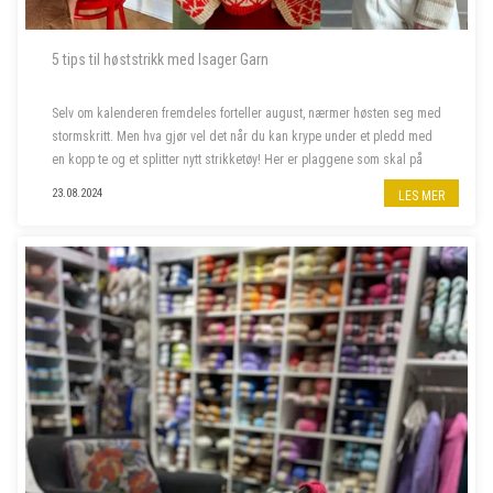
5 tips til høststrikk med Isager Garn
Selv om kalenderen fremdeles forteller august, nærmer høsten seg med
stormskritt. Men hva gjør vel det når du kan krype under et pledd med
en kopp te og et splitter nytt strikketøy! Her er plaggene som skal på
våre pinner denne høsten.
23.08.2024
LES MER