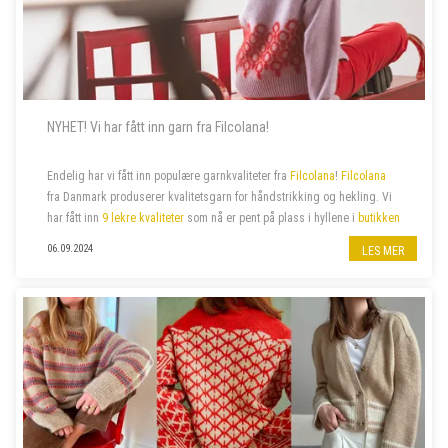
NYHET! Vi har fått inn garn fra Filcolana!
Endelig har vi fått inn populære garnkvaliteter fra
Filcolana
!
Filcolana
fra Danmark produserer kvalitetsgarn for håndstrikking og hekling. Vi
har fått inn
9 lekre kvaliteter
som nå er pent på plass i hyllene i
butikken
på jernbanestasjonen i Bergen
og i
n...
06.09.2024
LES MER