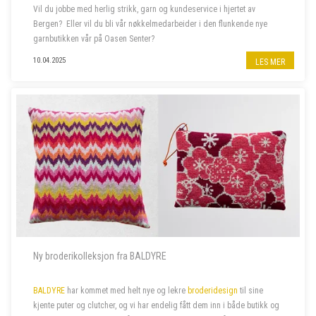
Vil du jobbe med herlig strikk, garn og kundeservice i hjertet av
Bergen? Eller vil du bli vår nøkkelmedarbeider i den flunkende nye
garnbutikken vår på Oasen Senter?
10.04.2025
LES MER
Vi søker to nye butikkmedarbeidere i 100 % stilling, og lørdagshjelp til
garnbutikken vå...
Ny broderikolleksjon fra BALDYRE
BALDYRE
har kommet med helt nye og lekre
broderidesign
til sine
kjente puter og clutcher, og vi har endelig fått dem inn i både butikk og