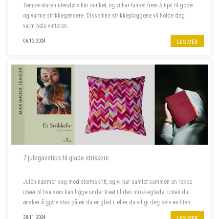
Temperaturen utendørs har sunket, og vi har funnet frem 5 tips til gode
og varme strikkegensere. Disse fine strikkeplaggene vil holde deg
varm hele vinteren.
06.12.2024
LES MER
7 julegavetips til glade strikkere
Julen nærmer seg med stormskritt, og vi har samlet sammen en rekke
ideer til hva som kan ligge under treet til den strikkeglade. Enten du
ønsker å gjøre stas på en du er glad i, eller du vil gi deg selv en liten
julegave, har vi det du leter etter. Her finner du alt f...
28.11.2024
LES MER