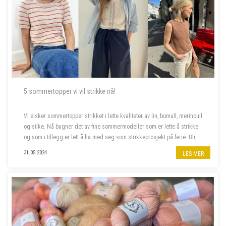
5 sommertopper vi vil strikke nå!
Vi elsker sommertopper strikket i lette kvaliteter av lin, bomull, merinoull
og silke. Nå bugner det av fine sommermodeller som er lette å strikke
og som i tillegg er lett å ha med seg som strikkeprosjekt på ferie. Bli
med oss å piffe opp sommergarderoben!
31.05.2024
LES MER