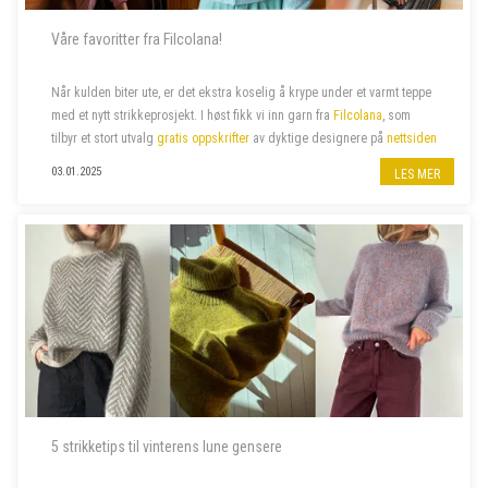
Våre favoritter fra Filcolana!
Når kulden biter ute, er det ekstra koselig å krype under et varmt teppe
med et nytt strikkeprosjekt.
I høst fikk vi inn garn fra
Filcolana
, som
tilbyr et stort utvalg
gratis oppskrifter
av dyktige designere
på
nettsiden
sin. Vi har valgt ut noen av våre favoritter –...
03.01.2025
LES MER
5 strikketips til vinterens lune gensere