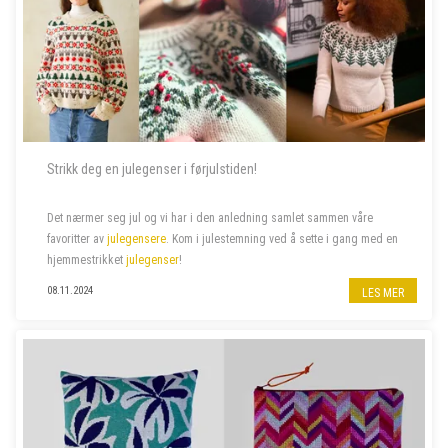
Strikk deg en julegenser i førjulstiden!
Det nærmer seg jul og vi har i den anledning samlet sammen våre
favoritter av
julegensere
. Kom i julestemning ved å sette i gang med en
hjemmestrikket
julegenser
!
08.11.2024
LES MER