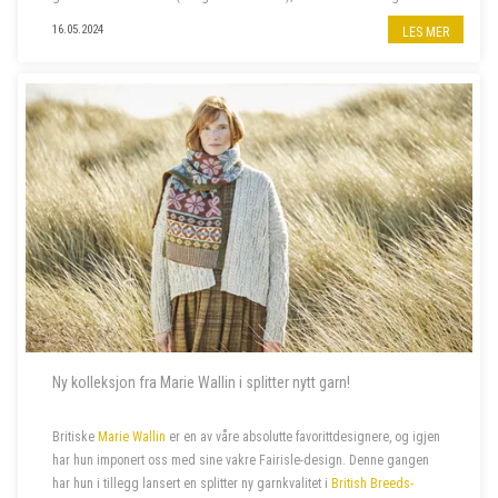
fine bomullskvaliteten
ISAGER PALET
. I tillegg har vi nylig fått...
16.05.2024
LES MER
Ny kolleksjon fra Marie Wallin i splitter nytt garn!
Britiske
Marie Wallin
er en av våre absolutte favorittdesignere, og igjen
har hun imponert oss med sine vakre Fairisle-design. Denne gangen
har hun i tillegg lansert en splitter ny garnkvalitet i
British Breeds-