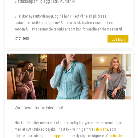
7 strikketips til plagg i strukturstrikk
Vi elsker nye utfordringer, og nå har vi lagt vår elsk på disse
fantastiske strikkedesignene! Strukturstrikk inviterer oss inn i en
verden full av spennende teknikker som kan forvandle enkle masker til
imponerende plagg. Dette er prosjektene som skal på våre pinner
17.01.2025
LES MER
frem...
Våre favoritter fra Filcolana!
Når kulden biter ute, er det ekstra koselig å krype under et varmt teppe
med et nytt strikkeprosjekt.
I høst fikk vi inn garn fra
Filcolana
, som
tilbyr et stort utvalg
gratis oppskrifter
av dyktige designere
på
nettsiden