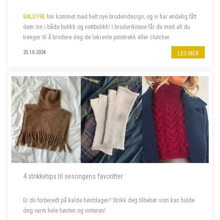
BALDYRE
har kommet med helt nye broderidesign, og vi har endelig fått
dem inn i både butikk og nettbutikk! I broderikitene får du med alt du
trenger til å brodere deg de lekreste putetrekk eller clutcher.
25.10.2024
LES MER
4 strikketips til sesongens favoritter
Er du forberedt på kalde høstdager? Strikk deg tilbehør som kan holde
deg varm hele høsten og vinteren!