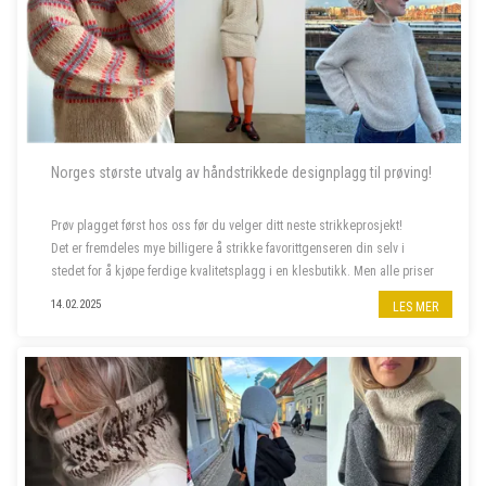
Norges største utvalg av håndstrikkede designplagg til prøving!
Prøv plagget først hos oss før du velger ditt neste strikkeprosjekt!
Det er fremdeles mye billigere å strikke favorittgenseren din selv i
stedet for å kjøpe ferdige kvalitetsplagg i en klesbutikk. Men alle priser
har steget siste året, og da er deilig å...
14.02.2025
LES MER