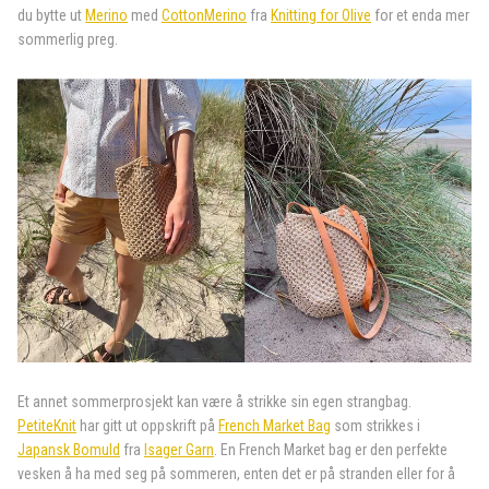
du bytte ut
Merino
med
CottonMerino
fra
Knitting for Olive
for et enda mer
sommerlig preg.
Et annet sommerprosjekt kan være å strikke sin egen strangbag.
PetiteKnit
har gitt ut oppskrift på
French Market Bag
som strikkes i
Japansk Bomuld
fra
Isager Garn
. En French Market bag er den perfekte
vesken å ha med seg på sommeren, enten det er på stranden eller for å