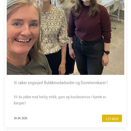
Vi søker engasjert Butikkmedarbeider og Sommervikarer !
Vil du jobbe med herlig strikk, garn og kundeservice i hjertet av
Bergen?
Til garnbutikken vår i Bergen sentrum søker vi butikkmedarbeider i
24.04.2026
LES MER
80% stilling, samt to sommervikarer. Les mer om stillingene nedenfor.