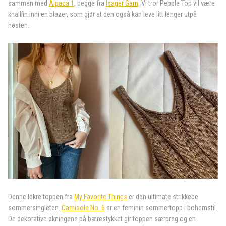
sammen med
Alpaca 1
, begge fra
Isager Garn
. Vi tror Pepple Top vil være
knallfin inni en blazer, som gjør at den også kan leve litt lenger utpå
høsten.
Denne lekre toppen fra
My Favorite Things
er den ultimate strikkede
sommersingleten.
Camisole No. 6
er en feminin sommertopp i bohemstil.
De dekorative økningene på bærestykket gir toppen særpreg og en