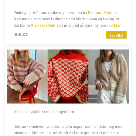
Endelig har vi fått inn populære garnkvaliteter fra
Filcolana
!
Filcolana
fra Danmark produserer kvalitetsgarn for håndstrikking og hekling. Vi
har fått inn
9 lekre kvaliteter
som nå er pent på plass i hyllene i
butikken
på jernbanestasjonen i Bergen
og i
n...
06.09.2024
LES MER
5 tips til høststrikk med Isager Garn
Selv om kalenderen fremdeles forteller august, nærmer høsten seg med
stormskritt. Men hva gjør vel det når du kan krype under et pledd med