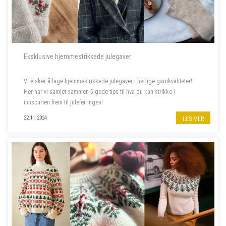
Eksklusive hjemmestrikkede julegaver
Vi elsker å lage hjemmestrikkede julegaver i herlige garnkvaliteter!
Her har vi samlet sammen 5 gode tips til hva du kan strikke i
innspurten frem til julefeiringen!
22.11.2024
LES MER