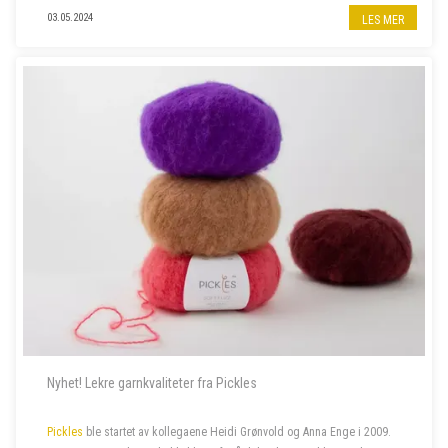
familien
:
British Breeds Aran
. Hennes siste
kolleksjon
ARAN
, er
03.05.2024
LES MER
proppfull av spenne...
Nyhet! Lekre garnkvaliteter fra Pickles
Pickles
ble startet av kollegaene Heidi Grønvold og Anna Enge i 2009.