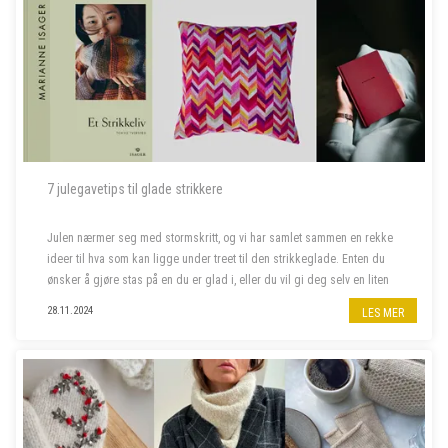
7 julegavetips til glade strikkere
Julen nærmer seg med stormskritt, og vi har samlet sammen en rekke
ideer til hva som kan ligge under treet til den strikkeglade. Enten du
ønsker å gjøre stas på en du er glad i, eller du vil gi deg selv en liten
julegave, har vi det du leter etter. Her finner du alt f...
28.11.2024
LES MER