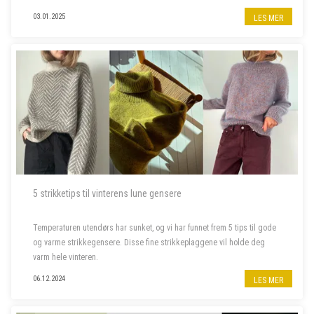
sin. Vi har valgt ut noen av våre favoritter –...
03.01.2025
LES MER
5 strikketips til vinterens lune gensere
Temperaturen utendørs har sunket, og vi har funnet frem 5 tips til gode
og varme strikkegensere. Disse fine strikkeplaggene vil holde deg
varm hele vinteren.
06.12.2024
LES MER