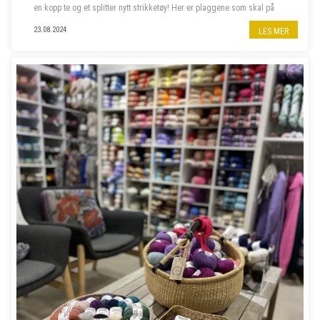
en kopp te og et splitter nytt strikketøy! Her er plaggene som skal på
våre pinner denne høsten.
23.08.2024
LES MER