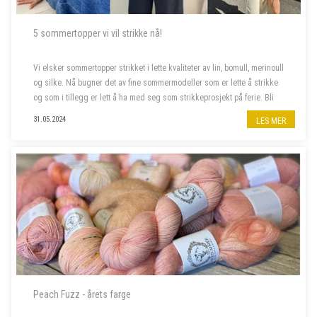
5 sommertopper vi vil strikke nå!
Vi elsker sommertopper strikket i lette kvaliteter av lin, bomull, merinoull
og silke. Nå bugner det av fine sommermodeller som er lette å strikke
og som i tillegg er lett å ha med seg som strikkeprosjekt på ferie. Bli
med oss å piffe opp sommergarderoben!
31.05.2024
LES MER
Peach Fuzz - årets farge