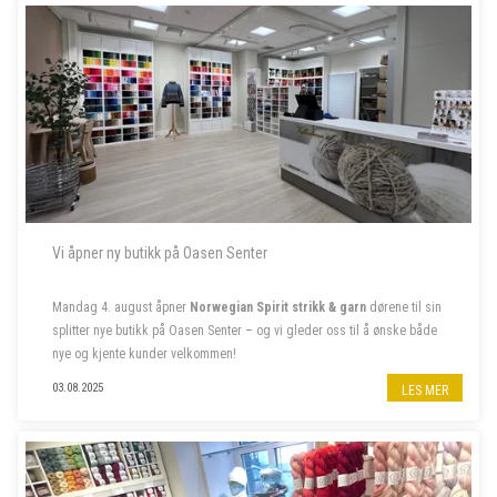
- - - - -
Vi åpner ny butikk på Oasen Senter
Mandag 4. august åpner
Norwegian Spirit strikk & garn
dørene til sin
splitter nye butikk på Oasen Senter – og vi gleder oss til å ønske både
nye og kjente kunder velkommen!
Følg oss på insta
@norwegian.spirit.oasen
03.08.2025
LES MER