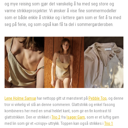
og mye reising som gjør det vanskelig å ha med seg store og
varme strikkeprosjekter. Vi ønsker å vise fine sommermodeller
som er både enkle å strikke og i lettere garn som er fint å ta med
seg på ferie, og som også kan få ta del i sommergarderoben.
Lene Holme Samsø
har nettopp gitt ut mønsteret på
Pebble Top
, og denne
tror vi virkelig vil slå an denne sommeren. Glattstrikk og enkel fasong
kombineres her med en smal heklet kant, som gir en fin kontrast til
glattstrikken. Den er strikket i
Trio 2
fra
Isager Garn
, som er et luftig garn
med lin som gir et «crispy» uttrykk. Toppen kan også strikkes i
Trio 1