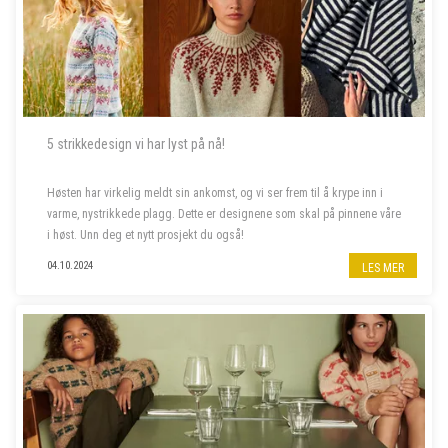
5 strikkedesign vi har lyst på nå!
Høsten har virkelig meldt sin ankomst, og vi ser frem til å krype inn i
varme, nystrikkede plagg. Dette er designene som skal på pinnene våre
i høst. Unn deg et nytt prosjekt du også!
04.10.2024
LES MER