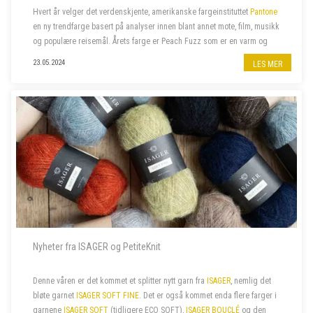
Hvert år velger det verdenskjente, amerikanske fargeinstituttet
Pantone
en ny trendfarge basert på analyser innen blant annet mote, film, musikk
og populære reisemål. Årets farge er Peach Fuzz som er en varm og
velkommen farge som beriker sinn, kropp og sjel. Naturligvi...
23.05.2024
LES MER
Nyheter fra ISAGER og PetiteKnit
Denne våren er det kommet et splitter nytt garn fra
ISAGER
, nemlig det
bløte garnet
ISAGER SOFT FINE
. Det er også kommet enda flere farger i
garnene
ISAGER SOFT
(tidligere ECO SOFT),
ISAGER BOUCLÉ
og den