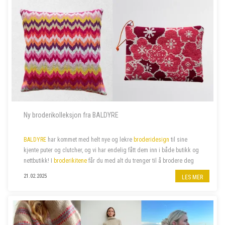
Ny broderikolleksjon fra BALDYRE
BALDYRE
har kommet med helt nye og lekre
broderidesign
til sine
kjente puter og clutcher, og vi har endelig fått dem inn i både butikk og
nettbutikk! I
broderikitene
får du med alt du trenger til å brodere deg
de lekreste putetrekk eller clutcher.
21.02.2025
LES MER