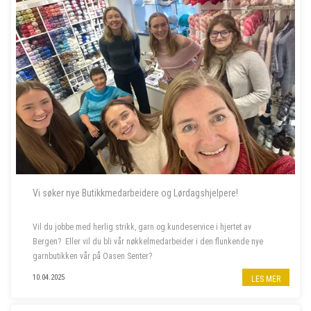
Vi søker nye Butikkmedarbeidere og Lørdagshjelpere!
Vil du jobbe med herlig strikk, garn og kundeservice i hjertet av
Bergen? Eller vil du bli vår nøkkelmedarbeider i den flunkende nye
garnbutikken vår på Oasen Senter?
10.04.2025
LES MER
Vi søker to nye butikkmedarbeidere i 100 % stilling, og lørdagshjelp til
garnbutikken vå...