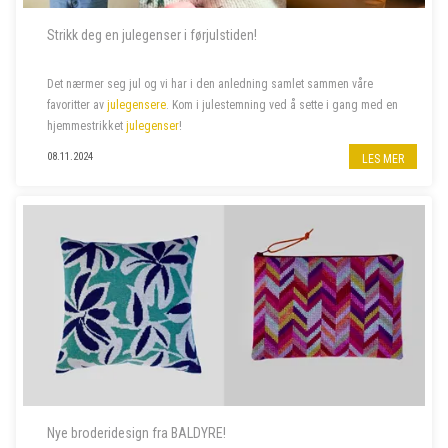
Strikk deg en julegenser i førjulstiden!
Det nærmer seg jul og vi har i den anledning samlet sammen våre
favoritter av
julegensere
. Kom i julestemning ved å sette i gang med en
hjemmestrikket
julegenser
!
08.11.2024
LES MER
Nye broderidesign fra BALDYRE!