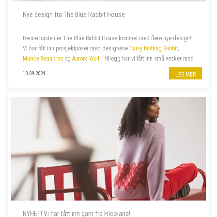
Nye design fra The Blue Rabbit House
Denne høsten er The Blue Rabbit House kommet med flere nye design!
Vi har fått inn prosjektposer med designene
Daisy Knitting Rabbit
,
Murray Seahorse
og
Aurora Wolf
. I tillegg har vi fått inn små vesker med
glidelås med samme design.
13.09.2024
LES MER
NYHET! Vi har fått inn garn fra Filcolana!