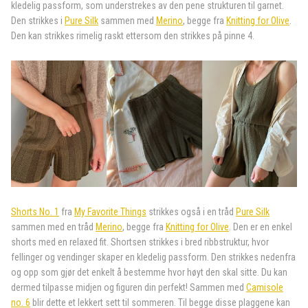
kledelig passform, som understrekes av den pene strukturen til garnet.
Den strikkes i
Pure Silk
sammen med
Merino
, begge fra
Knitting for Olive
.
Den kan strikkes rimelig raskt ettersom den strikkes på pinne 4.
Shorts No. 1
fra
My Favorite Things
strikkes også i en tråd
Pure Silk
sammen med en tråd
Merino
, begge fra
Knitting for Olive
. Den er en enkel
shorts med en relaxed fit. Shortsen strikkes i bred ribbstruktur, hvor
fellinger og vendinger skaper en kledelig passform. Den strikkes nedenfra
og opp som gjør det enkelt å bestemme hvor høyt den skal sitte. Du kan
dermed tilpasse midjen og figuren din perfekt! Sammen med
Camisole
no. 6
blir dette et lekkert sett til sommeren. Til begge disse plaggene kan