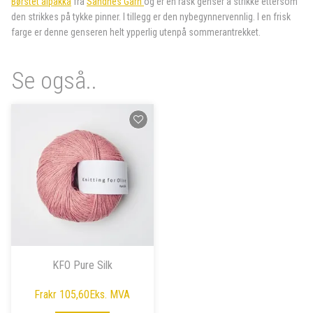
Børstet alpakka
fra
Sandnes Garn
og er en rask genser å strikke ettersom
den strikkes på tykke pinner. I tillegg er den nybegynnervennlig. I en frisk
farge er denne genseren helt ypperlig utenpå sommerantrekket.
Se også..
KFO Pure Silk
Fra
kr 105,60
Eks. MVA