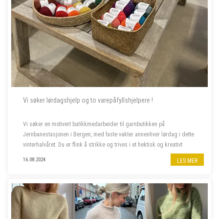
Vi søker lørdagshjelp og to varepåfyllshjelpere !
Vi søker en motivert butikkmedarbeider til garnbutikken på
Jernbanestasjonen i Bergen, med faste vakter annenhver lørdag i dette
vinterhalvåret. Du er flink å strikke og trives i et hektisk og kreativt
miljø, og bor fortrinnsvis i Bergen også i ferietid. ...
16.08.2024
LES MER