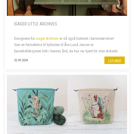
ISAGER LITTLE ARCHIVES
Designene fra
Isager Archives
er nå også kommet i barnestørrelser!
Som en fortsettelse til hyllesten til Åse Lund Jensen er
barnekolleksjonen helt i hennes ånd, da hun var kjent for sine elskede
gensere til barn. De fantes ofte også i voksenstørrelse, så...
25.09.2024
LES MER