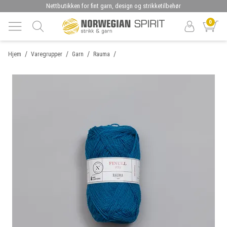
Nettbutikken for fint garn, design og strikketilbehør
0
/
/
/
/
Hjem
Varegrupper
Garn
Rauma