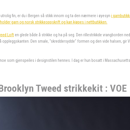
utrolig fin, er du i Bergen så stikk innom og ta den nærmere i øyesyn
i garnbutik
eholder garn og norsk strikkeoppskrift og kan kjøpes i nettbutikken.
eed Loft
en glede både å strikke og ha på seg. Den rillestrikkde vrangborden ne
e på oppleggskanten. Den smale, "skreddersydde" formen og den vide halsen, gir 
oe som gjenspeiles i designstilen hennes. I dag er hun bosatt i Massachusett
Brooklyn Tweed strikkekit : VOE