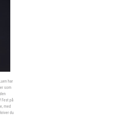
Luen har
ter som
 den
i! Fest på
ne, med
kriver du