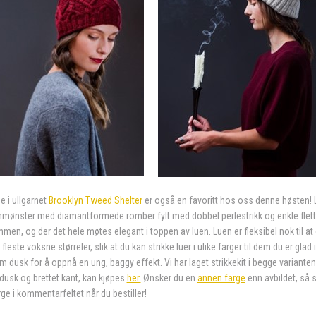
e i ullgarnet
Brooklyn Tweed Shelter
er også en favoritt hos oss denne høsten! 
ranmønster med diamantformede romber fylt med dobbel perlestrikk og enkle flet
men, og der det hele møtes elegant i toppen av luen. Luen er fleksibel nok til at
fleste voksne størreler, slik at du kan strikke luer i ulike farger til dem du er glad 
dusk for å oppnå en ung, baggy effekt. Vi har laget strikkekit i begge variante
 dusk og brettet kant, kan kjøpes
her.
Ønsker du en
annen farge
enn avbildet, så s
ge i kommentarfeltet når du bestiller!