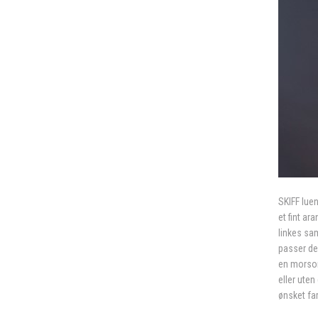
SKIFF luen
et fint a
linkes sam
passer de 
en morsom 
eller uten
ønsket far