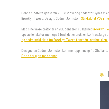
Denne rundfelte genseren VOE vist over og nedenfor synes vi er 
Brooklyn Tweed. Design: Gudrun Johnston.
Strikkekitet VOE inn
Med sine vakre gråtoner er VOE genseren i ullgarnet
Brooklyn Tw
spesielle tekstur, men også fordi det er brukt en kontrastfarg
og andre strikkekits fra Brooklyn Tweed finner du i nettbutikken.
Designeren Gudrun Johnston kommer opprinnelig fra Shetland, n
Flood har gjort med henne
.