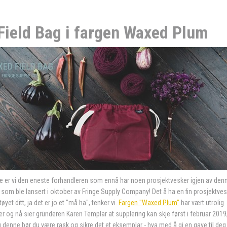
Field Bag i fargen Waxed Plum
e er vi den eneste forhandleren som ennå har noen prosjektvesker igjen av den
 som ble lansert i oktober av Fringe Supply Company! Det å ha en fin prosjektvesk
tøyet ditt, ja det er jo et "må ha", tenker vi.
Fargen "Waxed Plum"
har vært utrolig
r og nå sier gründeren Karen Templar at supplering kan skje først i februar 2019
u denne bør du være rask og sikre det et eksemplar - hva med å gi en gave til deg s