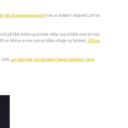
ken vår på jernbanestasjonen
! Den er strikket i ullgarnet Loft fra
derst på både bolen og ermene skiller seg ut både med sin noe
VOE en følelse av noe som er både vintage og feminint.
VOE lue
s, USA.
Les intervjuet som Brooklyn Tweed gründeren Jared