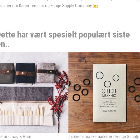
 Les mer om Karen Templar og Fringe Supply Company
her
.
ette har vært spesielt populært siste
en..
-etui - Twig & Horn
Lukkede maskemarkører - Fringe Supply