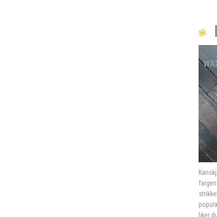
Kanskj
fargen
strikke
populæ
liker d