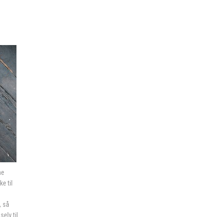
ne
e til
, så
elv til