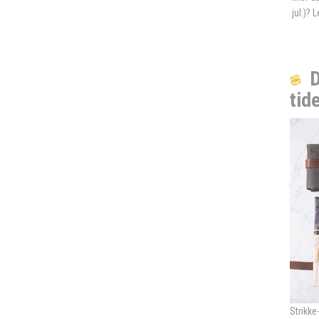
jul:)?
D
tid
Strikke