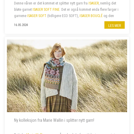
Denne våren er det kommet et splitter nytt garn fra
ISAGER
, nemlig det
bløte garnet
ISAGER SOFT FINE
. Det er også kommet enda flere farger i
garnene
ISAGER SOFT
(tidligere ECO SOFT),
ISAGER BOUCLÉ
og den
fine bomullskvaliteten
ISAGER PALET
. I tillegg har vi nylig fått...
16.05.2024
LES MER
Ny kolleksjon fra Marie Wallin i splitter nytt garn!