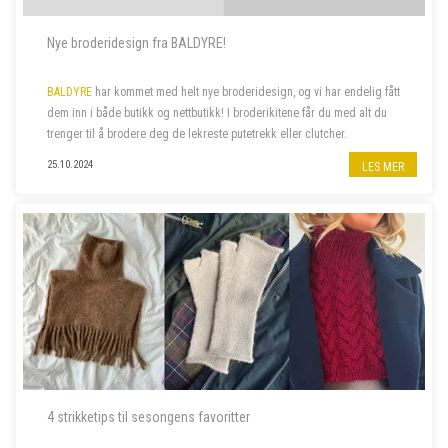
Nye broderidesign fra BALDYRE!
BALDYRE
har kommet med helt nye broderidesign, og vi har endelig fått
dem inn i både butikk og nettbutikk! I broderikitene får du med alt du
trenger til å brodere deg de lekreste putetrekk eller clutcher.
25.10.2024
LES MER
4 strikketips til sesongens favoritter