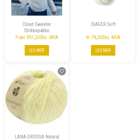
Cloud Sweater
ISAGER Soft
Strikkepakke
Fra
kr 951,20
Eks. MVA
kr 79,20
Eks. MVA
LES MER
LES MER
LANA GROSSA Natural