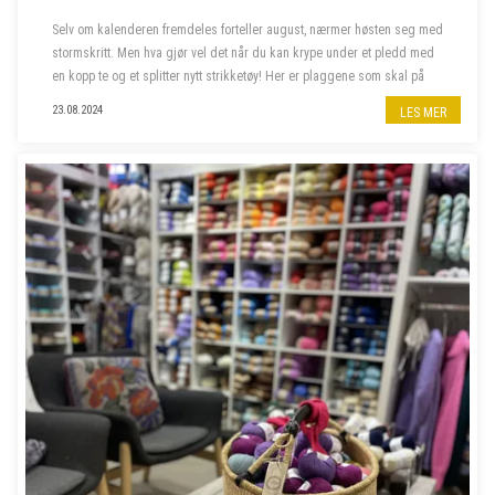
Selv om kalenderen fremdeles forteller august, nærmer høsten seg med
stormskritt. Men hva gjør vel det når du kan krype under et pledd med
en kopp te og et splitter nytt strikketøy! Her er plaggene som skal på
våre pinner denne høsten.
23.08.2024
LES MER