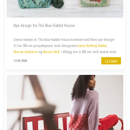
Nye design fra The Blue Rabbit House
Denne høsten er The Blue Rabbit House kommet med flere nye design!
Vi har fått inn prosjektposer med designene
Daisy Knitting Rabbit
,
Murray Seahorse
og
Aurora Wolf
. I tillegg har vi fått inn små vesker med
glidelås med samme design.
13.09.2024
LES MER