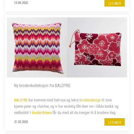
10.04.2025
LES MER
Vi søker to nye butikkmedarbeidere i 100 % stilling, og lørdagshjelp til
garnbutikken vå...
Ny broderikolleksjon fra BALDYRE
BALDYRE
har kommet med helt nye og lekre
broderidesign
til sine
kjente puter og clutcher, og vi har endelig fått dem inn i både butikk og
nettbutikk! I
broderikitene
får du med alt du trenger til å brodere deg
de lekreste putetrekk eller clutcher.
21.02.2025
LES MER