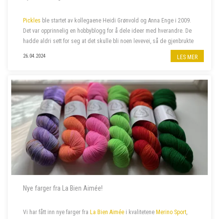
Pickles
ble startet av kollegaene Heidi Grønvold og Anna Enge i 2009.
Det var opprinnelig en hobbyblogg for å dele ideer med hverandre. De
hadde aldri sett for seg at det skulle bli noen levevei, så de gjenbrukte
domenenavnet Heidi hadde liggende fra et annet prosjekt, nemlig
26.04.2024
LES MER
Pick...
Nye farger fra La Bien Aimée!
Vi har fått inn nye farger fra
La Bien Aimée
i kvalitetene
Merino Sport
,