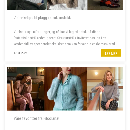
7 strikketips til plagg i strukturstrikk
Vi elsker nye utfordringer, og nå har vi lagt vår elsk på disse
fantastiske strikkedesignene! Strukturstrikk inviterer oss inn i en
verden full av spennende teknikker som kan forvandle enkle masker til
imponerende plagg. Dette er prosjektene som skal på våre pinner
17.01.2025
LES MER
frem...
Våre favoritter fra Filcolana!