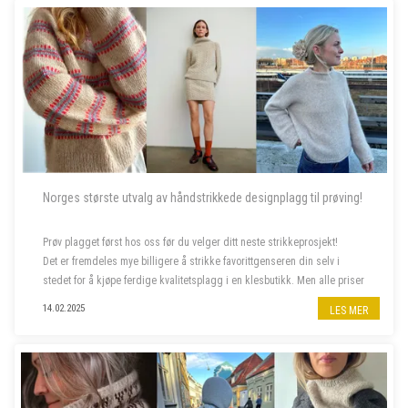
Norges største utvalg av håndstrikkede designplagg til prøving!
Prøv plagget først hos oss før du velger ditt neste strikkeprosjekt!
Det er fremdeles mye billigere å strikke favorittgenseren din selv i
stedet for å kjøpe ferdige kvalitetsplagg i en klesbutikk. Men alle priser
har steget siste året, og da er deilig å...
14.02.2025
LES MER