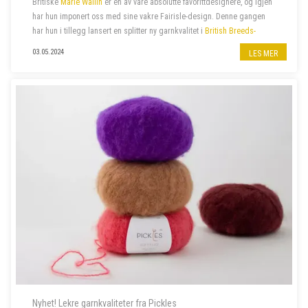
Britiske
Marie Wallin
er en av våre absolutte favorittdesignere, og igjen
har hun imponert oss med sine vakre Fairisle-design. Denne gangen
har hun i tillegg lansert en splitter ny garnkvalitet i
British Breeds-
familien
:
British Breeds Aran
. Hennes siste
kolleksjon
ARAN
, er
03.05.2024
LES MER
proppfull av spenne...
Nyhet! Lekre garnkvaliteter fra Pickles