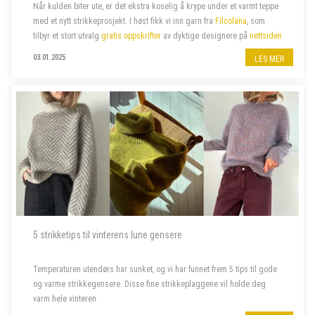
Når kulden biter ute, er det ekstra koselig å krype under et varmt teppe
med et nytt strikkeprosjekt.
I høst fikk vi inn garn fra
Filcolana
, som
tilbyr et stort utvalg
gratis oppskrifter
av dyktige designere
på
nettsiden
sin. Vi har valgt ut noen av våre favoritter –...
03.01.2025
LES MER
5 strikketips til vinterens lune gensere
Temperaturen utendørs har sunket, og vi har funnet frem 5 tips til gode
og varme strikkegensere. Disse fine strikkeplaggene vil holde deg
varm hele vinteren.