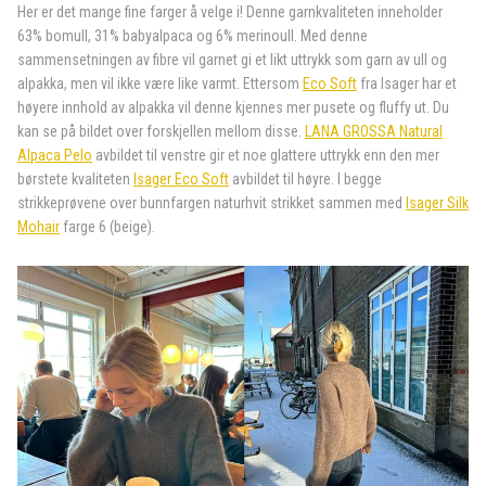
Her er det mange fine farger å velge i! Denne garnkvaliteten inneholder
63% bomull, 31% babyalpaca og 6% merinoull. Med denne
sammensetningen av fibre vil garnet gi et likt uttrykk som garn av ull og
alpakka, men vil ikke være like varmt. Ettersom
Eco Soft
fra Isager har et
høyere innhold av alpakka vil denne kjennes mer pusete og fluffy ut. Du
kan se på bildet over forskjellen mellom disse.
LANA GROSSA Natural
Alpaca Pelo
avbildet til venstre gir et noe glattere uttrykk enn den mer
børstete kvaliteten
Isager Eco Soft
avbildet til høyre. I begge
strikkeprøvene over bunnfargen naturhvit strikket sammen med
Isager Silk
Mohair
farge 6 (beige).