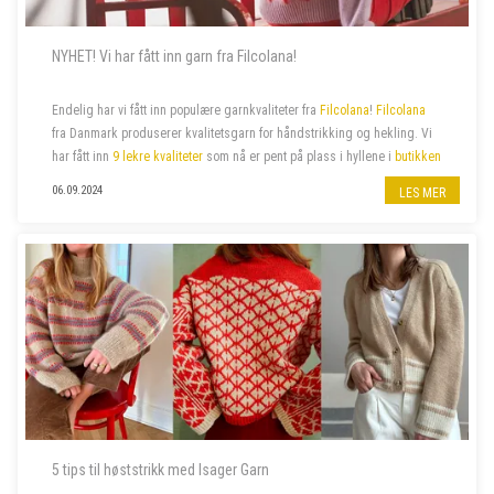
NYHET! Vi har fått inn garn fra Filcolana!
Endelig har vi fått inn populære garnkvaliteter fra
Filcolana
!
Filcolana
fra Danmark produserer kvalitetsgarn for håndstrikking og hekling. Vi
har fått inn
9 lekre kvaliteter
som nå er pent på plass i hyllene i
butikken
på jernbanestasjonen i Bergen
og i
n...
06.09.2024
LES MER
5 tips til høststrikk med Isager Garn