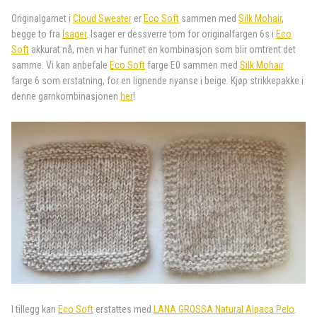
Originalgarnet i
Cloud Sweater
er
Eco Soft
sammen med
Silk Mohair
,
begge to fra
Isager
. Isager er dessverre tom for originalfargen 6s i
Eco
Soft
akkurat nå, men vi har funnet en kombinasjon som blir omtrent det
samme. Vi kan anbefale
Eco Soft
farge E0 sammen med
Silk Mohair
farge 6 som erstatning, for en lignende nyanse i beige. Kjøp strikkepakke i
denne garnkombinasjonen
her
!
I tillegg kan
Eco Soft
erstattes med
LANA GROSSA Natural Alpaca Pelo
.