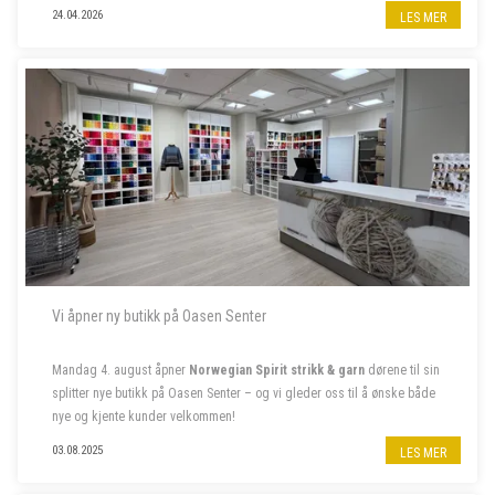
Til garnbutikken vår i Bergen sentrum søker vi butikkmedarbeider i
24.04.2026
LES MER
80% stilling, samt to sommervikarer. Les mer om stillingene nedenfor.
- - - - -
Vi åpner ny butikk på Oasen Senter
Mandag 4. august åpner
Norwegian Spirit strikk & garn
dørene til sin
splitter nye butikk på Oasen Senter – og vi gleder oss til å ønske både
nye og kjente kunder velkommen!
Følg oss på insta
@norwegian.spirit.oasen
03.08.2025
LES MER