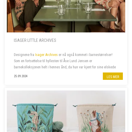
ISAGER LITTLE ARCHIVES
Designene fra
Isager Archives
er nå også kommet i barnestørrelser!
Som en fortsettelse til hyllesten til Åse Lund Jensen er
barnekolleksjonen helt i hennes ånd, da hun var kjent for sine elskede
gensere til barn. De fantes ofte også i voksenstørrelse, så...
25.09.2024
LES MER