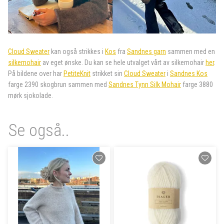
Cloud Sweater
kan også strikkes i
Kos
fra
Sandnes garn
sammen med en
silkemohair
av eget ønske. Du kan se hele utvalget vårt av silkemohair
her
.
På bildene over har
PetiteKnit
strikket sin
Cloud Sweater
i
Sandnes Kos
farge 2390 skogbrun sammen med
Sandnes Tynn Silk Mohair
farge 3880
mørk sjokolade.
Se også..