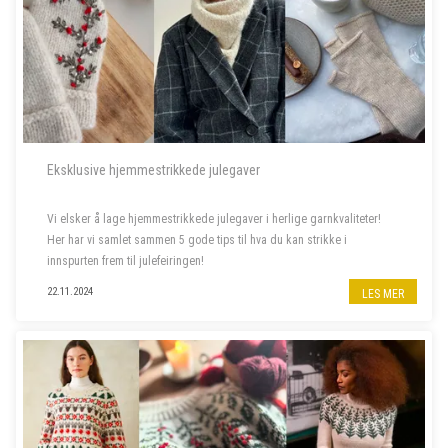
Eksklusive hjemmestrikkede julegaver
Vi elsker å lage hjemmestrikkede julegaver i herlige garnkvaliteter!
Her har vi samlet sammen 5 gode tips til hva du kan strikke i
innspurten frem til julefeiringen!
22.11.2024
LES MER