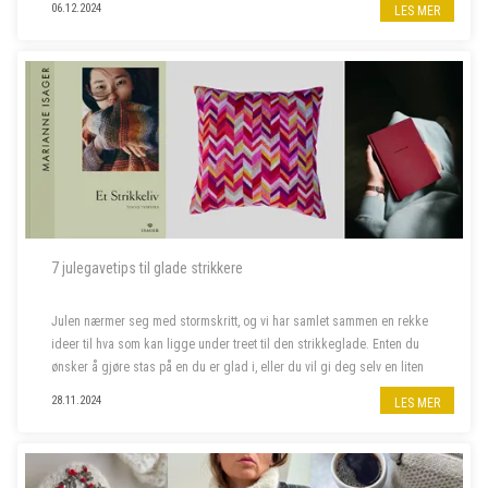
06.12.2024
LES MER
7 julegavetips til glade strikkere
Julen nærmer seg med stormskritt, og vi har samlet sammen en rekke
ideer til hva som kan ligge under treet til den strikkeglade. Enten du
ønsker å gjøre stas på en du er glad i, eller du vil gi deg selv en liten
julegave, har vi det du leter etter. Her finner du alt f...
28.11.2024
LES MER