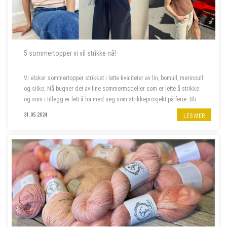
5 sommertopper vi vil strikke nå!
Vi elsker sommertopper strikket i lette kvaliteter av lin, bomull, merinoull
og silke. Nå bugner det av fine sommermodeller som er lette å strikke
og som i tillegg er lett å ha med seg som strikkeprosjekt på ferie. Bli
med oss å piffe opp sommergarderoben!
31.05.2024
LES MER