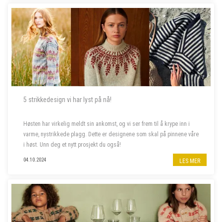
5 strikkedesign vi har lyst på nå!
Høsten har virkelig meldt sin ankomst, og vi ser frem til å krype inn i
varme, nystrikkede plagg. Dette er designene som skal på pinnene våre
i høst. Unn deg et nytt prosjekt du også!
04.10.2024
LES MER