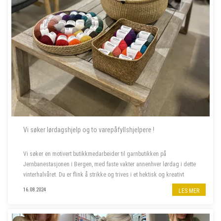
Vi søker lørdagshjelp og to varepåfyllshjelpere !
Vi søker en motivert butikkmedarbeider til garnbutikken på
Jernbanestasjonen i Bergen, med faste vakter annenhver lørdag i dette
vinterhalvåret. Du er flink å strikke og trives i et hektisk og kreativt
miljø, og bor fortrinnsvis i Bergen også i ferietid. ...
16.08.2024
LES MER