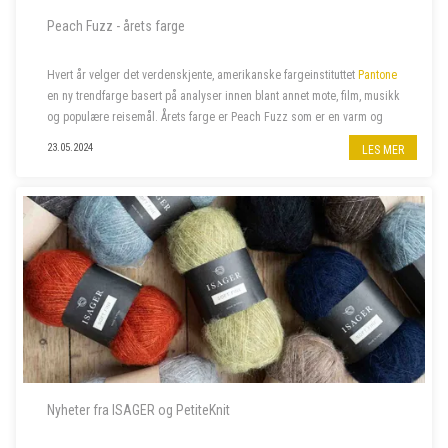
Peach Fuzz - årets farge
Hvert år velger det verdenskjente, amerikanske fargeinstituttet
Pantone
en ny trendfarge basert på analyser innen blant annet mote, film, musikk
og populære reisemål. Årets farge er Peach Fuzz som er en varm og
velkommen farge som beriker sinn, kropp og sjel. Naturligvi...
23.05.2024
LES MER
Nyheter fra ISAGER og PetiteKnit