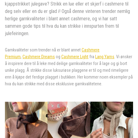
kjappstrikket julegave? Strikk en lue eller et skjerf i cashmere til
deg selv eller en du er glad i! Også denne vinteren trender nemlig
herlige garnkvaliteter i blant annet cashmere, og vi har satt
sammen gode tips til hva du kan strikke i innspurten frem til
julefeiringen.
Garnkvaliteter som trender nå er blant annet
Cashmere
Premium
,
Cashmere Dreams
og
Cashmere Light
fra
Lang Yarns
. Vi ønsker
å inspirere dere til å leke med deilige garnkvaliteter for å lage og gi bort
unike plagg. Å strikke disse luksuriøse plaggene er til og med rimeligere
enn å kjøpe det ferdige plagget i butikken. Her kommer noen eksempler på
hva du kan strikke med disse eksklusive garnkvalitetene.