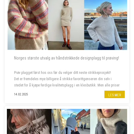
Norges største utvalg av håndstrikkede designplagg til prøving!
Prøv plagget først hos oss før du velger ditt neste strikkeprosjekt!
Det er fremdeles mye billigere å strikke favorittgenseren din selv i
stedet for å kjøpe ferdige kvalitetsplagg i en klesbutikk. Men alle priser
har steget siste året, og da er deilig å...
14.02.2025
LES MER