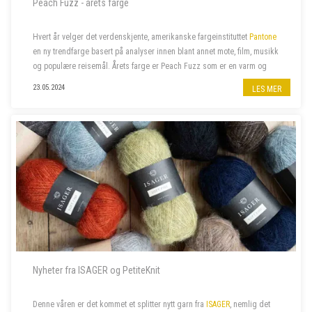
Peach Fuzz - årets farge
Hvert år velger det verdenskjente, amerikanske fargeinstituttet
Pantone
en ny trendfarge basert på analyser innen blant annet mote, film, musikk
og populære reisemål. Årets farge er Peach Fuzz som er en varm og
velkommen farge som beriker sinn, kropp og sjel. Naturligvi...
23.05.2024
LES MER
Nyheter fra ISAGER og PetiteKnit
Denne våren er det kommet et splitter nytt garn fra
ISAGER
, nemlig det