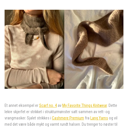
Et annet eksempel er
Scarf no. 4
av
My Favorite Things Knitwear
. Dette
lekre skjerfet er strikket i strukturmønster satt sammen av rett- og
vrangmasker. Sjalet strikkes i
Cashmere Premium
fra
Lang Yarns
og vil
med det være både mykt og varmt rundt halsen. Du trenger to nøster til