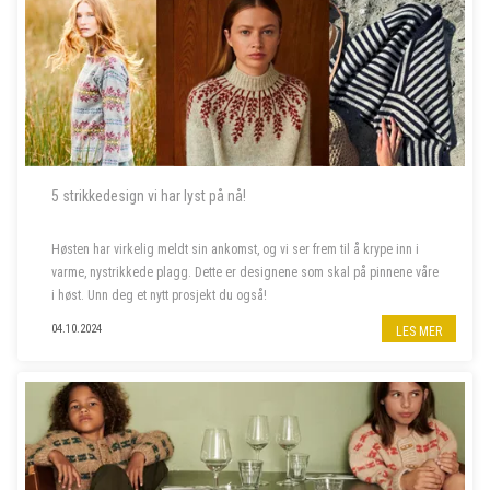
5 strikkedesign vi har lyst på nå!
Høsten har virkelig meldt sin ankomst, og vi ser frem til å krype inn i
varme, nystrikkede plagg. Dette er designene som skal på pinnene våre
i høst. Unn deg et nytt prosjekt du også!
04.10.2024
LES MER