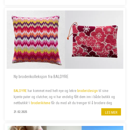
garnbutikken vå...
Ny broderikolleksjon fra BALDYRE
BALDYRE
har kommet med helt nye og lekre
broderidesign
til sine
kjente puter og clutcher, og vi har endelig fått dem inn i både butikk og
nettbutikk! I
broderikitene
får du med alt du trenger til å brodere deg
de lekreste putetrekk eller clutcher.
21.02.2025
LES MER