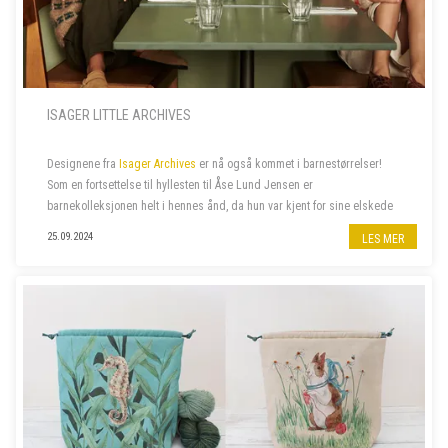
ISAGER LITTLE ARCHIVES
Designene fra
Isager Archives
er nå også kommet i barnestørrelser!
Som en fortsettelse til hyllesten til Åse Lund Jensen er
barnekolleksjonen helt i hennes ånd, da hun var kjent for sine elskede
gensere til barn. De fantes ofte også i voksenstørrelse, så...
25.09.2024
LES MER