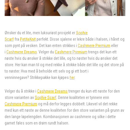
Ønsker du et lite, men luksuriøst prosjekt er
Sophie
Scarf
fra
PetiteKnit
perfekt. Disse sjalene er lekre både i halsen, i håret og
som pynt på vesken. Det kan enten strikkes i
Cashmere Premium
eller
i
Cashmere Dreams
. Velger du
Cashmere Premium
trengs det kun ett
nøste hvis du ønsker å strikke det lille, og to nøster hvis du ønsker det
store. Her kan man til og med rekke å strikke både det lille og det store på
to nøster. Hva med å beholde ett selv og gi ett bort i
venninnegave?
Strikkepakke kan kjøpes
her
.
Velger du å strikke i
Cashmere Dreams
trenger du kun ett nøste for den
store varianten av
Sophie Scarf
. Denne kvaliteten er tynnere enn
Cashmere Premium
og må derfor legges dobbelt. Likevel vil det rekke
med kun ett nøste av denne kvaliteten for den store varianten på grunn av
den lange løpelengden. Kombinasjonen av cashmere og silke i dette
garnet føles som en drøm rundt halsen.