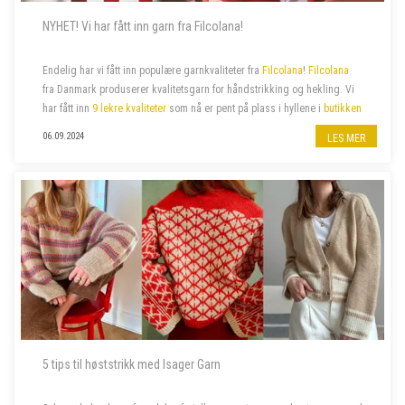
NYHET! Vi har fått inn garn fra Filcolana!
Endelig har vi fått inn populære garnkvaliteter fra
Filcolana
!
Filcolana
fra Danmark produserer kvalitetsgarn for håndstrikking og hekling. Vi
har fått inn
9 lekre kvaliteter
som nå er pent på plass i hyllene i
butikken
på jernbanestasjonen i Bergen
og i
n...
06.09.2024
LES MER
5 tips til høststrikk med Isager Garn