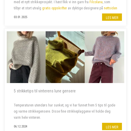
med et nytt strikkeprosjekt.
I høst fikk vi inn garn fra
Filcolana
, som
tilbyr et stort utvalg
gratis oppskrifter
av dyktige designere
på
nettsiden
sin. Vi har valgt ut noen av våre favoritter –...
03.01.2025
LES MER
5 strikketips til vinterens lune gensere
Temperaturen utendørs har sunket, og vi har funnet frem 5 tips til gode
og varme strikkegensere. Disse fine strikkeplaggene vil holde deg
varm hele vinteren.
06.12.2024
LES MER