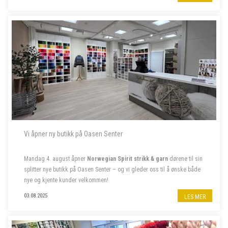
80% stilling, samt to sommervikarer. Les mer om stillingene nedenfor.
- - - - -
Vi åpner ny butikk på Oasen Senter
Mandag 4. august åpner
Norwegian Spirit strikk & garn
dørene til sin
splitter nye butikk på Oasen Senter – og vi gleder oss til å ønske både
nye og kjente kunder velkommen!
Følg oss på insta
@norwegian.spirit.oasen
03.08.2025
LES MER