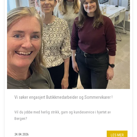
Vi søker engasjert Butikkmedarbeider og Sommervikarer !
Vil du jobbe med herlig strikk, garn og kundeservice i hjertet av
Bergen?
Til garnbutikken vår i Bergen sentrum søker vi butikkmedarbeider i
24.04.2026
LES MER