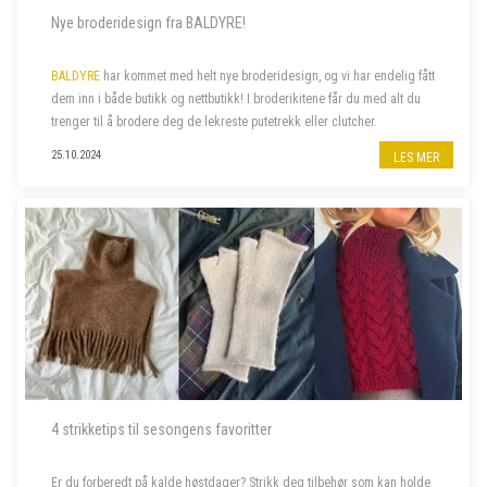
Nye broderidesign fra BALDYRE!
BALDYRE
har kommet med helt nye broderidesign, og vi har endelig fått
dem inn i både butikk og nettbutikk! I broderikitene får du med alt du
trenger til å brodere deg de lekreste putetrekk eller clutcher.
25.10.2024
LES MER
4 strikketips til sesongens favoritter
Er du forberedt på kalde høstdager? Strikk deg tilbehør som kan holde