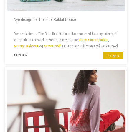
Nye design fra The Blue Rabbit House
Denne høsten er The Blue Rabbit House kommet med flere nye design!
Vi har fått inn prosjektposer med designene
Daisy Knitting Rabbit
,
Murray Seahorse
og
Aurora Wolf
. I tillegg har vi fått inn små vesker med
glidelås med samme design.
13.09.2024
LES MER