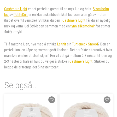
Cashmere Light
er det perfekte garnet til en myk lue og hals.
Stockholm
lue
av
PetiteKnit
er en klassisk ribbestrikket lue som aldri gå av moten
(bildet over til venstre). Strikker du den i
Cashmere Light
får du en nydelig
myk og varm lue! Strikk den sammen med en
tynn silkemohair
for et mer
fluffy uttrykk.
Til å matche luen, hva med å strikke
LeKnit
sin
Turtleneck Snood
? Den er
perfekt inni en kåpe og varmer godt i halsen. Det perfekte alternativet hvis
man ikke ønsker et stort skjerf. Her vil det gå mellom 2-3 nøster til luen og
2-3 nøster til halsen hvis du velger å strikke i
Cashmere Light
. Strikker du
begge deler trengs det 5 nøster totalt.
Se også..