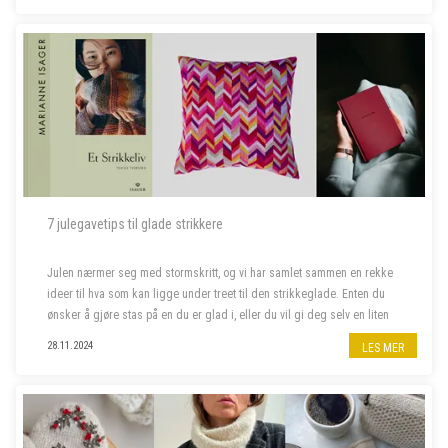
7 julegavetips til glade strikkere
Julen nærmer seg med stormskritt, og vi har samlet sammen en rekke
ideer til hva som kan ligge under treet til den strikkeglade. Enten du
ønsker å gjøre stas på en du er glad i, eller du vil gi deg selv en liten
julegave, har vi det du leter etter. Her finner du alt f...
28.11.2024
LES MER