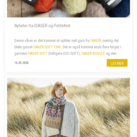
Nyheter fra ISAGER og PetiteKnit
Denne våren er det kommet et splitter nytt garn fra
ISAGER
, nemlig det
bløte garnet
ISAGER SOFT FINE
. Det er også kommet enda flere farger i
garnene
ISAGER SOFT
(tidligere ECO SOFT),
ISAGER BOUCLÉ
og den
fine bomullskvaliteten
ISAGER PALET
. I tillegg har vi nylig fått...
16.05.2024
LES MER