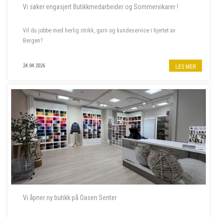
Vi søker engasjert Butikkmedarbeider og Sommervikarer !
Vil du jobbe med herlig strikk, garn og kundeservice i hjertet av
Bergen?
Til garnbutikken vår i Bergen sentrum søker vi butikkmedarbeider i
24.04.2026
LES MER
80% stilling, samt to sommervikarer. Les mer om stillingene nedenfor.
- - - - -
Vi åpner ny butikk på Oasen Senter