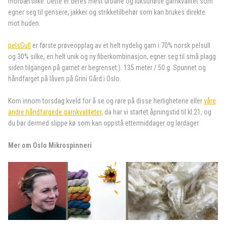
morbærsilke. Dette er deres mest urbane og luksuriøse garnkvalitet som
egner seg til gensere, jakker og strikketilbehør som kan brukes direkte
mot huden.
pelsGull
er første prøveopplag av et helt nydelig garn i 70% norsk pelsull
og 30% silke, en helt unik og ny fiberkombinasjon, egner seg til små plagg
siden tilgangen på garnet er begrenset:). 135 meter / 50 g. Spunnet og
håndfarget på låven på Grini Gård i Oslo.
Kom innom torsdag kveld for å se og røre på disse herlighetene eller
våre
andre håndfargede garnkvaliteter,
da har vi startet åpningstid til kl.21, og
du bør dermed slippe kø som kan oppstå ettermiddager og lørdager.
Mer om Oslo Mikrospinneri