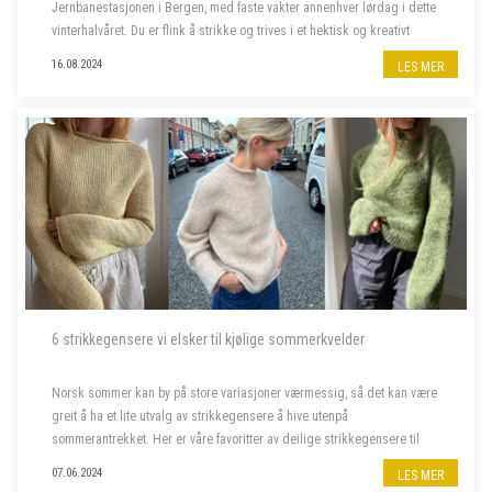
Jernbanestasjonen i Bergen, med faste vakter annenhver lørdag i dette
vinterhalvåret. Du er flink å strikke og trives i et hektisk og kreativt
miljø, og bor fortrinnsvis i Bergen også i ferietid. ...
16.08.2024
LES MER
6 strikkegensere vi elsker til kjølige sommerkvelder
Norsk sommer kan by på store variasjoner værmessig, så det kan være
greit å ha et lite utvalg av strikkegensere å hive utenpå
sommerantrekket. Her er våre favoritter av deilige strikkegensere til
kjølige sommerkvelder.
07.06.2024
LES MER