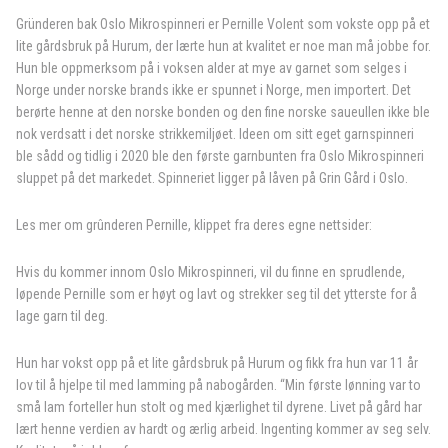
Gründeren bak Oslo Mikrospinneri er Pernille Volent som vokste opp på et
lite gårdsbruk på Hurum, der lærte hun at kvalitet er noe man må jobbe for.
Hun ble oppmerksom på i voksen alder at mye av garnet som selges i
Norge under norske brands ikke er spunnet i Norge, men importert. Det
berørte henne at den norske bonden og den fine norske saueullen ikke ble
nok verdsatt i det norske strikkemiljøet. Ideen om sitt eget garnspinneri
ble sådd og tidlig i 2020 ble den første garnbunten fra Oslo Mikrospinneri
sluppet på det markedet. Spinneriet ligger på låven på Grin Gård i Oslo.
Les mer om grûnderen Pernille, klippet fra deres egne nettsider:
Hvis du kommer innom Oslo Mikrospinneri, vil du finne en sprudlende,
løpende Pernille som er høyt og lavt og strekker seg til det ytterste for å
lage garn til deg.
Hun har vokst opp på et lite gårdsbruk på Hurum og fikk fra hun var 11 år
lov til å hjelpe til med lamming på nabogården. “Min første lønning var to
små lam forteller hun stolt og med kjærlighet til dyrene. Livet på gård har
lært henne verdien av hardt og ærlig arbeid. Ingenting kommer av seg selv.