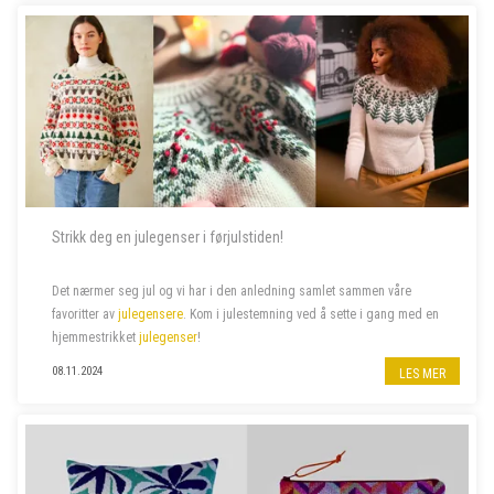
Strikk deg en julegenser i førjulstiden!
Det nærmer seg jul og vi har i den anledning samlet sammen våre
favoritter av
julegensere
. Kom i julestemning ved å sette i gang med en
hjemmestrikket
julegenser
!
08.11.2024
LES MER