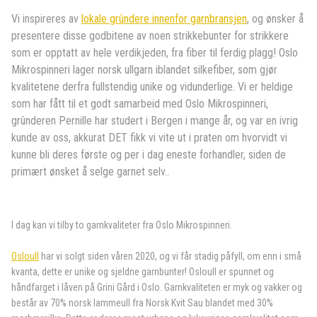
Vi inspireres av
lokale grûndere innenfor garnbransjen
, og ønsker å
presentere disse godbitene av noen strikkebunter for strikkere
som er opptatt av hele verdikjeden, fra fiber til ferdig plagg! Oslo
Mikrospinneri lager norsk ullgarn iblandet silkefiber, som gjør
kvalitetene derfra fullstendig unike og vidunderlige. Vi er heldige
som har fått til et godt samarbeid med Oslo Mikrospinneri,
grûnderen Pernille har studert i Bergen i mange år, og var en ivrig
kunde av oss, akkurat DET fikk vi vite ut i praten om hvorvidt vi
kunne bli deres første og per i dag eneste forhandler, siden de
primært ønsket å selge garnet selv..
I dag kan vi tilby to garnkvaliteter fra Oslo Mikrospinneri.
Osloull
har vi solgt siden våren 2020, og vi får stadig påfyll, om enn i små
kvanta, dette er unike og sjeldne garnbunter! Osloull er spunnet og
håndfarget i låven på Grini Gård i Oslo. Garnkvaliteten er myk og vakker og
består av 70% norsk lammeull fra Norsk Kvit Sau blandet med 30%