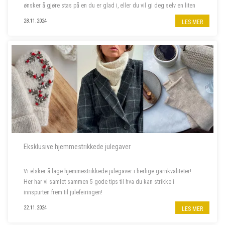
ønsker å gjøre stas på en du er glad i, eller du vil gi deg selv en liten
julegave, har vi det du leter etter. Her finner du alt f...
28.11.2024
LES MER
Eksklusive hjemmestrikkede julegaver
Vi elsker å lage hjemmestrikkede julegaver i herlige garnkvaliteter!
Her har vi samlet sammen 5 gode tips til hva du kan strikke i
innspurten frem til julefeiringen!
22.11.2024
LES MER