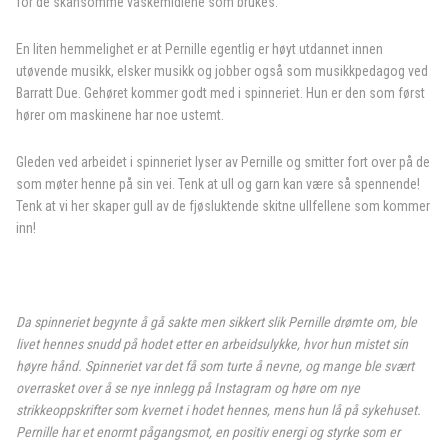
for de skånsomme vaskemidlene som brukes.
En liten hemmelighet er at Pernille egentlig er høyt utdannet innen
utøvende musikk, elsker musikk og jobber også som musikkpedagog ved
Barratt Due. Gehøret kommer godt med i spinneriet. Hun er den som først
hører om maskinene har noe ustemt.
Gleden ved arbeidet i spinneriet lyser av Pernille og smitter fort over på de
som møter henne på sin vei. Tenk at ull og garn kan være så spennende!
Tenk at vi her skaper gull av de fjøsluktende skitne ullfellene som kommer
inn!
Da spinneriet begynte å gå sakte men sikkert slik Pernille drømte om, ble
livet hennes snudd på hodet etter en arbeidsulykke, hvor hun mistet sin
høyre hånd. Spinneriet var det få som turte å nevne, og mange ble svært
overrasket over å se nye innlegg på Instagram og høre om nye
strikkeoppskrifter som kvernet i hodet hennes, mens hun lå på sykehuset.
Pernille har et enormt pågangsmot, en positiv energi og styrke som er