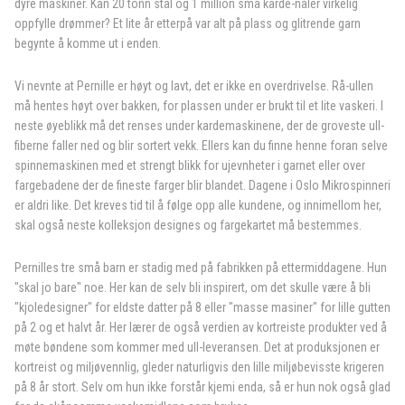
dyre maskiner. Kan 20 tonn stål og 1 million små karde-nåler virkelig
oppfylle drømmer? Et lite år etterpå var alt på plass og glitrende garn
begynte å komme ut i enden.
Vi nevnte at Pernille er høyt og lavt, det er ikke en overdrivelse. Rå-ullen
må hentes høyt over bakken, for plassen under er brukt til et lite vaskeri. I
neste øyeblikk må det renses under kardemaskinene, der de groveste ull-
fiberne faller ned og blir sortert vekk. Ellers kan du finne henne foran selve
spinnemaskinen med et strengt blikk for ujevnheter i garnet eller over
fargebadene der de fineste farger blir blandet. Dagene i Oslo Mikrospinneri
er aldri like. Det kreves tid til å følge opp alle kundene, og innimellom her,
skal også neste kolleksjon designes og fargekartet må bestemmes.
Pernilles tre små barn er stadig med på fabrikken på ettermiddagene. Hun
"skal jo bare" noe. Her kan de selv bli inspirert, om det skulle være å bli
"kjoledesigner" for eldste datter på 8 eller "masse masiner" for lille gutten
på 2 og et halvt år. Her lærer de også verdien av kortreiste produkter ved å
møte bøndene som kommer med ull-leveransen. Det at produksjonen er
kortreist og miljøvennlig, gleder naturligvis den lille miljøbevisste krigeren
på 8 år stort. Selv om hun ikke forstår kjemi enda, så er hun nok også glad