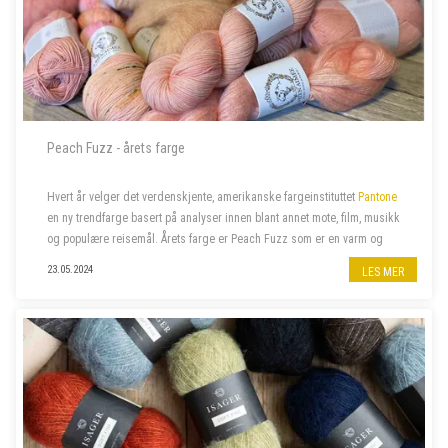
Peach Fuzz - årets farge
Hvert år velger det verdenskjente, amerikanske fargeinstituttet
Pantone
en ny trendfarge basert på analyser innen blant annet mote, film, musikk
og populære reisemål. Årets farge er Peach Fuzz som er en varm og
velkommen farge som beriker sinn, kropp og sjel. Naturligvi...
23.05.2024
LES MER