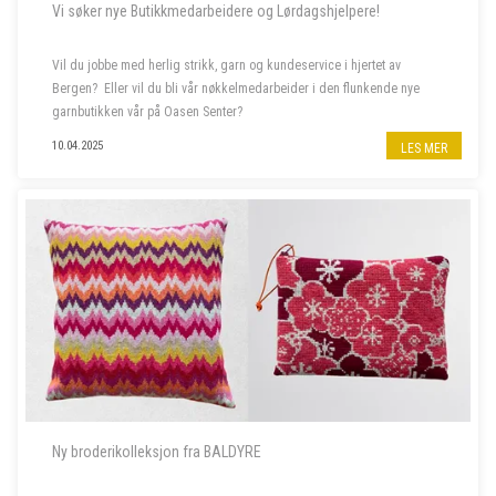
Vi søker nye Butikkmedarbeidere og Lørdagshjelpere!
Vil du jobbe med herlig strikk, garn og kundeservice i hjertet av
Bergen? Eller vil du bli vår nøkkelmedarbeider i den flunkende nye
garnbutikken vår på Oasen Senter?
10.04.2025
LES MER
Vi søker to nye butikkmedarbeidere i 100 % stilling, og lørdagshjelp til
garnbutikken vå...
Ny broderikolleksjon fra BALDYRE