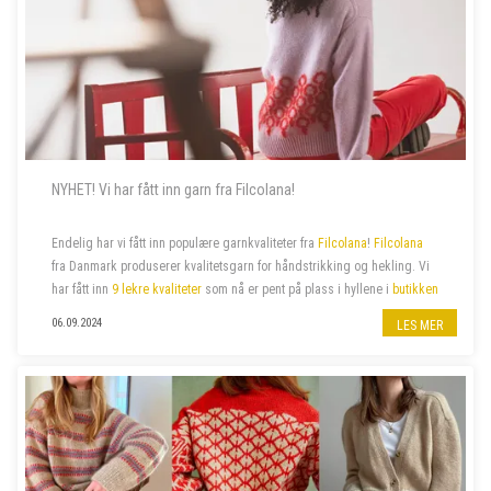
NYHET! Vi har fått inn garn fra Filcolana!
Endelig har vi fått inn populære garnkvaliteter fra
Filcolana
!
Filcolana
fra Danmark produserer kvalitetsgarn for håndstrikking og hekling. Vi
har fått inn
9 lekre kvaliteter
som nå er pent på plass i hyllene i
butikken
på jernbanestasjonen i Bergen
og i
n...
06.09.2024
LES MER