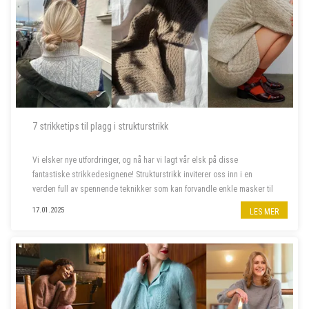
7 strikketips til plagg i strukturstrikk
Vi elsker nye utfordringer, og nå har vi lagt vår elsk på disse
fantastiske strikkedesignene! Strukturstrikk inviterer oss inn i en
verden full av spennende teknikker som kan forvandle enkle masker til
imponerende plagg. Dette er prosjektene som skal på våre pinner
17.01.2025
LES MER
frem...