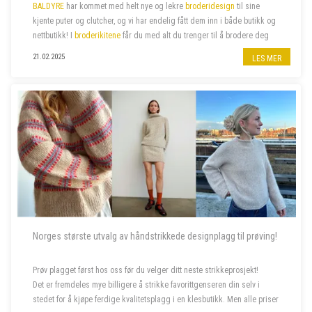
BALDYRE
har kommet med helt nye og lekre
broderidesign
til sine
kjente puter og clutcher, og vi har endelig fått dem inn i både butikk og
nettbutikk! I
broderikitene
får du med alt du trenger til å brodere deg
de lekreste putetrekk eller clutcher.
21.02.2025
LES MER
Norges største utvalg av håndstrikkede designplagg til prøving!
Prøv plagget først hos oss før du velger ditt neste strikkeprosjekt!
Det er fremdeles mye billigere å strikke favorittgenseren din selv i
stedet for å kjøpe ferdige kvalitetsplagg i en klesbutikk. Men alle priser