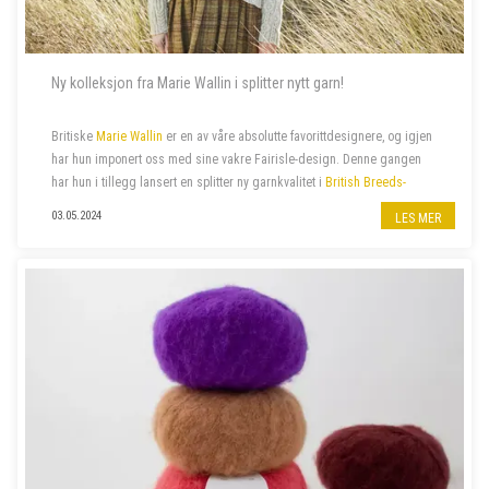
Ny kolleksjon fra Marie Wallin i splitter nytt garn!
Britiske
Marie Wallin
er en av våre absolutte favorittdesignere, og igjen
har hun imponert oss med sine vakre Fairisle-design. Denne gangen
har hun i tillegg lansert en splitter ny garnkvalitet i
British Breeds-
familien
:
British Breeds Aran
. Hennes siste
kolleksjon
ARAN
, er
03.05.2024
LES MER
proppfull av spenne...