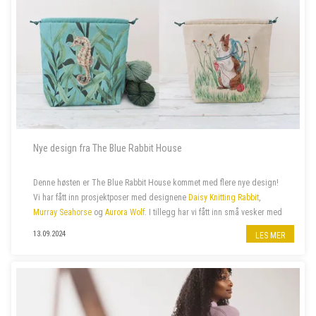
Nye design fra The Blue Rabbit House
Denne høsten er The Blue Rabbit House kommet med flere nye design!
Vi har fått inn prosjektposer med designene
Daisy Knitting Rabbit
,
Murray Seahorse
og
Aurora Wolf
. I tillegg har vi fått inn små vesker med
glidelås med samme design.
13.09.2024
LES MER