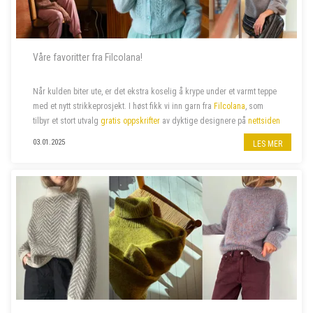
Våre favoritter fra Filcolana!
Når kulden biter ute, er det ekstra koselig å krype under et varmt teppe
med et nytt strikkeprosjekt.
I høst fikk vi inn garn fra
Filcolana
, som
tilbyr et stort utvalg
gratis oppskrifter
av dyktige designere
på
nettsiden
sin. Vi har valgt ut noen av våre favoritter –...
03.01.2025
LES MER