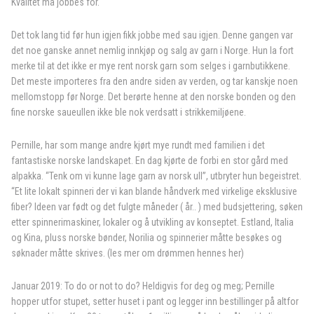
Kvalitet må jobbes for.
Det tok lang tid før hun igjen fikk jobbe med sau igjen. Denne gangen var
det noe ganske annet nemlig innkjøp og salg av garn i Norge. Hun la fort
merke til at det ikke er mye rent norsk garn som selges i garnbutikkene.
Det meste importeres fra den andre siden av verden, og tar kanskje noen
mellomstopp før Norge. Det berørte henne at den norske bonden og den
fine norske saueullen ikke ble nok verdsatt i strikkemiljøene.
Pernille, har som mange andre kjørt mye rundt med familien i det
fantastiske norske landskapet. En dag kjørte de forbi en stor gård med
alpakka. “Tenk om vi kunne lage garn av norsk ull”, utbryter hun begeistret.
“Et lite lokalt spinneri der vi kan blande håndverk med virkelige eksklusive
fiber? Ideen var født og det fulgte måneder ( år.. ) med budsjettering, søken
etter spinnerimaskiner, lokaler og å utvikling av konseptet. Estland, Italia
og Kina, pluss norske bønder, Norilia og spinnerier måtte besøkes og
søknader måtte skrives. (les mer om drømmen hennes her)
Januar 2019: To do or not to do? Heldigvis for deg og meg; Pernille
hopper utfor stupet, setter huset i pant og legger inn bestillinger på altfor