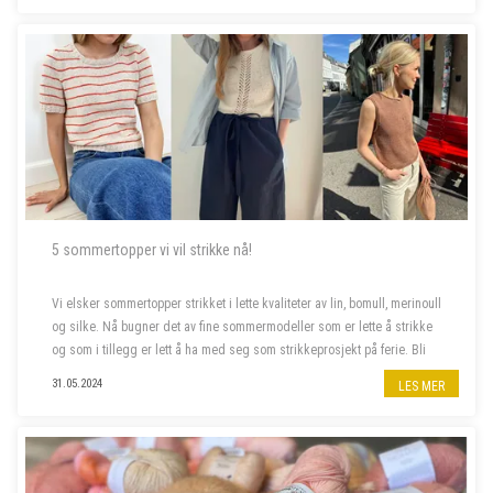
5 sommertopper vi vil strikke nå!
Vi elsker sommertopper strikket i lette kvaliteter av lin, bomull, merinoull
og silke. Nå bugner det av fine sommermodeller som er lette å strikke
og som i tillegg er lett å ha med seg som strikkeprosjekt på ferie. Bli
med oss å piffe opp sommergarderoben!
31.05.2024
LES MER