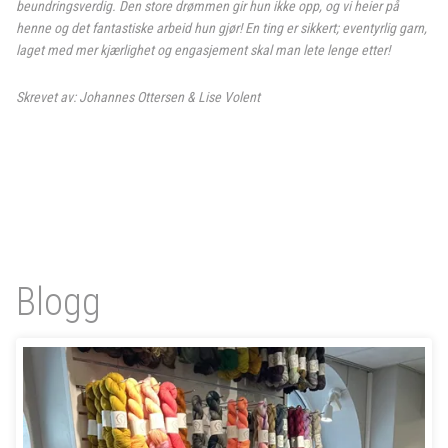
beundringsverdig. Den store drømmen gir hun ikke opp, og vi heier på
henne og det fantastiske arbeid hun gjør! En ting er sikkert; eventyrlig garn,
laget med mer kjærlighet og engasjement skal man lete lenge etter!
Skrevet av: Johannes Ottersen & Lise Volent
Blogg