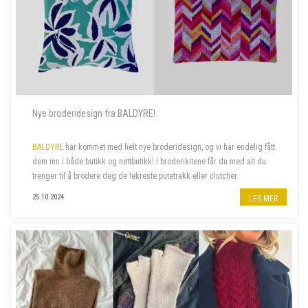
Nye broderidesign fra BALDYRE!
BALDYRE
har kommet med helt nye broderidesign, og vi har endelig fått
dem inn i både butikk og nettbutikk! I broderikitene får du med alt du
trenger til å brodere deg de lekreste putetrekk eller clutcher.
25.10.2024
LES MER