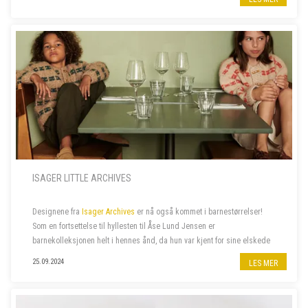
ISAGER LITTLE ARCHIVES
Designene fra
Isager Archives
er nå også kommet i barnestørrelser!
Som en fortsettelse til hyllesten til Åse Lund Jensen er
barnekolleksjonen helt i hennes ånd, da hun var kjent for sine elskede
gensere til barn. De fantes ofte også i voksenstørrelse, så...
25.09.2024
LES MER