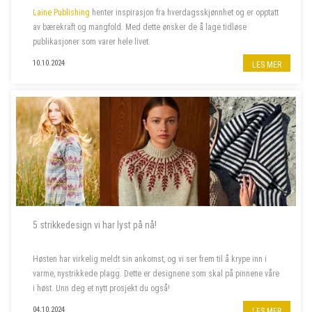
Laine Publishing
henter inspirasjon fra hverdagsskjønnhet og er opptatt
av bærekraft og mangfold. Med dette ønsker de å lage tidløse
publikasjoner som varer hele livet.
10.10.2024
LES MER
5 strikkedesign vi har lyst på nå!
Høsten har virkelig meldt sin ankomst, og vi ser frem til å krype inn i
varme, nystrikkede plagg. Dette er designene som skal på pinnene våre
i høst. Unn deg et nytt prosjekt du også!
04.10.2024
LES MER