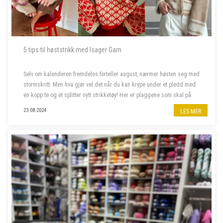
5 tips til høststrikk med Isager Garn
Selv om kalenderen fremdeles forteller august, nærmer høsten seg med
stormskritt. Men hva gjør vel det når du kan krype under et pledd med
en kopp te og et splitter nytt strikketøy! Her er plaggene som skal på
våre pinner denne høsten.
23.08.2024
LES MER