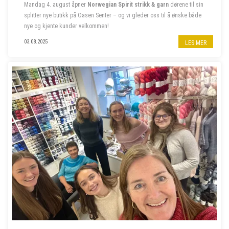
Mandag 4. august åpner
Norwegian Spirit strikk & garn
dørene til sin
splitter nye butikk på Oasen Senter – og vi gleder oss til å ønske både
nye og kjente kunder velkommen!
Følg oss på insta
@norwegian.spirit.oasen
03.08.2025
LES MER