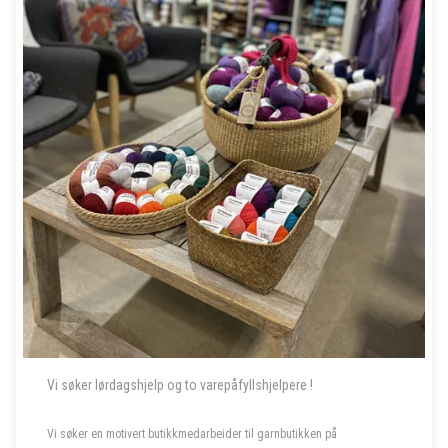
Vi søker lørdagshjelp og to varepåfyllshjelpere !
Vi søker en motivert butikkmedarbeider til garnbutikken på