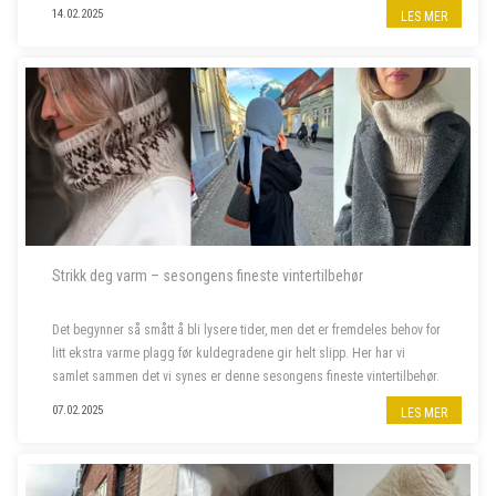
har steget siste året, og da er deilig å...
14.02.2025
LES MER
Strikk deg varm – sesongens fineste vintertilbehør
Det begynner så smått å bli lysere tider, men det er fremdeles behov for
litt ekstra varme plagg før kuldegradene gir helt slipp. Her har vi
samlet sammen det vi synes er denne sesongens fineste vintertilbehør.
07.02.2025
LES MER