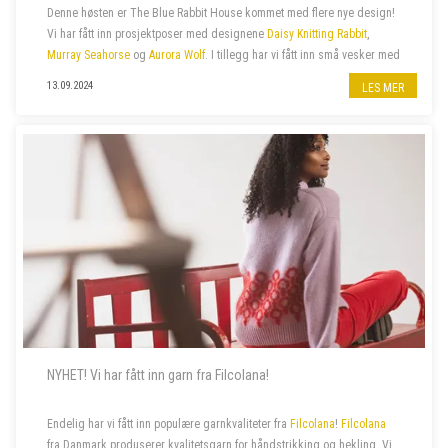
Denne høsten er The Blue Rabbit House kommet med flere nye design!
Vi har fått inn prosjektposer med designene
Daisy Knitting Rabbit
,
Murray Seahorse
og
Aurora Wolf
. I tillegg har vi fått inn små vesker med
glidelås med samme design.
13.09.2024
LES MER
NYHET! Vi har fått inn garn fra Filcolana!
Endelig har vi fått inn populære garnkvaliteter fra
Filcolana
!
Filcolana
fra Danmark produserer kvalitetsgarn for håndstrikking og hekling. Vi