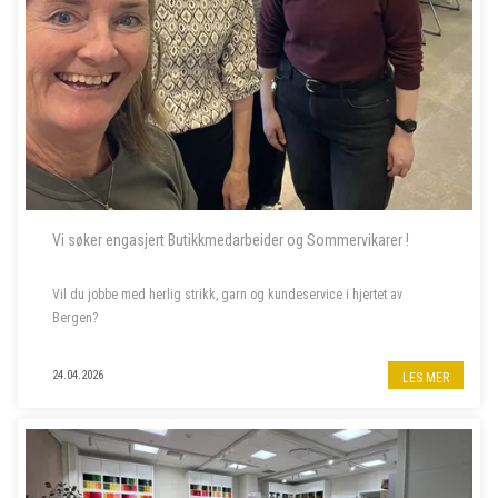
Vi søker engasjert Butikkmedarbeider og Sommervikarer !
Vil du jobbe med herlig strikk, garn og kundeservice i hjertet av
Bergen?
Til garnbutikken vår i Bergen sentrum søker vi butikkmedarbeider i
24.04.2026
LES MER
80% stilling, samt to sommervikarer. Les mer om stillingene nedenfor.
- - - - -