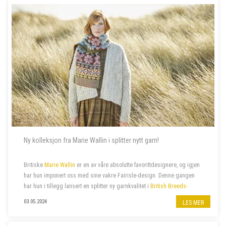
Ny kolleksjon fra Marie Wallin i splitter nytt garn!
Britiske
Marie Wallin
er en av våre absolutte favorittdesignere, og igjen
har hun imponert oss med sine vakre Fairisle-design. Denne gangen
har hun i tillegg lansert en splitter ny garnkvalitet i
British Breeds-
familien
:
British Breeds Aran
. Hennes siste
kolleksjon
ARAN
, er
03.05.2024
LES MER
proppfull av spenne...