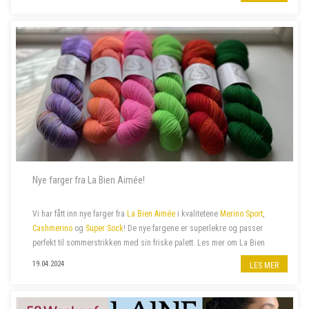
Pick...
Nye farger fra La Bien Aimée!
Vi har fått inn nye farger fra
La Bien Aimée
i kvalitetene
Merino Sport
,
Cashmerino
og
Super Sock
! De nye fargene er superlekre og passer
perfekt til sommerstrikken med sin friske palett. Les mer om La Bien
Aimée
her
.
19.04.2024
LES MER