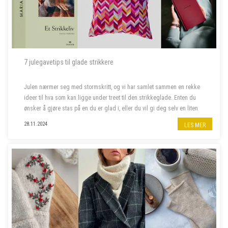
7 julegavetips til glade strikkere
Julen nærmer seg med stormskritt, og vi har samlet sammen en rekke
ideer til hva som kan ligge under treet til den strikkeglade. Enten du
ønsker å gjøre stas på en du er glad i, eller du vil gi deg selv en liten
julegave, har vi det du leter etter. Her finner du alt f...
28.11.2024
LES MER