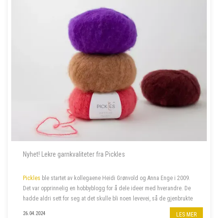
Nyhet! Lekre garnkvaliteter fra Pickles
Pickles
ble startet av kollegaene Heidi Grønvold og Anna Enge i 2009.
Det var opprinnelig en hobbyblogg for å dele ideer med hverandre. De
hadde aldri sett for seg at det skulle bli noen levevei, så de gjenbrukte
domenenavnet Heidi hadde liggende fra et annet prosjekt, nemlig
26.04.2024
LES MER