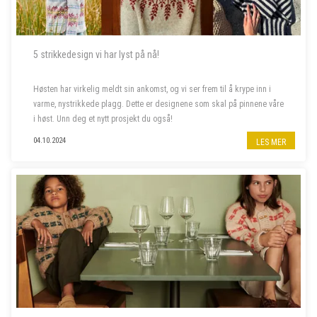
5 strikkedesign vi har lyst på nå!
Høsten har virkelig meldt sin ankomst, og vi ser frem til å krype inn i
varme, nystrikkede plagg. Dette er designene som skal på pinnene våre
i høst. Unn deg et nytt prosjekt du også!
04.10.2024
LES MER