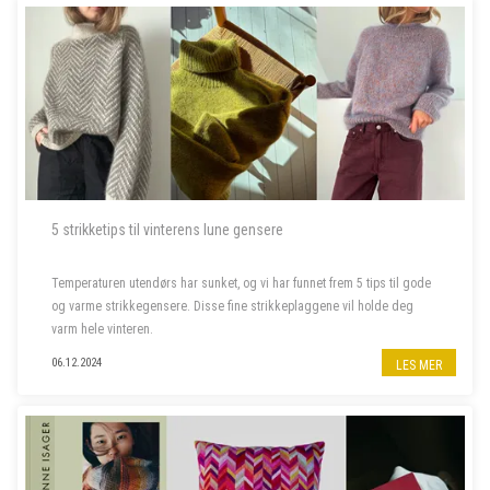
5 strikketips til vinterens lune gensere
Temperaturen utendørs har sunket, og vi har funnet frem 5 tips til gode
og varme strikkegensere. Disse fine strikkeplaggene vil holde deg
varm hele vinteren.
06.12.2024
LES MER