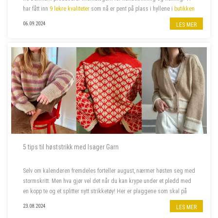
har fått inn
9 lekre kvaliteter
som nå er pent på plass i hyllene i
butikken
på jernbanestasjonen i Bergen
og i
n...
06.09.2024
LES MER
5 tips til høststrikk med Isager Garn
Selv om kalenderen fremdeles forteller august, nærmer høsten seg med
stormskritt. Men hva gjør vel det når du kan krype under et pledd med
en kopp te og et splitter nytt strikketøy! Her er plaggene som skal på
våre pinner denne høsten.
23.08.2024
LES MER