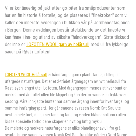
Vi er kontinuerlig på jakt etter go-biter fra småprodusenter som
har en fin historie å fortelle, og de plasseres i "finekroken" som vi
kaller den innerste avdelingen i butikken vår på Jernbanestasjonen
i Bergen. Denne avdelingen består utelukkende av det fineste vi
kan finne i inn- og utland av såkalte "håndverksgarn". Siste tilskudd
der inne er
LOFOTEN WOOL garn av helårsull
, med ull fra lykkelige
sauer på Røst i Lofoten!
LOFOTEN WOOL Helårsull
er håndfarget garn i plantefarger, i tillegg til
ufargede naturfarger. Det er et 2-trådet årgangsgarn av hvit helårsull fra
Røst, øyen lengst ute i Lofoten. Med årgangsgarn menes at hver bunt er
merket med årstallet ullen ble klippet og kan derfor variere i uttrykk hver
sesong. Våre innkjøpte bunter har samme årgang innenfor hver farge, og
samme innfargingsparti. Her går sauene av rasen Norsk Kvit Sau ute
nesten hele året, de spiser tang og tare, og vinden blåser salt inn i ullen.
Disse spesielle forholdene skaper en hvit og luftig myk ull.
De melerte og mørkere naturfargene er ulike blandinger av ull fra grå,
svarte, brune sauer av rasen Norsk Kvit Sau fra ulike gårder i Nord Norge.