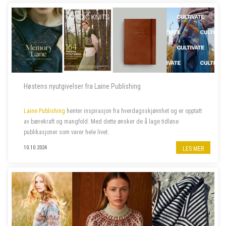
Høstens nyutgivelser fra Laine Publishing
Laine Publishing
henter inspirasjon fra hverdagsskjønnhet og er opptatt
av bærekraft og mangfold. Med dette ønsker de å lage tidløse
publikasjoner som varer hele livet.
10.10.2024
LES MER