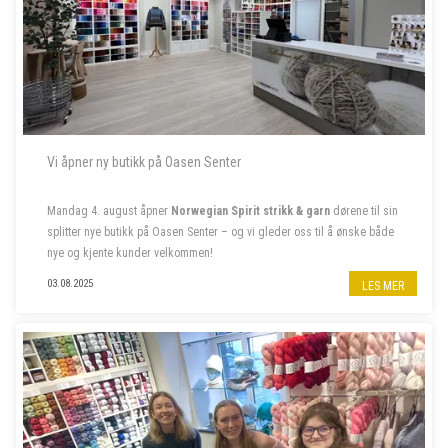
Vi åpner ny butikk på Oasen Senter
Mandag 4. august åpner
Norwegian Spirit strikk & garn
dørene til sin
splitter nye butikk på Oasen Senter – og vi gleder oss til å ønske både
nye og kjente kunder velkommen!
Følg oss på insta
@norwegian.spirit.oasen
03.08.2025
LES MER