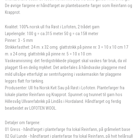
De øvrige fargene er håndfarget av plantebaserte farger som Reinfann og
Krapprot.
Kvalitet: 100% norsk ull fra Røst i Lofoten, 2 trådet garn
Løpelengde: 100 g = ca.315 meter 50 g = ca.158 meter
Pinner: 3 - 5 mm
Strikkefasthet: 24 m. x 32 omg. glattstrikk på pinne nr. 3 = 10 x 10 cm 17
m. x 24 omg. glattstrikk på pinne nr. 5 = 10 x 10 cm
Vaskeanvisning: det ferdigstrikkede plagget skal vaskes før bruk, da vil
plagget få en deilig mykhet. Det anbefales å håndvaske plaggene med
mild ullsåpe etterfulgt av sentrifugering i vaskemaskin før plaggene
legges flatt for tørking.
Produsenter: Ull fra Norsk Kvit Sau på Røst i Lofoten. Plantefarger fra
lokale planter Reinfann og Krapprot. Spunnet og tvunnet til garn hos
Hillesvåg Ullvarefabrikk på Lindås i Hordaland. Håndfarget og ferdig
bearbeidet av LOFOTEN WOOL.
Detaljer om fargene:
01 Gress - håndfarget i plantefarge fra lokal Reinfann, på gråmelert base
02 Gul Lunde - håndfarget i plantefarge fra lokal Reinfann, på hvit helårsull