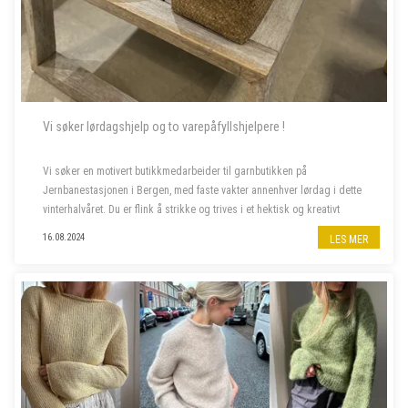
Vi søker lørdagshjelp og to varepåfyllshjelpere !
Vi søker en motivert butikkmedarbeider til garnbutikken på
Jernbanestasjonen i Bergen, med faste vakter annenhver lørdag i dette
vinterhalvåret. Du er flink å strikke og trives i et hektisk og kreativt
miljø, og bor fortrinnsvis i Bergen også i ferietid. ...
16.08.2024
LES MER