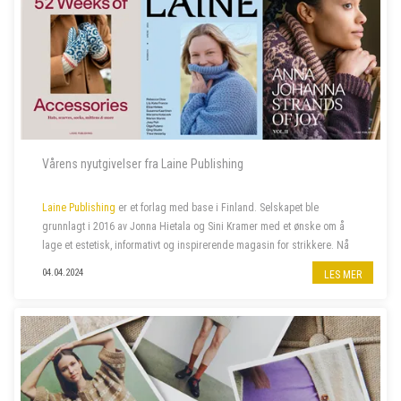
Vårens nyutgivelser fra Laine Publishing
Laine Publishing
er et forlag med base i Finland. Selskapet ble
grunnlagt i 2016 av Jonna Hietala og Sini Kramer med et ønske om å
lage et estetisk, informativt og inspirerende magasin for strikkere. Nå
har selskapet vokst til et av verdens mest anerkjente og kjære uavh...
04.04.2024
LES MER