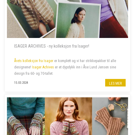
ISAGER ARCHIVES - ny kolleksjon fra Isager!
Årets kolleksjon fra Isager
er komplett og vi har strikkepakker til alle
designene!
Isager Achives
er et dypdykk inn i Åse Lund Jensen sine
design fra 60- og 70-tallet.
15.03.2024
LES MER