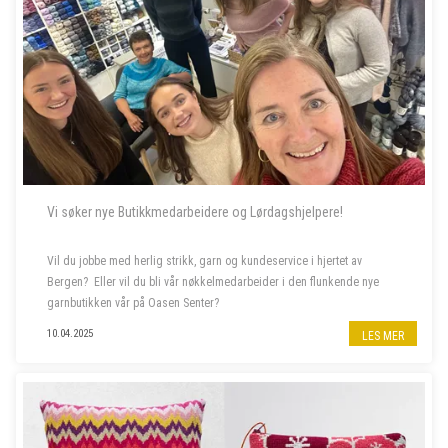
Vi søker nye Butikkmedarbeidere og Lørdagshjelpere!
Vil du jobbe med herlig strikk, garn og kundeservice i hjertet av
Bergen? Eller vil du bli vår nøkkelmedarbeider i den flunkende nye
garnbutikken vår på Oasen Senter?
10.04.2025
LES MER
Vi søker to nye butikkmedarbeidere i 100 % stilling, og lørdagshjelp til
garnbutikken vå...