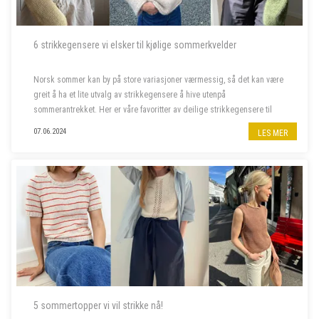
6 strikkegensere vi elsker til kjølige sommerkvelder
Norsk sommer kan by på store variasjoner værmessig, så det kan være
greit å ha et lite utvalg av strikkegensere å hive utenpå
sommerantrekket. Her er våre favoritter av deilige strikkegensere til
kjølige sommerkvelder.
07.06.2024
LES MER
5 sommertopper vi vil strikke nå!