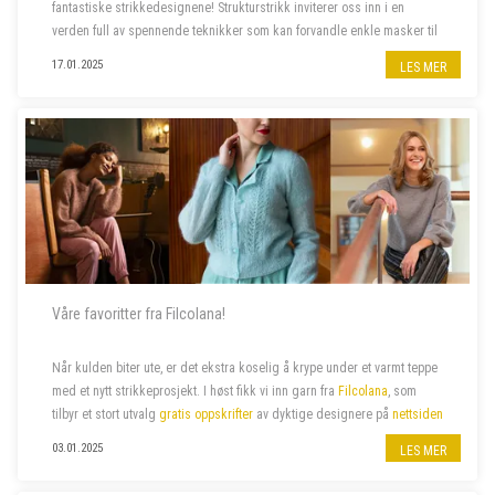
fantastiske strikkedesignene! Strukturstrikk inviterer oss inn i en
verden full av spennende teknikker som kan forvandle enkle masker til
imponerende plagg. Dette er prosjektene som skal på våre pinner
17.01.2025
LES MER
frem...
Våre favoritter fra Filcolana!
Når kulden biter ute, er det ekstra koselig å krype under et varmt teppe
med et nytt strikkeprosjekt.
I høst fikk vi inn garn fra
Filcolana
, som
tilbyr et stort utvalg
gratis oppskrifter
av dyktige designere
på
nettsiden
sin. Vi har valgt ut noen av våre favoritter –...
03.01.2025
LES MER