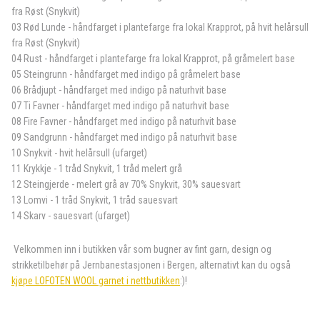
fra Røst (Snykvit)
03 Rød Lunde - håndfarget i plantefarge fra lokal Krapprot, på hvit helårsull
fra Røst (Snykvit)
04 Rust - håndfarget i plantefarge fra lokal Krapprot, på gråmelert base
05 Steingrunn - håndfarget med indigo på gråmelert base
06 Brådjupt - håndfarget med indigo på naturhvit base
07 Ti Favner - håndfarget med indigo på naturhvit base
08 Fire Favner - håndfarget med indigo på naturhvit base
09 Sandgrunn - håndfarget med indigo på naturhvit base
10 Snykvit - hvit helårsull (ufarget)
11 Krykkje - 1 tråd Snykvit, 1 tråd melert grå
12 Steingjerde - melert grå av 70% Snykvit, 30% sauesvart
13 Lomvi - 1 tråd Snykvit, 1 tråd sauesvart
14 Skarv - sauesvart (ufarget)
Velkommen inn i butikken vår som bugner av fint garn, design og
strikketilbehør på Jernbanestasjonen i Bergen, alternativt kan du også
kjøpe LOFOTEN WOOL garnet i nettbutikken
:)!