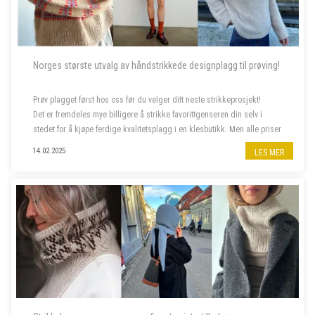
Norges største utvalg av håndstrikkede designplagg til prøving!
Prøv plagget først hos oss før du velger ditt neste strikkeprosjekt!
Det er fremdeles mye billigere å strikke favorittgenseren din selv i
stedet for å kjøpe ferdige kvalitetsplagg i en klesbutikk. Men alle priser
har steget siste året, og da er deilig å...
14.02.2025
LES MER