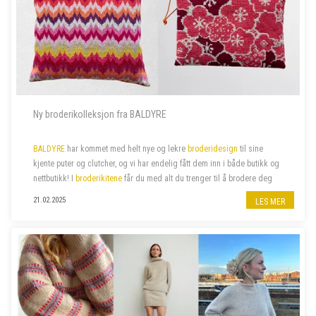
Ny broderikolleksjon fra BALDYRE
BALDYRE
har kommet med helt nye og lekre
broderidesign
til sine
kjente puter og clutcher, og vi har endelig fått dem inn i både butikk og
nettbutikk! I
broderikitene
får du med alt du trenger til å brodere deg
de lekreste putetrekk eller clutcher.
21.02.2025
LES MER