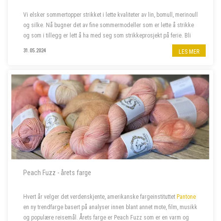
Vi elsker sommertopper strikket i lette kvaliteter av lin, bomull, merinoull
og silke. Nå bugner det av fine sommermodeller som er lette å strikke
og som i tillegg er lett å ha med seg som strikkeprosjekt på ferie. Bli
med oss å piffe opp sommergarderoben!
31.05.2024
LES MER
Peach Fuzz - årets farge
Hvert år velger det verdenskjente, amerikanske fargeinstituttet
Pantone
en ny trendfarge basert på analyser innen blant annet mote, film, musikk
og populære reisemål. Årets farge er Peach Fuzz som er en varm og