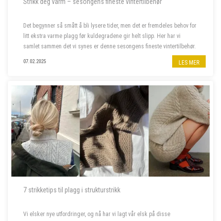
Strikk deg varm – sesongens fineste vintertilbehør
Det begynner så smått å bli lysere tider, men det er fremdeles behov for
litt ekstra varme plagg før kuldegradene gir helt slipp. Her har vi
samlet sammen det vi synes er denne sesongens fineste vintertilbehør.
07.02.2025
LES MER
7 strikketips til plagg i strukturstrikk
Vi elsker nye utfordringer, og nå har vi lagt vår elsk på disse