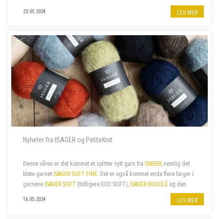
velkommen farge som beriker sinn, kropp og sjel. Naturligvi...
23.05.2024
LES MER
Nyheter fra ISAGER og PetiteKnit
Denne våren er det kommet et splitter nytt garn fra
ISAGER
, nemlig det
bløte garnet
ISAGER SOFT FINE
. Det er også kommet enda flere farger i
garnene
ISAGER SOFT
(tidligere ECO SOFT),
ISAGER BOUCLÉ
og den
fine bomullskvaliteten
ISAGER PALET
. I tillegg har vi nylig fått...
16.05.2024
LES MER