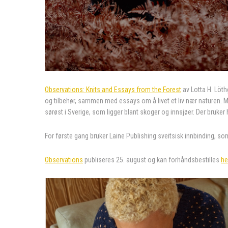
Observations: Knits and Essays from the Forest
av Lotta H. Löth
og tilbehør, sammen med essays om å livet et liv nær naturen. M
sørøst i Sverige, som ligger blant skoger og innsjøer. Der bruker 
For første gang bruker Laine Publishing sveitsisk innbinding, so
Observations
publiseres 25. august og kan forhåndsbestilles
he