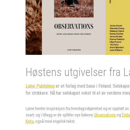
Høstens utgivelser fra L
Laine Publishing
er et forlag med base i Finland. Selskape
for strikkere. Nå har selskapet vokst til et av verdens m
Laine henter inspirasjon fra hverdagsskjønnhet og er opptatt av
snart, og i tillegg er de splitter nye bøkene
Observations
og
Embr
Knits
, også med engelsk tekst.