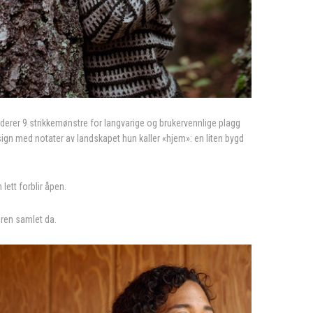
derer 9 strikkemønstre for langvarige og brukervennlige plagg
ign med notater av landskapet hun kaller «hjem»: en liten bygd
lett forblir åpen.
dren samlet da.