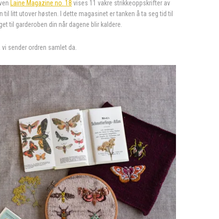
aven
Laine Magazine no. 18
vises 11 vakre strikkeoppskrifter av
 litt utover høsten. I dette magasinet er tanken å ta seg tid til
et til garderoben din når dagene blir kaldere.
a vi sender ordren samlet da.