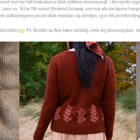
asinet som har hatt braksuksess blant strikkere internasjonalt. I den nyeste utg
. Laine no. 18 har fått navnet Weekend Getaway, som nok alle kan kjenne trangen til
ble strikkeplaggene passer både innendørs og utendørs, og er det perfekte tillegg
dsbestilles
her
. PS. Bestiller du flere bøker samtidig, merk deg lanseringsdato, d