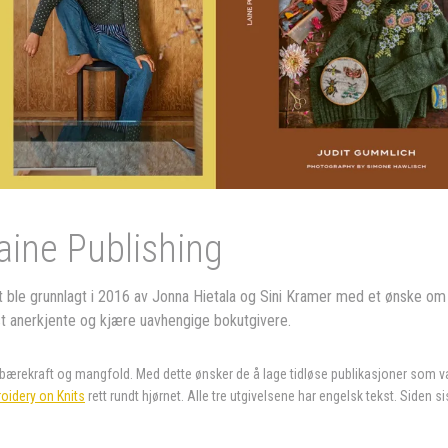
aine Publishing
t ble grunnlagt i 2016 av Jonna Hietala og Sini Kramer med et ønske om 
est anerkjente og kjære uavhengige bokutgivere.
 bærekraft og mangfold. Med dette ønsker de å lage tidløse publikasjoner som va
oidery on Knits
rett rundt hjørnet. Alle tre utgivelsene har engelsk tekst. Siden s