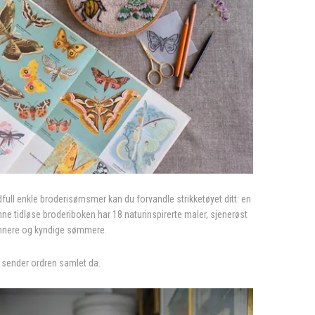
full enkle broderisømsmer kan du forvandle strikketøyet ditt: en
e tidløse broderiboken har 18 naturinspirerte maler, sjenerøst
gynnere og kyndige sømmere.
vi sender ordren samlet da.