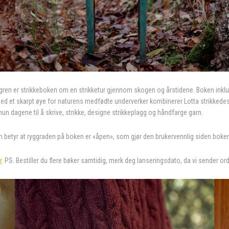
gren er strikkeboken om en strikketur gjennom skogen og årstidene. Boken inklu
ed et skarpt øye for naturens medfødte underverker kombinerer Lotta strikkedes
hun dagene til å skrive, strikke, designe strikkeplagg og håndfarge garn.
m betyr at ryggraden på boken er «åpen», som gjør den brukervennlig siden boken 
r
. PS. Bestiller du flere bøker samtidig, merk deg lanseringsdato, da vi sender or