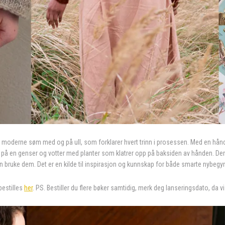
il moderne søm med og på ull, som forklarer hvert trinn i prosessen. Med en hånd
 på en genser og votter med planter som klatrer opp på baksiden av hånden. Denn
n bruke dem. Det er en kilde til inspirasjon og kunnskap for både smarte nybe
bestilles
her
. PS. Bestiller du flere bøker samtidig, merk deg lanseringsdato, da 