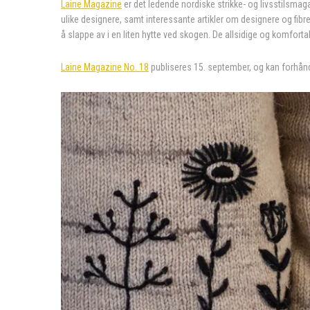
Laine Magazine
er det ledende nordiske strikke- og livsstilsmag
ulike designere, samt interessante artikler om designere og fibre
å slappe av i en liten hytte ved skogen. De allsidige og komforta
Laine Magazine No. 18
publiseres 15. september, og kan forhån