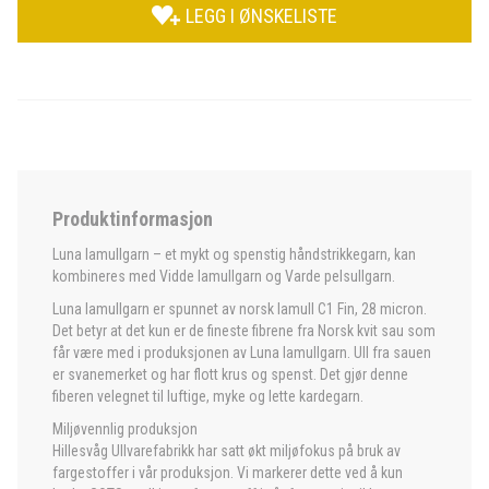
LEGG I ØNSKELISTE
Produktinformasjon
Luna lamullgarn – et mykt og spenstig håndstrikkegarn, kan
kombineres med Vidde lamullgarn og Varde pelsullgarn.
Luna lamullgarn er spunnet av norsk lamull C1 Fin, 28 micron.
Det betyr at det kun er de fineste fibrene fra Norsk kvit sau som
får være med i produksjonen av Luna lamullgarn. Ull fra sauen
er svanemerket og har flott krus og spenst. Det gjør denne
fiberen velegnet til luftige, myke og lette kardegarn.
Miljøvennlig produksjon
Hillesvåg Ullvarefabrikk har satt økt miljøfokus på bruk av
fargestoffer i vår produksjon. Vi markerer dette ved å kun