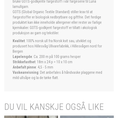
bruke GOTS-godkjente fargestoff i vår fargeserie til Luna
lamullgarn.
GOTS (Global Organic Textile Standard) stiller krav til at
fargestoffer er biologisk nedbrytbare og giftfrie. Det ferdige
produktet kan ikke inneholde allergener eller rester av farlige
kjemikalier. GOTS-godkjent fargestoff er tillatt i økologisk
produksjon av garn og tekstiler.
Kvalitet
: 100% norsk ull fra Norsk kvit sau, utviklet og
produsert hos Hillesvåg Ullvarefabrikk, i Hillesvågen nord for
Bergen
Løpelengde
: Ca. 200 m på 100 grams hesper
Strikkefasthet
: 18m x 24 p = 10 x 10 cm
Anbefalt pinne
: 4,5 - 5 mm
Vaskeanvisning
: Det anbefales å håndvaske plaggene med
mild ullsåpe og la de tørke flatt.
DU VIL KANSKJE OGSÅ LIKE