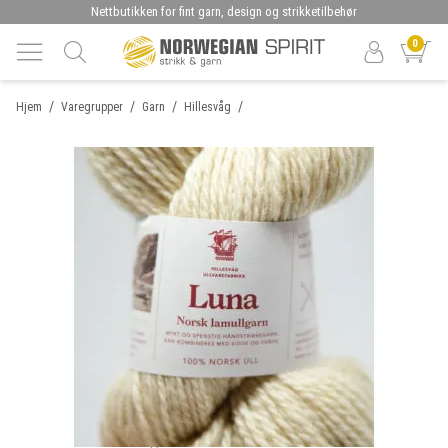
Nettbutikken for fint garn, design og strikketilbehør
0
/
/
/
/
Hjem
Varegrupper
Garn
Hillesvåg