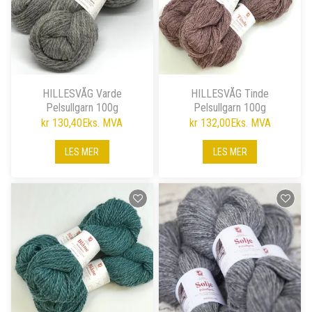
HILLESVÅG Varde
HILLESVÅG Tinde
Pelsullgarn 100g
Pelsullgarn 100g
kr 130,40
Eks. MVA
kr 132,00
Eks. MVA
LES MER
LES MER