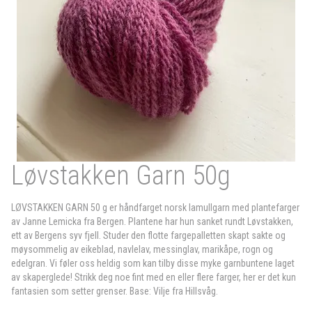
Løvstakken Garn 50g
LØVSTAKKEN GARN 50 g er håndfarget norsk lamullgarn med plantefarger
av Janne Lemicka fra Bergen. Plantene har hun sanket rundt Løvstakken,
ett av Bergens syv fjell. Studer den flotte fargepalletten skapt sakte og
møysommelig av eikeblad, navlelav, messinglav, marikåpe, rogn og
edelgran. Vi føler oss heldig som kan tilby disse myke garnbuntene laget
av skaperglede! Strikk deg noe fint med en eller flere farger, her er det kun
fantasien som setter grenser. Base: Vilje fra Hillsvåg.