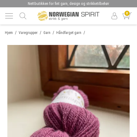
Nettbutikken for fint garn, design og strikketilbehør
0
/
/
/
/
Hjem
Varegrupper
Garn
Håndfarget garn