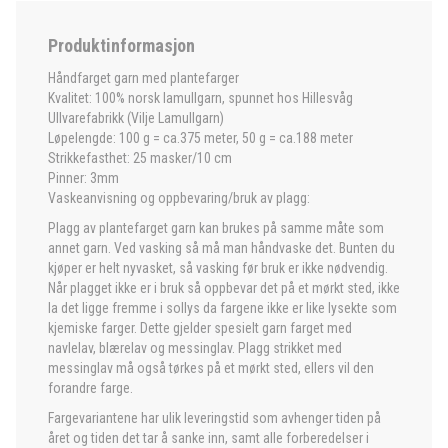
Produktinformasjon
Håndfarget garn med plantefarger
Kvalitet: 100% norsk lamullgarn, spunnet hos Hillesvåg
Ullvarefabrikk (Vilje Lamullgarn)
Løpelengde: 100 g = ca.375 meter, 50 g = ca.188 meter
Strikkefasthet: 25 masker/10 cm
Pinner: 3mm
Vaskeanvisning og oppbevaring/bruk av plagg:
Plagg av plantefarget garn kan brukes på samme måte som
annet garn. Ved vasking så må man håndvaske det. Bunten du
kjøper er helt nyvasket, så vasking før bruk er ikke nødvendig.
Når plagget ikke er i bruk så oppbevar det på et mørkt sted, ikke
la det ligge fremme i sollys da fargene ikke er like lysekte som
kjemiske farger. Dette gjelder spesielt garn farget med
navlelav, blærelav og messinglav. Plagg strikket med
messinglav må også tørkes på et mørkt sted, ellers vil den
forandre farge.
Fargevariantene har ulik leveringstid som avhenger tiden på
året og tiden det tar å sanke inn, samt alle forberedelser i