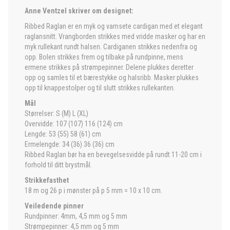
Anne Ventzel skriver om designet:
Ribbed Raglan er en myk og vamsete cardigan med et elegant
raglansnitt. Vrangborden strikkes med vridde masker og har en
myk rullekant rundt halsen. Cardiganen strikkes nedenfra og
opp. Bolen strikkes frem og tilbake på rundpinne, mens
ermene strikkes på strømpepinner. Delene plukkes deretter
opp og samles til et bærestykke og halsribb. Masker plukkes
opp til knappestolper og til slutt strikkes rullekanten.
Mål
Størrelser: S (M) L (XL)
Overvidde: 107 (107) 116 (124) cm
Lengde: 53 (55) 58 (61) cm
Ermelengde: 34 (36) 36 (36) cm
Ribbed Raglan bør ha en bevegelsesvidde på rundt 11-20 cm i
forhold til ditt brystmål.
Strikkefasthet
18 m og 26 p i mønster på p 5 mm = 10 x 10 cm.
Veiledende pinner
Rundpinner: 4mm, 4,5 mm og 5 mm
Strømpepinner: 4,5 mm og 5 mm