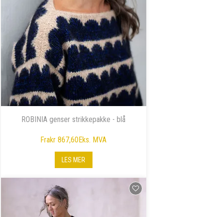
ROBINIA genser strikkepakke - blå
Fra
kr 867,60
Eks. MVA
LES MER