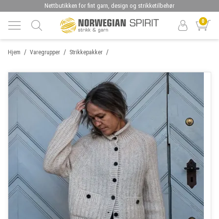
Nettbutikken for fint garn, design og strikketilbehør
0
/
/
/
Hjem
Varegrupper
Strikkepakker