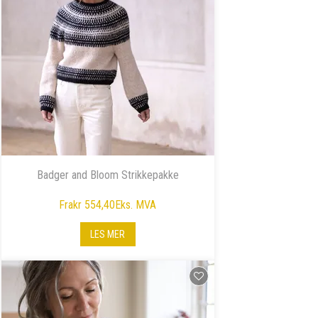
Badger and Bloom Strikkepakke
Fra
kr 554,40
Eks. MVA
LES MER