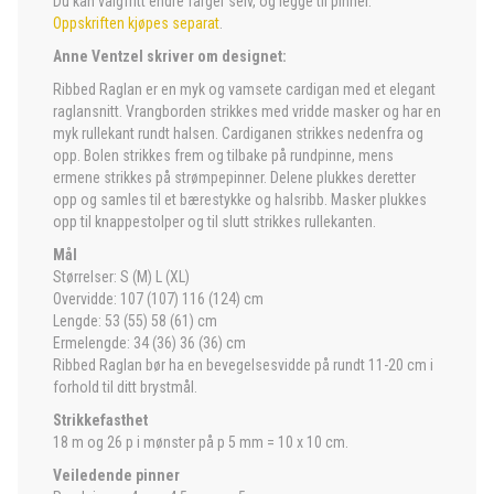
Du kan valgfritt endre farger selv, og legge til pinner.
Oppskriften kjøpes separat
.
Anne Ventzel skriver om designet:
Ribbed Raglan er en myk og vamsete cardigan med et elegant
raglansnitt. Vrangborden strikkes med vridde masker og har en
myk rullekant rundt halsen. Cardiganen strikkes nedenfra og
opp. Bolen strikkes frem og tilbake på rundpinne, mens
ermene strikkes på strømpepinner. Delene plukkes deretter
opp og samles til et bærestykke og halsribb. Masker plukkes
opp til knappestolper og til slutt strikkes rullekanten.
Mål
Størrelser: S (M) L (XL)
Overvidde: 107 (107) 116 (124) cm
Lengde: 53 (55) 58 (61) cm
Ermelengde: 34 (36) 36 (36) cm
Ribbed Raglan bør ha en bevegelsesvidde på rundt 11-20 cm i
forhold til ditt brystmål.
Strikkefasthet
18 m og 26 p i mønster på p 5 mm = 10 x 10 cm.
Veiledende pinner