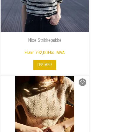
Nice Strikkepakke
Fra
kr 792,00
Eks. MVA
LES MER