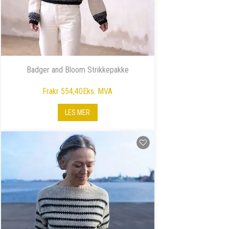
Badger and Bloom Strikkepakke
Fra
kr 554,40
Eks. MVA
LES MER