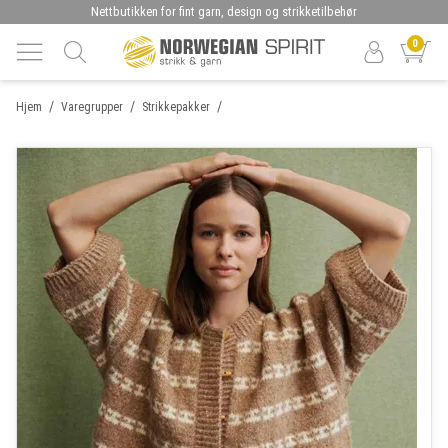
Nettbutikken for fint garn, design og strikketilbehør
0
/
/
/
Hjem
Varegrupper
Strikkepakker