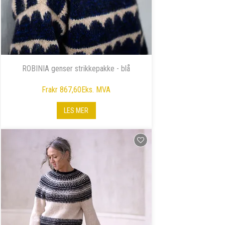
ROBINIA genser strikkepakke - blå
Fra
kr 867,60
Eks. MVA
LES MER