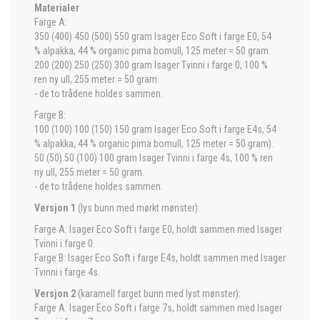
Materialer
Farge A:
350 (400) 450 (500) 550 gram Isager Eco Soft i farge E0, 54
% alpakka, 44 % organic pima bomull, 125 meter = 50 gram.
200 (200) 250 (250) 300 gram Isager Tvinni i farge 0, 100 %
ren ny ull, 255 meter = 50 gram.
- de to trådene holdes sammen.
Farge B:
100 (100) 100 (150) 150 gram Isager Eco Soft i farge E4s, 54
% alpakka, 44 % organic pima bomull, 125 meter = 50 gram).
50 (50) 50 (100) 100 gram Isager Tvinni i farge 4s, 100 % ren
ny ull, 255 meter = 50 gram.
- de to trådene holdes sammen.
Versjon 1
(lys bunn med mørkt mønster):
Farge A: Isager Eco Soft i farge E0, holdt sammen med Isager
Tvinni i farge 0.
Farge B: Isager Eco Soft i farge E4s, holdt sammen med Isager
Tvinni i farge 4s.
Versjon 2
(karamell farget bunn med lyst mønster):
Farge A: Isager Eco Soft i farge 7s, holdt sammen med Isager