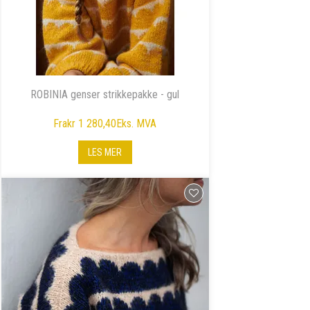
ROBINIA genser strikkepakke - gul
Fra
kr 1 280,40
Eks. MVA
LES MER