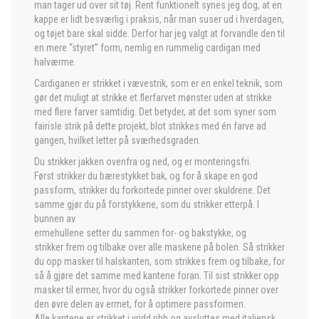
man tager ud over sit tøj. Rent funktionelt synes jeg dog, at en
kappe er lidt besværlig i praksis, når man suser ud i hverdagen,
og tøjet bare skal sidde. Derfor har jeg valgt at forvandle den til
en mere “styret” form, nemlig en rummelig cardigan med
halværme.
Cardiganen er strikket i vævestrik, som er en enkel teknik, som
gør det muligt at strikke et flerfarvet mønster uden at strikke
med flere farver samtidig. Det betyder, at det som syner som
fairisle strik på dette projekt, blot strikkes med én farve ad
gangen, hvilket letter på sværhedsgraden.
Du strikker jakken ovenfra og ned, og er monteringsfri.
Først strikker du bærestykket bak, og for å skape en god
passform, strikker du forkortede pinner over skuldrene. Det
samme gjør du på forstykkene, som du strikker etterpå. I
bunnen av
ermehullene setter du sammen for- og bakstykke, og
strikker frem og tilbake over alle maskene på bolen. Så strikker
du opp masker til halskanten, som strikkes frem og tilbake, for
så å gjøre det samme med kantene foran. Til sist strikker opp
masker til ermer, hvor du også strikker forkortede pinner over
den øvre delen av ermet, for å optimere passformen.
Alle kantene er strikket i vridd ribb og avsluttes med italiensk