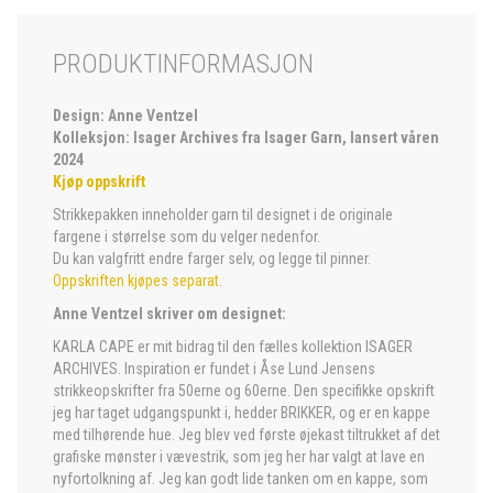
PRODUKTINFORMASJON
Design: Anne Ventzel
Kolleksjon: Isager Archives fra Isager Garn, lansert våren
2024
Kjøp oppskrift
Strikkepakken inneholder garn til designet i de originale
fargene i størrelse som du velger nedenfor.
Du kan valgfritt endre farger selv, og legge til pinner.
Oppskriften kjøpes separat
.
Anne Ventzel skriver om designet:
KARLA CAPE er mit bidrag til den fælles kollektion ISAGER
ARCHIVES. Inspiration er fundet i Åse Lund Jensens
strikkeopskrifter fra 50erne og 60erne. Den specifikke opskrift
jeg har taget udgangspunkt i, hedder BRIKKER, og er en kappe
med tilhørende hue. Jeg blev ved første øjekast tiltrukket af det
grafiske mønster i vævestrik, som jeg her har valgt at lave en
nyfortolkning af. Jeg kan godt lide tanken om en kappe, som