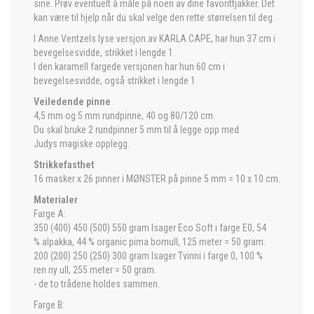
sine. Prøv eventuelt å måle på noen av dine favorittjakker. Det
kan være til hjelp når du skal velge den rette størrelsen til deg.
I Anne Ventzels lyse versjon av KARLA CAPE, har hun 37 cm i
bevegelsesvidde, strikket i lengde 1.
I den karamell fargede versjonen har hun 60 cm i
bevegelsesvidde, også strikket i lengde 1.
Veiledende pinne
4,5 mm og 5 mm rundpinne, 40 og 80/120 cm.
Du skal bruke 2 rundpinner 5 mm til å legge opp med
Judys magiske opplegg.
Strikkefasthet
16 masker x 26 pinner i MØNSTER på pinne 5 mm = 10 x 10 cm.
Materialer
Farge A:
350 (400) 450 (500) 550 gram Isager Eco Soft i farge E0, 54
% alpakka, 44 % organic pima bomull, 125 meter = 50 gram.
200 (200) 250 (250) 300 gram Isager Tvinni i farge 0, 100 %
ren ny ull, 255 meter = 50 gram.
- de to trådene holdes sammen.
Farge B: