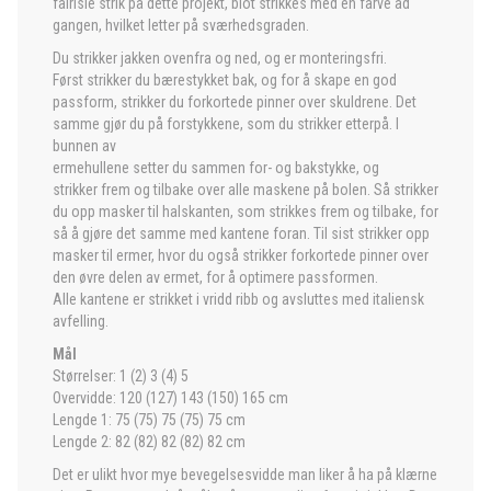
fairisle strik på dette projekt, blot strikkes med én farve ad
gangen, hvilket letter på sværhedsgraden.
Du strikker jakken ovenfra og ned, og er monteringsfri.
Først strikker du bærestykket bak, og for å skape en god
passform, strikker du forkortede pinner over skuldrene. Det
samme gjør du på forstykkene, som du strikker etterpå. I
bunnen av
ermehullene setter du sammen for- og bakstykke, og
strikker frem og tilbake over alle maskene på bolen. Så strikker
du opp masker til halskanten, som strikkes frem og tilbake, for
så å gjøre det samme med kantene foran. Til sist strikker opp
masker til ermer, hvor du også strikker forkortede pinner over
den øvre delen av ermet, for å optimere passformen.
Alle kantene er strikket i vridd ribb og avsluttes med italiensk
avfelling.
Mål
Størrelser: 1 (2) 3 (4) 5
Overvidde: 120 (127) 143 (150) 165 cm
Lengde 1: 75 (75) 75 (75) 75 cm
Lengde 2: 82 (82) 82 (82) 82 cm
Det er ulikt hvor mye bevegelsesvidde man liker å ha på klærne