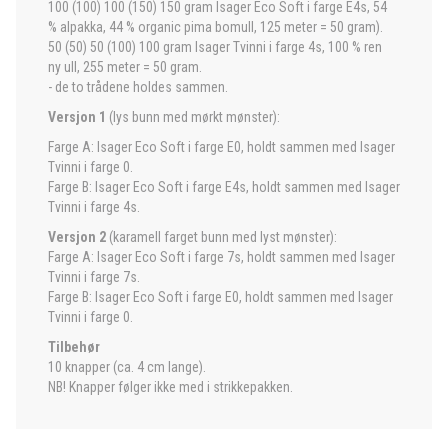
100 (100) 100 (150) 150 gram Isager Eco Soft i farge E4s, 54
% alpakka, 44 % organic pima bomull, 125 meter = 50 gram).
50 (50) 50 (100) 100 gram Isager Tvinni i farge 4s, 100 % ren
ny ull, 255 meter = 50 gram.
- de to trådene holdes sammen.
Versjon 1
(lys bunn med mørkt mønster):
Farge A: Isager Eco Soft i farge E0, holdt sammen med Isager
Tvinni i farge 0.
Farge B: Isager Eco Soft i farge E4s, holdt sammen med Isager
Tvinni i farge 4s.
Versjon 2
(karamell farget bunn med lyst mønster):
Farge A: Isager Eco Soft i farge 7s, holdt sammen med Isager
Tvinni i farge 7s.
Farge B: Isager Eco Soft i farge E0, holdt sammen med Isager
Tvinni i farge 0.
Tilbehør
10 knapper (ca. 4 cm lange).
NB! Knapper følger ikke med i strikkepakken.