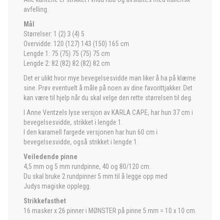
avfelling.
Mål
Størrelser: 1 (2) 3 (4) 5
Overvidde: 120 (127) 143 (150) 165 cm
Lengde 1: 75 (75) 75 (75) 75 cm
Lengde 2: 82 (82) 82 (82) 82 cm
Det er ulikt hvor mye bevegelsesvidde man liker å ha på klærne
sine. Prøv eventuelt å måle på noen av dine favorittjakker. Det
kan være til hjelp når du skal velge den rette størrelsen til deg.
I Anne Ventzels lyse versjon av KARLA CAPE, har hun 37 cm i
bevegelsesvidde, strikket i lengde 1.
I den karamell fargede versjonen har hun 60 cm i
bevegelsesvidde, også strikket i lengde 1.
Veiledende pinne
4,5 mm og 5 mm rundpinne, 40 og 80/120 cm.
Du skal bruke 2 rundpinner 5 mm til å legge opp med
Judys magiske opplegg.
Strikkefasthet
16 masker x 26 pinner i MØNSTER på pinne 5 mm = 10 x 10 cm.