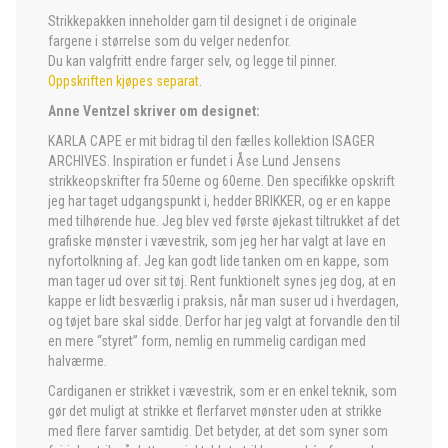
Strikkepakken inneholder garn til designet i de originale
fargene i størrelse som du velger nedenfor.
Du kan valgfritt endre farger selv, og legge til pinner.
Oppskriften kjøpes separat
.
Anne Ventzel skriver om designet:
KARLA CAPE er mit bidrag til den fælles kollektion ISAGER
ARCHIVES. Inspiration er fundet i Åse Lund Jensens
strikkeopskrifter fra 50erne og 60erne. Den specifikke opskrift
jeg har taget udgangspunkt i, hedder BRIKKER, og er en kappe
med tilhørende hue. Jeg blev ved første øjekast tiltrukket af det
grafiske mønster i vævestrik, som jeg her har valgt at lave en
nyfortolkning af. Jeg kan godt lide tanken om en kappe, som
man tager ud over sit tøj. Rent funktionelt synes jeg dog, at en
kappe er lidt besværlig i praksis, når man suser ud i hverdagen,
og tøjet bare skal sidde. Derfor har jeg valgt at forvandle den til
en mere “styret” form, nemlig en rummelig cardigan med
halværme.
Cardiganen er strikket i vævestrik, som er en enkel teknik, som
gør det muligt at strikke et flerfarvet mønster uden at strikke
med flere farver samtidig. Det betyder, at det som syner som