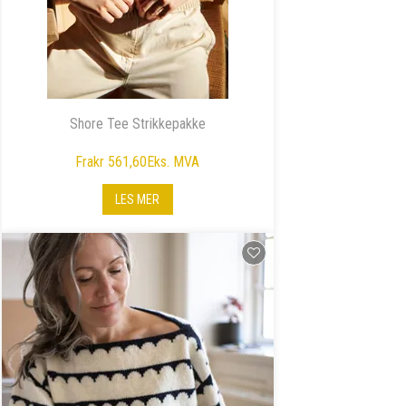
Shore Tee Strikkepakke
Fra
kr 561,60
Eks. MVA
LES MER