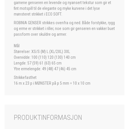
garnene genseren en levende og nyansert tekstur som gir et
fint motspill til de elegante og myke kurvene i det lyse
mønsteret strikket i ECO SOFT.
ROBINIA GENSER strikkes ovenfra og ned. Både forstykke, rygg
og erme er strikket i riller, noe som gir genseren en vakker buet
passform over skuldre og armer.
Mål
Størrelser: XS/S (M) L (XL/2XL) 3XL
Overvidde: 100 (110) 120 (130) 140 cm
Lengde: 57 (59) 61 (63) 65 cm
Ytre ermelengde: 49 (48) 47 (46) 45 cm
Strikkefasthet
16 m x 23 p i MØNSTER på p 5 mm = 10 x 10 cm
PRODUKTINFORMASJON