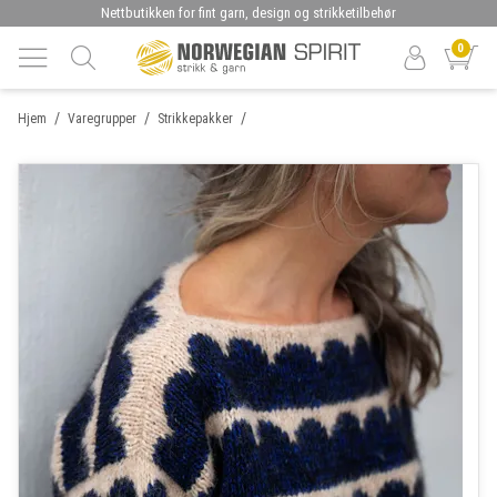
Nettbutikken for fint garn, design og strikketilbehør
0
/
/
/
Hjem
Varegrupper
Strikkepakker