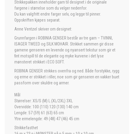
Strikkepakken inneholder garn til designet i de originale
fargene i størrelse som du velger nedenfor.
Du kan valgfritt endre farger selv, og legge til pinner.
Oppskriften kjøpes separat.
Anne Ventzel skriver om designet:
Grunnfargen i ROBINIA GENSER består av tre garn – TVINNI,
ISAGER TWEED og SILK MOHAIR. Strikket sammen gir disse
garnene genseren en levende og nyansert tekstur som gir et
fint motspill til de elegante og myke kurvene i det lyse
mønsteret strikket i ECO SOFT.
ROBINIA GENSER strikkes ovenfra og ned. Både forstykke, rygg
og erme er strikket i riller, noe som gir genseren en vakker buet
passform over skuldre og armer.
Mål
Størrelser: XS/S (M) L (XL/2XL) 3XL
Overvidde: 100 (110) 120 (130) 140 cm
Lengde: 57 (59) 61 (63) 65 cm
Ytre ermelengde: 49 (48) 47 (46) 45 cm
Strikkefasthet
16 m x 23 p i MØNSTER på p 5 mm = 10 x 10 cm