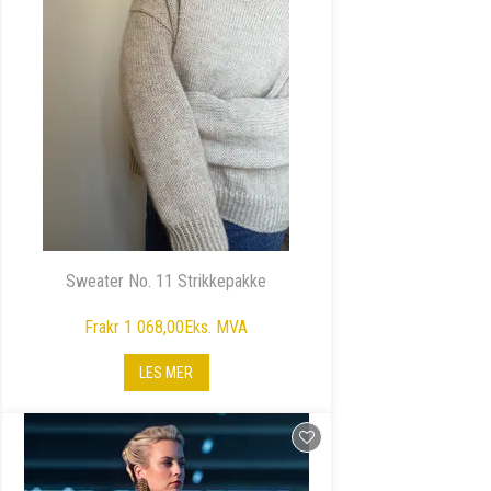
Sweater No. 11 Strikkepakke
Fra
kr 1 068,00
Eks. MVA
LES MER