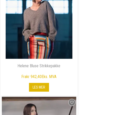
Helene Bluse Strikkepakke
Fra
kr 942,40
Eks. MVA
LES MER