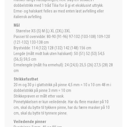
dobbelstrikk med 1 tråd Tilia for å gi et eksklusivt uttrykk.
Erme- og halskant felles av med enten løst avfelling eller
italiensk avfelling.
Mål
Størrelse XS (S) M (L) XL (2XL) 3XL
Passer til overvidde: 80-90 (91-96) 97-102 (103-108) 109-120
(121-132) 133-138 cm
Brystvidde: 114 (122) 128 (132) 142 (148) 156 cm
Lengde (målt midt bak uten halskant): 50 (51) 52 (53) 54,5
(56,5) 59,5 cm
Ermelengde (målt fra ermehull): 24 (24,5) 25,5 (26) 27,5 (28) 28
cm
Strikkefasthet
20 m og 30 p i glattstrikk på pinne 4,5 mm = 10 x 10 cm 48 m i
dobbelstrikk på pinne 3 mm = 10 cm
Strikkeprøven er målt etter vask.
Pinnetykkelsen er kun veiledende. Har du flere masker på 10
cm, skal du bytte til tykkere pinne, har du færre masker på 10
cm, skal du bytte til tynnere pinne.
Veiledende pinner