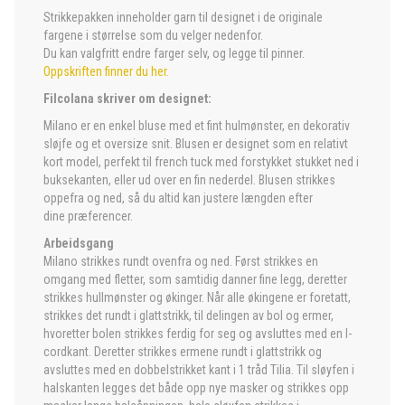
Strikkepakken inneholder garn til designet i de originale
fargene i størrelse som du velger nedenfor.
Du kan valgfritt endre farger selv, og legge til pinner.
Oppskriften finner du her.
Filcolana skriver om designet:
Milano er en enkel bluse med et fint hulmønster, en dekorativ
sløjfe og et oversize snit. Blusen er designet som en relativt
kort model, perfekt til french tuck med forstykket stukket ned i
buksekanten, eller ud over en fin nederdel. Blusen strikkes
oppefra og ned, så du altid kan justere længden efter
dine præferencer.
Arbeidsgang
Milano strikkes rundt ovenfra og ned. Først strikkes en
omgang med fletter, som samtidig danner fine legg, deretter
strikkes hullmønster og økinger. Når alle økingene er foretatt,
strikkes det rundt i glattstrikk, til delingen av bol og ermer,
hvoretter bolen strikkes ferdig for seg og avsluttes med en I-
cordkant. Deretter strikkes ermene rundt i glattstrikk og
avsluttes med en dobbelstrikket kant i 1 tråd Tilia. Til sløyfen i
halskanten legges det både opp nye masker og strikkes opp