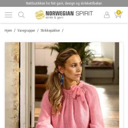
Nettbutikken for fint garn, design og strikketilbehør
0
/
/
/
Hjem
Varegrupper
Strikkepakker