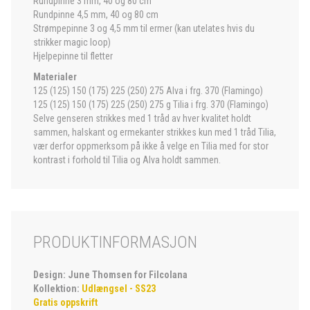
Rundpinne 3 mm, 40 og 80 cm
Rundpinne 4,5 mm, 40 og 80 cm
Strømpepinne 3 og 4,5 mm til ermer (kan utelates hvis du
strikker magic loop)
Hjelpepinne til fletter
Materialer
125 (125) 150 (175) 225 (250) 275 Alva i frg. 370 (Flamingo)
125 (125) 150 (175) 225 (250) 275 g Tilia i frg. 370 (Flamingo)
Selve genseren strikkes med 1 tråd av hver kvalitet holdt
sammen, halskant og ermekanter strikkes kun med 1 tråd Tilia,
vær derfor oppmerksom på ikke å velge en Tilia med for stor
kontrast i forhold til Tilia og Alva holdt sammen.
PRODUKTINFORMASJON
Design: June Thomsen for Filcolana
Kollektion:
Udlængsel - SS23
Gratis oppskrift