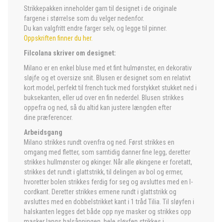
Strikkepakken inneholder garn til designet i de originale
fargene i størrelse som du velger nedenfor.
Du kan valgfritt endre farger selv, og legge til pinner.
Oppskriften finner du her.
Filcolana skriver om designet:
Milano er en enkel bluse med et fint hulmønster, en dekorativ
sløjfe og et oversize snit. Blusen er designet som en relativt
kort model, perfekt til french tuck med forstykket stukket ned i
buksekanten, eller ud over en fin nederdel. Blusen strikkes
oppefra og ned, så du altid kan justere længden efter
dine præferencer.
Arbeidsgang
Milano strikkes rundt ovenfra og ned. Først strikkes en
omgang med fletter, som samtidig danner fine legg, deretter
strikkes hullmønster og økinger. Når alle økingene er foretatt,
strikkes det rundt i glattstrikk, til delingen av bol og ermer,
hvoretter bolen strikkes ferdig for seg og avsluttes med en I-
cordkant. Deretter strikkes ermene rundt i glattstrikk og
avsluttes med en dobbelstrikket kant i 1 tråd Tilia. Til sløyfen i
halskanten legges det både opp nye masker og strikkes opp
masker langs halsåpningen, hele sløyfen strikkes i