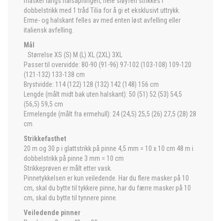
masker langs halsåpningen, hele sløyfen strikkes i
dobbelstrikk med 1 tråd Tilia for å gi et eksklusivt uttrykk.
Erme- og halskant felles av med enten løst avfelling eller
italiensk avfelling.
Mål
Størrelse XS (S) M (L) XL (2XL) 3XL
Passer til overvidde: 80-90 (91-96) 97-102 (103-108) 109-120
(121-132) 133-138 cm
Brystvidde: 114 (122) 128 (132) 142 (148) 156 cm
Lengde (målt midt bak uten halskant): 50 (51) 52 (53) 54,5
(56,5) 59,5 cm
Ermelengde (målt fra ermehull): 24 (24,5) 25,5 (26) 27,5 (28) 28
cm
Strikkefasthet
20 m og 30 p i glattstrikk på pinne 4,5 mm = 10 x 10 cm 48 m i
dobbelstrikk på pinne 3 mm = 10 cm
Strikkeprøven er målt etter vask.
Pinnetykkelsen er kun veiledende. Har du flere masker på 10
cm, skal du bytte til tykkere pinne, har du færre masker på 10
cm, skal du bytte til tynnere pinne.
Veiledende pinner