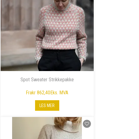
Spot Sweater Strikkepakke
Fra
kr 862,40
Eks. MVA
LES MER