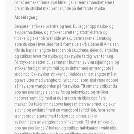
For at ærmekanterne skal blive lige, er ærmemanchetterne i
drejet rib strikket med vendepinde på det første stykke.
Arbeidsgang
Genseren strikkes ovenfra og ned. Du legger opp nakke- og
skuldermaskene, og strikker deretter glattstrikk frem og
tilbake, og øker på hver side av skuldermaskene. Samtidig
som du øker i hver side for å forme de skrå sidene til V-halsen.
Når du har den angitte bredden på skuldrene, deler du arbeidet
og strikker hvert forstykke og bakstykke ferdig hver for seg.
Forstykkene setter du sammen i bunnen av V-utskjæringen, og
strikker ferdig til angitt mål og avslutter med en vrangbord i
vridd ribb. Bakstykket strikker du likeledes til det angitte målet,
og avslutter med vrangbord i vridd ribb, som skal være dobbel
så høy som vrangborden på forstykket. Til ermene strikker du
opp masker langs siden av forog bakstykket, og strikker
nedover samtidig med at du i starten strikkes opp flere
masker. Du feller inn nedover langs midten av ermet, og øker i
sidene og avslutter med en vrangbord i vridd ribb, hvor selve
vrangborden starter med forkortede pinner, slik at
avslutningen av vrangborden blir vannrett. Til sist strikker du
opp masker langs V-halsen og strikker halskanten i vridd ribb.