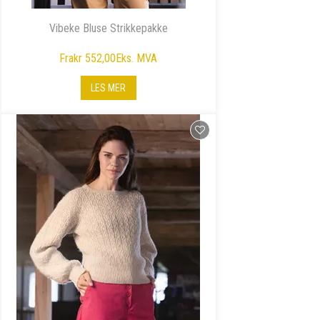
Vibeke Bluse Strikkepakke
Fra
kr 552,00
Eks. MVA
LES MER