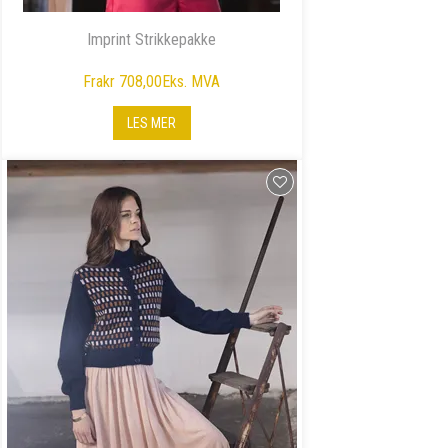
Imprint Strikkepakke
Fra
kr 708,00
Eks. MVA
LES MER