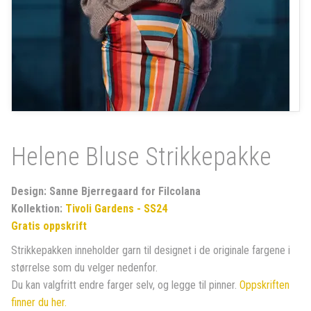
Helene Bluse Strikkepakke
Design: Sanne Bjerregaard for Filcolana
Kollektion:
Tivoli Gardens - SS24
Gratis oppskrift
Strikkepakken inneholder garn til designet i de originale fargene i
størrelse som du velger nedenfor.
Du kan valgfritt endre farger selv, og legge til pinner.
Oppskriften
finner du her.