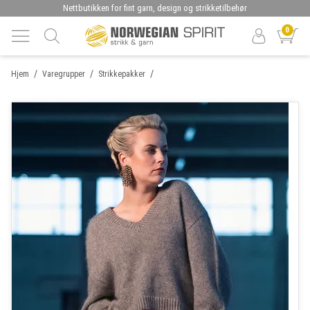
Nettbutikken for fint garn, design og strikketilbehør
0
/
/
/
Hjem
Varegrupper
Strikkepakker