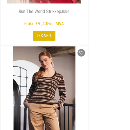
Run The World Strikkepakke
Fra
kr 970,40
Eks. MVA
LES MER