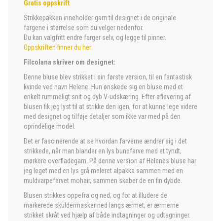
Gratis oppskrift
Strikkepakken inneholder garn til designet i de originale
fargene i størrelse som du velger nedenfor.
Du kan valgfritt endre farger selv, og legge til pinner.
Oppskriften finner du her.
Filcolana skriver om designet:
Denne bluse blev strikket i sin første version, til en fantastisk
kvinde ved navn Helene. Hun ønskede sig en bluse med et
enkelt rummeligt snit og dyb V-udskæring. Efter aflevering af
blusen fik jeg lyst til at strikke den igen, for at kunne lege videre
med designet og tilføje detaljer som ikke var med på den
oprindelige model.
Det er fascinerende at se hvordan farverne ændrer sig i det
strikkede, når man blander en lys bundfarve med et tyndt,
mørkere overfladegarn. På denne version af Helenes bluse har
jeg leget med en lys grå meleret alpakka sammen med en
muldvarpefarvet mohair, sammen skaber de en fin dybde.
Blusen strikkes oppefra og ned, og for at illudere de
markerede skuldermasker ned langs ærmet, er ærmerne
strikket skråt ved hjælp af både indtagninger og udtagninger.