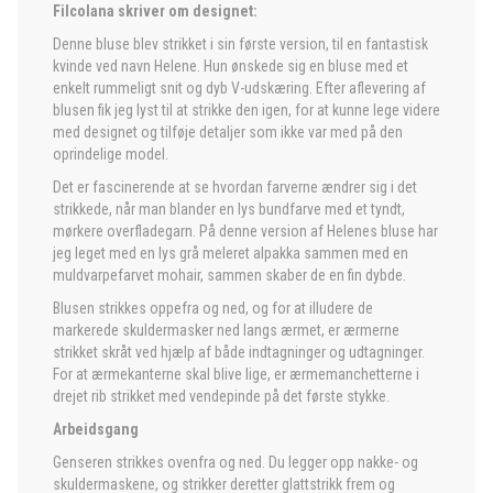
Filcolana skriver om designet:
Denne bluse blev strikket i sin første version, til en fantastisk
kvinde ved navn Helene. Hun ønskede sig en bluse med et
enkelt rummeligt snit og dyb V-udskæring. Efter aflevering af
blusen fik jeg lyst til at strikke den igen, for at kunne lege videre
med designet og tilføje detaljer som ikke var med på den
oprindelige model.
Det er fascinerende at se hvordan farverne ændrer sig i det
strikkede, når man blander en lys bundfarve med et tyndt,
mørkere overfladegarn. På denne version af Helenes bluse har
jeg leget med en lys grå meleret alpakka sammen med en
muldvarpefarvet mohair, sammen skaber de en fin dybde.
Blusen strikkes oppefra og ned, og for at illudere de
markerede skuldermasker ned langs ærmet, er ærmerne
strikket skråt ved hjælp af både indtagninger og udtagninger.
For at ærmekanterne skal blive lige, er ærmemanchetterne i
drejet rib strikket med vendepinde på det første stykke.
Arbeidsgang
Genseren strikkes ovenfra og ned. Du legger opp nakke- og
skuldermaskene, og strikker deretter glattstrikk frem og