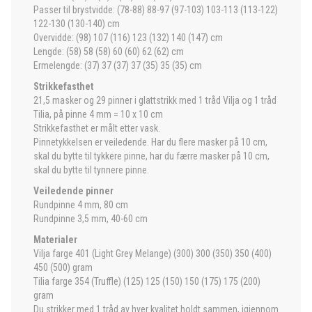
Passer til brystvidde: (78-88) 88-97 (97-103) 103-113 (113-122)
122-130 (130-140) cm
Overvidde: (98) 107 (116) 123 (132) 140 (147) cm
Lengde: (58) 58 (58) 60 (60) 62 (62) cm
Ermelengde: (37) 37 (37) 37 (35) 35 (35) cm
Strikkefasthet
21,5 masker og 29 pinner i glattstrikk med 1 tråd Vilja og 1 tråd
Tilia, på pinne 4 mm = 10 x 10 cm
Strikkefasthet er målt etter vask.
Pinnetykkelsen er veiledende. Har du flere masker på 10 cm,
skal du bytte til tykkere pinne, har du færre masker på 10 cm,
skal du bytte til tynnere pinne.
Veiledende pinner
Rundpinne 4 mm, 80 cm
Rundpinne 3,5 mm, 40-60 cm
Materialer
Vilja farge 401 (Light Grey Melange) (300) 300 (350) 350 (400)
450 (500) gram
Tilia farge 354 (Truffle) (125) 125 (150) 150 (175) 175 (200)
gram
Du strikker med 1 tråd av hver kvalitet holdt sammen, igjennom