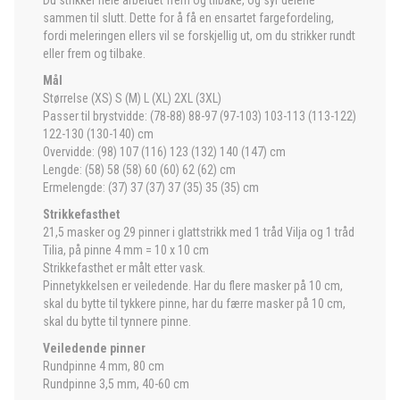
Du strikker hele arbeidet frem og tilbake, og syr delene
sammen til slutt. Dette for å få en ensartet fargefordeling,
fordi meleringen ellers vil se forskjellig ut, om du strikker rundt
eller frem og tilbake.
Mål
Størrelse (XS) S (M) L (XL) 2XL (3XL)
Passer til brystvidde: (78-88) 88-97 (97-103) 103-113 (113-122)
122-130 (130-140) cm
Overvidde: (98) 107 (116) 123 (132) 140 (147) cm
Lengde: (58) 58 (58) 60 (60) 62 (62) cm
Ermelengde: (37) 37 (37) 37 (35) 35 (35) cm
Strikkefasthet
21,5 masker og 29 pinner i glattstrikk med 1 tråd Vilja og 1 tråd
Tilia, på pinne 4 mm = 10 x 10 cm
Strikkefasthet er målt etter vask.
Pinnetykkelsen er veiledende. Har du flere masker på 10 cm,
skal du bytte til tykkere pinne, har du færre masker på 10 cm,
skal du bytte til tynnere pinne.
Veiledende pinner
Rundpinne 4 mm, 80 cm
Rundpinne 3,5 mm, 40-60 cm