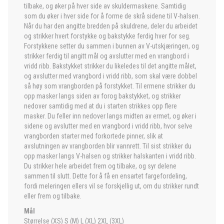
tilbake, og øker på hver side av skuldermaskene. Samtidig
som du øker i hver side for å forme de skrå sidene til V-halsen.
Når du har den angitte bredden på skuldrene, deler du arbeidet
og strikker hvert forstykke og bakstykke ferdig hver for seg.
Forstykkene setter du sammen i bunnen av V-utskjæringen, og
strikker ferdig til angitt mål og avslutter med en vrangbord i
vridd ribb. Bakstykket strikker du likeledes til det angitte målet,
og avslutter med vrangbord i vridd ribb, som skal være dobbel
så høy som vrangborden på forstykket. Til ermene strikker du
opp masker langs siden av forog bakstykket, og strikker
nedover samtidig med at du i starten strikkes opp flere
masker. Du feller inn nedover langs midten av ermet, og øker i
sidene og avslutter med en vrangbord i vridd ribb, hvor selve
vrangborden starter med forkortede pinner, slik at
avslutningen av vrangborden blir vannrett. Til sist strikker du
opp masker langs V-halsen og strikker halskanten i vridd ribb.
Du strikker hele arbeidet frem og tilbake, og syr delene
sammen til slutt. Dette for å få en ensartet fargefordeling,
fordi meleringen ellers vil se forskjellig ut, om du strikker rundt
eller frem og tilbake.
Mål
Størrelse (XS) S (M) L (XL) 2XL (3XL)