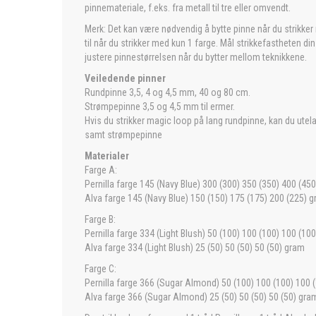
pinnemateriale, f.eks. fra metall til tre eller omvendt.
Merk: Det kan være nødvendig å bytte pinne når du strikker 
til når du strikker med kun 1 farge. Mål strikkefastheten di
justere pinnestørrelsen når du bytter mellom teknikkene.
Veiledende pinner
Rundpinne 3,5, 4 og 4,5 mm, 40 og 80 cm.
Strømpepinne 3,5 og 4,5 mm til ermer.
Hvis du strikker magic loop på lang rundpinne, kan du utel
samt strømpepinne
Materialer
Farge A:
Pernilla farge 145 (Navy Blue) 300 (300) 350 (350) 400 (45
Alva farge 145 (Navy Blue) 150 (150) 175 (175) 200 (225) 
Farge B:
Pernilla farge 334 (Light Blush) 50 (100) 100 (100) 100 (10
Alva farge 334 (Light Blush) 25 (50) 50 (50) 50 (50) gram
Farge C:
Pernilla farge 366 (Sugar Almond) 50 (100) 100 (100) 100 
Alva farge 366 (Sugar Almond) 25 (50) 50 (50) 50 (50) gra