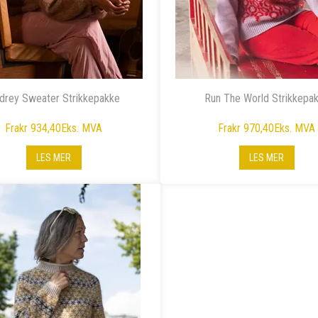
drey Sweater Strikkepakke
Run The World Strikkepa
Fra
kr 934,40
Eks. MVA
Fra
kr 970,40
Eks. MVA
LES MER
LES MER