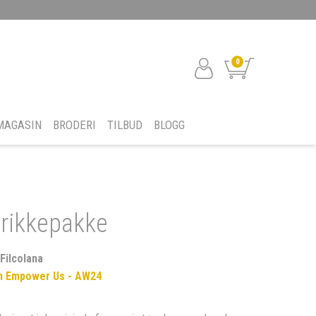
0
MAGASIN
BRODERI
TILBUD
BLOGG
trikkepakke
Filcolana
 Empower Us - AW24