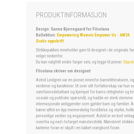
PRODUKTINFORMASJON
Design: Sanne Bjerregaard for Filcolana
Kollektion:
Empowering Women Empower Us - AW24
Gratis oppskrift
Strikkepakken inneholder garn til designet i de originale f
velger nedenfor.
Du kan valgfritt endre farger selv, og legge til pinner.
Oppskr
Filcolana skriver om designet:
Astrid Lindgren var en pioner innenfor barnelitteraturen, o
verdener og karakterer. Ut over sitt forfatterskap var hun o
samfunnsdebattant og kjempet for barns rettigheter og trivse
sosiale og politiske spørsmål, og hadde en sterk stemme 
internasjonale anliggender som gjelder barn og familier. A
bærer alltid en dyp menneskelig forståelse og styrke, hvil
personlige verdier og engasjement. Astrid er en kort vintage
ovenfra og ned i tofarget mønsterstrikk. Mønsteret strikkes
kantene foran er skjult i en lukket vrangbord foran.