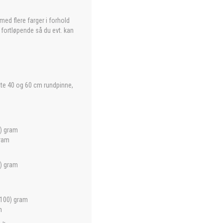
med flere farger i forhold
n fortløpende så du evt. kan
ate 40 og 60 cm rundpinne,
0) gram
gram
0) gram
(100) gram
m