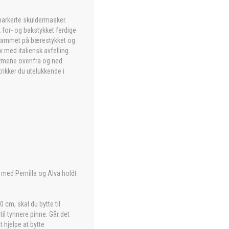
markerte skuldermasker.
 for- og bakstykket ferdige
agrammet på bærestykket og
 med italiensk avfelling.
ermene ovenfra og ned.
ikker du utelukkende i
t med Pernilla og Alva holdt
 cm, skal du bytte til
il tynnere pinne. Går det
 hjelpe at bytte