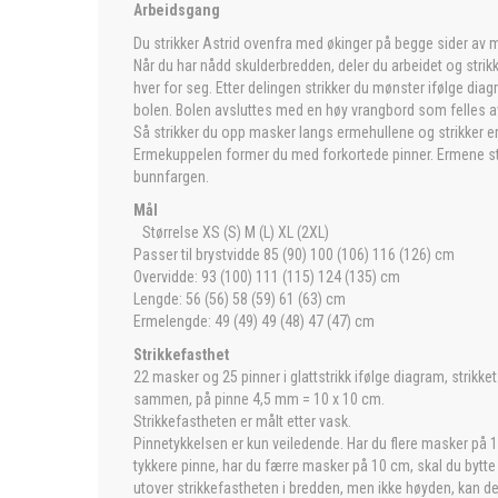
Arbeidsgang
Du strikker Astrid ovenfra med økinger på begge sider av 
Når du har nådd skulderbredden, deler du arbeidet og strikk
hver for seg. Etter delingen strikker du mønster ifølge di
bolen. Bolen avsluttes med en høy vrangbord som felles av
Så strikker du opp masker langs ermehullene og strikker 
Ermekuppelen former du med forkortede pinner. Ermene str
bunnfargen.
Mål
Størrelse XS (S) M (L) XL (2XL)
Passer til brystvidde 85 (90) 100 (106) 116 (126) cm
Overvidde: 93 (100) 111 (115) 124 (135) cm
Lengde: 56 (56) 58 (59) 61 (63) cm
Ermelengde: 49 (49) 49 (48) 47 (47) cm
Strikkefasthet
22 masker og 25 pinner i glattstrikk ifølge diagram, strikke
sammen, på pinne 4,5 mm = 10 x 10 cm.
Strikkefastheten er målt etter vask.
Pinnetykkelsen er kun veiledende. Har du flere masker på 10
tykkere pinne, har du færre masker på 10 cm, skal du bytte t
utover strikkefastheten i bredden, men ikke høyden, kan det