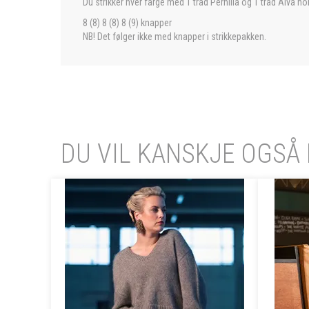
Du strikker hver farge med 1 tråd Pernilla og 1 tråd Alva 
8 (8) 8 (8) 8 (9) knapper
NB! Det følger ikke med knapper i strikkepakken.
DU VIL KANSKJE OGSÅ 