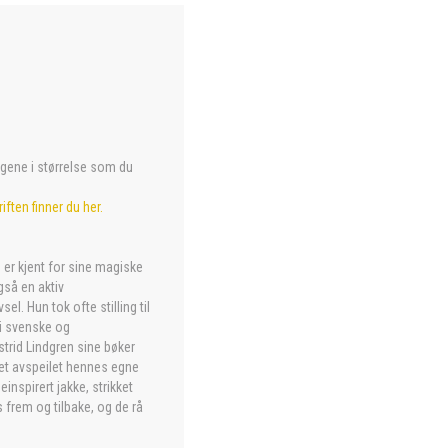
argene i størrelse som du
iften finner du her.
g er kjent for sine magiske
gså en aktiv
l. Hun tok ofte stilling til
i svenske og
strid Lindgren sine bøker
ket avspeilet hennes egne
inspirert jakke, strikket
 frem og tilbake, og de rå