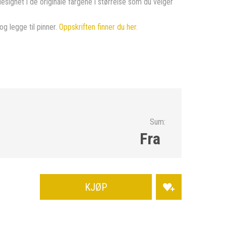
designet i de originale fargene i størrelse som du velger
og legge til pinner.
Oppskriften finner du her.
Sum:
Fra
KJØP