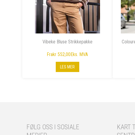
Vibeke Bluse Strikkepakke
Colour
Fra
kr 552,00
Eks. MVA
LES MER
FØLG OSS I SOSIALE
KART T