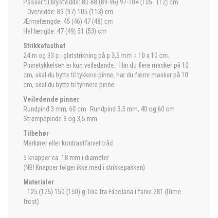
Passer til brystvidde: 80-88 (89-96) 97-104 (105- 112) cm
Overvidde: 89 (97) 105 (113) cm
Ærmelængde: 45 (46) 47 (48) cm
Hel længde: 47 (49) 51 (53) cm
Strikkefasthet
24 m og 33 p i glatstrikning på p 3,5 mm = 10 x 10 cm.
Pinnetykkelsen er kun veiledende. Har du flere masker på 10
cm, skal du bytte til tykkere pinne, har du færre masker på 10
cm, skal du bytte til tynnere pinne.
Veiledende pinner
Rundpind 3 mm, 60 cm Rundpind 3,5 mm, 40 og 60 cm
Strømpepinde 3 og 3,5 mm
Tilbehør
Markører eller kontrastfarvet tråd
5 knapper ca. 18 mm i diameter
(NB! Knapper følger ikke med i strikkepakken)
Materialer
125 (125) 150 (150) g Tilia fra Filcolana i farve 281 (Rime
frost)