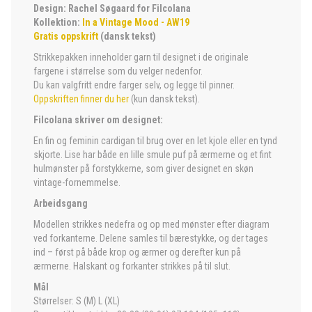
Design: Rachel Søgaard for Filcolana
Kollektion:
In a Vintage Mood - AW19
Gratis oppskrift
(dansk tekst)
Strikkepakken inneholder garn til designet i de originale
fargene i størrelse som du velger nedenfor.
Du kan valgfritt endre farger selv, og legge til pinner.
Oppskriften finner du her
(kun dansk tekst).
Filcolana skriver om designet:
En fin og feminin cardigan til brug over en let kjole eller en tynd
skjorte. Lise har både en lille smule puf på ærmerne og et fint
hulmønster på forstykkerne, som giver designet en skøn
vintage-fornemmelse.
Arbeidsgang
Modellen strikkes nedefra og op med mønster efter diagram
ved forkanterne. Delene samles til bærestykke, og der tages
ind – først på både krop og ærmer og derefter kun på
ærmerne. Halskant og forkanter strikkes på til slut.
Mål
Størrelser: S (M) L (XL)