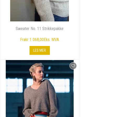
Sweater No. 11 Strikkepakke
Fra
kr 1 068,00
Eks. MVA
LES MER