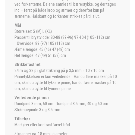
ved forkanterne. Delene samles til bærestykke, og der tages
ind – først på både krop og ærmer og derefter kun på
ærmerne. Halskant og forkanter strikkes på til slut.
Mål
Størrelser: S (M) L (XL)
Passer til brystvidde: 80-88 (89-96) 97-104 (105- 112) cm
Overvidde: 89 (97) 105 (113) cm
Ærmelængde: 45 (46) 47 (48) cm
Hel længde: 47 (49) 51 (53) cm
Strikkefasthet
24 m og 33 p i glatstrikning på p 3,5 mm = 10 x 10 cm.
Pinnetykkelsen er kun veiledende. Har du flere masker på 10
cm, skal du bytte til tykkere pinne, har du færre masker på 10
cm, skal du bytte til tynnere pinne.
Veiledende pinner
Rundpind 3 mm, 60 cm Rundpind 3,5 mm, 40 og 60 cm
Strømpepinde 3 og 3,5 mm
Tilbehør
Markører eller kontrastfarvet tråd
5 knapper ca. 18 mm i diameter