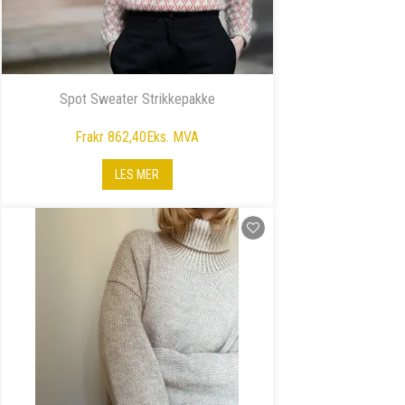
Spot Sweater Strikkepakke
Fra
kr 862,40
Eks. MVA
LES MER