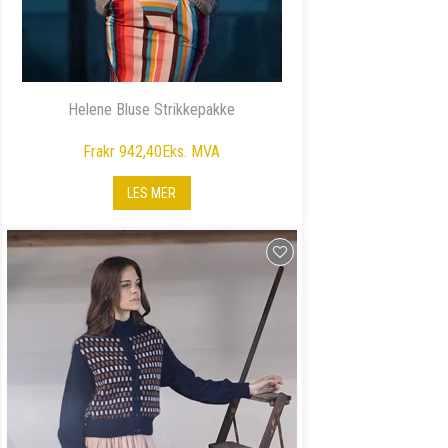
Helene Bluse Strikkepakke
Fra
kr 942,40
Eks. MVA
LES MER