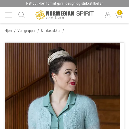
Nettbutikken for fint garn, design og strikketilbehør
0
/
/
/
Hjem
Varegrupper
Strikkepakker