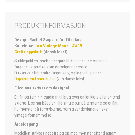
PRODUKTINFORMASJON
Design: Rachel Søgaard for Filcolana
Kollektion:
In a Vintage Mood - AW19
Gratis oppskrift
(dansk tekst)
Strikkepakken inneholder garn til designet i de originale
fargene i størrelse som du velger nedenfor.
Du kan valgfritt endre farger selv, og legge til pinner.
Oppskriften finner du her
(kun dansk tekst).
Filcolana skriver om designet:
En fin og feminin cardigan til brug over en let kjole eller en tynd
skjorte. Lise har både en lille smule puf på ærmerne og et fint
hulmønster på forstykkerne, som giver designet en skøn
vintage-fornemmelse.
Arbeidsgang
Modellen strikkes nedefra og op med mønster efter diagram