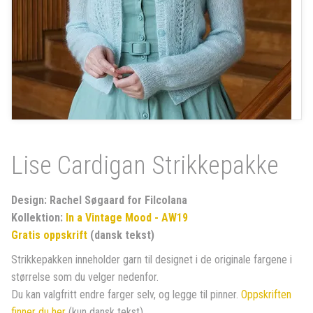
Lise Cardigan Strikkepakke
Design: Rachel Søgaard for Filcolana
Kollektion:
In a Vintage Mood - AW19
Gratis oppskrift
(dansk tekst)
Strikkepakken inneholder garn til designet i de originale fargene i
størrelse som du velger nedenfor.
Du kan valgfritt endre farger selv, og legge til pinner.
Oppskriften
finner du her
(kun dansk tekst).