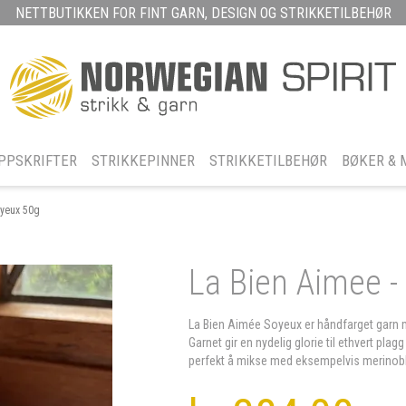
NETTBUTIKKEN FOR FINT GARN, DESIGN OG STRIKKETILBEHØR
PPSKRIFTER
STRIKKEPINNER
STRIKKETILBEHØR
BØKER & 
oyeux 50g
La Bien Aimee -
La Bien Aimée Soyeux er håndfarget garn m
Garnet gir en nydelig glorie til ethvert plag
perfekt å mikse med eksempelvis merinobla