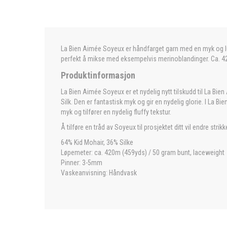
La Bien Aimée Soyeux er håndfarget garn med en myk og luksu
perfekt å mikse med eksempelvis merinoblandinger. Ca. 42
Produktinformasjon
La Bien Aimée Soyeux er et nydelig nytt tilskudd til La Bien 
Silk. Den er fantastisk myk og gir en nydelig glorie. I La B
myk og tilfører en nydelig fluffy tekstur.
Å tilføre en tråd av Soyeux til prosjektet ditt vil endre s
64% Kid Mohair, 36% Silke
Løpemeter: ca. 420m (459yds) / 50 gram bunt, laceweight
Pinner: 3-5mm
Vaskeanvisning: Håndvask