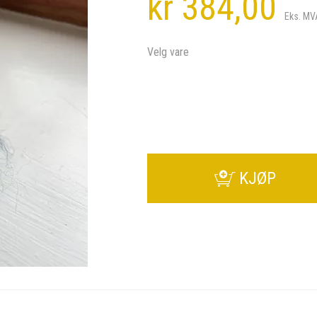
kr 384,00
Eks. MV
Velg vare
KJØP