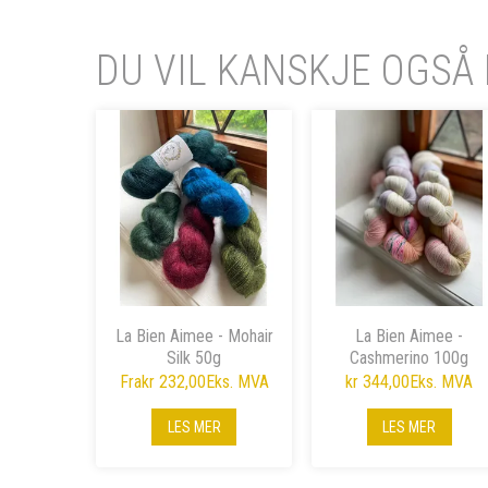
DU VIL KANSKJE OGSÅ 
La Bien Aimee - Mohair
La Bien Aimee -
Silk 50g
Cashmerino 100g
Fra
kr 232,00
Eks. MVA
kr 344,00
Eks. MVA
LES MER
LES MER