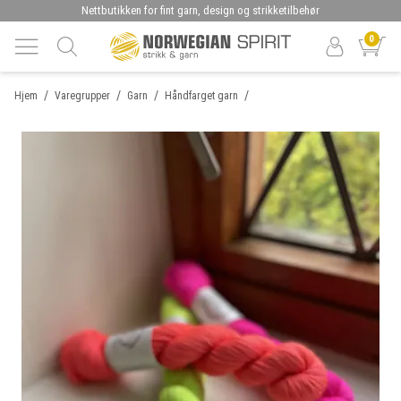
Nettbutikken for fint garn, design og strikketilbehør
0
/
/
/
/
Hjem
Varegrupper
Garn
Håndfarget garn