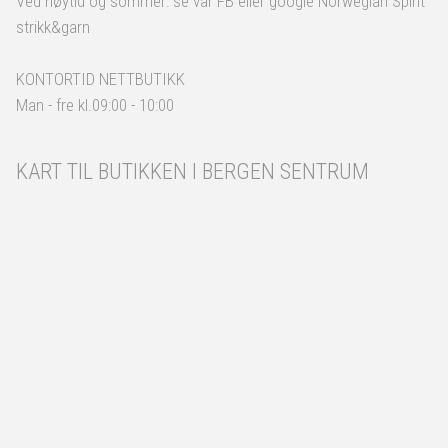
Ved høytid og sommer: se vår FB eller google Norwegian Spirit
strikk&garn
KONTORTID NETTBUTIKK
Man - fre kl.09:00 - 10:00
KART TIL BUTIKKEN I BERGEN SENTRUM