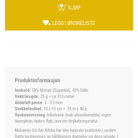
KJØP
LEGG I ØNSKELISTE
Produktinformasjon
Innhold:
58% Mohair (Superkid), 42% Silke
Vekt/lengde:
25 g = ca.310 meter
Anbefalt pinne:
3 - 3,5 mm
Strikkefasthet:
10 x 10 cm = 26 m x 40 p
Vaskeanvisning:
håndvask, bruk ullvaskemiddel, ingen
tøymykner, tørkes flatt, laveste stryketemperatur
Mohairen fra Sør Afrika har den høyeste kvaliteten i verden.
Dette bestemmes av hårfiberens diameter og dens lengde. I