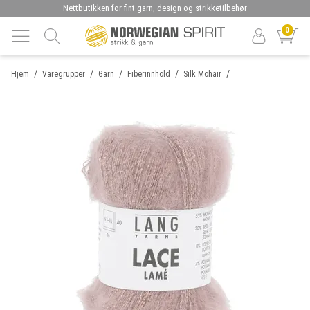
Nettbutikken for fint garn, design og strikketilbehør
0
/
/
/
/
/
Hjem
Varegrupper
Garn
Fiberinnhold
Silk Mohair