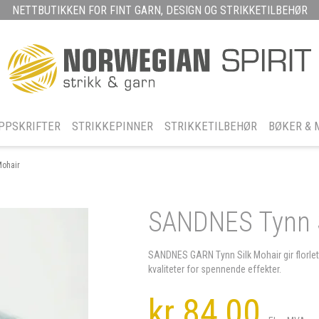
NETTBUTIKKEN FOR FINT GARN, DESIGN OG STRIKKETILBEHØR
PPSKRIFTER
STRIKKEPINNER
STRIKKETILBEHØR
BØKER & 
Mohair
SANDNES Tynn S
SANDNES GARN Tynn Silk Mohair gir florlet
kvaliteter for spennende effekter.
kr 84,00