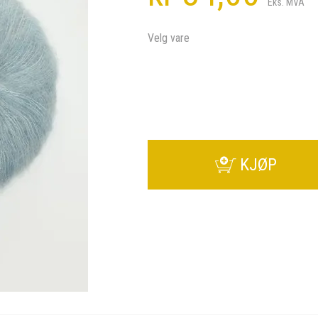
Eks. MVA
Velg vare
KJØP