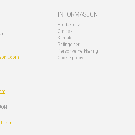
INFORMASJON
Produkter >
Om oss
nen
Kontakt
Betingelser
Personvernerklæring
pirit.com
Cookie policy
com
JON
it.com