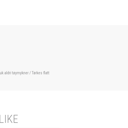
uk aldri tøymykner / Tørkes flatt
LIKE