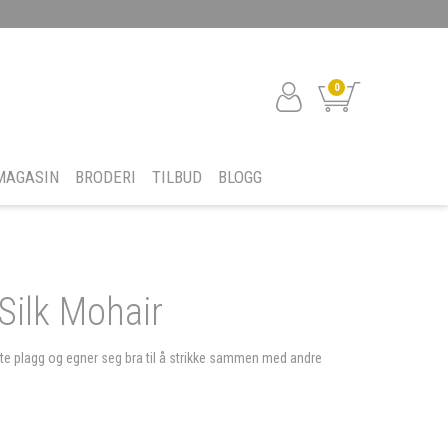
0
MAGASIN
BRODERI
TILBUD
BLOGG
ilk Mohair
te plagg og egner seg bra til å strikke sammen med andre