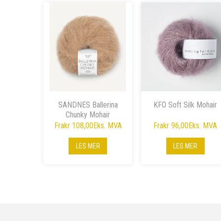
SANDNES Ballerina
KFO Soft Silk Mohair
Chunky Mohair
Fra
kr 108,00
Eks. MVA
Fra
kr 96,00
Eks. MVA
LES MER
LES MER