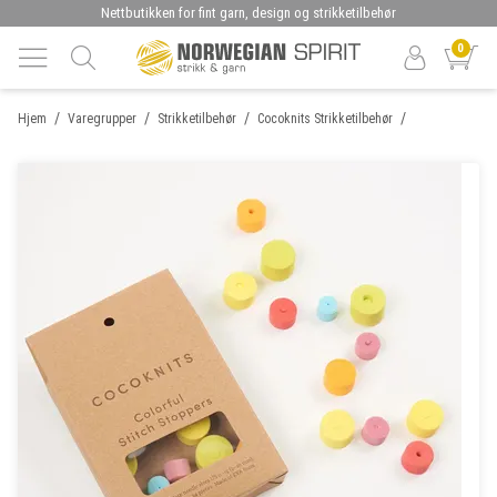
Nettbutikken for fint garn, design og strikketilbehør
0
/
/
/
/
Hjem
Varegrupper
Strikketilbehør
Cocoknits Strikketilbehør