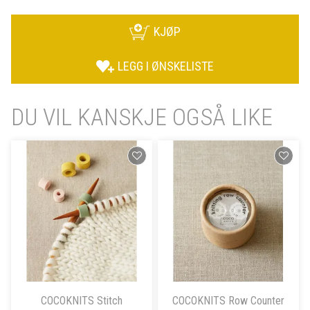
KJØP
LEGG I ØNSKELISTE
DU VIL KANSKJE OGSÅ LIKE
COCOKNITS Stitch
COCOKNITS Row Counter