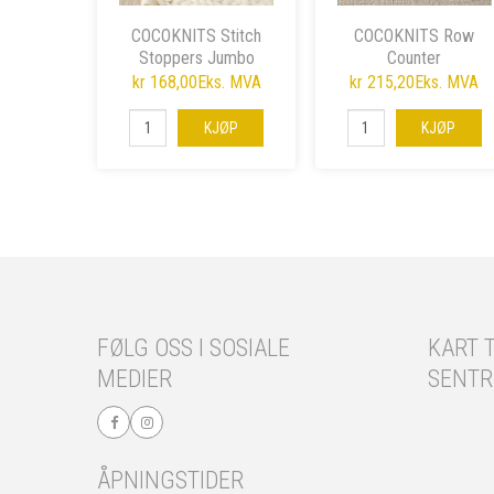
COCOKNITS Stitch
COCOKNITS Row
Stoppers Jumbo
Counter
kr 168,00
Eks. MVA
kr 215,20
Eks. MVA
KJØP
KJØP
FØLG OSS I SOSIALE
KART T
MEDIER
SENT
ÅPNINGSTIDER