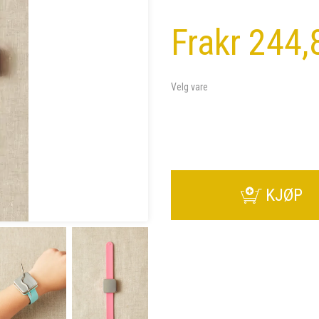
Fra
kr 244,
Velg vare
KJØP