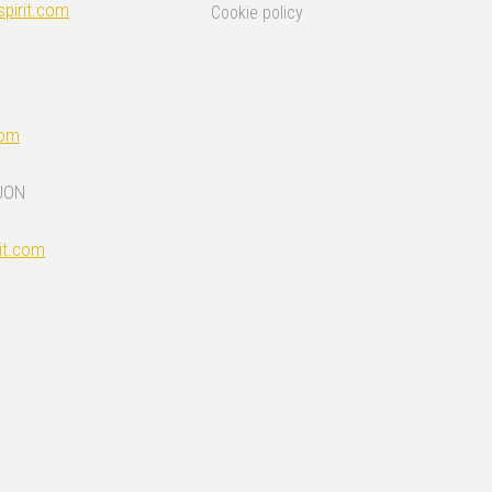
pirit.com
Cookie policy
com
JON
it.com