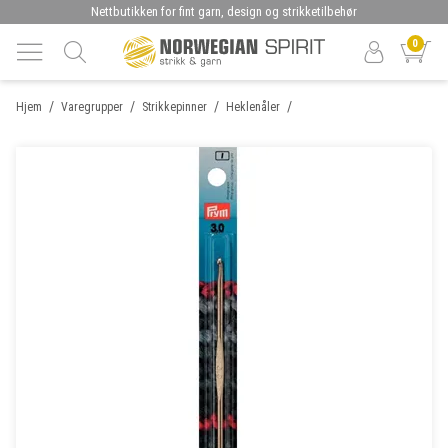
Nettbutikken for fint garn, design og strikketilbehør
0
/
/
/
/
Hjem
Varegrupper
Strikkepinner
Heklenåler