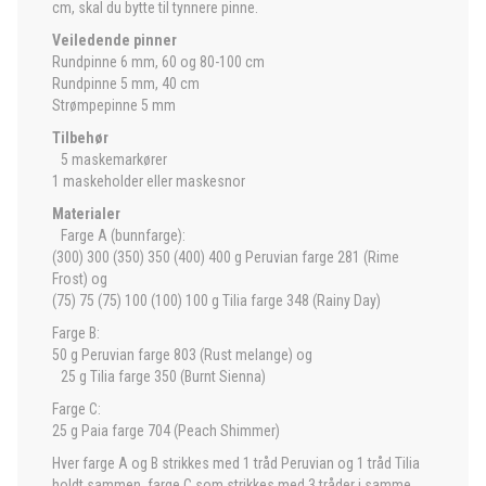
cm, skal du bytte til tynnere pinne.
Veiledende pinner
Rundpinne 6 mm, 60 og 80-100 cm
Rundpinne 5 mm, 40 cm
Strømpepinne 5 mm
Tilbehør
5 maskemarkører
1 maskeholder eller maskesnor
Materialer
Farge A (bunnfarge):
(300) 300 (350) 350 (400) 400 g Peruvian farge 281 (Rime
Frost) og
(75) 75 (75) 100 (100) 100 g Tilia farge 348 (Rainy Day)
Farge B:
50 g Peruvian farge 803 (Rust melange) og
25 g Tilia farge 350 (Burnt Sienna)
Farge C:
25 g Paia farge 704 (Peach Shimmer)
Hver farge A og B strikkes med 1 tråd Peruvian og 1 tråd Tilia
holdt sammen, farge C som strikkes med 3 tråder i samme