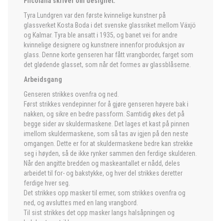
Filcolana skriver om designet:
Tyra Lundgren var den første kvinnelige kunstner på
glassverket Kosta Boda i det svenske glassriket mellom Växjö
og Kalmar. Tyra ble ansatt i 1935, og banet vei for andre
kvinnelige designere og kunstnere innenfor produksjon av
glass. Denne korte genseren har fått vrangborder, farget som
det glødende glasset, som når det formes av glassblåserne.
Arbeidsgang
Genseren strikkes ovenfra og ned.
Først strikkes vendepinner for å gjøre genseren høyere bak i
nakken, og sikre en bedre passform. Samtidig økes det på
begge sider av skuldermaskene. Det lages et kast på pinnen
imellom skuldermaskene, som så tas av igjen på den neste
omgangen. Dette er for at skuldermaskene bedre kan strekke
seg i høyden, så de ikke rynker sammen den ferdige skulderen.
Når den angitte bredden og maskeantallet er nådd, deles
arbeidet til for- og bakstykke, og hver del strikkes deretter
ferdige hver seg.
Det strikkes opp masker til ermer, som strikkes ovenfra og
ned, og avsluttes med en lang vrangbord.
Til sist strikkes det opp masker langs halsåpningen og