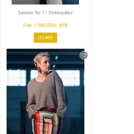
Sweater No. 11 Strikkepakke
Fra
kr 1 068,00
Eks. MVA
LES MER