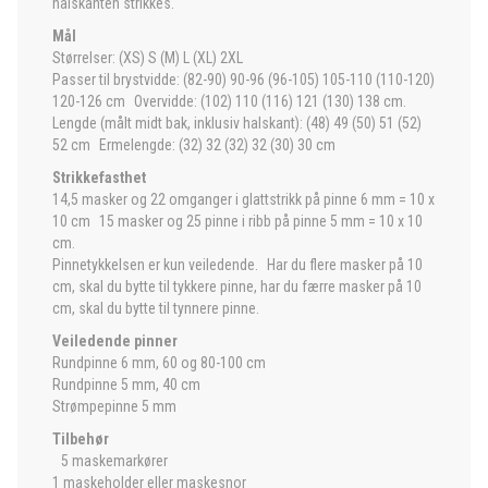
halskanten strikkes.
Mål
Størrelser: (XS) S (M) L (XL) 2XL
Passer til brystvidde: (82-90) 90-96 (96-105) 105-110 (110-120)
120-126 cm Overvidde: (102) 110 (116) 121 (130) 138 cm.
Lengde (målt midt bak, inklusiv halskant): (48) 49 (50) 51 (52)
52 cm Ermelengde: (32) 32 (32) 32 (30) 30 cm
Strikkefasthet
14,5 masker og 22 omganger i glattstrikk på pinne 6 mm = 10 x
10 cm 15 masker og 25 pinne i ribb på pinne 5 mm = 10 x 10
cm.
Pinnetykkelsen er kun veiledende. Har du flere masker på 10
cm, skal du bytte til tykkere pinne, har du færre masker på 10
cm, skal du bytte til tynnere pinne.
Veiledende pinner
Rundpinne 6 mm, 60 og 80-100 cm
Rundpinne 5 mm, 40 cm
Strømpepinne 5 mm
Tilbehør
5 maskemarkører
1 maskeholder eller maskesnor