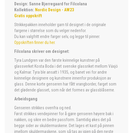
Design: Sanne Bjerregaard for Filcolana
Kollektion:
Nordic Design - AW23
Gratis oppskrift
Strikkepakken inneholder garn til designet i de originale
fargene i størrelse som du velger nedenfor.
Du kan valgfritt endre farger selv, og legge til pinner.
Oppskriften finner du her.
Filcolana skriver om designet:
Tyra Lundgren var den første kvinnelige kunstner på
glassverket Kosta Boda i det svenske glassriket mellom Växjö
og Kalmar. Tyra ble ansatt i 1935, og banet vei for andre
kvinnelige designere og kunstnere innenfor produksjon av
glass. Denne korte genseren har fått vrangborder, farget som
det glødende glasset, som når det formes av glassblåserne.
Arbeidsgang
Genseren strikkes ovenfra og ned.
Først strikkes vendepinner for å gjøre genseren høyere bak i
nakken, og sikre en bedre passform. Samtidig økes det på
begge sider av skuldermaskene. Det lages et kast på pinnen
imellom skuldermaskene, som så tas av igjen på den neste