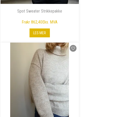
Spot Sweater Strikkepakke
Fra
kr 862,40
Eks. MVA
LES MER