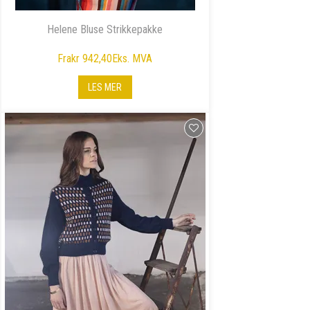
Helene Bluse Strikkepakke
Fra
kr 942,40
Eks. MVA
LES MER