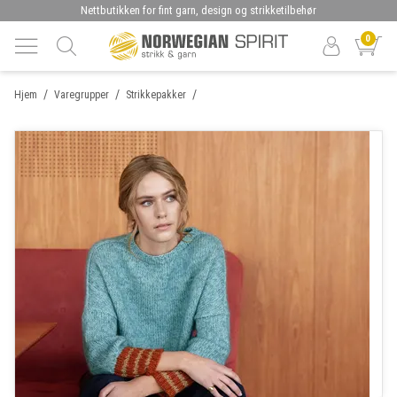
Nettbutikken for fint garn, design og strikketilbehør
0
/
/
/
Hjem
Varegrupper
Strikkepakker