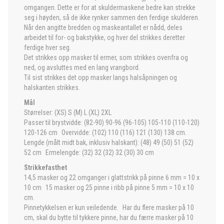
omgangen. Dette er for at skuldermaskene bedre kan strekke
seg i høyden, så de ikke rynker sammen den ferdige skulderen.
Når den angitte bredden og maskeantallet er nådd, deles
arbeidet til for- og bakstykke, og hver del strikkes deretter
ferdige hver seg.
Det strikkes opp masker til ermer, som strikkes ovenfra og
ned, og avsluttes med en lang vrangbord.
Til sist strikkes det opp masker langs halsåpningen og
halskanten strikkes.
Mål
Størrelser: (XS) S (M) L (XL) 2XL
Passer til brystvidde: (82-90) 90-96 (96-105) 105-110 (110-120)
120-126 cm Overvidde: (102) 110 (116) 121 (130) 138 cm.
Lengde (målt midt bak, inklusiv halskant): (48) 49 (50) 51 (52)
52 cm Ermelengde: (32) 32 (32) 32 (30) 30 cm
Strikkefasthet
14,5 masker og 22 omganger i glattstrikk på pinne 6 mm = 10 x
10 cm 15 masker og 25 pinne i ribb på pinne 5 mm = 10 x 10
cm.
Pinnetykkelsen er kun veiledende. Har du flere masker på 10
cm, skal du bytte til tykkere pinne, har du færre masker på 10