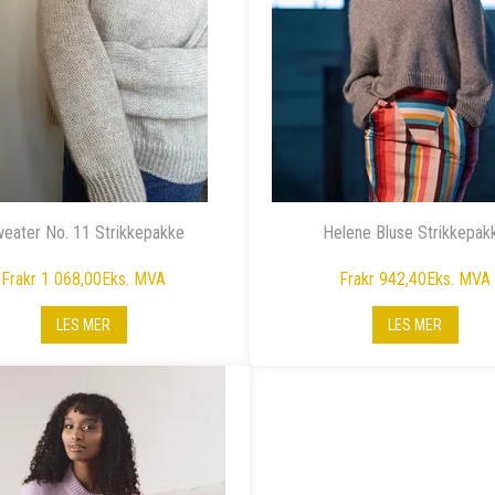
eater No. 11 Strikkepakke
Helene Bluse Strikkepak
Fra
kr 1 068,00
Eks. MVA
Fra
kr 942,40
Eks. MVA
LES MER
LES MER