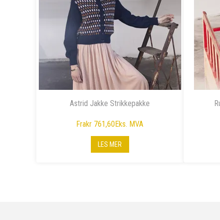
Astrid Jakke Strikkepakke
R
Fra
kr 761,60
Eks. MVA
LES MER