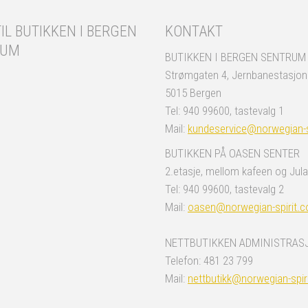
IL BUTIKKEN I BERGEN
KONTAKT
RUM
BUTIKKEN I BERGEN SENTRUM
Strømgaten 4, Jernbanestasjo
5015 Bergen
Tel: 940 99600, tastevalg 1
Mail:
kundeservice@norwegian-s
BUTIKKEN PÅ OASEN SENTER
2.etasje, mellom kafeen og Jula
Tel: 940 99600, tastevalg 2
Mail:
oasen@norwegian-spirit.
NETTBUTIKKEN ADMINISTRAS
Telefon: 481 23 799
Mail:
nettbutikk@norwegian-spir