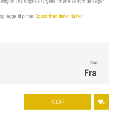
designet i de originale fargene i størrelse som du velger
og legge til pinner.
Oppskriften finner du her.
Sum:
Fra
KJØP