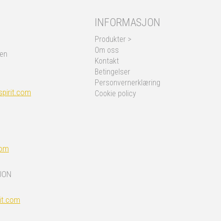
INFORMASJON
Produkter >
Om oss
nen
Kontakt
Betingelser
Personvernerklæring
pirit.com
Cookie policy
com
JON
it.com