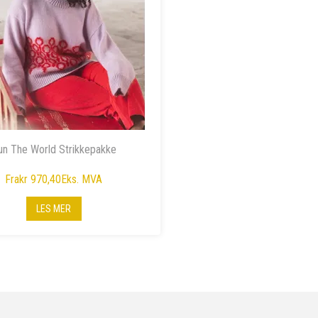
un The World Strikkepakke
Fra
kr 970,40
Eks. MVA
LES MER