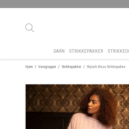
GARN
STRIKKEPAKKER
STRIKKEO
/
/
/
Hjem
Varegrupper
Strikkepakker
Skylark Bluse Strikkepakke