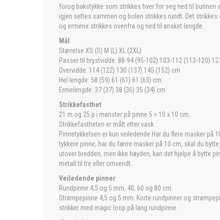
forog bakstykke som strikkes hver for seg ned til bunnen 
igjen settes sammen og bolen strikkes rundt. Det strikkes
og ermene strikkes ovenfra og ned til ønsket lengde.
Mål
Størrelse XS (S) M (L) XL (2XL)
Passer til brystvidde: 88-94 (95-102) 103-112 (113-120) 1
Overvidde: 114 (122) 130 (137) 145 (152) cm
Hel lengde: 58 (59) 61 (61) 61 (63) cm
Ermelengde: 37 (37) 38 (36) 35 (34) cm
Strikkefasthet
21 m og 25 p i mønster på pinne 5 = 10 x 10 cm.
Strikkefastheten er målt etter vask.
Pinnetykkelsen er kun veiledende Har du flere masker på 10 
tykkere pinne, har du færre masker på 10 cm, skal du bytte t
utover bredden, men ikke høyden, kan det hjelpe å bytte pin
metall til tre eller omvendt.
Veiledende pinner
Rundpinne 4,5 og 5 mm, 40, 60 og 80 cm.
Strømpepinne 4,5 og 5 mm. Korte rundpinner og strømpepi
strikker med magic loop på lang rundpinne.