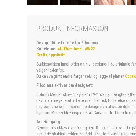
PRODUKTINFORMASJON
Design: Ditte Lerche for Filcolana
Kollektion:
All That Jazz - AW22
Gratis oppskrift
Strikkepakken inneholder garn til designet i de originale f
velger nedenfor.
Du kan valgfritt endre farger selv, og legge til pinner.
Oppskr
Filcolana skriver om designet:
Johnny Mercer skrev ”Skylark” i 1941 da han længtes efte
havde en meget kort affære med. Lethed, forførelse og s
nøgleordene som inspirerede designeren til skabe denne e
ligesom Mercer blev inspireret af Garlands forførende og 
Arbeidsgang
Genseren strikkes ovenfra og ned. De økes ut til skuldre p
ønskede skulderbredden er nådd. Heretter hviler skulderma