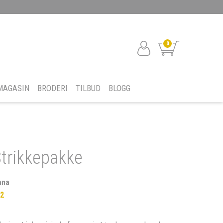
0
MAGASIN
BRODERI
TILBUD
BLOGG
Strikkepakke
ana
22