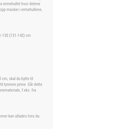
av ermehullet hvor delene
 opp masker i ermehullene,
21-130 (131-142) cm
cm, skal du bytte til
il tynnere pinne. Går dette
nemateriale, f.eks. fra
nner kan utlades hvis du