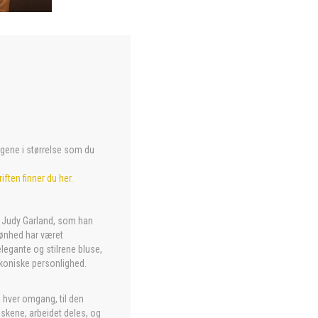
argene i størrelse som du
iften finner du her.
r Judy Garland, som han
kønhed har været
legante og stilrene bluse,
ikoniske personlighed.
å hver omgang, til den
skene, arbeidet deles, og