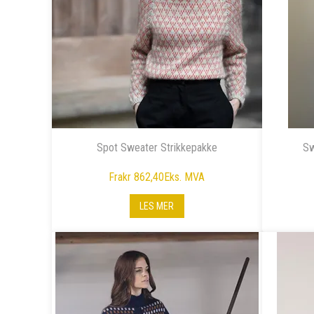
Spot Sweater Strikkepakke
Sw
Fra
kr 862,40
Eks. MVA
LES MER