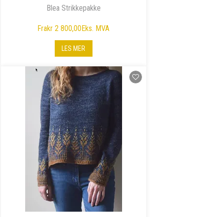
Blea Strikkepakke
Fra
kr 2 800,00
Eks. MVA
LES MER