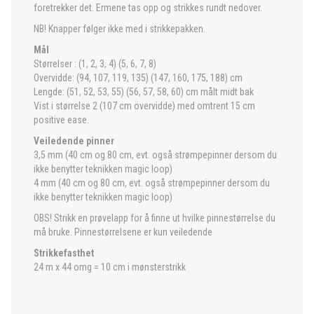
foretrekker det. Ermene tas opp og strikkes rundt nedover.
NB! Knapper følger ikke med i strikkepakken.
Mål
Størrelser : (1, 2, 3, 4) (5, 6, 7, 8)
Overvidde: (94, 107, 119, 135) (147, 160, 175, 188) cm
Lengde: (51, 52, 53, 55) (56, 57, 58, 60) cm målt midt bak
Vist i størrelse 2 (107 cm overvidde) med omtrent 15 cm
positive ease.
Veiledende pinner
3,5 mm (40 cm og 80 cm, evt. også strømpepinner dersom du
ikke benytter teknikken magic loop)
4 mm (40 cm og 80 cm, evt. også strømpepinner dersom du
ikke benytter teknikken magic loop)
OBS! Strikk en prøvelapp for å finne ut hvilke pinnestørrelse du
må bruke. Pinnestørrelsene er kun veiledende
Strikkefasthet
24 m x 44 omg = 10 cm i mønsterstrikk