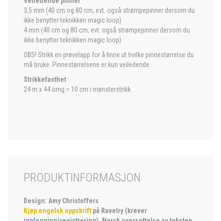
Veiledende pinner
3,5 mm (40 cm og 80 cm, evt. også strømpepinner dersom du
ikke benytter teknikken magic loop)
4 mm (40 cm og 80 cm, evt. også strømpepinner dersom du
ikke benytter teknikken magic loop)
OBS! Strikk en prøvelapp for å finne ut hvilke pinnestørrelse du
må bruke. Pinnestørrelsene er kun veiledende
Strikkefasthet
24 m x 44 omg = 10 cm i mønsterstrikk
PRODUKTINFORMASJON
Design: Amy Christoffers
Kjøp engelsk oppskrift
på Ravelry (krever
innlogging/registrering). Norsk oversettelse av teksten