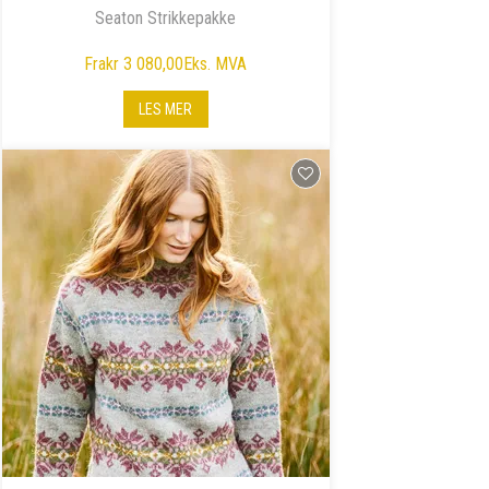
Seaton Strikkepakke
Fra
kr 3 080,00
Eks. MVA
LES MER