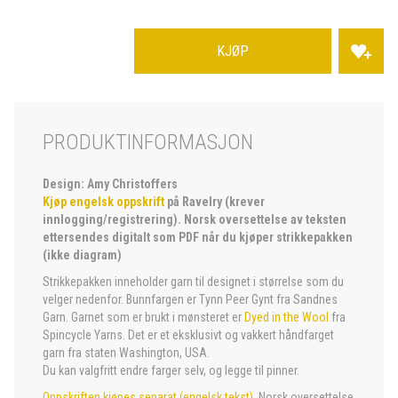
KJØP
PRODUKTINFORMASJON
Design: Amy Christoffers
Kjøp engelsk oppskrift
på Ravelry (krever
innlogging/registrering). Norsk oversettelse av teksten
ettersendes digitalt som PDF når du kjøper strikkepakken
(ikke diagram)
Strikkepakken inneholder garn til designet i størrelse som du
velger nedenfor. Bunnfargen er Tynn Peer Gynt fra Sandnes
Garn. Garnet som er brukt i mønsteret er
Dyed in the Wool
fra
Spincycle Yarns. Det er et eksklusivt og vakkert håndfarget
garn fra staten Washington, USA.
Du kan valgfritt endre farger selv, og legge til pinner.
Oppskriften kjøpes separat (engelsk tekst)
. Norsk oversettelse