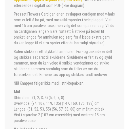
ettersendes digitalt som PDF (ikke diagram).
Presset Flowers Cardigan er en avslappet cardigan med v-hals
som er lett å ha på, med mosaikkmønster i hele plagget. Vist
med 15 cm positive rase, men velg det som passer deg. Vil du
ha cardiganen lenger? Bare fortsett å strikke på bolen til
ønsket lengde før armhulen (og sørg for å kjøpe ekstra garn,
du kan legge til ekstra nøster etter du har valgt størrelse).
Bolen strikkes i ett stykke til armhulen. For- og bakside er delt
og strikkes separat til skuldrene. Skuldrene er felt av og sydd
sammen, men du kan velge å strikke vendepinner og strkke
skuldrene sammen samtidig som du feller av om du
foretrekker det. Ermene tas opp og strikkes rundt nedover.
NB! Knapper følger ikke med i strikkepakken.
Mål
Størrelser : (1, 2, 3, 4) (5, 6, 7, 8)
Overvidde: (94, 107, 119, 135) (147, 160, 175, 188) cm
Lengde: (51, 52, 53, 55) (56, 57, 58, 60) cm målt midt bak
Vist i størrelse 2 (107 cm overvidde) med omtrent 15 cm
positive ease.