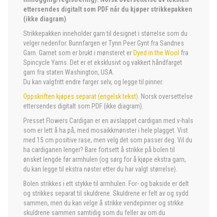
ettersendes digitalt som PDF når du kjøper strikkepakken
(ikke diagram)
Strikkepakken inneholder garn til designet i størrelse som du
velger nedenfor. Bunnfargen er Tynn Peer Gynt fra Sandnes
Garn. Garnet som er brukt i mønsteret er
Dyed in the Wool
fra
Spincycle Yarns. Det er et eksklusivt og vakkert håndfarget
garn fra staten Washington, USA.
Du kan valgfritt endre farger selv, og legge til pinner.
Oppskriften kjøpes separat (engelsk tekst)
. Norsk oversettelse
ettersendes digitalt som PDF (ikke diagram).
Presset Flowers Cardigan er en avslappet cardigan med v-hals
som er lett å ha på, med mosaikkmønster i hele plagget. Vist
med 15 cm positive rase, men velg det som passer deg. Vil du
ha cardiganen lenger? Bare fortsett å strikke på bolen til
ønsket lengde før armhulen (og sørg for å kjøpe ekstra garn,
du kan legge til ekstra nøster etter du har valgt størrelse).
Bolen strikkes i ett stykke til armhulen. For- og bakside er delt
og strikkes separat til skuldrene. Skuldrene er felt av og sydd
sammen, men du kan velge å strikke vendepinner og strkke
skuldrene sammen samtidig som du feller av om du