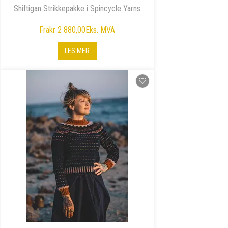
Shiftigan Strikkepakke i Spincycle Yarns
Fra
kr 2 880,00
Eks. MVA
LES MER