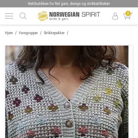
Nettbutikken for fint garn, design og strikketilbehør
0
/
/
/
Hjem
Varegrupper
Strikkepakker