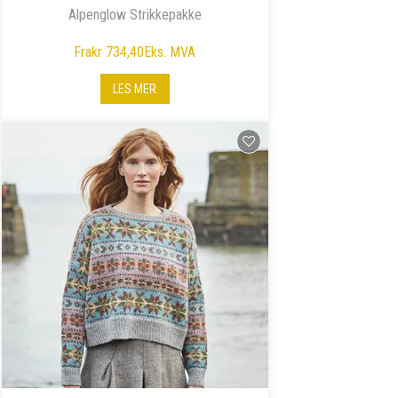
Alpenglow Strikkepakke
Fra
kr 734,40
Eks. MVA
LES MER